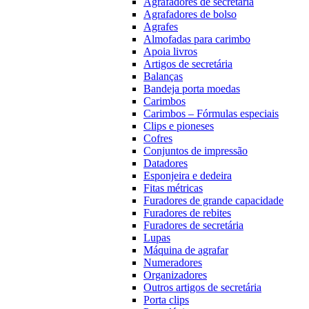
Agrafadores de secretária
Agrafadores de bolso
Agrafes
Almofadas para carimbo
Apoia livros
Artigos de secretária
Balanças
Bandeja porta moedas
Carimbos
Carimbos – Fórmulas especiais
Clips e pioneses
Cofres
Conjuntos de impressão
Datadores
Esponjeira e dedeira
Fitas métricas
Furadores de grande capacidade
Furadores de rebites
Furadores de secretária
Lupas
Máquina de agrafar
Numeradores
Organizadores
Outros artigos de secretária
Porta clips