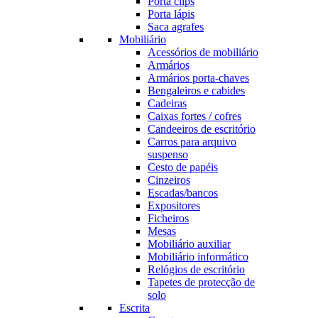
Porta clips
Porta lápis
Saca agrafes
Mobiliário
Acessórios de mobiliário
Armários
Armários porta-chaves
Bengaleiros e cabides
Cadeiras
Caixas fortes / cofres
Candeeiros de escritório
Carros para arquivo
suspenso
Cesto de papéis
Cinzeiros
Escadas/bancos
Expositores
Ficheiros
Mesas
Mobiliário auxiliar
Mobiliário informático
Relógios de escritório
Tapetes de protecção de
solo
Escrita