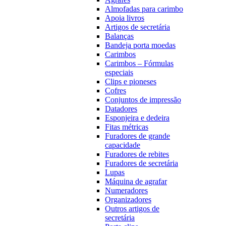
Almofadas para carimbo
Apoia livros
Artigos de secretária
Balanças
Bandeja porta moedas
Carimbos
Carimbos – Fórmulas
especiais
Clips e pioneses
Cofres
Conjuntos de impressão
Datadores
Esponjeira e dedeira
Fitas métricas
Furadores de grande
capacidade
Furadores de rebites
Furadores de secretária
Lupas
Máquina de agrafar
Numeradores
Organizadores
Outros artigos de
secretária