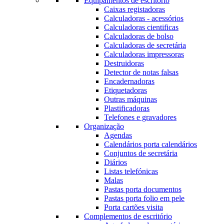
Equipamentos de escritório
Caixas registadoras
Calculadoras - acessórios
Calculadoras cientificas
Calculadoras de bolso
Calculadoras de secretária
Calculadoras impressoras
Destruidoras
Detector de notas falsas
Encadernadoras
Etiquetadoras
Outras máquinas
Plastificadoras
Telefones e gravadores
Organização
Agendas
Calendários porta calendários
Conjuntos de secretária
Diários
Listas telefónicas
Malas
Pastas porta documentos
Pastas porta folio em pele
Porta cartões visita
Complementos de escritório