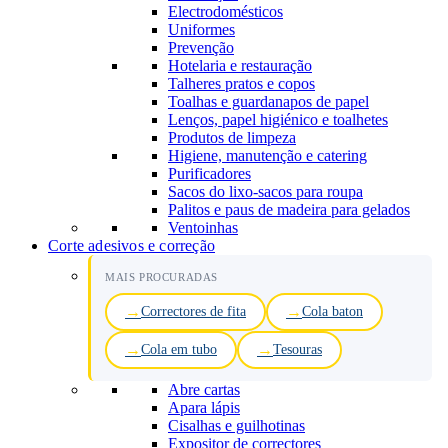
Electrodomésticos
Uniformes
Prevenção
Hotelaria e restauração
Talheres pratos e copos
Toalhas e guardanapos de papel
Lenços, papel higiénico e toalhetes
Produtos de limpeza
Higiene, manutenção e catering
Purificadores
Sacos do lixo-sacos para roupa
Palitos e paus de madeira para gelados
Ventoinhas
Corte adesivos e correção
MAIS PROCURADAS
Correctores de fita
Cola baton
Cola em tubo
Tesouras
Abre cartas
Apara lápis
Cisalhas e guilhotinas
Expositor de correctores