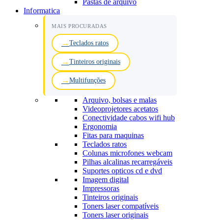
Pastas de arquivo
Informatica
MAIS PROCURADAS
Teclados ratos
Tinteiros originais
Multifunções
Arquivo, bolsas e malas
Videoprojetores acetatos
Conectividade cabos wifi hub
Ergonomia
Fitas para maquinas
Teclados ratos
Colunas microfones webcam
Pilhas alcalinas recarregáveis
Suportes opticos cd e dvd
Imagem digital
Impressoras
Tinteiros originais
Toners laser compatíveis
Toners laser originais