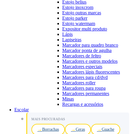
Estojo belius
Estojo inoxcrom
Estojo outras marcas
Estojo parker
Estojo watermam
Expositor multi produto
Lápis
Lapiseiras
Marcador para quadro branco
Marcador ponta de agulha
Marcadores de feltro
Marcadores e outros modelos
Marcadores especiais
Marcadores lápis fluorescentes
Marcadores para cd/dvd
Marcadores roller
Marcadores para roupa
Marcadores permanentes
Minas
Recargas e acessórios
Escolar
MAIS PROCURADAS
Borrachas
Ceras
Guache