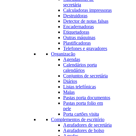
secretária
Calculadoras impressoras
Destruidoras
Detector de notas falsas
Encadernadoras
Etiquetadoras
Outras máquinas
Plastificadoras
Telefones e gravadores
Organização
Agendas
Calendários porta
calendários
Conjuntos de secretária
Diários
Listas telefónicas
Malas
Pastas porta documentos
Pastas porta folio em
pele
Porta cartões visita
Complementos de escritório
Agrafadores de secretária
Agrafadores de bolso
Agrafes