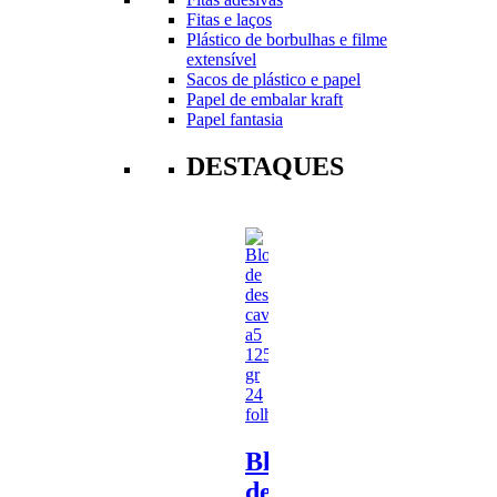
Fitas e laços
Plástico de borbulhas e filme
extensível
Sacos de plástico e papel
Papel de embalar kraft
Papel fantasia
DESTAQUES
Bloco
de