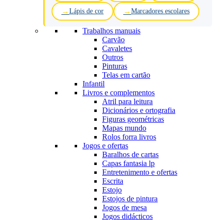
Lápis de cor
Marcadores escolares
Trabalhos manuais
Carvão
Cavaletes
Outros
Pinturas
Telas em cartão
Infantil
Livros e complementos
Atril para leitura
Dicionários e ortografia
Figuras geométricas
Mapas mundo
Rolos forra livros
Jogos e ofertas
Baralhos de cartas
Capas fantasia lp
Entretenimento e ofertas
Escrita
Estojo
Estojos de pintura
Jogos de mesa
Jogos didácticos