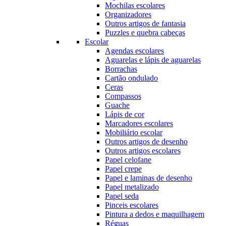
Mochilas escolares
Organizadores
Outros artigos de fantasia
Puzzles e quebra cabeças
Escolar
Agendas escolares
Aguarelas e lápis de aguarelas
Borrachas
Cartão ondulado
Ceras
Compassos
Guache
Lápis de cor
Marcadores escolares
Mobiliário escolar
Outros artigos de desenho
Outros artigos escolares
Papel celofane
Papel crepe
Papel e laminas de desenho
Papel metalizado
Papel seda
Pinceis escolares
Pintura a dedos e maquilhagem
Réguas