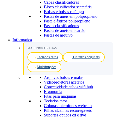
Capas classificadoras
Bloco classificador secretária
Bolsas e bolsas catálogo
Pastas de anéis em polipropileno
Pasta elásticos polipropileno
Pastas classificadoras
Pastas de anéis em cartão
Pastas de arquivo
Informatica
MAIS PROCURADAS
Teclados ratos
Tinteiros originais
Multifunções
Arquivo, bolsas e malas
Videoprojetores acetatos
Conectividade cabos wifi hub
Ergonomia
Fitas para maquinas
Teclados ratos
Colunas microfones webcam
Pilhas alcalinas recarregáveis
Suportes opticos cd e dvd