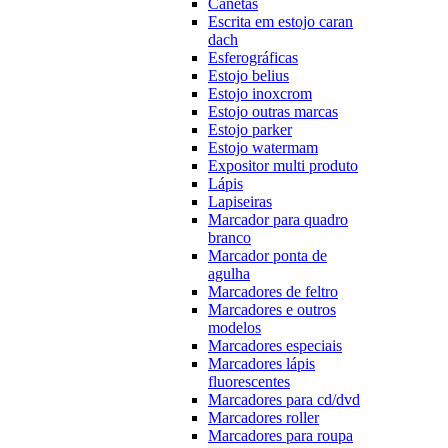
Canetas
Escrita em estojo caran
dach
Esferográficas
Estojo belius
Estojo inoxcrom
Estojo outras marcas
Estojo parker
Estojo watermam
Expositor multi produto
Lápis
Lapiseiras
Marcador para quadro
branco
Marcador ponta de
agulha
Marcadores de feltro
Marcadores e outros
modelos
Marcadores especiais
Marcadores lápis
fluorescentes
Marcadores para cd/dvd
Marcadores roller
Marcadores para roupa