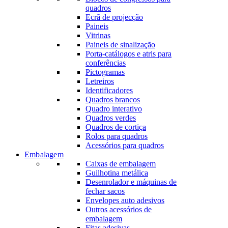
quadros
Ecrã de projecção
Paineis
Vitrinas
Paineis de sinalização
Porta-catálogos e atris para
conferências
Pictogramas
Letreiros
Identificadores
Quadros brancos
Quadro interativo
Quadros verdes
Quadros de cortiça
Rolos para quadros
Acessórios para quadros
Embalagem
Caixas de embalagem
Guilhotina metálica
Desenrolador e máquinas de
fechar sacos
Envelopes auto adesivos
Outros acessórios de
embalagem
Fitas adesivas