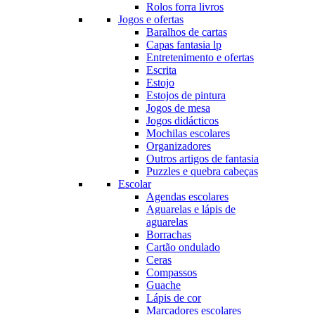
Rolos forra livros
Jogos e ofertas
Baralhos de cartas
Capas fantasia lp
Entretenimento e ofertas
Escrita
Estojo
Estojos de pintura
Jogos de mesa
Jogos didácticos
Mochilas escolares
Organizadores
Outros artigos de fantasia
Puzzles e quebra cabeças
Escolar
Agendas escolares
Aguarelas e lápis de
aguarelas
Borrachas
Cartão ondulado
Ceras
Compassos
Guache
Lápis de cor
Marcadores escolares