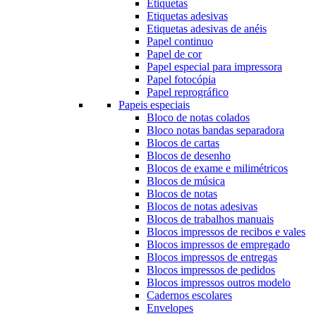
Etiquetas
Etiquetas adesivas
Etiquetas adesivas de anéis
Papel continuo
Papel de cor
Papel especial para impressora
Papel fotocópia
Papel reprográfico
Papeis especiais
Bloco de notas colados
Bloco notas bandas separadora
Blocos de cartas
Blocos de desenho
Blocos de exame e milimétricos
Blocos de música
Blocos de notas
Blocos de notas adesivas
Blocos de trabalhos manuais
Blocos impressos de recibos e vales
Blocos impressos de empregado
Blocos impressos de entregas
Blocos impressos de pedidos
Blocos impressos outros modelo
Cadernos escolares
Envelopes