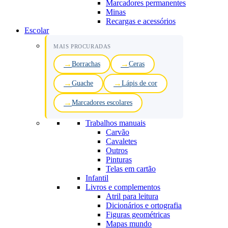
Marcadores permanentes
Minas
Recargas e acessórios
Escolar
MAIS PROCURADAS
Borrachas
Ceras
Guache
Lápis de cor
Marcadores escolares
Trabalhos manuais
Carvão
Cavaletes
Outros
Pinturas
Telas em cartão
Infantil
Livros e complementos
Atril para leitura
Dicionários e ortografia
Figuras geométricas
Mapas mundo