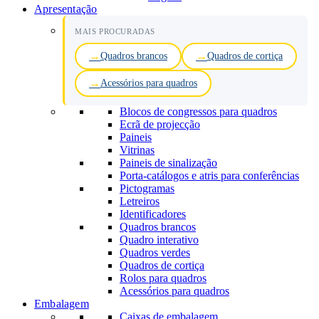
Apresentação
MAIS PROCURADAS
Quadros brancos
Quadros de cortiça
Acessórios para quadros
Blocos de congressos para quadros
Ecrã de projecção
Paineis
Vitrinas
Paineis de sinalização
Porta-catálogos e atris para conferências
Pictogramas
Letreiros
Identificadores
Quadros brancos
Quadro interativo
Quadros verdes
Quadros de cortiça
Rolos para quadros
Acessórios para quadros
Embalagem
Caixas de embalagem