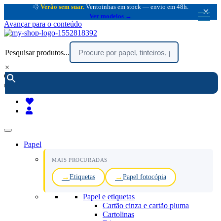
💨
Verão sem suar.
Ventoinhas em stock — envio em 48h.
×
Ver modelos →
Avançar para o conteúdo
Pesquisar produtos...
×
encomendar por telefone :
216 003 523
(chamada rede fixa nacional)
Papel
MAIS PROCURADAS
Etiquetas
Papel fotocópia
Papel e etiquetas
Cartão cinza e cartão pluma
Cartolinas