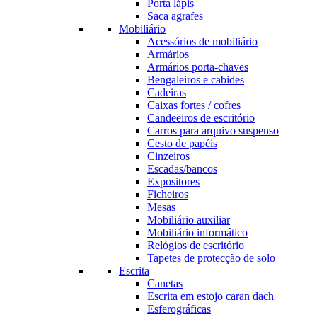
Porta lápis
Saca agrafes
Mobiliário
Acessórios de mobiliário
Armários
Armários porta-chaves
Bengaleiros e cabides
Cadeiras
Caixas fortes / cofres
Candeeiros de escritório
Carros para arquivo suspenso
Cesto de papéis
Cinzeiros
Escadas/bancos
Expositores
Ficheiros
Mesas
Mobiliário auxiliar
Mobiliário informático
Relógios de escritório
Tapetes de protecção de solo
Escrita
Canetas
Escrita em estojo caran dach
Esferográficas