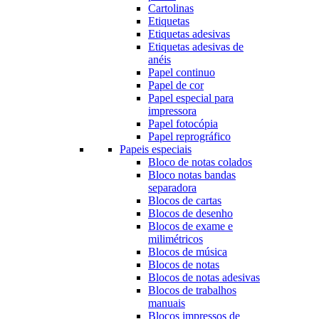
Cartolinas
Etiquetas
Etiquetas adesivas
Etiquetas adesivas de
anéis
Papel continuo
Papel de cor
Papel especial para
impressora
Papel fotocópia
Papel reprográfico
Papeis especiais
Bloco de notas colados
Bloco notas bandas
separadora
Blocos de cartas
Blocos de desenho
Blocos de exame e
milimétricos
Blocos de música
Blocos de notas
Blocos de notas adesivas
Blocos de trabalhos
manuais
Blocos impressos de