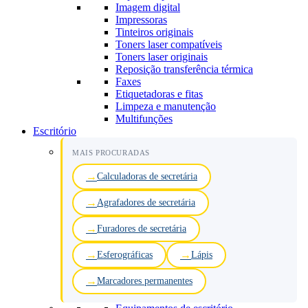
Imagem digital
Impressoras
Tinteiros originais
Toners laser compatíveis
Toners laser originais
Reposição transferência térmica
Faxes
Etiquetadoras e fitas
Limpeza e manutenção
Multifunções
Escritório
MAIS PROCURADAS
Calculadoras de secretária
Agrafadores de secretária
Furadores de secretária
Esferográficas
Lápis
Marcadores permanentes