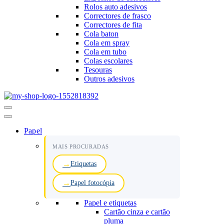
Rolos auto adesivos
Correctores de frasco
Correctores de fita
Cola baton
Cola em spray
Cola em tubo
Colas escolares
Tesouras
Outros adesivos
Menu
de
navegação
Papel
MAIS PROCURADAS
Etiquetas
Papel fotocópia
Papel e etiquetas
Cartão cinza e cartão
pluma