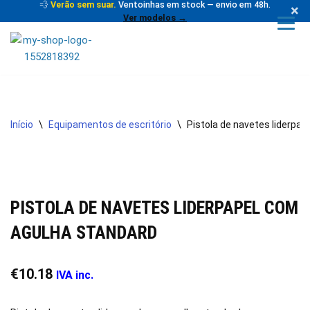
💨
Verão sem suar.
Ventoinhas em stock — envio em 48h.
×
Ver modelos →
Avançar
para
o
conteúdo
Início
\
Equipamentos de escritório
\
Pistola de navetes liderpa
PISTOLA DE NAVETES LIDERPAPEL COM
AGULHA STANDARD
€
10.18
IVA inc.