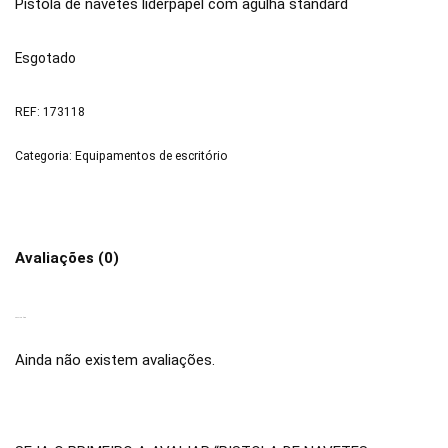
Pistola de navetes liderpapel com agulha standard
Esgotado
REF:
173118
Categoria:
Equipamentos de escritório
Avaliações (0)
AVALIAÇÕES
Ainda não existem avaliações.