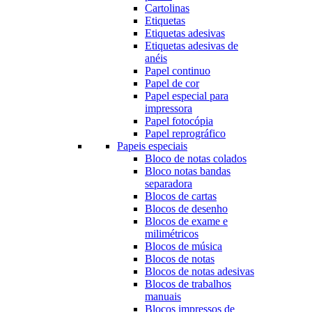
Cartolinas
Etiquetas
Etiquetas adesivas
Etiquetas adesivas de
anéis
Papel continuo
Papel de cor
Papel especial para
impressora
Papel fotocópia
Papel reprográfico
Papeis especiais
Bloco de notas colados
Bloco notas bandas
separadora
Blocos de cartas
Blocos de desenho
Blocos de exame e
milimétricos
Blocos de música
Blocos de notas
Blocos de notas adesivas
Blocos de trabalhos
manuais
Blocos impressos de