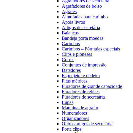
Agrafadores de secretária
Agrafadores de bolso
Agrafes
Almofadas para carimbo
Apoia livros
Artigos de secretária
Balanças
Bandeja porta moedas
Carimbos
Carimbos – Fórmulas especiais
Clips e pioneses
Cofres
Conjuntos de impressão
Datadores
Esponjeira e dedeira
Fitas métricas
Furadores de grande capacidade
Furadores de rebites
Furadores de secretária
Lupas
Máquina de agrafar
Numeradores
Organizadores
Outros artigos de secretária
Porta clips