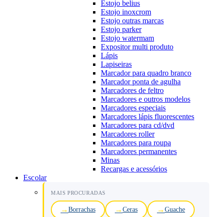
Estojo belius
Estojo inoxcrom
Estojo outras marcas
Estojo parker
Estojo watermam
Expositor multi produto
Lápis
Lapiseiras
Marcador para quadro branco
Marcador ponta de agulha
Marcadores de feltro
Marcadores e outros modelos
Marcadores especiais
Marcadores lápis fluorescentes
Marcadores para cd/dvd
Marcadores roller
Marcadores para roupa
Marcadores permanentes
Minas
Recargas e acessórios
Escolar
MAIS PROCURADAS
Borrachas
Ceras
Guache