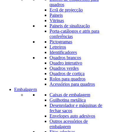
quadros
Ecrã de projecção
Paineis
Vitrinas
Paineis de sinalização
Porta-catálogos e atris para
conferências
Pictogramas
Letreiros
Identificadores
Quadros brancos
Quadro interativo
Quadros verdes
Quadros de cortiça
Rolos para quadros
Acessórios para quadros
Embalagem
Caixas de embalagem
Guilhotina metálica
Desenrolador e máquinas de
fechar sacos
Envelopes auto adesivos
Outros acessórios de
embalagem
Fitas adesivas