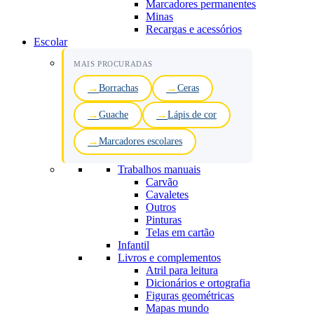
Marcadores permanentes
Minas
Recargas e acessórios
Escolar
MAIS PROCURADAS
Borrachas
Ceras
Guache
Lápis de cor
Marcadores escolares
Trabalhos manuais
Carvão
Cavaletes
Outros
Pinturas
Telas em cartão
Infantil
Livros e complementos
Atril para leitura
Dicionários e ortografia
Figuras geométricas
Mapas mundo