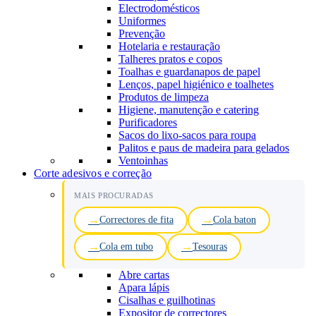
Electrodomésticos
Uniformes
Prevenção
Hotelaria e restauração
Talheres pratos e copos
Toalhas e guardanapos de papel
Lenços, papel higiénico e toalhetes
Produtos de limpeza
Higiene, manutenção e catering
Purificadores
Sacos do lixo-sacos para roupa
Palitos e paus de madeira para gelados
Ventoinhas
Corte adesivos e correção
MAIS PROCURADAS
Correctores de fita
Cola baton
Cola em tubo
Tesouras
Abre cartas
Apara lápis
Cisalhas e guilhotinas
Expositor de correctores