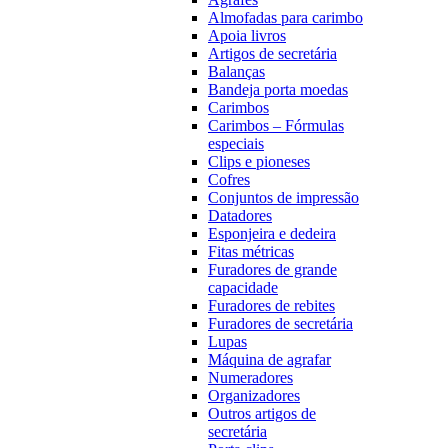
Almofadas para carimbo
Apoia livros
Artigos de secretária
Balanças
Bandeja porta moedas
Carimbos
Carimbos – Fórmulas
especiais
Clips e pioneses
Cofres
Conjuntos de impressão
Datadores
Esponjeira e dedeira
Fitas métricas
Furadores de grande
capacidade
Furadores de rebites
Furadores de secretária
Lupas
Máquina de agrafar
Numeradores
Organizadores
Outros artigos de
secretária