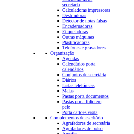
secretária
Calculadoras impressoras
Destruidoras
Detector de notas falsas
Encadernadoras
Etiquetadoras
Outras máquinas
Plastificadoras
Telefones e gravadores
Organização
Agendas
Calendários porta
calendários
Conjuntos de secretária
Diários
Listas telefónicas
Malas
Pastas porta documentos
Pastas porta folio em
pele
Porta cartões visita
Complementos de escritório
Agrafadores de secretária
Agrafadores de bolso
Agrafes