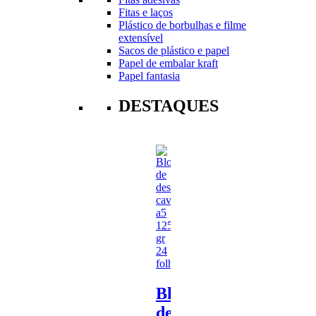
Fitas e laços
Plástico de borbulhas e filme
extensível
Sacos de plástico e papel
Papel de embalar kraft
Papel fantasia
DESTAQUES
Bloco
de