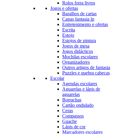
Rolos forra livros
Jogos e ofertas
Baralhos de cartas
Capas fantasia lp
Entretenimento e ofertas
Escrita
Estojo
Estojos de pintura
Jogos de mesa
Jogos didácticos
Mochilas escolares
Organizadores
Outros artigos de fantasia
Puzzles e quebra cabeças
Escolar
Agendas escolares
Aguarelas e lápis de
aguarelas
Borrachas
Cartão ondulado
Ceras
Compassos
Guache
Lápis de cor
Marcadores escolares