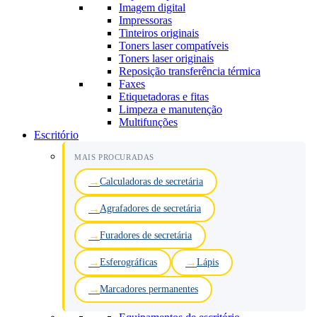
Imagem digital
Impressoras
Tinteiros originais
Toners laser compatíveis
Toners laser originais
Reposição transferência térmica
Faxes
Etiquetadoras e fitas
Limpeza e manutenção
Multifunções
Escritório
MAIS PROCURADAS
Calculadoras de secretária
Agrafadores de secretária
Furadores de secretária
Esferográficas
Lápis
Marcadores permanentes