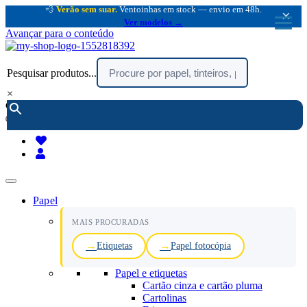
💨
Verão sem suar.
Ventoinhas em stock — envio em 48h.
×
Ver modelos →
Avançar para o conteúdo
Pesquisar produtos...
×
encomendar por telefone :
216 003 523
(chamada rede fixa nacional)
Papel
MAIS PROCURADAS
Etiquetas
Papel fotocópia
Papel e etiquetas
Cartão cinza e cartão pluma
Cartolinas