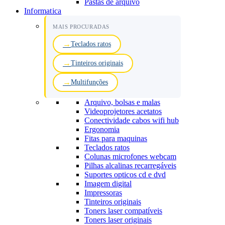
Pastas de arquivo
Informatica
MAIS PROCURADAS
Teclados ratos
Tinteiros originais
Multifunções
Arquivo, bolsas e malas
Videoprojetores acetatos
Conectividade cabos wifi hub
Ergonomia
Fitas para maquinas
Teclados ratos
Colunas microfones webcam
Pilhas alcalinas recarregáveis
Suportes opticos cd e dvd
Imagem digital
Impressoras
Tinteiros originais
Toners laser compatíveis
Toners laser originais