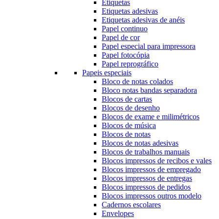
Etiquetas
Etiquetas adesivas
Etiquetas adesivas de anéis
Papel continuo
Papel de cor
Papel especial para impressora
Papel fotocópia
Papel reprográfico
Papeis especiais
Bloco de notas colados
Bloco notas bandas separadora
Blocos de cartas
Blocos de desenho
Blocos de exame e milimétricos
Blocos de música
Blocos de notas
Blocos de notas adesivas
Blocos de trabalhos manuais
Blocos impressos de recibos e vales
Blocos impressos de empregado
Blocos impressos de entregas
Blocos impressos de pedidos
Blocos impressos outros modelo
Cadernos escolares
Envelopes