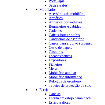
Porta lápis
Saca agrafes
Mobiliário
Acessórios de mobiliário
Armários
Armários porta-chaves
Bengaleiros e cabides
Cadeiras
Caixas fortes / cofres
Candeeiros de escritório
Carros para arquivo suspenso
Cesto de papéis
Cinzeiros
Escadas/bancos
Expositores
Ficheiros
Mesas
Mobiliário auxiliar
Mobiliário informático
Relógios de escritório
Tapetes de protecção de solo
Escrita
Canetas
Escrita em estojo caran dach
Esferográficas