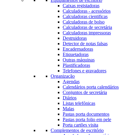
Equipamentos de escritório
Caixas registadoras
Calculadoras - acessórios
Calculadoras cientificas
Calculadoras de bolso
Calculadoras de secretária
Calculadoras impressoras
Destruidoras
Detector de notas falsas
Encadernadoras
Etiquetadoras
Outras máquinas
Plastificadoras
Telefones e gravadores
Organização
Agendas
Calendários porta calendários
Conjuntos de secretária
Diários
Listas telefónicas
Malas
Pastas porta documentos
Pastas porta folio em pele
Porta cartões visita
Complementos de escritório