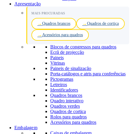
Apresentação
MAIS PROCURADAS
Quadros brancos
Quadros de cortiça
Acessórios para quadros
Blocos de congressos para quadros
Ecrã de projecção
Paineis
Vitrinas
Paineis de sinalização
Porta-catálogos e atris para conferências
Pictogramas
Letreiros
Identificadores
Quadros brancos
Quadro interativo
Quadros verdes
Quadros de cortiça
Rolos para quadros
Acessórios para quadros
Embalagem
Caixas de embalagem