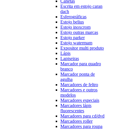
Canetas
Escrita em estojo caran
dach
Esferográficas
Estojo belius
Estojo inoxcrom
Estojo outras marcas
Estojo parker
Estojo watermam
Expositor multi produto
Lápis
Lapiseiras
Marcador para quadro
branco
Marcador ponta de
agulha
Marcadores de feltro
Marcadores e outros
modelos
Marcadores especiais
Marcadores lápis
fluorescentes
Marcadores para cd/dvd
Marcadores roller
Marcadores para roupa