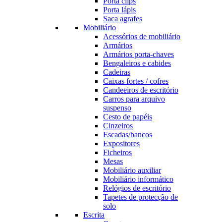
Porta clips
Porta lápis
Saca agrafes
Mobiliário
Acessórios de mobiliário
Armários
Armários porta-chaves
Bengaleiros e cabides
Cadeiras
Caixas fortes / cofres
Candeeiros de escritório
Carros para arquivo
suspenso
Cesto de papéis
Cinzeiros
Escadas/bancos
Expositores
Ficheiros
Mesas
Mobiliário auxiliar
Mobiliário informático
Relógios de escritório
Tapetes de protecção de
solo
Escrita