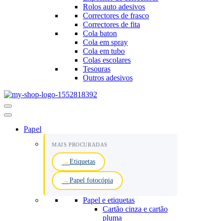
Rolos auto adesivos
Correctores de frasco
Correctores de fita
Cola baton
Cola em spray
Cola em tubo
Colas escolares
Tesouras
Outros adesivos
Menu
de
navegação
Papel
MAIS PROCURADAS
Etiquetas
Papel fotocópia
Papel e etiquetas
Cartão cinza e cartão
pluma