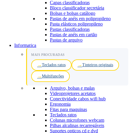
Capas classificadoras
Bloco classificador secretária
Bolsas e bolsas catálogo
Pastas de anéis em polipropileno
Pasta elásticos polipropileno
Pastas classificadoras
Pastas de anéis em cartão
Pastas de arquivo
Informatica
MAIS PROCURADAS
Teclados ratos
Tinteiros originais
Multifunções
Arquivo, bolsas e malas
Videoprojetores acetatos
Conectividade cabos wifi hub
Ergonomia
Fitas para maquinas
Teclados ratos
Colunas microfones webcam
Pilhas alcalinas recarregáveis
Suportes opticos cd e dvd