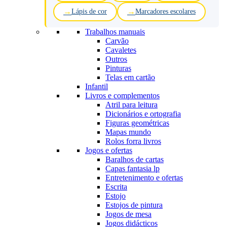
Lápis de cor
Marcadores escolares
Trabalhos manuais
Carvão
Cavaletes
Outros
Pinturas
Telas em cartão
Infantil
Livros e complementos
Atril para leitura
Dicionários e ortografia
Figuras geométricas
Mapas mundo
Rolos forra livros
Jogos e ofertas
Baralhos de cartas
Capas fantasia lp
Entretenimento e ofertas
Escrita
Estojo
Estojos de pintura
Jogos de mesa
Jogos didácticos