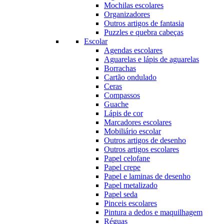
Mochilas escolares
Organizadores
Outros artigos de fantasia
Puzzles e quebra cabeças
Escolar
Agendas escolares
Aguarelas e lápis de aguarelas
Borrachas
Cartão ondulado
Ceras
Compassos
Guache
Lápis de cor
Marcadores escolares
Mobiliário escolar
Outros artigos de desenho
Outros artigos escolares
Papel celofane
Papel crepe
Papel e laminas de desenho
Papel metalizado
Papel seda
Pinceis escolares
Pintura a dedos e maquilhagem
Réguas