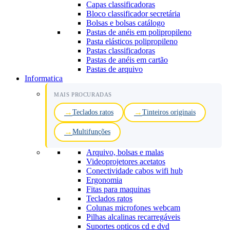
Capas classificadoras
Bloco classificador secretária
Bolsas e bolsas catálogo
Pastas de anéis em polipropileno
Pasta elásticos polipropileno
Pastas classificadoras
Pastas de anéis em cartão
Pastas de arquivo
Informatica
MAIS PROCURADAS
Teclados ratos
Tinteiros originais
Multifunções
Arquivo, bolsas e malas
Videoprojetores acetatos
Conectividade cabos wifi hub
Ergonomia
Fitas para maquinas
Teclados ratos
Colunas microfones webcam
Pilhas alcalinas recarregáveis
Suportes opticos cd e dvd