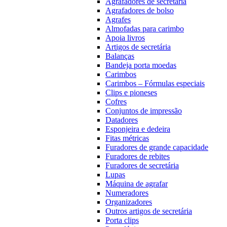
Agrafadores de secretária
Agrafadores de bolso
Agrafes
Almofadas para carimbo
Apoia livros
Artigos de secretária
Balanças
Bandeja porta moedas
Carimbos
Carimbos – Fórmulas especiais
Clips e pioneses
Cofres
Conjuntos de impressão
Datadores
Esponjeira e dedeira
Fitas métricas
Furadores de grande capacidade
Furadores de rebites
Furadores de secretária
Lupas
Máquina de agrafar
Numeradores
Organizadores
Outros artigos de secretária
Porta clips