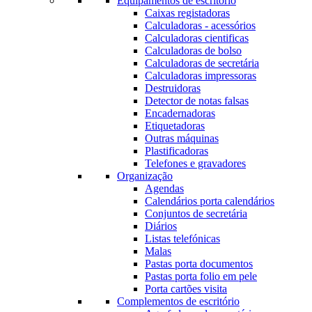
Equipamentos de escritório
Caixas registadoras
Calculadoras - acessórios
Calculadoras cientificas
Calculadoras de bolso
Calculadoras de secretária
Calculadoras impressoras
Destruidoras
Detector de notas falsas
Encadernadoras
Etiquetadoras
Outras máquinas
Plastificadoras
Telefones e gravadores
Organização
Agendas
Calendários porta calendários
Conjuntos de secretária
Diários
Listas telefónicas
Malas
Pastas porta documentos
Pastas porta folio em pele
Porta cartões visita
Complementos de escritório