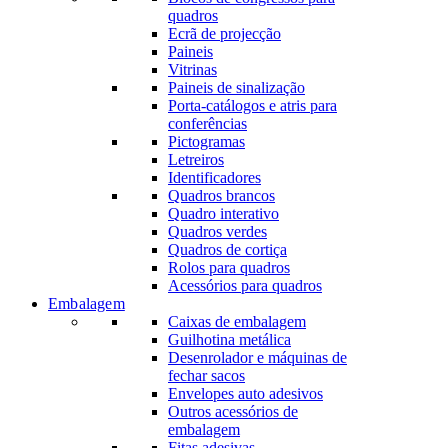
quadros
Ecrã de projecção
Paineis
Vitrinas
Paineis de sinalização
Porta-catálogos e atris para
conferências
Pictogramas
Letreiros
Identificadores
Quadros brancos
Quadro interativo
Quadros verdes
Quadros de cortiça
Rolos para quadros
Acessórios para quadros
Embalagem
Caixas de embalagem
Guilhotina metálica
Desenrolador e máquinas de
fechar sacos
Envelopes auto adesivos
Outros acessórios de
embalagem
Fitas adesivas