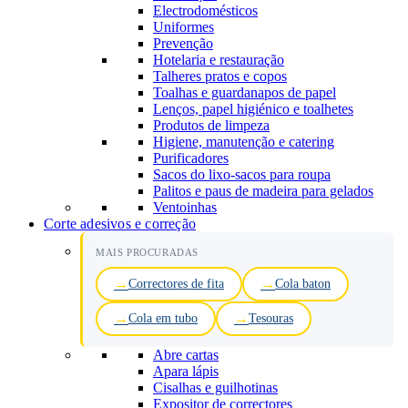
Electrodomésticos
Uniformes
Prevenção
Hotelaria e restauração
Talheres pratos e copos
Toalhas e guardanapos de papel
Lenços, papel higiénico e toalhetes
Produtos de limpeza
Higiene, manutenção e catering
Purificadores
Sacos do lixo-sacos para roupa
Palitos e paus de madeira para gelados
Ventoinhas
Corte adesivos e correção
MAIS PROCURADAS
Correctores de fita
Cola baton
Cola em tubo
Tesouras
Abre cartas
Apara lápis
Cisalhas e guilhotinas
Expositor de correctores