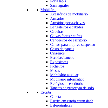
Porta lápis
Saca agrafes
Mobiliário
Acessórios de mobiliário
Armários
Armários porta-chaves
Bengaleiros e cabides
Cadeiras
Caixas fortes / cofres
Candeeiros de escritório
Carros para arquivo suspenso
Cesto de papéis
Cinzeiros
Escadas/bancos
Expositores
Ficheiros
Mesas
Mobiliário auxiliar
Mobiliário informático
Relógios de escritório
Tapetes de protecção de solo
Escrita
Canetas
Escrita em estojo caran dach
Esferográficas