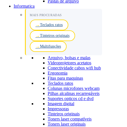
Pastas de arquivo
Informatica
MAIS PROCURADAS
Teclados ratos
Tinteiros originais
Multifunções
Arquivo, bolsas e malas
Videoprojetores acetatos
Conectividade cabos wifi hub
Ergonomia
Fitas para maquinas
Teclados ratos
Colunas microfones webcam
Pilhas alcalinas recarregáveis
Suportes opticos cd e dvd
Imagem digital
Impressoras
Tinteiros originais
Toners laser compatíveis
Toners laser originais