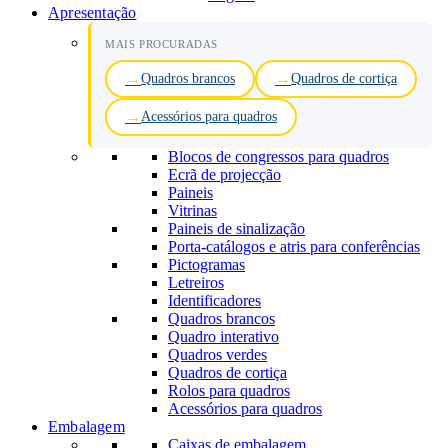
Apresentação
MAIS PROCURADAS
Quadros brancos
Quadros de cortiça
Acessórios para quadros
Blocos de congressos para quadros
Ecrã de projecção
Paineis
Vitrinas
Paineis de sinalização
Porta-catálogos e atris para conferências
Pictogramas
Letreiros
Identificadores
Quadros brancos
Quadro interativo
Quadros verdes
Quadros de cortiça
Rolos para quadros
Acessórios para quadros
Embalagem
Caixas de embalagem