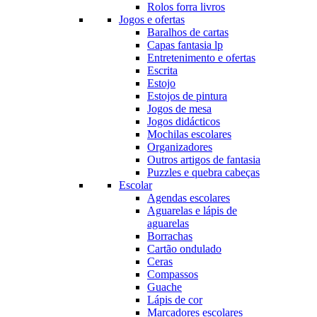
Rolos forra livros
Jogos e ofertas
Baralhos de cartas
Capas fantasia lp
Entretenimento e ofertas
Escrita
Estojo
Estojos de pintura
Jogos de mesa
Jogos didácticos
Mochilas escolares
Organizadores
Outros artigos de fantasia
Puzzles e quebra cabeças
Escolar
Agendas escolares
Aguarelas e lápis de
aguarelas
Borrachas
Cartão ondulado
Ceras
Compassos
Guache
Lápis de cor
Marcadores escolares