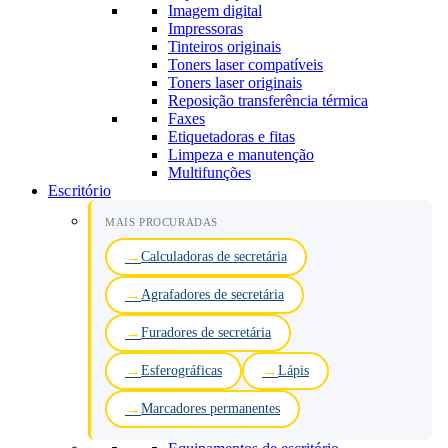
Imagem digital
Impressoras
Tinteiros originais
Toners laser compatíveis
Toners laser originais
Reposição transferência térmica
Faxes
Etiquetadoras e fitas
Limpeza e manutenção
Multifunções
Escritório
MAIS PROCURADAS
Calculadoras de secretária
Agrafadores de secretária
Furadores de secretária
Esferográficas
Lápis
Marcadores permanentes