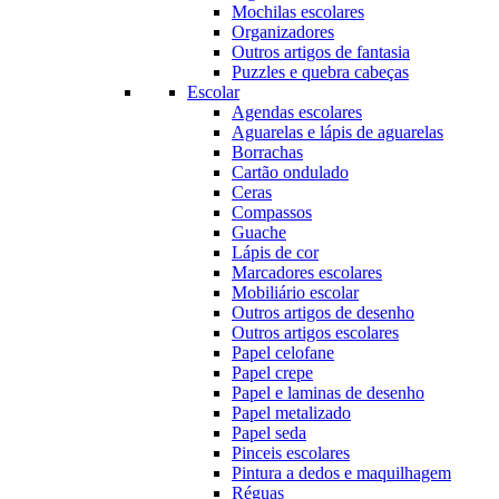
Mochilas escolares
Organizadores
Outros artigos de fantasia
Puzzles e quebra cabeças
Escolar
Agendas escolares
Aguarelas e lápis de aguarelas
Borrachas
Cartão ondulado
Ceras
Compassos
Guache
Lápis de cor
Marcadores escolares
Mobiliário escolar
Outros artigos de desenho
Outros artigos escolares
Papel celofane
Papel crepe
Papel e laminas de desenho
Papel metalizado
Papel seda
Pinceis escolares
Pintura a dedos e maquilhagem
Réguas