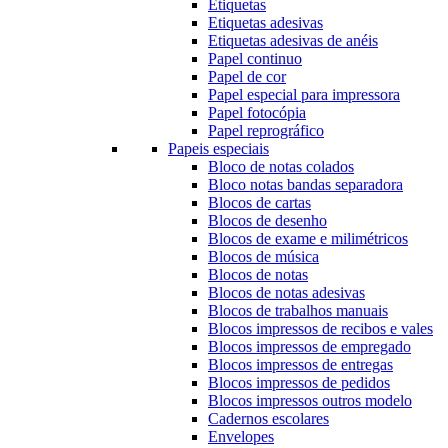
Etiquetas
Etiquetas adesivas
Etiquetas adesivas de anéis
Papel continuo
Papel de cor
Papel especial para impressora
Papel fotocópia
Papel reprográfico
Papeis especiais
Bloco de notas colados
Bloco notas bandas separadora
Blocos de cartas
Blocos de desenho
Blocos de exame e milimétricos
Blocos de música
Blocos de notas
Blocos de notas adesivas
Blocos de trabalhos manuais
Blocos impressos de recibos e vales
Blocos impressos de empregado
Blocos impressos de entregas
Blocos impressos de pedidos
Blocos impressos outros modelo
Cadernos escolares
Envelopes