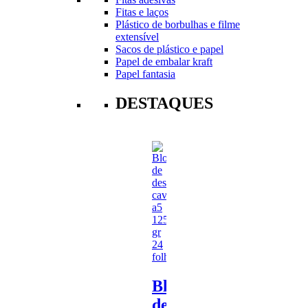
Fitas e laços
Plástico de borbulhas e filme
extensível
Sacos de plástico e papel
Papel de embalar kraft
Papel fantasia
DESTAQUES
Bloco
de