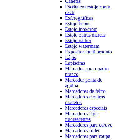
Canetas
Escrita em estojo caran
dach
Esferográficas
Estojo belius
Estojo inoxcrom
Estojo outras marcas
Estojo parker
Estojo watermam
Expositor multi produto
Lápis
Lapiseiras
Marcador para quadro
branco
Marcador ponta de
agulha
Marcadores de feltro
Marcadores e outros
modelos
Marcadores especiais
Marcadores lápis
fluorescentes
Marcadores para cd/dvd
Marcadores roller
Marcadores para roupa