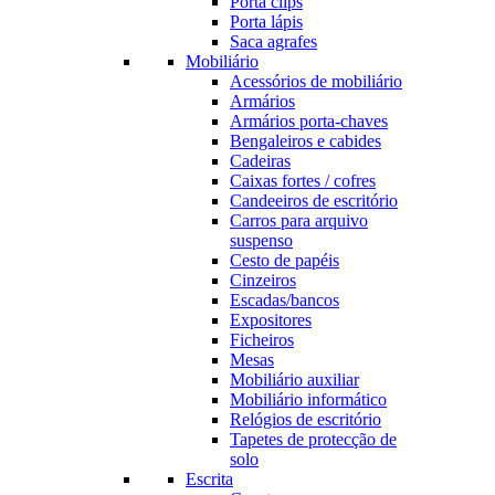
Porta clips
Porta lápis
Saca agrafes
Mobiliário
Acessórios de mobiliário
Armários
Armários porta-chaves
Bengaleiros e cabides
Cadeiras
Caixas fortes / cofres
Candeeiros de escritório
Carros para arquivo
suspenso
Cesto de papéis
Cinzeiros
Escadas/bancos
Expositores
Ficheiros
Mesas
Mobiliário auxiliar
Mobiliário informático
Relógios de escritório
Tapetes de protecção de
solo
Escrita