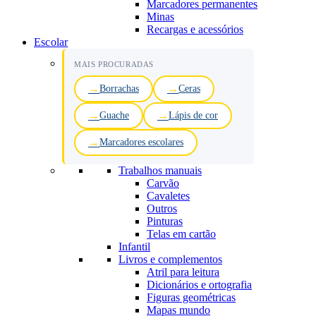
Marcadores permanentes
Minas
Recargas e acessórios
Escolar
MAIS PROCURADAS
Borrachas
Ceras
Guache
Lápis de cor
Marcadores escolares
Trabalhos manuais
Carvão
Cavaletes
Outros
Pinturas
Telas em cartão
Infantil
Livros e complementos
Atril para leitura
Dicionários e ortografia
Figuras geométricas
Mapas mundo