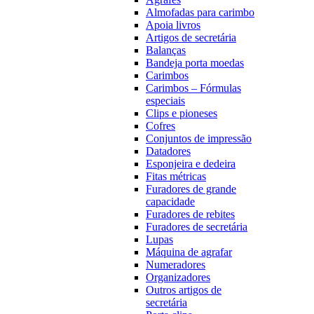
Almofadas para carimbo
Apoia livros
Artigos de secretária
Balanças
Bandeja porta moedas
Carimbos
Carimbos – Fórmulas
especiais
Clips e pioneses
Cofres
Conjuntos de impressão
Datadores
Esponjeira e dedeira
Fitas métricas
Furadores de grande
capacidade
Furadores de rebites
Furadores de secretária
Lupas
Máquina de agrafar
Numeradores
Organizadores
Outros artigos de
secretária