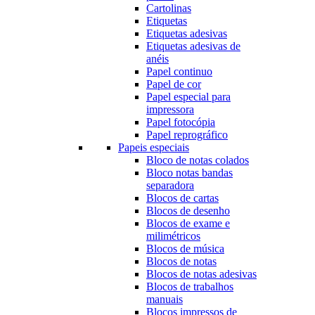
Cartolinas
Etiquetas
Etiquetas adesivas
Etiquetas adesivas de
anéis
Papel continuo
Papel de cor
Papel especial para
impressora
Papel fotocópia
Papel reprográfico
Papeis especiais
Bloco de notas colados
Bloco notas bandas
separadora
Blocos de cartas
Blocos de desenho
Blocos de exame e
milimétricos
Blocos de música
Blocos de notas
Blocos de notas adesivas
Blocos de trabalhos
manuais
Blocos impressos de