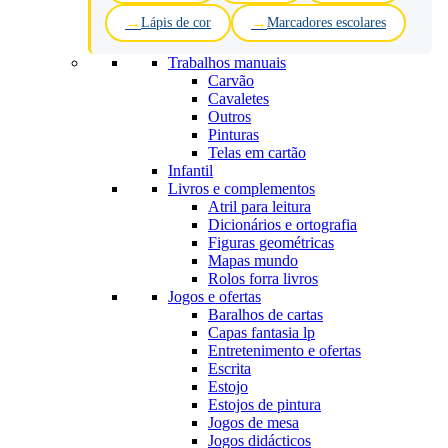
Lápis de cor
Marcadores escolares
Trabalhos manuais
Carvão
Cavaletes
Outros
Pinturas
Telas em cartão
Infantil
Livros e complementos
Atril para leitura
Dicionários e ortografia
Figuras geométricas
Mapas mundo
Rolos forra livros
Jogos e ofertas
Baralhos de cartas
Capas fantasia lp
Entretenimento e ofertas
Escrita
Estojo
Estojos de pintura
Jogos de mesa
Jogos didácticos