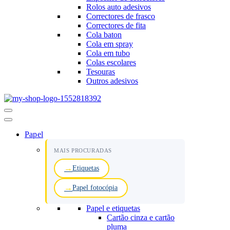
Rolos auto adesivos
Correctores de frasco
Correctores de fita
Cola baton
Cola em spray
Cola em tubo
Colas escolares
Tesouras
Outros adesivos
Menu
de
navegação
Papel
MAIS PROCURADAS
Etiquetas
Papel fotocópia
Papel e etiquetas
Cartão cinza e cartão
pluma