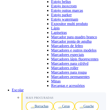
Estojo belius
Estojo inoxcrom
Estojo outras marcas
Estojo parker
Estojo watermam
Expositor multi produto
Lápis
Lapiseiras
Marcador para quadro branco
Marcador ponta de agulha
Marcadores de feltro
Marcadores e outros modelos
Marcadores especiais
Marcadores lápis fluorescentes
Marcadores para cd/dvd
Marcadores roller
Marcadores para roupa
Marcadores permanentes
Minas
Recargas e acessórios
Escolar
MAIS PROCURADAS
Borrachas
Ceras
Guache