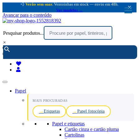
💨
Verão sem suar.
Ventoinhas em stock — envio em 48h.
×
Ver modelos →
Avançar para o conteúdo
Pesquisar produtos...
×
encomendar por telefone :
216 003 523
(chamada rede fixa nacional)
Papel
MAIS PROCURADAS
Etiquetas
Papel fotocópia
Papel e etiquetas
Cartão cinza e cartão pluma
Cartolinas