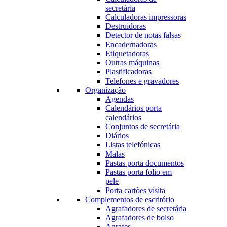
secretária
Calculadoras impressoras
Destruidoras
Detector de notas falsas
Encadernadoras
Etiquetadoras
Outras máquinas
Plastificadoras
Telefones e gravadores
Organização
Agendas
Calendários porta
calendários
Conjuntos de secretária
Diários
Listas telefónicas
Malas
Pastas porta documentos
Pastas porta folio em
pele
Porta cartões visita
Complementos de escritório
Agrafadores de secretária
Agrafadores de bolso
Agrafes