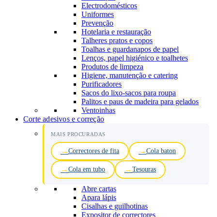
Electrodomésticos
Uniformes
Prevenção
Hotelaria e restauração
Talheres pratos e copos
Toalhas e guardanapos de papel
Lenços, papel higiénico e toalhetes
Produtos de limpeza
Higiene, manutenção e catering
Purificadores
Sacos do lixo-sacos para roupa
Palitos e paus de madeira para gelados
Ventoinhas
Corte adesivos e correção
MAIS PROCURADAS
Correctores de fita
Cola baton
Cola em tubo
Tesouras
Abre cartas
Apara lápis
Cisalhas e guilhotinas
Expositor de correctores