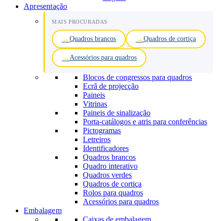
Apresentação
MAIS PROCURADAS
Quadros brancos
Quadros de cortiça
Acessórios para quadros
Blocos de congressos para quadros
Ecrã de projecção
Paineis
Vitrinas
Paineis de sinalização
Porta-catálogos e atris para conferências
Pictogramas
Letreiros
Identificadores
Quadros brancos
Quadro interativo
Quadros verdes
Quadros de cortiça
Rolos para quadros
Acessórios para quadros
Embalagem
Caixas de embalagem