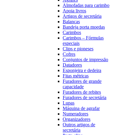
Almofadas para carimbo
Apoia livros
Artigos de secretária
Balanças
Bandeja porta moedas
Carimbos
Carimbos – Fórmulas
especiais
Clips e pioneses
Cofres
Conjuntos de impressão
Datadores
Esponjeira e dedeira
Fitas métricas
Furadores de grande
capacidade
Furadores de rebites
Furadores de secretária
Lupas
Máquina de agrafar
Numeradores
Organizadores
Outros artigos de
secretária