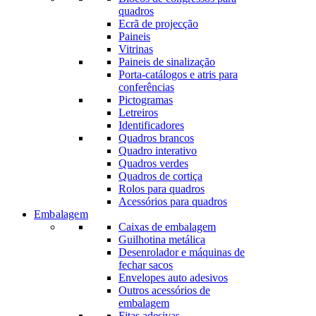
quadros
Ecrã de projecção
Paineis
Vitrinas
Paineis de sinalização
Porta-catálogos e atris para
conferências
Pictogramas
Letreiros
Identificadores
Quadros brancos
Quadro interativo
Quadros verdes
Quadros de cortiça
Rolos para quadros
Acessórios para quadros
Embalagem
Caixas de embalagem
Guilhotina metálica
Desenrolador e máquinas de
fechar sacos
Envelopes auto adesivos
Outros acessórios de
embalagem
Fitas adesivas