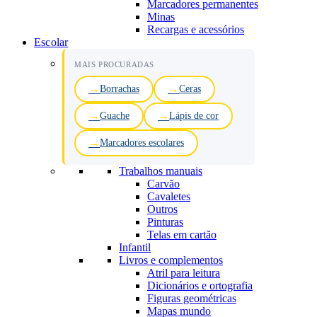
Marcadores permanentes
Minas
Recargas e acessórios
Escolar
MAIS PROCURADAS
Borrachas
Ceras
Guache
Lápis de cor
Marcadores escolares
Trabalhos manuais
Carvão
Cavaletes
Outros
Pinturas
Telas em cartão
Infantil
Livros e complementos
Atril para leitura
Dicionários e ortografia
Figuras geométricas
Mapas mundo