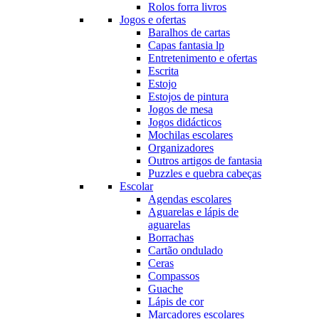
Rolos forra livros
Jogos e ofertas
Baralhos de cartas
Capas fantasia lp
Entretenimento e ofertas
Escrita
Estojo
Estojos de pintura
Jogos de mesa
Jogos didácticos
Mochilas escolares
Organizadores
Outros artigos de fantasia
Puzzles e quebra cabeças
Escolar
Agendas escolares
Aguarelas e lápis de
aguarelas
Borrachas
Cartão ondulado
Ceras
Compassos
Guache
Lápis de cor
Marcadores escolares