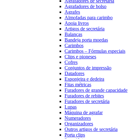
Agrafadores de secretária
Agrafadores de bolso
Agrafes
Almofadas para carimbo
Apoia livros
Artigos de secretária
Balanças
Bandeja porta moedas
Carimbos
Carimbos – Fórmulas especiais
Clips e pioneses
Cofres
Conjuntos de impressão
Datadores
Esponjeira e dedeira
Fitas métricas
Furadores de grande capacidade
Furadores de rebites
Furadores de secretária
Lupas
Máquina de agrafar
Numeradores
Organizadores
Outros artigos de secretária
Porta clips