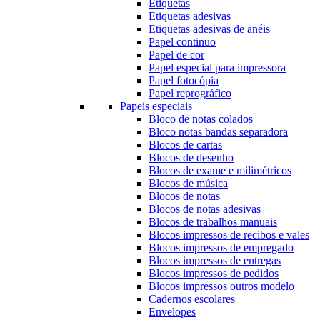
Etiquetas
Etiquetas adesivas
Etiquetas adesivas de anéis
Papel continuo
Papel de cor
Papel especial para impressora
Papel fotocópia
Papel reprográfico
Papeis especiais
Bloco de notas colados
Bloco notas bandas separadora
Blocos de cartas
Blocos de desenho
Blocos de exame e milimétricos
Blocos de música
Blocos de notas
Blocos de notas adesivas
Blocos de trabalhos manuais
Blocos impressos de recibos e vales
Blocos impressos de empregado
Blocos impressos de entregas
Blocos impressos de pedidos
Blocos impressos outros modelo
Cadernos escolares
Envelopes