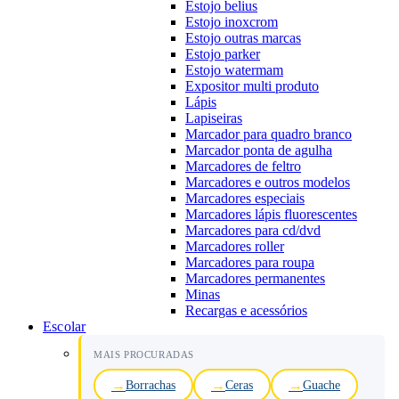
Estojo belius
Estojo inoxcrom
Estojo outras marcas
Estojo parker
Estojo watermam
Expositor multi produto
Lápis
Lapiseiras
Marcador para quadro branco
Marcador ponta de agulha
Marcadores de feltro
Marcadores e outros modelos
Marcadores especiais
Marcadores lápis fluorescentes
Marcadores para cd/dvd
Marcadores roller
Marcadores para roupa
Marcadores permanentes
Minas
Recargas e acessórios
Escolar
MAIS PROCURADAS
Borrachas
Ceras
Guache