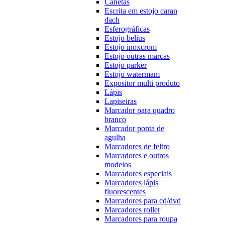
Canetas
Escrita em estojo caran
dach
Esferográficas
Estojo belius
Estojo inoxcrom
Estojo outras marcas
Estojo parker
Estojo watermam
Expositor multi produto
Lápis
Lapiseiras
Marcador para quadro
branco
Marcador ponta de
agulha
Marcadores de feltro
Marcadores e outros
modelos
Marcadores especiais
Marcadores lápis
fluorescentes
Marcadores para cd/dvd
Marcadores roller
Marcadores para roupa