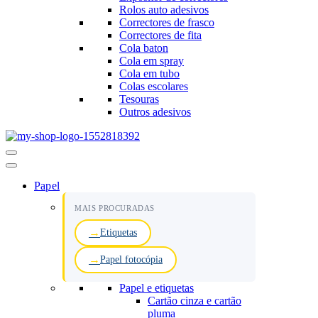
Rolos auto adesivos
Correctores de frasco
Correctores de fita
Cola baton
Cola em spray
Cola em tubo
Colas escolares
Tesouras
Outros adesivos
Menu
de
navegação
Papel
MAIS PROCURADAS
Etiquetas
Papel fotocópia
Papel e etiquetas
Cartão cinza e cartão
pluma