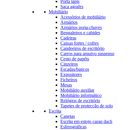
Porta lápis
Saca agrafes
Mobiliário
Acessórios de mobiliário
Armários
Armários porta-chaves
Bengaleiros e cabides
Cadeiras
Caixas fortes / cofres
Candeeiros de escritório
Carros para arquivo suspenso
Cesto de papéis
Cinzeiros
Escadas/bancos
Expositores
Ficheiros
Mesas
Mobiliário auxiliar
Mobiliário informático
Relógios de escritório
Tapetes de protecção de solo
Escrita
Canetas
Escrita em estojo caran dach
Esferográficas