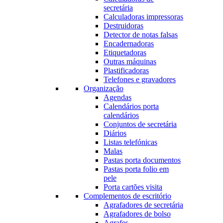
secretária
Calculadoras impressoras
Destruidoras
Detector de notas falsas
Encadernadoras
Etiquetadoras
Outras máquinas
Plastificadoras
Telefones e gravadores
Organização
Agendas
Calendários porta
calendários
Conjuntos de secretária
Diários
Listas telefónicas
Malas
Pastas porta documentos
Pastas porta folio em
pele
Porta cartões visita
Complementos de escritório
Agrafadores de secretária
Agrafadores de bolso
Agrafes