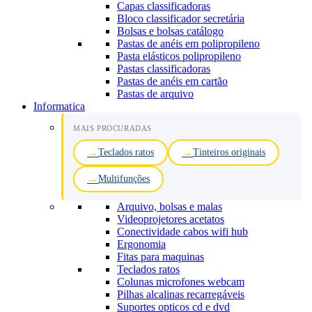
Capas classificadoras
Bloco classificador secretária
Bolsas e bolsas catálogo
Pastas de anéis em polipropileno
Pasta elásticos polipropileno
Pastas classificadoras
Pastas de anéis em cartão
Pastas de arquivo
Informatica
MAIS PROCURADAS
Teclados ratos
Tinteiros originais
Multifunções
Arquivo, bolsas e malas
Videoprojetores acetatos
Conectividade cabos wifi hub
Ergonomia
Fitas para maquinas
Teclados ratos
Colunas microfones webcam
Pilhas alcalinas recarregáveis
Suportes opticos cd e dvd