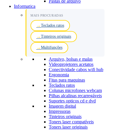
Pastas de arquivo
Informatica
MAIS PROCURADAS
Teclados ratos
Tinteiros originais
Multifunções
Arquivo, bolsas e malas
Videoprojetores acetatos
Conectividade cabos wifi hub
Ergonomia
Fitas para maquinas
Teclados ratos
Colunas microfones webcam
Pilhas alcalinas recarregáveis
Suportes opticos cd e dvd
Imagem digital
Impressoras
Tinteiros originais
Toners laser compatíveis
Toners laser originais