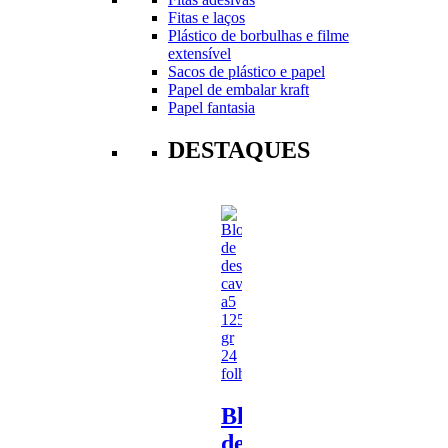
Fitas e laços
Plástico de borbulhas e filme
extensível
Sacos de plástico e papel
Papel de embalar kraft
Papel fantasia
DESTAQUES
Bloco
de