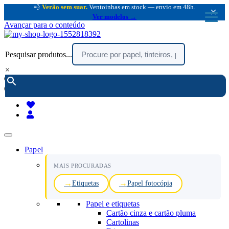
💨
Verão sem suar.
Ventoinhas em stock — envio em 48h.
×
Ver modelos →
Avançar para o conteúdo
Pesquisar produtos...
×
encomendar por telefone :
216 003 523
(chamada rede fixa nacional)
Papel
MAIS PROCURADAS
Etiquetas
Papel fotocópia
Papel e etiquetas
Cartão cinza e cartão pluma
Cartolinas