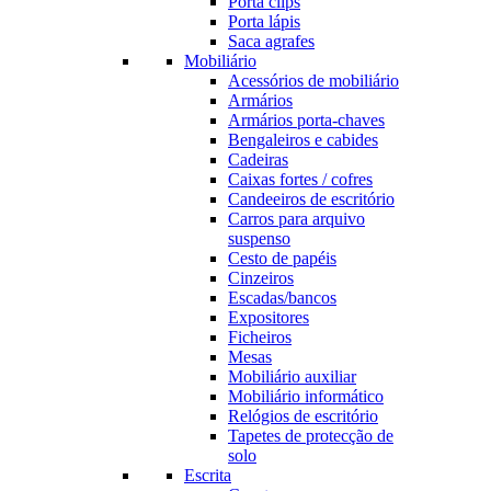
Porta clips
Porta lápis
Saca agrafes
Mobiliário
Acessórios de mobiliário
Armários
Armários porta-chaves
Bengaleiros e cabides
Cadeiras
Caixas fortes / cofres
Candeeiros de escritório
Carros para arquivo
suspenso
Cesto de papéis
Cinzeiros
Escadas/bancos
Expositores
Ficheiros
Mesas
Mobiliário auxiliar
Mobiliário informático
Relógios de escritório
Tapetes de protecção de
solo
Escrita