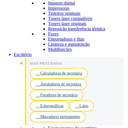
Imagem digital
Impressoras
Tinteiros originais
Toners laser compatíveis
Toners laser originais
Reposição transferência térmica
Faxes
Etiquetadoras e fitas
Limpeza e manutenção
Multifunções
Escritório
MAIS PROCURADAS
Calculadoras de secretária
Agrafadores de secretária
Furadores de secretária
Esferográficas
Lápis
Marcadores permanentes