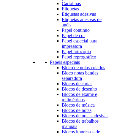
Cartolinas
Etiquetas
Etiquetas adesivas
Etiquetas adesivas de
anéis
Papel continuo
Papel de cor
Papel especial para
impressora
Papel fotocópia
Papel reprográfico
Papeis especiais
Bloco de notas colados
Bloco notas bandas
separadora
Blocos de cartas
Blocos de desenho
Blocos de exame e
milimétricos
Blocos de música
Blocos de notas
Blocos de notas adesivas
Blocos de trabalhos
manuais
Blocos impressos de