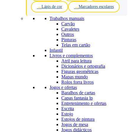
Lápis de cor
Marcadores escolares
Trabalhos manuais
Carvão
Cavaletes
Outros
Pinturas
Telas em cartão
Infantil
Livros e complementos
Atril para leitura
Dicionários e ortografia
Figuras geométricas
Mapas mundo
Rolos forra livros
Jogos e ofertas
Baralhos de cartas
Capas fantasia lp
Entretenimento e ofertas
Escrita
Estojo
Estojos de pintura
Jogos de mesa
Jogos didácticos