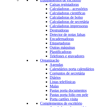
Equipamentos de escritório
Caixas registadoras
Calculadoras - acessórios
Calculadoras cientificas
Calculadoras de bolso
Calculadoras de secretária
Calculadoras impressoras
Destruidoras
Detector de notas falsas
Encadernadoras
Etiquetadoras
Outras máquinas
Plastificadoras
Telefones e gravadores
Organização
Agendas
Calendários porta calendários
Conjuntos de secretária
Diários
Listas telefónicas
Malas
Pastas porta documentos
Pastas porta folio em pele
Porta cartões visita
Complementos de escritório