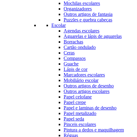
Mochilas escolares
Organizadores
Outros artigos de fantasia
Puzzles e quebra cabeças
Escolar
Agendas escolares
Aguarelas e lápis de aguarelas
Borrachas
Cartão ondulado
Ceras
Compassos
Guache
Lápis de cor
Marcadores escolares
Mobiliário escolar
Outros artigos de desenho
Outros artigos escolares
Papel celofane
Papel crepe
Papel e laminas de desenho
Papel metalizado
Papel seda
Pinceis escolares
Pintura a dedos e maquilhagem
Réguas