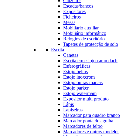
Cinzeiros
Escadas/bancos
Expositores
Ficheiros
Mesas
Mobiliário auxiliar
Mobiliário informático
Relógios de escritório
Tapetes de protecção de solo
Escrita
Canetas
Escrita em estojo caran dach
Esferográficas
Estojo belius
Estojo inoxcrom
Estojo outras marcas
Estojo parker
Estojo watermam
Expositor multi produto
Lápis
Lapiseiras
Marcador para quadro branco
Marcador ponta de agulha
Marcadores de feltro
Marcadores e outros modelos