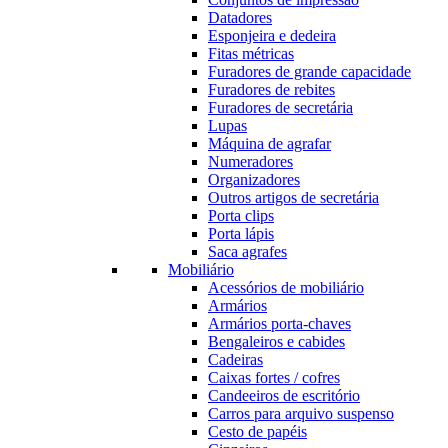
Datadores
Esponjeira e dedeira
Fitas métricas
Furadores de grande capacidade
Furadores de rebites
Furadores de secretária
Lupas
Máquina de agrafar
Numeradores
Organizadores
Outros artigos de secretária
Porta clips
Porta lápis
Saca agrafes
Mobiliário
Acessórios de mobiliário
Armários
Armários porta-chaves
Bengaleiros e cabides
Cadeiras
Caixas fortes / cofres
Candeeiros de escritório
Carros para arquivo suspenso
Cesto de papéis