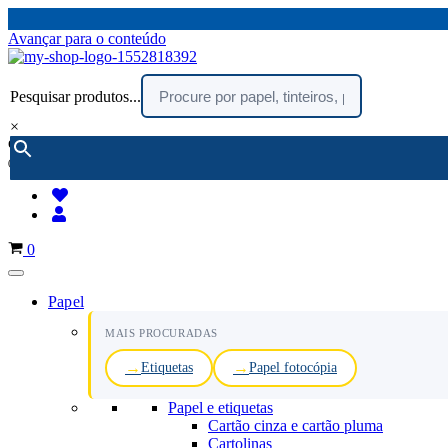
Avançar para o conteúdo
Pesquisar produtos...
×
encomendar por telefone :
216 003 523
(chamada rede fixa nacional)
Carrinho
0
Papel
MAIS PROCURADAS
Etiquetas
Papel fotocópia
Papel e etiquetas
Cartão cinza e cartão pluma
Cartolinas