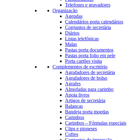
Telefones e gravadores
Organização
Agendas
Calendários porta calendários
Conjuntos de secretária
Diários
Listas telefónicas
Malas
Pastas porta documentos
Pastas porta folio em pele
Porta cartões visita
Complementos de escritório
Agrafadores de secretária
Agrafadores de bolso
Agrafes
Almofadas para carimbo
Apoia livros
Artigos de secretária
Balanças
Bandeja porta moedas
Carimbos
Carimbos – Fórmulas especiais
Clips e pioneses
Cofres
Conjuntos de impressão