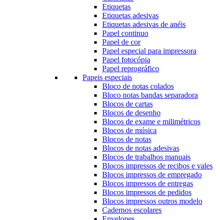
Etiquetas
Etiquetas adesivas
Etiquetas adesivas de anéis
Papel continuo
Papel de cor
Papel especial para impressora
Papel fotocópia
Papel reprográfico
Papeis especiais
Bloco de notas colados
Bloco notas bandas separadora
Blocos de cartas
Blocos de desenho
Blocos de exame e milimétricos
Blocos de música
Blocos de notas
Blocos de notas adesivas
Blocos de trabalhos manuais
Blocos impressos de recibos e vales
Blocos impressos de empregado
Blocos impressos de entregas
Blocos impressos de pedidos
Blocos impressos outros modelo
Cadernos escolares
Envelopes