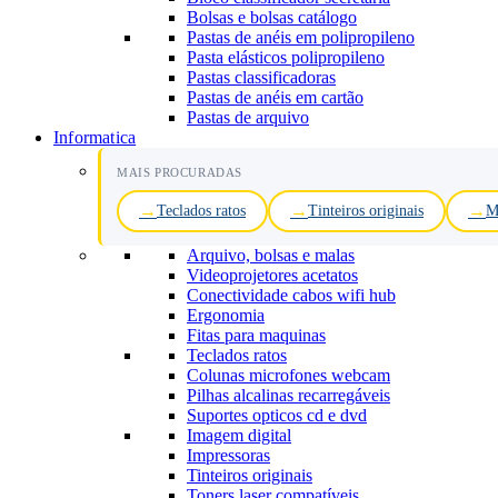
Bolsas e bolsas catálogo
Pastas de anéis em polipropileno
Pasta elásticos polipropileno
Pastas classificadoras
Pastas de anéis em cartão
Pastas de arquivo
Informatica
MAIS PROCURADAS
Teclados ratos
Tinteiros originais
M
Arquivo, bolsas e malas
Videoprojetores acetatos
Conectividade cabos wifi hub
Ergonomia
Fitas para maquinas
Teclados ratos
Colunas microfones webcam
Pilhas alcalinas recarregáveis
Suportes opticos cd e dvd
Imagem digital
Impressoras
Tinteiros originais
Toners laser compatíveis