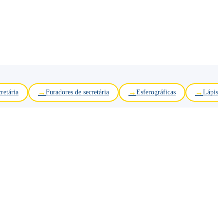
retária
Furadores de secretária
Esferográficas
Lápis