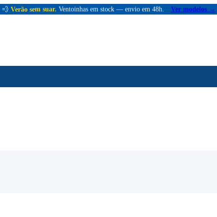
💨
Verão sem suar.
Ventoinhas em stock — envio em 48h.
Ver modelos →