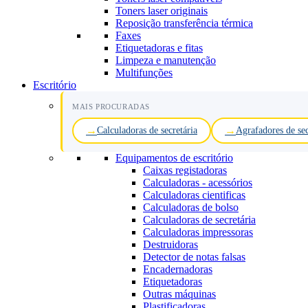
Toners laser originais
Reposição transferência térmica
Faxes
Etiquetadoras e fitas
Limpeza e manutenção
Multifunções
Escritório
MAIS PROCURADAS
Calculadoras de secretária
Agrafadores de sec
Equipamentos de escritório
Caixas registadoras
Calculadoras - acessórios
Calculadoras cientificas
Calculadoras de bolso
Calculadoras de secretária
Calculadoras impressoras
Destruidoras
Detector de notas falsas
Encadernadoras
Etiquetadoras
Outras máquinas
Plastificadoras