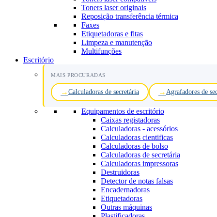
Toners laser originais
Reposição transferência térmica
Faxes
Etiquetadoras e fitas
Limpeza e manutenção
Multifunções
Escritório
MAIS PROCURADAS
Calculadoras de secretária
Agrafadores de sec
Equipamentos de escritório
Caixas registadoras
Calculadoras - acessórios
Calculadoras cientificas
Calculadoras de bolso
Calculadoras de secretária
Calculadoras impressoras
Destruidoras
Detector de notas falsas
Encadernadoras
Etiquetadoras
Outras máquinas
Plastificadoras