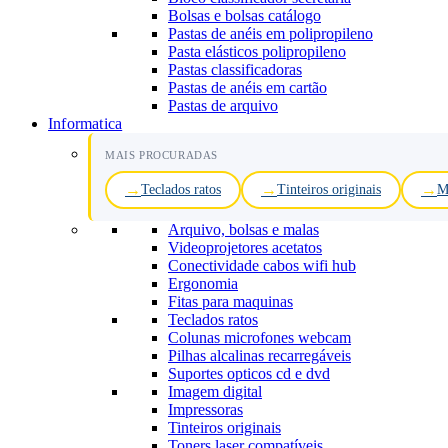
Bolsas e bolsas catálogo
Pastas de anéis em polipropileno
Pasta elásticos polipropileno
Pastas classificadoras
Pastas de anéis em cartão
Pastas de arquivo
Informatica
MAIS PROCURADAS
Teclados ratos
Tinteiros originais
M
Arquivo, bolsas e malas
Videoprojetores acetatos
Conectividade cabos wifi hub
Ergonomia
Fitas para maquinas
Teclados ratos
Colunas microfones webcam
Pilhas alcalinas recarregáveis
Suportes opticos cd e dvd
Imagem digital
Impressoras
Tinteiros originais
Toners laser compatíveis