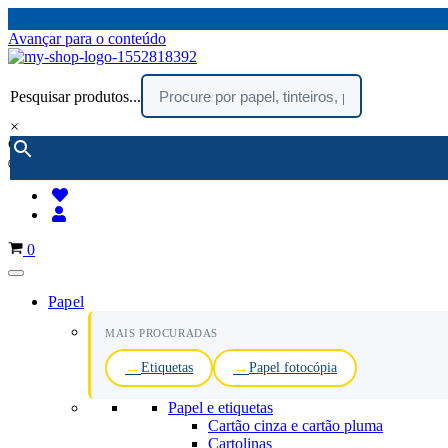
Avançar para o conteúdo
Pesquisar produtos...
×
encomendar por telefone :
216 003 523
(chamada rede fixa nacional)
Carrinho
0
Papel
MAIS PROCURADAS
Etiquetas
Papel fotocópia
Papel e etiquetas
Cartão cinza e cartão pluma
Cartolinas