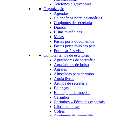
Telefones e gravadores
Organização
Agendas
Calendários porta calendários
Conjuntos de secretária
Diários
Listas telefónicas
Malas
Pastas porta documentos
Pastas porta folio em pele
Porta cartões visita
Complementos de escritório
Agrafadores de secretária
Agrafadores de bolso
Agrafes
Almofadas para carimbo
Apoia livros
Artigos de secretária
Balanças
Bandeja porta moedas
Carimbos
Carimbos – Fórmulas especiais
Clips e pioneses
Cofres
Conjuntos de impressão