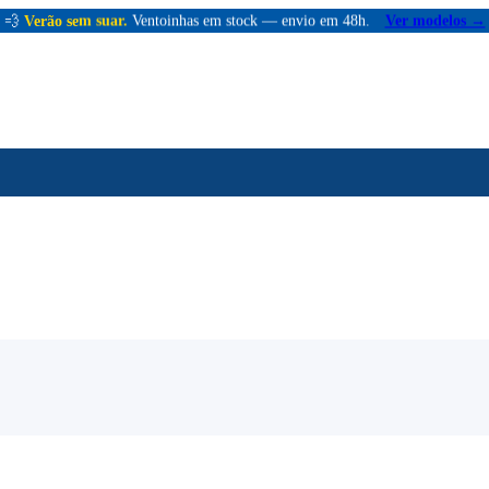
💨
Verão sem suar.
Ventoinhas em stock — envio em 48h.
Ver modelos →