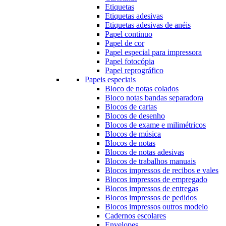
Etiquetas
Etiquetas adesivas
Etiquetas adesivas de anéis
Papel continuo
Papel de cor
Papel especial para impressora
Papel fotocópia
Papel reprográfico
Papeis especiais
Bloco de notas colados
Bloco notas bandas separadora
Blocos de cartas
Blocos de desenho
Blocos de exame e milimétricos
Blocos de música
Blocos de notas
Blocos de notas adesivas
Blocos de trabalhos manuais
Blocos impressos de recibos e vales
Blocos impressos de empregado
Blocos impressos de entregas
Blocos impressos de pedidos
Blocos impressos outros modelo
Cadernos escolares
Envelopes