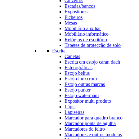
Cinzeiros
Escadas/bancos
Expositores
Ficheiros
Mesas
Mobiliário auxiliar
Mobiliário informático
Relógios de escritório
Tapetes de protecção de solo
Escrita
Canetas
Escrita em estojo caran dach
Esferográficas
Estojo belius
Estojo inoxcrom
Estojo outras marcas
Estojo parker
Estojo watermam
Expositor multi produto
Lápis
Lapiseiras
Marcador para quadro branco
Marcador ponta de agulha
Marcadores de feltro
Marcadores e outros modelos