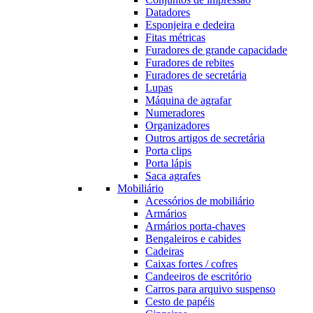
Datadores
Esponjeira e dedeira
Fitas métricas
Furadores de grande capacidade
Furadores de rebites
Furadores de secretária
Lupas
Máquina de agrafar
Numeradores
Organizadores
Outros artigos de secretária
Porta clips
Porta lápis
Saca agrafes
Mobiliário
Acessórios de mobiliário
Armários
Armários porta-chaves
Bengaleiros e cabides
Cadeiras
Caixas fortes / cofres
Candeeiros de escritório
Carros para arquivo suspenso
Cesto de papéis