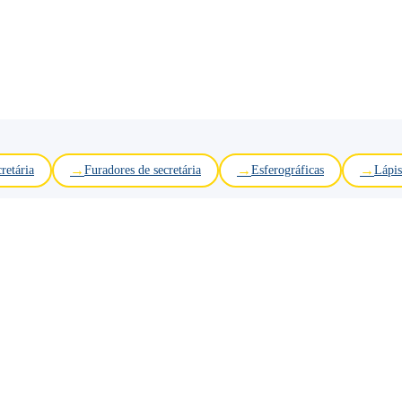
retária
Furadores de secretária
Esferográficas
Lápis