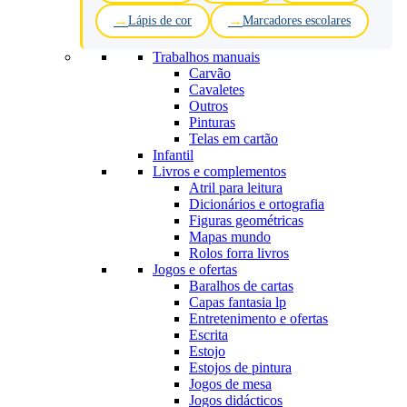
Lápis de cor
Marcadores escolares
Trabalhos manuais
Carvão
Cavaletes
Outros
Pinturas
Telas em cartão
Infantil
Livros e complementos
Atril para leitura
Dicionários e ortografia
Figuras geométricas
Mapas mundo
Rolos forra livros
Jogos e ofertas
Baralhos de cartas
Capas fantasia lp
Entretenimento e ofertas
Escrita
Estojo
Estojos de pintura
Jogos de mesa
Jogos didácticos