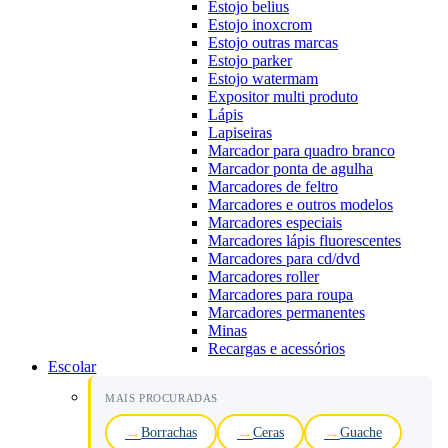
Estojo belius
Estojo inoxcrom
Estojo outras marcas
Estojo parker
Estojo watermam
Expositor multi produto
Lápis
Lapiseiras
Marcador para quadro branco
Marcador ponta de agulha
Marcadores de feltro
Marcadores e outros modelos
Marcadores especiais
Marcadores lápis fluorescentes
Marcadores para cd/dvd
Marcadores roller
Marcadores para roupa
Marcadores permanentes
Minas
Recargas e acessórios
Escolar
MAIS PROCURADAS
Borrachas
Ceras
Guache