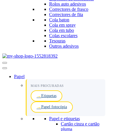
Rolos auto adesivos
Correctores de frasco
Correctores de fita
Cola baton
Cola em spray
Cola em tubo
Colas escolares
Tesouras
Outros adesivos
Menu
de
navegação
Papel
MAIS PROCURADAS
Etiquetas
Papel fotocópia
Papel e etiquetas
Cartão cinza e cartão
pluma