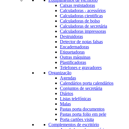
Equipamentos de escritório
Caixas registadoras
Calculadoras - acessórios
Calculadoras cientificas
Calculadoras de bolso
Calculadoras de secretária
Calculadoras impressoras
Destruidoras
Detector de notas falsas
Encadernadoras
Etiquetadoras
Outras máquinas
Plastificadoras
Telefones e gravadores
Organização
Agendas
Calendários porta calendários
Conjuntos de secretária
Diários
Listas telefónicas
Malas
Pastas porta documentos
Pastas porta folio em pele
Porta cartões visita
Complementos de escritório