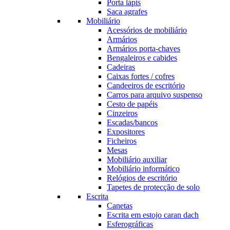
Porta lápis
Saca agrafes
Mobiliário
Acessórios de mobiliário
Armários
Armários porta-chaves
Bengaleiros e cabides
Cadeiras
Caixas fortes / cofres
Candeeiros de escritório
Carros para arquivo suspenso
Cesto de papéis
Cinzeiros
Escadas/bancos
Expositores
Ficheiros
Mesas
Mobiliário auxiliar
Mobiliário informático
Relógios de escritório
Tapetes de protecção de solo
Escrita
Canetas
Escrita em estojo caran dach
Esferográficas