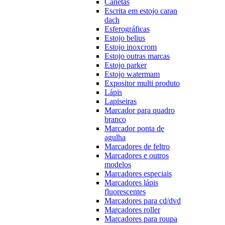
Canetas
Escrita em estojo caran
dach
Esferográficas
Estojo belius
Estojo inoxcrom
Estojo outras marcas
Estojo parker
Estojo watermam
Expositor multi produto
Lápis
Lapiseiras
Marcador para quadro
branco
Marcador ponta de
agulha
Marcadores de feltro
Marcadores e outros
modelos
Marcadores especiais
Marcadores lápis
fluorescentes
Marcadores para cd/dvd
Marcadores roller
Marcadores para roupa