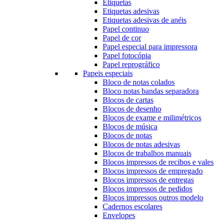
Etiquetas
Etiquetas adesivas
Etiquetas adesivas de anéis
Papel continuo
Papel de cor
Papel especial para impressora
Papel fotocópia
Papel reprográfico
Papeis especiais
Bloco de notas colados
Bloco notas bandas separadora
Blocos de cartas
Blocos de desenho
Blocos de exame e milimétricos
Blocos de música
Blocos de notas
Blocos de notas adesivas
Blocos de trabalhos manuais
Blocos impressos de recibos e vales
Blocos impressos de empregado
Blocos impressos de entregas
Blocos impressos de pedidos
Blocos impressos outros modelo
Cadernos escolares
Envelopes