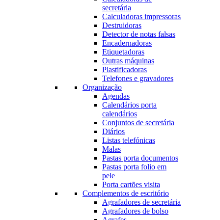
secretária
Calculadoras impressoras
Destruidoras
Detector de notas falsas
Encadernadoras
Etiquetadoras
Outras máquinas
Plastificadoras
Telefones e gravadores
Organização
Agendas
Calendários porta
calendários
Conjuntos de secretária
Diários
Listas telefónicas
Malas
Pastas porta documentos
Pastas porta folio em
pele
Porta cartões visita
Complementos de escritório
Agrafadores de secretária
Agrafadores de bolso
Agrafes