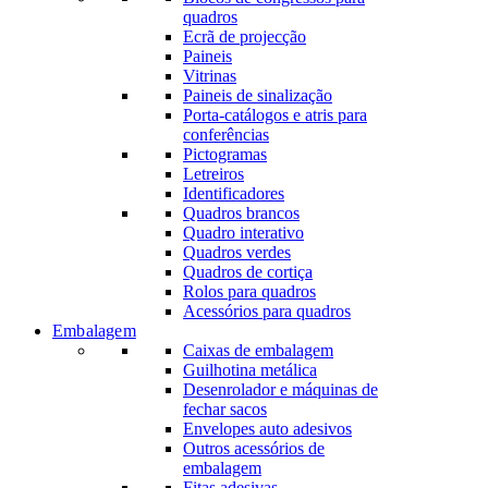
quadros
Ecrã de projecção
Paineis
Vitrinas
Paineis de sinalização
Porta-catálogos e atris para
conferências
Pictogramas
Letreiros
Identificadores
Quadros brancos
Quadro interativo
Quadros verdes
Quadros de cortiça
Rolos para quadros
Acessórios para quadros
Embalagem
Caixas de embalagem
Guilhotina metálica
Desenrolador e máquinas de
fechar sacos
Envelopes auto adesivos
Outros acessórios de
embalagem
Fitas adesivas