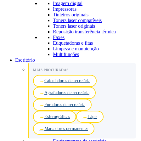
Imagem digital
Impressoras
Tinteiros originais
Toners laser compatíveis
Toners laser originais
Reposição transferência térmica
Faxes
Etiquetadoras e fitas
Limpeza e manutenção
Multifunções
Escritório
MAIS PROCURADAS
Calculadoras de secretária
Agrafadores de secretária
Furadores de secretária
Esferográficas
Lápis
Marcadores permanentes