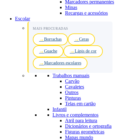
Marcadores permanentes
Minas
Recargas e acessórios
Escolar
MAIS PROCURADAS
Borrachas
Ceras
Guache
Lápis de cor
Marcadores escolares
Trabalhos manuais
Carvão
Cavaletes
Outros
Pinturas
Telas em cartão
Infantil
Livros e complementos
Atril para leitura
Dicionários e ortografia
Figuras geométricas
Mapas mundo