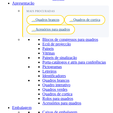
Apresentação
MAIS PROCURADAS
Quadros brancos
Quadros de cortiça
Acessórios para quadros
Blocos de congressos para quadros
Ecrã de projecção
Paineis
Vitrinas
Paineis de sinalização
Porta-catálogos e atris para conferências
Pictogramas
Letreiros
Identificadores
Quadros brancos
Quadro interativo
Quadros verdes
Quadros de cortiça
Rolos para quadros
Acessórios para quadros
Embalagem
Caixas de embalagem