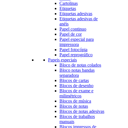
Cartolinas
Etiquetas
Etiquetas adesivas
Etiquetas adesivas de
anéis
Papel continuo
Papel de cor
Papel especial para
impressora
Papel fotocópia
Papel reprográfico
Papeis especiais
Bloco de notas colados
Bloco notas bandas
separadora
Blocos de cartas
Blocos de desenho
Blocos de exame e
milimétricos
Blocos de música
Blocos de notas
Blocos de notas adesivas
Blocos de trabalhos
manuais
Blocos impressos de