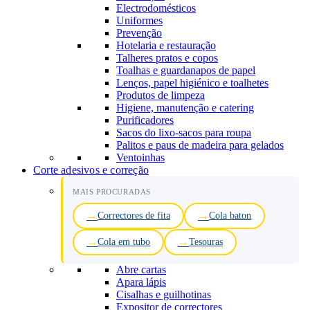
Electrodomésticos
Uniformes
Prevenção
Hotelaria e restauração
Talheres pratos e copos
Toalhas e guardanapos de papel
Lenços, papel higiénico e toalhetes
Produtos de limpeza
Higiene, manutenção e catering
Purificadores
Sacos do lixo-sacos para roupa
Palitos e paus de madeira para gelados
Ventoinhas
Corte adesivos e correção
MAIS PROCURADAS
Correctores de fita
Cola baton
Cola em tubo
Tesouras
Abre cartas
Apara lápis
Cisalhas e guilhotinas
Expositor de correctores