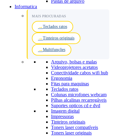
Pastas de arquivo
Informatica
MAIS PROCURADAS
Teclados ratos
Tinteiros originais
Multifunções
Arquivo, bolsas e malas
Videoprojetores acetatos
Conectividade cabos wifi hub
Ergonomia
Fitas para maquinas
Teclados ratos
Colunas microfones webcam
Pilhas alcalinas recarregáveis
Suportes opticos cd e dvd
Imagem digital
Impressoras
Tinteiros originais
Toners laser compatíveis
Toners laser originais