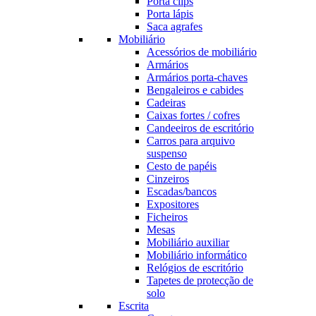
Porta clips
Porta lápis
Saca agrafes
Mobiliário
Acessórios de mobiliário
Armários
Armários porta-chaves
Bengaleiros e cabides
Cadeiras
Caixas fortes / cofres
Candeeiros de escritório
Carros para arquivo
suspenso
Cesto de papéis
Cinzeiros
Escadas/bancos
Expositores
Ficheiros
Mesas
Mobiliário auxiliar
Mobiliário informático
Relógios de escritório
Tapetes de protecção de
solo
Escrita