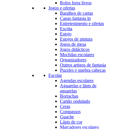
Rolos forra livros
Jogos e ofertas
Baralhos de cartas
Capas fantasia lp
Entretenimento e ofertas
Escrita
Estojo
Estojos de pintura
Jogos de mesa
Jogos didácticos
Mochilas escolares
Organizadores
Outros artigos de fantasia
Puzzles e quebra cabeças
Escolar
Agendas escolares
Aguarelas e lápis de
aguarelas
Borrachas
Cartão ondulado
Ceras
Compassos
Guache
Lápis de cor
Marcadores escolares