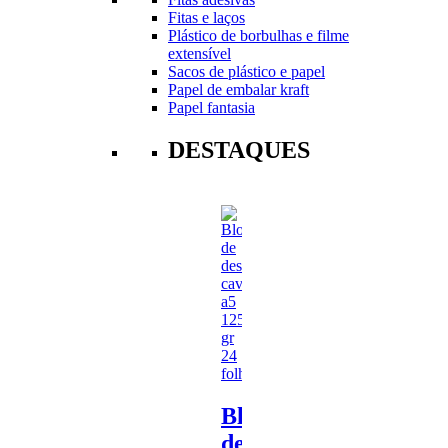
Fitas e laços
Plástico de borbulhas e filme
extensível
Sacos de plástico e papel
Papel de embalar kraft
Papel fantasia
DESTAQUES
Bloco
de