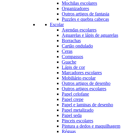
Mochilas escolares
Organizadores
Outros artigos de fantasia
Puzzles e quebra cabeças
Escolar
Agendas escolares
Aguarelas e lápis de aguarelas
Borrachas
Cartão ondulado
Ceras
Compassos
Guache
Lápis de cor
Marcadores escolares
Mobiliário escolar
Outros artigos de desenho
Outros artigos escolares
Papel celofane
Papel crepe
Papel e laminas de desenho
Papel metalizado
Papel seda
Pinceis escolares
Pintura a dedos e maquilhagem
Réguas