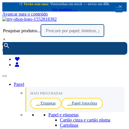
💨
Verão sem suar.
Ventoinhas em stock — envio em 48h.
×
Ver modelos →
Avançar para o conteúdo
Pesquisar produtos...
×
encomendar por telefone :
216 003 523
(chamada rede fixa nacional)
Papel
MAIS PROCURADAS
Etiquetas
Papel fotocópia
Papel e etiquetas
Cartão cinza e cartão pluma
Cartolinas