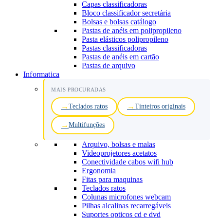
Capas classificadoras
Bloco classificador secretária
Bolsas e bolsas catálogo
Pastas de anéis em polipropileno
Pasta elásticos polipropileno
Pastas classificadoras
Pastas de anéis em cartão
Pastas de arquivo
Informatica
MAIS PROCURADAS
Teclados ratos
Tinteiros originais
Multifunções
Arquivo, bolsas e malas
Videoprojetores acetatos
Conectividade cabos wifi hub
Ergonomia
Fitas para maquinas
Teclados ratos
Colunas microfones webcam
Pilhas alcalinas recarregáveis
Suportes opticos cd e dvd