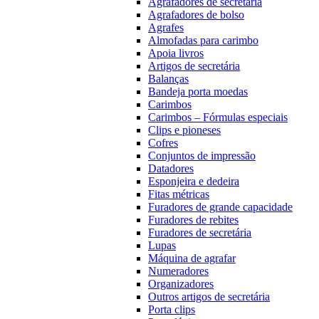
Agrafadores de secretária
Agrafadores de bolso
Agrafes
Almofadas para carimbo
Apoia livros
Artigos de secretária
Balanças
Bandeja porta moedas
Carimbos
Carimbos – Fórmulas especiais
Clips e pioneses
Cofres
Conjuntos de impressão
Datadores
Esponjeira e dedeira
Fitas métricas
Furadores de grande capacidade
Furadores de rebites
Furadores de secretária
Lupas
Máquina de agrafar
Numeradores
Organizadores
Outros artigos de secretária
Porta clips