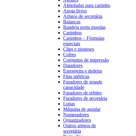
Almofadas para carimbo
Apoia livros
Artigos de secretária
Balanças
Bandeja porta moedas
Carimbos
Carimbos – Fórmulas
especiais
Clips e pioneses
Cofres
Conjuntos de impressão
Datadores
Esponjeira e dedeira
Fitas métricas
Furadores de grande
capacidade
Furadores de rebites
Furadores de secretária
Lupas
Máquina de agrafar
Numeradores
Organizadores
Outros artigos de
secretária