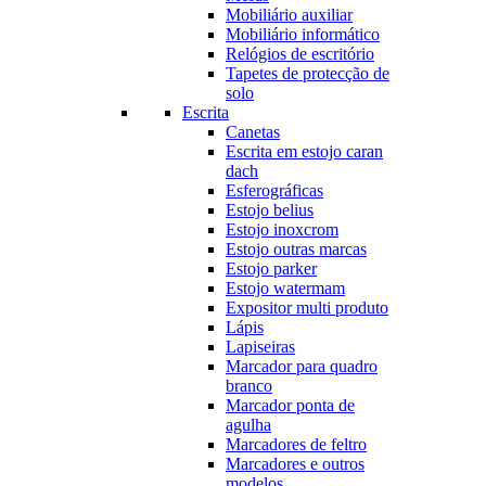
Mobiliário auxiliar
Mobiliário informático
Relógios de escritório
Tapetes de protecção de
solo
Escrita
Canetas
Escrita em estojo caran
dach
Esferográficas
Estojo belius
Estojo inoxcrom
Estojo outras marcas
Estojo parker
Estojo watermam
Expositor multi produto
Lápis
Lapiseiras
Marcador para quadro
branco
Marcador ponta de
agulha
Marcadores de feltro
Marcadores e outros
modelos