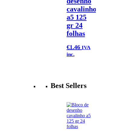
desenho
cavalinho
a5 125
gr 24
folhas
€
1.46
IVA
inc.
Best Sellers