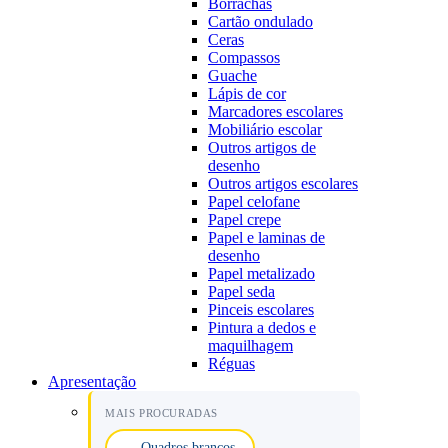
Borrachas
Cartão ondulado
Ceras
Compassos
Guache
Lápis de cor
Marcadores escolares
Mobiliário escolar
Outros artigos de
desenho
Outros artigos escolares
Papel celofane
Papel crepe
Papel e laminas de
desenho
Papel metalizado
Papel seda
Pinceis escolares
Pintura a dedos e
maquilhagem
Réguas
Apresentação
MAIS PROCURADAS
Quadros brancos