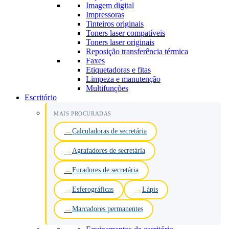
Imagem digital
Impressoras
Tinteiros originais
Toners laser compatíveis
Toners laser originais
Reposição transferência térmica
Faxes
Etiquetadoras e fitas
Limpeza e manutenção
Multifunções
Escritório
MAIS PROCURADAS
Calculadoras de secretária
Agrafadores de secretária
Furadores de secretária
Esferográficas
Lápis
Marcadores permanentes