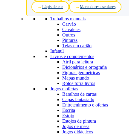
Lápis de cor
Marcadores escolares
Trabalhos manuais
Carvão
Cavaletes
Outros
Pinturas
Telas em cartão
Infantil
Livros e complementos
Atril para leitura
Dicionários e ortografia
Figuras geométricas
Mapas mundo
Rolos forra livros
Jogos e ofertas
Baralhos de cartas
Capas fantasia lp
Entretenimento e ofertas
Escrita
Estojo
Estojos de pintura
Jogos de mesa
Jogos didácticos