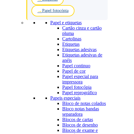
Papel fotocópia
Papel e etiquetas
Cartão cinza e cartão
pluma
Cartolinas
Etiquetas
Etiquetas adesivas
Etiquetas adesivas de
anéis
Papel continuo
Papel de cor
Papel especial para
impressora
Papel fotocópia
Papel reprográfico
Papeis especiais
Bloco de notas colados
Bloco notas bandas
separadora
Blocos de cartas
Blocos de desenho
Blocos de exame e