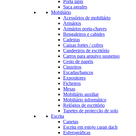
Porta lápis
Saca agrafes
Mobiliário
Acessórios de mobiliário
Armários
Armários porta-chaves
Bengaleiros e cabides
Cadeiras
Caixas fortes / cofres
Candeeiros de escritório
Carros para arquivo suspenso
Cesto de papéis
Cinzeiros
Escadas/bancos
Expositores
Ficheiros
Mesas
Mobiliário auxiliar
Mobiliário informático
Relógios de escritório
Tapetes de protecção de solo
Escrita
Canetas
Escrita em estojo caran dach
Esferográficas