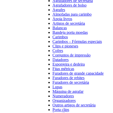
Agrafadores de secretária
Agrafadores de bolso
Agrafes
Almofadas para carimbo
Apoia livros
Artigos de secretária
Balanças
Bandeja porta moedas
Carimbos
Carimbos – Fórmulas especiais
Clips e pioneses
Cofres
Conjuntos de impressão
Datadores
Esponjeira e dedeira
Fitas métricas
Furadores de grande capacidade
Furadores de rebites
Furadores de secretária
Lupas
Máquina de agrafar
Numeradores
Organizadores
Outros artigos de secretária
Porta clips