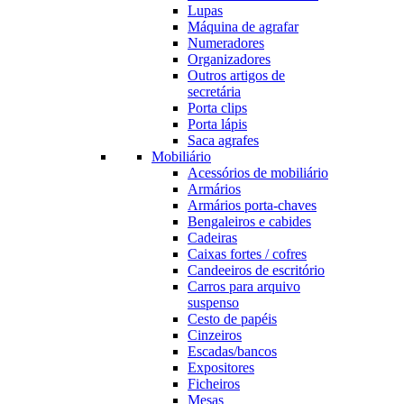
Lupas
Máquina de agrafar
Numeradores
Organizadores
Outros artigos de
secretária
Porta clips
Porta lápis
Saca agrafes
Mobiliário
Acessórios de mobiliário
Armários
Armários porta-chaves
Bengaleiros e cabides
Cadeiras
Caixas fortes / cofres
Candeeiros de escritório
Carros para arquivo
suspenso
Cesto de papéis
Cinzeiros
Escadas/bancos
Expositores
Ficheiros
Mesas