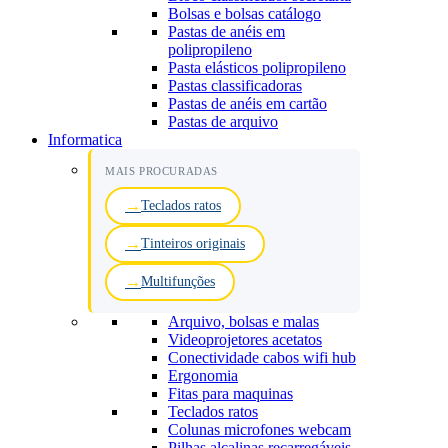
Bolsas e bolsas catálogo
Pastas de anéis em
polipropileno
Pasta elásticos polipropileno
Pastas classificadoras
Pastas de anéis em cartão
Pastas de arquivo
Informatica
MAIS PROCURADAS
Teclados ratos
Tinteiros originais
Multifunções
Arquivo, bolsas e malas
Videoprojetores acetatos
Conectividade cabos wifi hub
Ergonomia
Fitas para maquinas
Teclados ratos
Colunas microfones webcam
Pilhas alcalinas recarregáveis