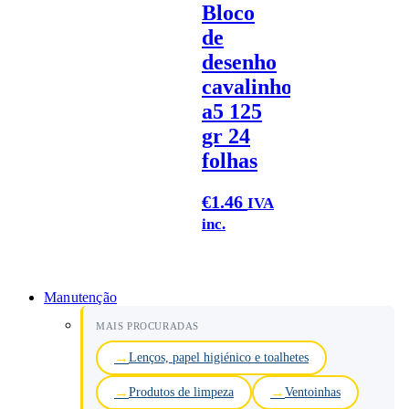
Bloco
de
desenho
cavalinho
a5 125
gr 24
folhas
€
1.46
IVA
inc.
Manutenção
MAIS PROCURADAS
Lenços, papel higiénico e toalhetes
Produtos de limpeza
Ventoinhas