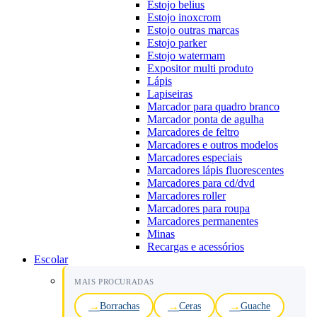
Estojo belius
Estojo inoxcrom
Estojo outras marcas
Estojo parker
Estojo watermam
Expositor multi produto
Lápis
Lapiseiras
Marcador para quadro branco
Marcador ponta de agulha
Marcadores de feltro
Marcadores e outros modelos
Marcadores especiais
Marcadores lápis fluorescentes
Marcadores para cd/dvd
Marcadores roller
Marcadores para roupa
Marcadores permanentes
Minas
Recargas e acessórios
Escolar
MAIS PROCURADAS
Borrachas
Ceras
Guache