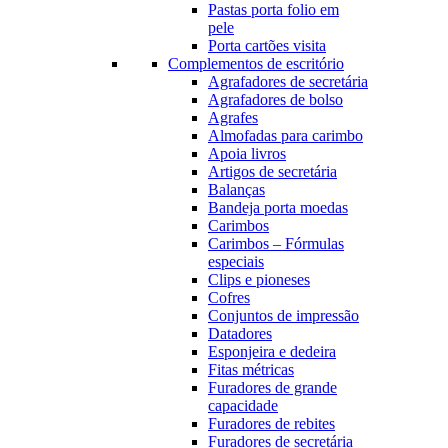
Pastas porta folio em
pele
Porta cartões visita
Complementos de escritório
Agrafadores de secretária
Agrafadores de bolso
Agrafes
Almofadas para carimbo
Apoia livros
Artigos de secretária
Balanças
Bandeja porta moedas
Carimbos
Carimbos – Fórmulas
especiais
Clips e pioneses
Cofres
Conjuntos de impressão
Datadores
Esponjeira e dedeira
Fitas métricas
Furadores de grande
capacidade
Furadores de rebites
Furadores de secretária