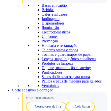
Bases em cartão
Bebidas
Cafés e infusões
Jardinagem
Dispensadores
Iluminação
Electrodomésticos
Uniformes
Prevenção
Hotelaria e restauração
Talheres pratos e copos
Toalhas e guardanapos de papel
Lenços, papel higiénico e toalhetes
Produtos de limpeza
Higiene, manutenção e catering
Purificadores
Sacos do lixo-sacos para roupa
Palitos e paus de madeira para gelados
Ventoinhas
Corte adesivos e correção
MAIS PROCURADAS
Correctores de fita
Cola baton