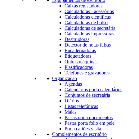
Equipamentos de escritório
Caixas registadoras
Calculadoras - acessórios
Calculadoras cientificas
Calculadoras de bolso
Calculadoras de secretária
Calculadoras impressoras
Destruidoras
Detector de notas falsas
Encadernadoras
Etiquetadoras
Outras máquinas
Plastificadoras
Telefones e gravadores
Organização
Agendas
Calendários porta calendários
Conjuntos de secretária
Diários
Listas telefónicas
Malas
Pastas porta documentos
Pastas porta folio em pele
Porta cartões visita
Complementos de escritório