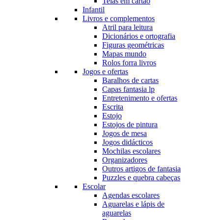
Telas em cartão
Infantil
Livros e complementos
Atril para leitura
Dicionários e ortografia
Figuras geométricas
Mapas mundo
Rolos forra livros
Jogos e ofertas
Baralhos de cartas
Capas fantasia lp
Entretenimento e ofertas
Escrita
Estojo
Estojos de pintura
Jogos de mesa
Jogos didácticos
Mochilas escolares
Organizadores
Outros artigos de fantasia
Puzzles e quebra cabeças
Escolar
Agendas escolares
Aguarelas e lápis de
aguarelas