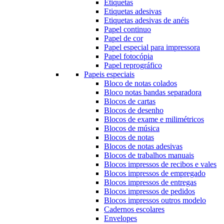
Etiquetas
Etiquetas adesivas
Etiquetas adesivas de anéis
Papel continuo
Papel de cor
Papel especial para impressora
Papel fotocópia
Papel reprográfico
Papeis especiais
Bloco de notas colados
Bloco notas bandas separadora
Blocos de cartas
Blocos de desenho
Blocos de exame e milimétricos
Blocos de música
Blocos de notas
Blocos de notas adesivas
Blocos de trabalhos manuais
Blocos impressos de recibos e vales
Blocos impressos de empregado
Blocos impressos de entregas
Blocos impressos de pedidos
Blocos impressos outros modelo
Cadernos escolares
Envelopes