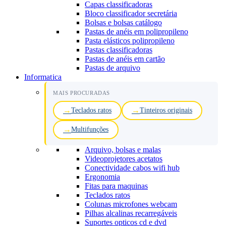
Capas classificadoras
Bloco classificador secretária
Bolsas e bolsas catálogo
Pastas de anéis em polipropileno
Pasta elásticos polipropileno
Pastas classificadoras
Pastas de anéis em cartão
Pastas de arquivo
Informatica
MAIS PROCURADAS
Teclados ratos
Tinteiros originais
Multifunções
Arquivo, bolsas e malas
Videoprojetores acetatos
Conectividade cabos wifi hub
Ergonomia
Fitas para maquinas
Teclados ratos
Colunas microfones webcam
Pilhas alcalinas recarregáveis
Suportes opticos cd e dvd