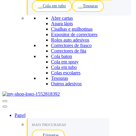
Cola em tubo
Tesouras
Abre cartas
Apara lápis
Cisalhas e guilhotinas
Expositor de correctores
Rolos auto adesivos
Correctores de frasco
Correctores de fita
Cola baton
Cola em spray
Cola em tubo
Colas escolares
Tesouras
Outros adesivos
Menu
de
navegação
Papel
MAIS PROCURADAS
Etiquetas