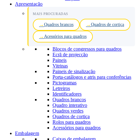
Apresentação
MAIS PROCURADAS
Quadros brancos
Quadros de cortiça
Acessórios para quadros
Blocos de congressos para quadros
Ecrã de projecção
Paineis
Vitrinas
Paineis de sinalização
Porta-catálogos e atris para conferências
Pictogramas
Letreiros
Identificadores
Quadros brancos
Quadro interativo
Quadros verdes
Quadros de cortiça
Rolos para quadros
Acessórios para quadros
Embalagem
Caixas de embalagem