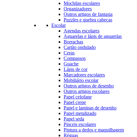
Mochilas escolares
Organizadores
Outros artigos de fantasia
Puzzles e quebra cabeças
Escolar
Agendas escolares
Aguarelas e lápis de aguarelas
Borrachas
Cartão ondulado
Ceras
Compassos
Guache
Lápis de cor
Marcadores escolares
Mobiliário escolar
Outros artigos de desenho
Outros artigos escolares
Papel celofane
Papel crepe
Papel e laminas de desenho
Papel metalizado
Papel seda
Pinceis escolares
Pintura a dedos e maquilhagem
Réguas