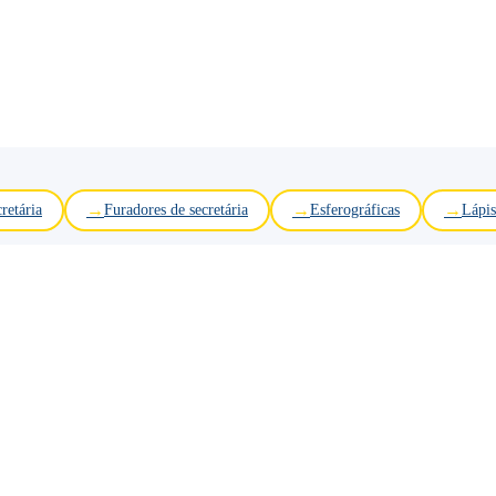
retária
Furadores de secretária
Esferográficas
Lápis