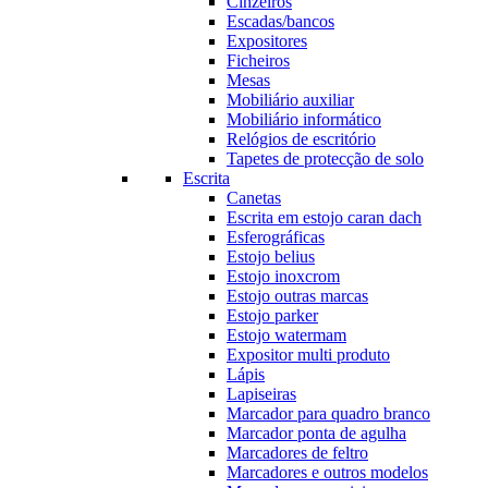
Cinzeiros
Escadas/bancos
Expositores
Ficheiros
Mesas
Mobiliário auxiliar
Mobiliário informático
Relógios de escritório
Tapetes de protecção de solo
Escrita
Canetas
Escrita em estojo caran dach
Esferográficas
Estojo belius
Estojo inoxcrom
Estojo outras marcas
Estojo parker
Estojo watermam
Expositor multi produto
Lápis
Lapiseiras
Marcador para quadro branco
Marcador ponta de agulha
Marcadores de feltro
Marcadores e outros modelos