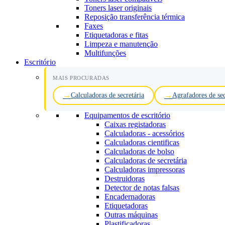
Toners laser originais
Reposição transferência térmica
Faxes
Etiquetadoras e fitas
Limpeza e manutenção
Multifunções
Escritório
MAIS PROCURADAS
Calculadoras de secretária
Agrafadores de sec
Equipamentos de escritório
Caixas registadoras
Calculadoras - acessórios
Calculadoras cientificas
Calculadoras de bolso
Calculadoras de secretária
Calculadoras impressoras
Destruidoras
Detector de notas falsas
Encadernadoras
Etiquetadoras
Outras máquinas
Plastificadoras