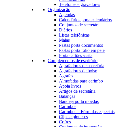
Telefones e gravadores
Organização
Agendas
Calendários porta calendários
Conjuntos de secretária
Diários
Listas telefónicas
Malas
Pastas porta documentos
Pastas porta folio em pele
Porta cartões visita
Complementos de escritório
Agrafadores de secretária
Agrafadores de bolso
Agrafes
Almofadas para carimbo
Apoia livros
Artigos de secretária
Balanças
Bandeja porta moedas
Carimbos
Carimbos – Fórmulas especiais
Clips e pioneses
Cofres
Conjuntos de impressão