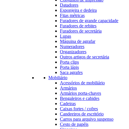
Datadores
Esponjeira e dedeira
Fitas métricas
Furadores de grande capacidade
Furadores de rebites
Furadores de secretária
Lupas
Máquina de agrafar
Numeradores
Organizadores
Outros artigos de secretária
Porta clips
Porta lápis
Saca agrafes
Mobiliário
Acessórios de mobiliário
Armários
Armários porta-chaves
Bengaleiros e cabides
Cadeiras
Caixas fortes / cofres
Candeeiros de escritório
Carros para arquivo suspenso
Cesto de papéis