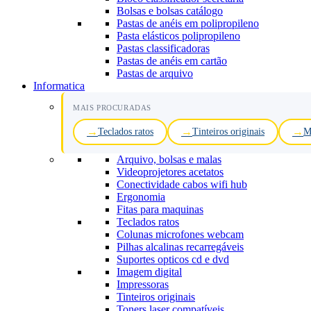
Bolsas e bolsas catálogo
Pastas de anéis em polipropileno
Pasta elásticos polipropileno
Pastas classificadoras
Pastas de anéis em cartão
Pastas de arquivo
Informatica
MAIS PROCURADAS
Teclados ratos
Tinteiros originais
M
Arquivo, bolsas e malas
Videoprojetores acetatos
Conectividade cabos wifi hub
Ergonomia
Fitas para maquinas
Teclados ratos
Colunas microfones webcam
Pilhas alcalinas recarregáveis
Suportes opticos cd e dvd
Imagem digital
Impressoras
Tinteiros originais
Toners laser compatíveis