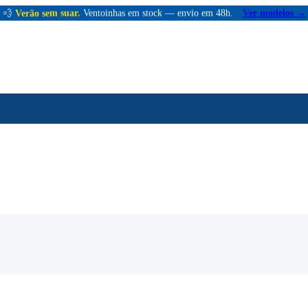
💨
Verão sem suar.
Ventoinhas em stock — envio em 48h.
Ver modelos →