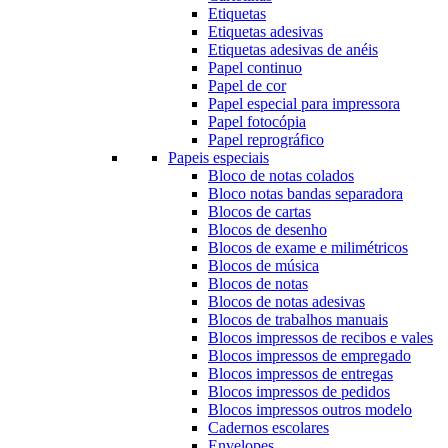
Etiquetas
Etiquetas adesivas
Etiquetas adesivas de anéis
Papel continuo
Papel de cor
Papel especial para impressora
Papel fotocópia
Papel reprográfico
Papeis especiais
Bloco de notas colados
Bloco notas bandas separadora
Blocos de cartas
Blocos de desenho
Blocos de exame e milimétricos
Blocos de música
Blocos de notas
Blocos de notas adesivas
Blocos de trabalhos manuais
Blocos impressos de recibos e vales
Blocos impressos de empregado
Blocos impressos de entregas
Blocos impressos de pedidos
Blocos impressos outros modelo
Cadernos escolares
Envelopes