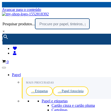
Avançar para o conteúdo
Pesquisar produtos...
×
encomendar por telefone :
216 003 523
(chamada rede fixa nacional)
Carrinho
0
Papel
MAIS PROCURADAS
Etiquetas
Papel fotocópia
Papel e etiquetas
Cartão cinza e cartão pluma
Cartolinas