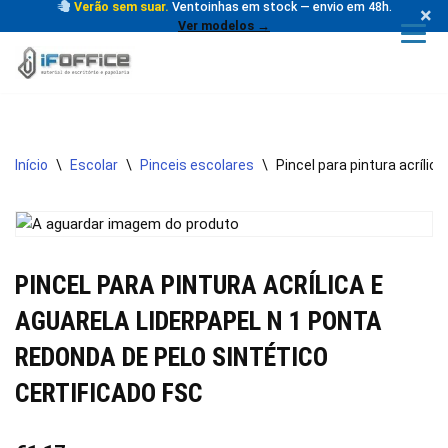
Verão sem suar.
Ventoinhas em stock — envio em 48h.
×
Ver modelos →
Avançar
para
o
conteúdo
Início
\
Escolar
\
Pinceis escolares
\
Pincel para pintura acrílic
PINCEL PARA PINTURA ACRÍLICA E
AGUARELA LIDERPAPEL N 1 PONTA
REDONDA DE PELO SINTÉTICO
CERTIFICADO FSC