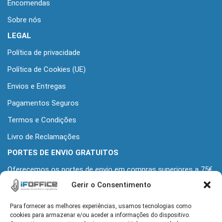
Encomendas
Sobre nós
LEGAL
Política de privacidade
Política de Cookies (UE)
Envios e Entregas
Pagamentos Seguros
Termos e Condições
Livro de Reclamações
PORTES DE ENVIO GRATUITOS
Oferecemos os portes de envio em compras superiores a 75€
+iva
Gerir o Consentimento
Para fornecer as melhores experiências, usamos tecnologias como
MORADA
cookies para armazenar e/ou aceder a informações do dispositivo.
Alameda Grupo Desportivo Alcochetense 139