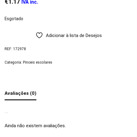
€
1.17
IVA inc.
Esgotado
Adicionar à lista de Desejos
REF:
172978
Categoria:
Pinceis escolares
Avaliações (0)
AVALIAÇÕES
Ainda não existem avaliações.