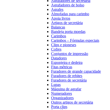
Agrafadores de secretária
Agrafadores de bolso
Agrafes
Almofadas para carimbo
Apoia livros
Artigos de secretária
Balanças
Bandeja porta moedas
Carimbos
Carimbos – Fórmulas especiais
Clips e pioneses
Cofres
Conjuntos de impressão
Datadores
Esponjeira e dedeira
Fitas métricas
Furadores de grande capacidade
Furadores de rebites
Furadores de secretária
Lupas
Máquina de agrafar
Numeradores
Organizadores
Outros artigos de secretária
Porta clips