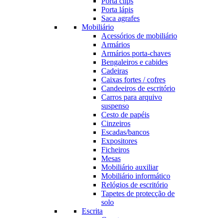
Porta clips
Porta lápis
Saca agrafes
Mobiliário
Acessórios de mobiliário
Armários
Armários porta-chaves
Bengaleiros e cabides
Cadeiras
Caixas fortes / cofres
Candeeiros de escritório
Carros para arquivo
suspenso
Cesto de papéis
Cinzeiros
Escadas/bancos
Expositores
Ficheiros
Mesas
Mobiliário auxiliar
Mobiliário informático
Relógios de escritório
Tapetes de protecção de
solo
Escrita