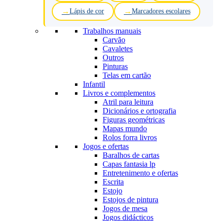
Lápis de cor
Marcadores escolares
Trabalhos manuais
Carvão
Cavaletes
Outros
Pinturas
Telas em cartão
Infantil
Livros e complementos
Atril para leitura
Dicionários e ortografia
Figuras geométricas
Mapas mundo
Rolos forra livros
Jogos e ofertas
Baralhos de cartas
Capas fantasia lp
Entretenimento e ofertas
Escrita
Estojo
Estojos de pintura
Jogos de mesa
Jogos didácticos