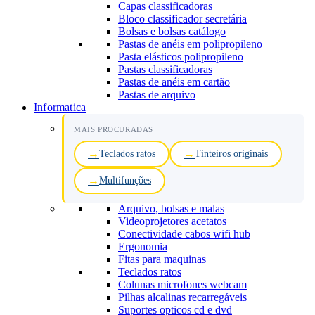
Capas classificadoras
Bloco classificador secretária
Bolsas e bolsas catálogo
Pastas de anéis em polipropileno
Pasta elásticos polipropileno
Pastas classificadoras
Pastas de anéis em cartão
Pastas de arquivo
Informatica
MAIS PROCURADAS
Teclados ratos
Tinteiros originais
Multifunções
Arquivo, bolsas e malas
Videoprojetores acetatos
Conectividade cabos wifi hub
Ergonomia
Fitas para maquinas
Teclados ratos
Colunas microfones webcam
Pilhas alcalinas recarregáveis
Suportes opticos cd e dvd