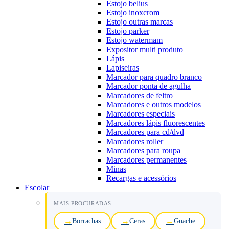
Estojo belius
Estojo inoxcrom
Estojo outras marcas
Estojo parker
Estojo watermam
Expositor multi produto
Lápis
Lapiseiras
Marcador para quadro branco
Marcador ponta de agulha
Marcadores de feltro
Marcadores e outros modelos
Marcadores especiais
Marcadores lápis fluorescentes
Marcadores para cd/dvd
Marcadores roller
Marcadores para roupa
Marcadores permanentes
Minas
Recargas e acessórios
Escolar
MAIS PROCURADAS
Borrachas
Ceras
Guache