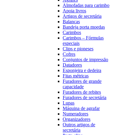
Almofadas para carimbo
Apoia livros
Artigos de secretária
Balanças
Bandeja porta moedas
Carimbos
Carimbos – Fórmulas
especiais
Clips e pioneses
Cofres
Conjuntos de impressão
Datadores
Esponjeira e dedeira
Fitas métricas
Furadores de grande
capacidade
Furadores de rebites
Furadores de secretária
Lupas
Máquina de agrafar
Numeradores
Organizadores
Outros artigos de
secretária