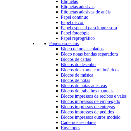
Etiquetas
Etiquetas adesivas
Etiquetas adesivas de anéis
Papel continuo
Papel de cor
Papel especial para impressora
Papel fotocópia
Papel reprográfico
Papeis especiais
Bloco de notas colados
Bloco notas bandas separadora
Blocos de cartas
Blocos de desenho
Blocos de exame e milimétricos
Blocos de música
Blocos de notas
Blocos de notas adesivas
Blocos de trabalhos manuais
Blocos impressos de recibos e vales
Blocos impressos de empregado
Blocos impressos de entregas
Blocos impressos de pedidos
Blocos impressos outros modelo
Cadernos escolares
Envelopes