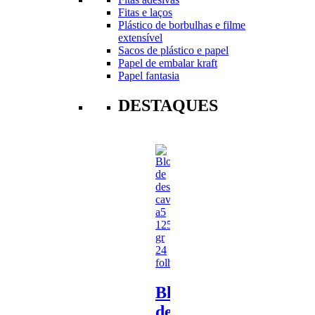
Fitas e laços
Plástico de borbulhas e filme
extensível
Sacos de plástico e papel
Papel de embalar kraft
Papel fantasia
DESTAQUES
Bloco
de