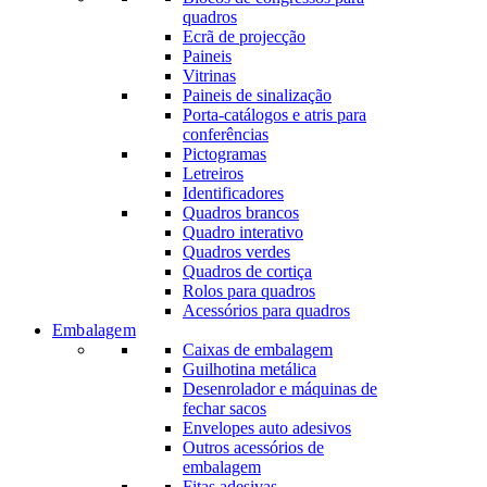
quadros
Ecrã de projecção
Paineis
Vitrinas
Paineis de sinalização
Porta-catálogos e atris para
conferências
Pictogramas
Letreiros
Identificadores
Quadros brancos
Quadro interativo
Quadros verdes
Quadros de cortiça
Rolos para quadros
Acessórios para quadros
Embalagem
Caixas de embalagem
Guilhotina metálica
Desenrolador e máquinas de
fechar sacos
Envelopes auto adesivos
Outros acessórios de
embalagem
Fitas adesivas