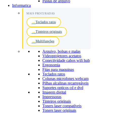
Pastas de arquivo
Informatica
MAIS PROCURADAS
Teclados ratos
Tinteiros originais
Multifunções
Arquivo, bolsas e malas
Videoprojetores acetatos
Conectividade cabos wifi hub
Ergonomia
Fitas para maquinas
Teclados ratos
Colunas microfones webcam
Pilhas alcalinas recarregáveis
Suportes opticos cd e dvd
Imagem digital
Impressoras
Tinteiros originais
Toners laser compatíveis
Toners laser originais