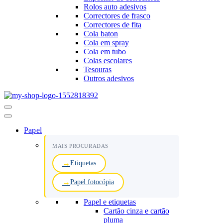
Rolos auto adesivos
Correctores de frasco
Correctores de fita
Cola baton
Cola em spray
Cola em tubo
Colas escolares
Tesouras
Outros adesivos
Menu
de
navegação
Papel
MAIS PROCURADAS
Etiquetas
Papel fotocópia
Papel e etiquetas
Cartão cinza e cartão
pluma