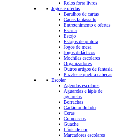
Rolos forra livros
Jogos e ofertas
Baralhos de cartas
Capas fantasia lp
Entretenimento e ofertas
Escrita
Estojo
Estojos de pintura
Jogos de mesa
Jogos didácticos
Mochilas escolares
Organizadores
Outros artigos de fantasia
Puzzles e quebra cabeças
Escolar
Agendas escolares
Aguarelas e lápis de
aguarelas
Borrachas
Cartão ondulado
Ceras
Compassos
Guache
Lápis de cor
Marcadores escolares