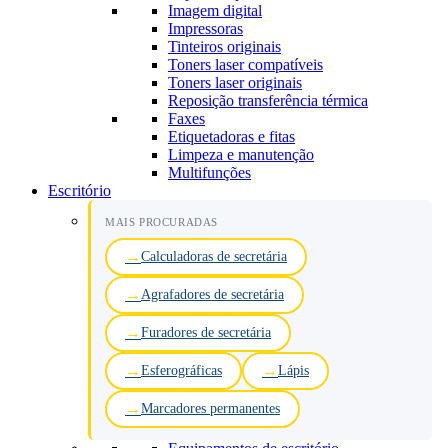
Imagem digital
Impressoras
Tinteiros originais
Toners laser compatíveis
Toners laser originais
Reposição transferência térmica
Faxes
Etiquetadoras e fitas
Limpeza e manutenção
Multifunções
Escritório
MAIS PROCURADAS
Calculadoras de secretária
Agrafadores de secretária
Furadores de secretária
Esferográficas
Lápis
Marcadores permanentes