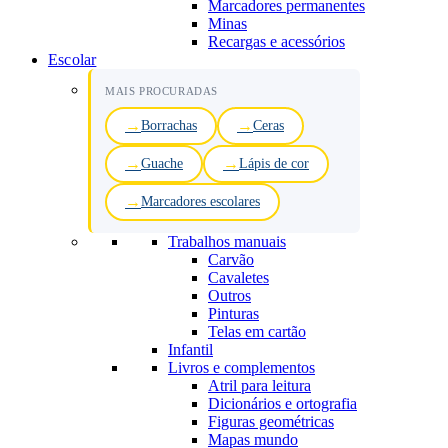
Marcadores permanentes
Minas
Recargas e acessórios
Escolar
MAIS PROCURADAS
Borrachas
Ceras
Guache
Lápis de cor
Marcadores escolares
Trabalhos manuais
Carvão
Cavaletes
Outros
Pinturas
Telas em cartão
Infantil
Livros e complementos
Atril para leitura
Dicionários e ortografia
Figuras geométricas
Mapas mundo