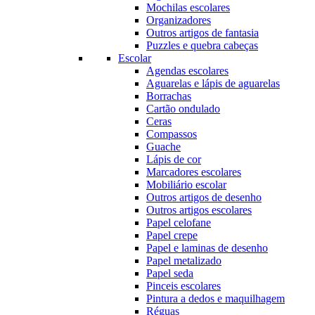
Mochilas escolares
Organizadores
Outros artigos de fantasia
Puzzles e quebra cabeças
Escolar
Agendas escolares
Aguarelas e lápis de aguarelas
Borrachas
Cartão ondulado
Ceras
Compassos
Guache
Lápis de cor
Marcadores escolares
Mobiliário escolar
Outros artigos de desenho
Outros artigos escolares
Papel celofane
Papel crepe
Papel e laminas de desenho
Papel metalizado
Papel seda
Pinceis escolares
Pintura a dedos e maquilhagem
Réguas