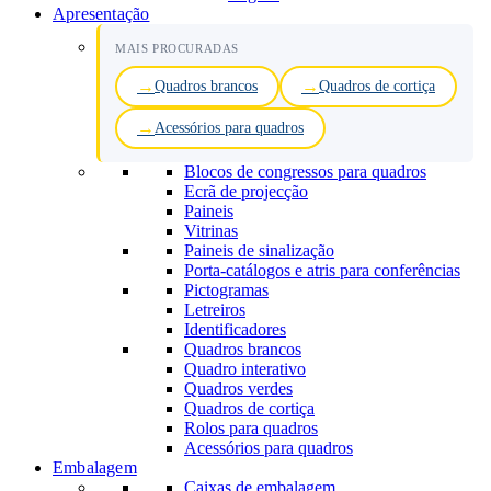
Apresentação
MAIS PROCURADAS
Quadros brancos
Quadros de cortiça
Acessórios para quadros
Blocos de congressos para quadros
Ecrã de projecção
Paineis
Vitrinas
Paineis de sinalização
Porta-catálogos e atris para conferências
Pictogramas
Letreiros
Identificadores
Quadros brancos
Quadro interativo
Quadros verdes
Quadros de cortiça
Rolos para quadros
Acessórios para quadros
Embalagem
Caixas de embalagem