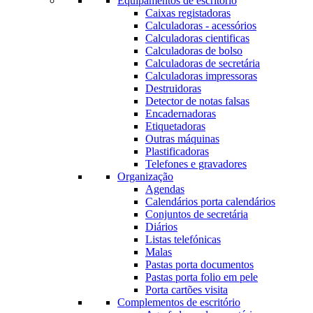
Equipamentos de escritório
Caixas registadoras
Calculadoras - acessórios
Calculadoras cientificas
Calculadoras de bolso
Calculadoras de secretária
Calculadoras impressoras
Destruidoras
Detector de notas falsas
Encadernadoras
Etiquetadoras
Outras máquinas
Plastificadoras
Telefones e gravadores
Organização
Agendas
Calendários porta calendários
Conjuntos de secretária
Diários
Listas telefónicas
Malas
Pastas porta documentos
Pastas porta folio em pele
Porta cartões visita
Complementos de escritório