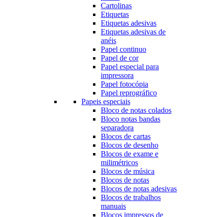
Cartolinas
Etiquetas
Etiquetas adesivas
Etiquetas adesivas de
anéis
Papel continuo
Papel de cor
Papel especial para
impressora
Papel fotocópia
Papel reprográfico
Papeis especiais
Bloco de notas colados
Bloco notas bandas
separadora
Blocos de cartas
Blocos de desenho
Blocos de exame e
milimétricos
Blocos de música
Blocos de notas
Blocos de notas adesivas
Blocos de trabalhos
manuais
Blocos impressos de