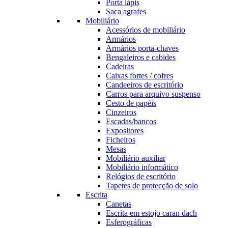
Porta lápis
Saca agrafes
Mobiliário
Acessórios de mobiliário
Armários
Armários porta-chaves
Bengaleiros e cabides
Cadeiras
Caixas fortes / cofres
Candeeiros de escritório
Carros para arquivo suspenso
Cesto de papéis
Cinzeiros
Escadas/bancos
Expositores
Ficheiros
Mesas
Mobiliário auxiliar
Mobiliário informático
Relógios de escritório
Tapetes de protecção de solo
Escrita
Canetas
Escrita em estojo caran dach
Esferográficas