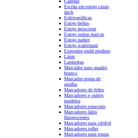
Canetas
Escrita em estojo caran
dach
Esferográficas
Estojo belius
Estojo inoxcrom
Estojo outras marcas
Estojo parker
Estojo watermam
Expositor multi produto
Lápis
Lapiseiras
Marcador para quadro
branco
Marcador ponta de
agulha
Marcadores de feltro
Marcadores e outros
modelos
Marcadores especiais
Marcadores lápis
fluorescentes
Marcadores para cd/dvd
Marcadores roller
Marcadores para roupa