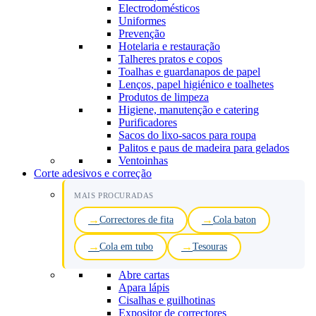
Electrodomésticos
Uniformes
Prevenção
Hotelaria e restauração
Talheres pratos e copos
Toalhas e guardanapos de papel
Lenços, papel higiénico e toalhetes
Produtos de limpeza
Higiene, manutenção e catering
Purificadores
Sacos do lixo-sacos para roupa
Palitos e paus de madeira para gelados
Ventoinhas
Corte adesivos e correção
MAIS PROCURADAS
Correctores de fita
Cola baton
Cola em tubo
Tesouras
Abre cartas
Apara lápis
Cisalhas e guilhotinas
Expositor de correctores