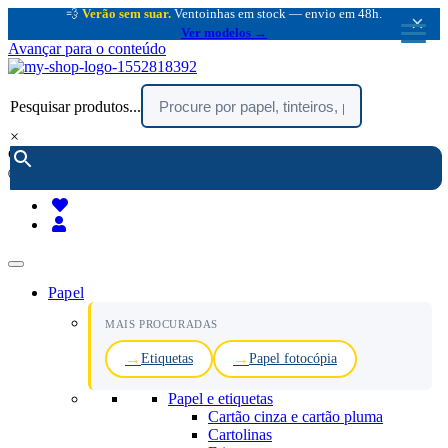
💨
Verão sem suar.
Ventoinhas em stock — envio em 48h.
×
Ver modelos →
Avançar para o conteúdo
Pesquisar produtos...
×
encomendar por telefone :
216 003 523
(chamada rede fixa nacional)
Papel
MAIS PROCURADAS
Etiquetas
Papel fotocópia
Papel e etiquetas
Cartão cinza e cartão pluma
Cartolinas