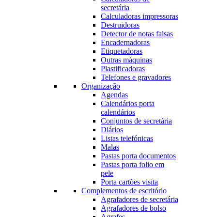
secretária
Calculadoras impressoras
Destruidoras
Detector de notas falsas
Encadernadoras
Etiquetadoras
Outras máquinas
Plastificadoras
Telefones e gravadores
Organização
Agendas
Calendários porta
calendários
Conjuntos de secretária
Diários
Listas telefónicas
Malas
Pastas porta documentos
Pastas porta folio em
pele
Porta cartões visita
Complementos de escritório
Agrafadores de secretária
Agrafadores de bolso
Agrafes