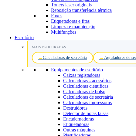
Toners laser originais
Reposição transferência térmica
Faxes
Etiquetadoras e fitas
Limpeza e manutenção
Multifunções
Escritório
MAIS PROCURADAS
Calculadoras de secretária
Agrafadores de sec
Equipamentos de escritório
Caixas registadoras
Calculadoras - acessórios
Calculadoras cientificas
Calculadoras de bolso
Calculadoras de secretária
Calculadoras impressoras
Destruidoras
Detector de notas falsas
Encadernadoras
Etiquetadoras
Outras máquinas
Plastificadoras