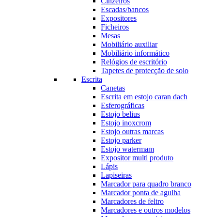
Cinzeiros
Escadas/bancos
Expositores
Ficheiros
Mesas
Mobiliário auxiliar
Mobiliário informático
Relógios de escritório
Tapetes de protecção de solo
Escrita
Canetas
Escrita em estojo caran dach
Esferográficas
Estojo belius
Estojo inoxcrom
Estojo outras marcas
Estojo parker
Estojo watermam
Expositor multi produto
Lápis
Lapiseiras
Marcador para quadro branco
Marcador ponta de agulha
Marcadores de feltro
Marcadores e outros modelos