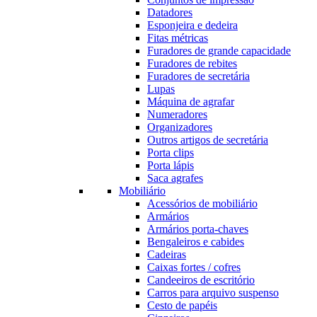
Datadores
Esponjeira e dedeira
Fitas métricas
Furadores de grande capacidade
Furadores de rebites
Furadores de secretária
Lupas
Máquina de agrafar
Numeradores
Organizadores
Outros artigos de secretária
Porta clips
Porta lápis
Saca agrafes
Mobiliário
Acessórios de mobiliário
Armários
Armários porta-chaves
Bengaleiros e cabides
Cadeiras
Caixas fortes / cofres
Candeeiros de escritório
Carros para arquivo suspenso
Cesto de papéis