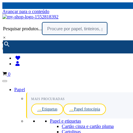
Avançar para o conteúdo
Pesquisar produtos...
×
encomendar por telefone :
216 003 523
(chamada rede fixa nacional)
Carrinho
0
Papel
MAIS PROCURADAS
Etiquetas
Papel fotocópia
Papel e etiquetas
Cartão cinza e cartão pluma
Cartolinas