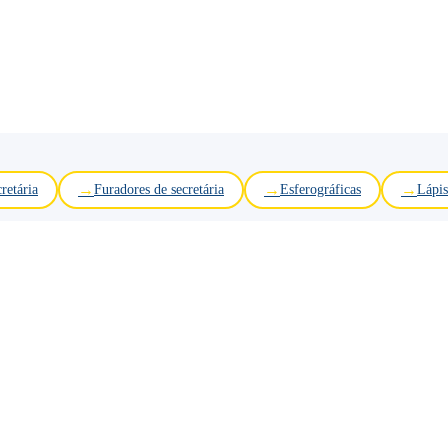
retária
Furadores de secretária
Esferográficas
Lápis