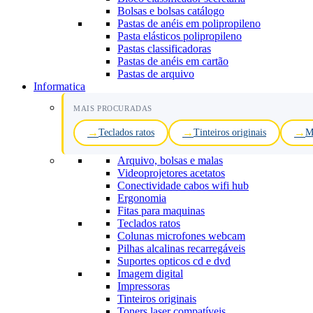
Bolsas e bolsas catálogo
Pastas de anéis em polipropileno
Pasta elásticos polipropileno
Pastas classificadoras
Pastas de anéis em cartão
Pastas de arquivo
Informatica
MAIS PROCURADAS
Teclados ratos
Tinteiros originais
M
Arquivo, bolsas e malas
Videoprojetores acetatos
Conectividade cabos wifi hub
Ergonomia
Fitas para maquinas
Teclados ratos
Colunas microfones webcam
Pilhas alcalinas recarregáveis
Suportes opticos cd e dvd
Imagem digital
Impressoras
Tinteiros originais
Toners laser compatíveis