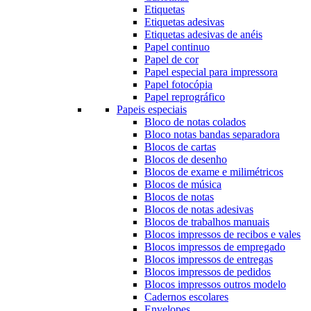
Etiquetas
Etiquetas adesivas
Etiquetas adesivas de anéis
Papel continuo
Papel de cor
Papel especial para impressora
Papel fotocópia
Papel reprográfico
Papeis especiais
Bloco de notas colados
Bloco notas bandas separadora
Blocos de cartas
Blocos de desenho
Blocos de exame e milimétricos
Blocos de música
Blocos de notas
Blocos de notas adesivas
Blocos de trabalhos manuais
Blocos impressos de recibos e vales
Blocos impressos de empregado
Blocos impressos de entregas
Blocos impressos de pedidos
Blocos impressos outros modelo
Cadernos escolares
Envelopes