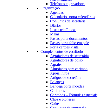
Telefones e gravadores
Organização
Agendas
Calendários porta calendários
Conjuntos de secretária
Diários
Listas telefónicas
Malas
Pastas porta documentos
Pastas porta folio em pele
Porta cartões visita
Complementos de escritório
Agrafadores de secretária
Agrafadores de bolso
Agrafes
Almofadas para carimbo
Apoia livros
Artigos de secretária
Balanças
Bandeja porta moedas
Carimbos
Carimbos – Fórmulas especiais
Clips e pioneses
Cofres
Conjuntos de impressão