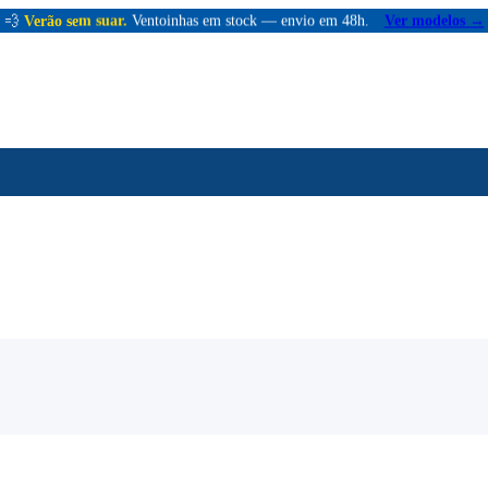
💨
Verão sem suar.
Ventoinhas em stock — envio em 48h.
Ver modelos →