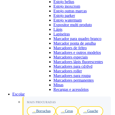
Estojo belius
Estojo inoxcrom
Estojo outras marcas
Estojo parker
Estojo watermam
Expositor multi produto
Lápis
Lapiseiras
Marcador para quadro branco
Marcador ponta de agulha
Marcadores de feltro
Marcadores e outros modelos
Marcadores especiais
Marcadores lápis fluorescentes
Marcadores para cd/dvd
Marcadores roller
Marcadores para roupa
Marcadores permanentes
Minas
Recargas e acessórios
Escolar
MAIS PROCURADAS
Borrachas
Ceras
Guache