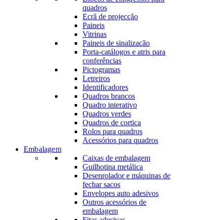
quadros
Ecrã de projecção
Paineis
Vitrinas
Paineis de sinalização
Porta-catálogos e atris para
conferências
Pictogramas
Letreiros
Identificadores
Quadros brancos
Quadro interativo
Quadros verdes
Quadros de cortiça
Rolos para quadros
Acessórios para quadros
Embalagem
Caixas de embalagem
Guilhotina metálica
Desenrolador e máquinas de
fechar sacos
Envelopes auto adesivos
Outros acessórios de
embalagem
Fitas adesivas