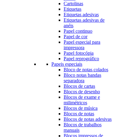
Cartolinas
Etiquetas
Etiquetas adesivas
Etiquetas adesivas de
anéis
Papel continuo
Papel de cor
Papel especial para
impressora
Papel fotocópia
Papel reprográfico
Papeis especiais
Bloco de notas colados
Bloco notas bandas
separadora
Blocos de cartas
Blocos de desenho
Blocos de exame e
milimétricos
Blocos de música
Blocos de notas
Blocos de notas adesivas
Blocos de trabalhos
manuais
Blocos impressos de