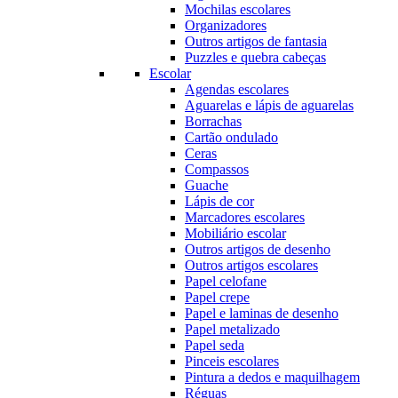
Mochilas escolares
Organizadores
Outros artigos de fantasia
Puzzles e quebra cabeças
Escolar
Agendas escolares
Aguarelas e lápis de aguarelas
Borrachas
Cartão ondulado
Ceras
Compassos
Guache
Lápis de cor
Marcadores escolares
Mobiliário escolar
Outros artigos de desenho
Outros artigos escolares
Papel celofane
Papel crepe
Papel e laminas de desenho
Papel metalizado
Papel seda
Pinceis escolares
Pintura a dedos e maquilhagem
Réguas