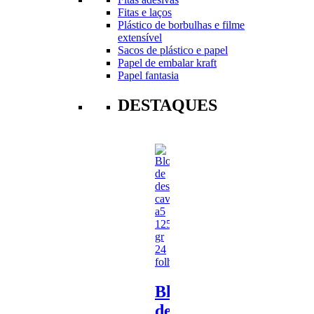
Fitas e laços
Plástico de borbulhas e filme
extensível
Sacos de plástico e papel
Papel de embalar kraft
Papel fantasia
DESTAQUES
Bloco
de