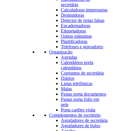
secretária
Calculadoras impressoras
Destruidoras
Detector de notas falsas
Encadernadoras
Etiquetadoras
Outras máquinas
Plastificadoras
Telefones e gravadores
Organização
Agendas
Calendários porta
calendários
Conjuntos de secretária
Diários
Listas telefónicas
Malas
Pastas porta documentos
Pastas porta folio em
pele
Porta cartões visita
Complementos de escritório
Agrafadores de secretária
Agrafadores de bolso
Agrafes