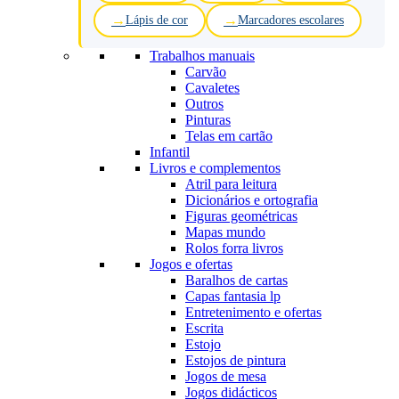
Lápis de cor
Marcadores escolares
Trabalhos manuais
Carvão
Cavaletes
Outros
Pinturas
Telas em cartão
Infantil
Livros e complementos
Atril para leitura
Dicionários e ortografia
Figuras geométricas
Mapas mundo
Rolos forra livros
Jogos e ofertas
Baralhos de cartas
Capas fantasia lp
Entretenimento e ofertas
Escrita
Estojo
Estojos de pintura
Jogos de mesa
Jogos didácticos