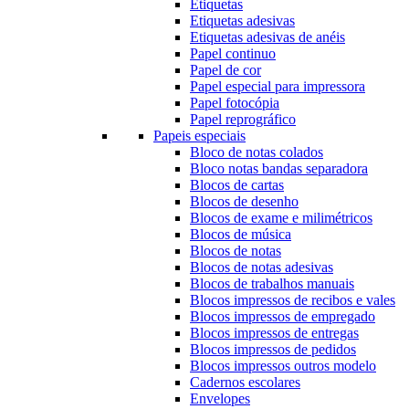
Etiquetas
Etiquetas adesivas
Etiquetas adesivas de anéis
Papel continuo
Papel de cor
Papel especial para impressora
Papel fotocópia
Papel reprográfico
Papeis especiais
Bloco de notas colados
Bloco notas bandas separadora
Blocos de cartas
Blocos de desenho
Blocos de exame e milimétricos
Blocos de música
Blocos de notas
Blocos de notas adesivas
Blocos de trabalhos manuais
Blocos impressos de recibos e vales
Blocos impressos de empregado
Blocos impressos de entregas
Blocos impressos de pedidos
Blocos impressos outros modelo
Cadernos escolares
Envelopes