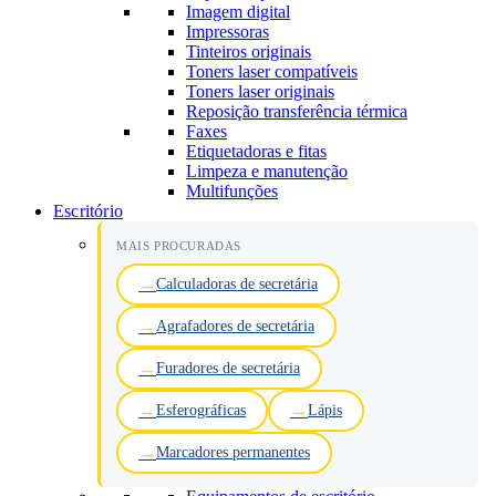
Imagem digital
Impressoras
Tinteiros originais
Toners laser compatíveis
Toners laser originais
Reposição transferência térmica
Faxes
Etiquetadoras e fitas
Limpeza e manutenção
Multifunções
Escritório
MAIS PROCURADAS
Calculadoras de secretária
Agrafadores de secretária
Furadores de secretária
Esferográficas
Lápis
Marcadores permanentes