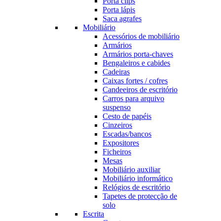
Porta clips
Porta lápis
Saca agrafes
Mobiliário
Acessórios de mobiliário
Armários
Armários porta-chaves
Bengaleiros e cabides
Cadeiras
Caixas fortes / cofres
Candeeiros de escritório
Carros para arquivo
suspenso
Cesto de papéis
Cinzeiros
Escadas/bancos
Expositores
Ficheiros
Mesas
Mobiliário auxiliar
Mobiliário informático
Relógios de escritório
Tapetes de protecção de
solo
Escrita