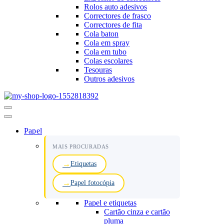
Rolos auto adesivos
Correctores de frasco
Correctores de fita
Cola baton
Cola em spray
Cola em tubo
Colas escolares
Tesouras
Outros adesivos
Menu
de
navegação
Papel
MAIS PROCURADAS
Etiquetas
Papel fotocópia
Papel e etiquetas
Cartão cinza e cartão
pluma