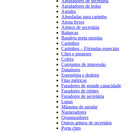
Agrafadores de secretária
Agrafadores de bolso
Agrafes
Almofadas para carimbo
Apoia livros
Artigos de secretária
Balanças
Bandeja porta moedas
Carimbos
Carimbos – Fórmulas especiais
Clips e pioneses
Cofres
Conjuntos de impressão
Datadores
Esponjeira e dedeira
Fitas métricas
Furadores de grande capacidade
Furadores de rebites
Furadores de secretária
Lupas
Máquina de agrafar
Numeradores
Organizadores
Outros artigos de secretária
Porta clips