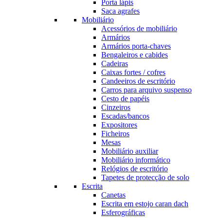
Porta lápis
Saca agrafes
Mobiliário
Acessórios de mobiliário
Armários
Armários porta-chaves
Bengaleiros e cabides
Cadeiras
Caixas fortes / cofres
Candeeiros de escritório
Carros para arquivo suspenso
Cesto de papéis
Cinzeiros
Escadas/bancos
Expositores
Ficheiros
Mesas
Mobiliário auxiliar
Mobiliário informático
Relógios de escritório
Tapetes de protecção de solo
Escrita
Canetas
Escrita em estojo caran dach
Esferográficas