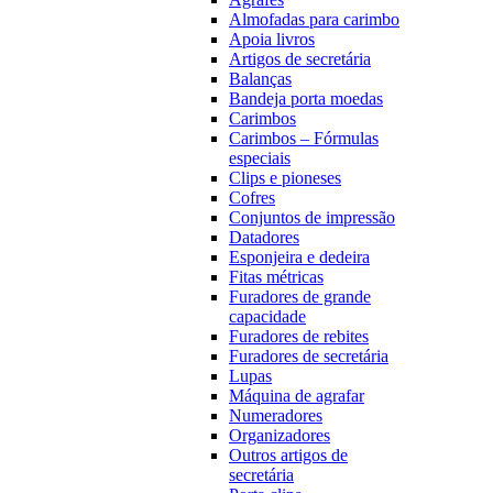
Almofadas para carimbo
Apoia livros
Artigos de secretária
Balanças
Bandeja porta moedas
Carimbos
Carimbos – Fórmulas
especiais
Clips e pioneses
Cofres
Conjuntos de impressão
Datadores
Esponjeira e dedeira
Fitas métricas
Furadores de grande
capacidade
Furadores de rebites
Furadores de secretária
Lupas
Máquina de agrafar
Numeradores
Organizadores
Outros artigos de
secretária