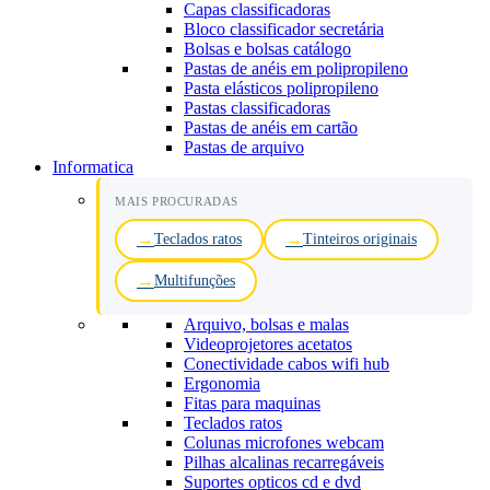
Capas classificadoras
Bloco classificador secretária
Bolsas e bolsas catálogo
Pastas de anéis em polipropileno
Pasta elásticos polipropileno
Pastas classificadoras
Pastas de anéis em cartão
Pastas de arquivo
Informatica
MAIS PROCURADAS
Teclados ratos
Tinteiros originais
Multifunções
Arquivo, bolsas e malas
Videoprojetores acetatos
Conectividade cabos wifi hub
Ergonomia
Fitas para maquinas
Teclados ratos
Colunas microfones webcam
Pilhas alcalinas recarregáveis
Suportes opticos cd e dvd