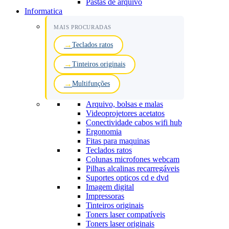
Pastas de arquivo
Informatica
MAIS PROCURADAS
Teclados ratos
Tinteiros originais
Multifunções
Arquivo, bolsas e malas
Videoprojetores acetatos
Conectividade cabos wifi hub
Ergonomia
Fitas para maquinas
Teclados ratos
Colunas microfones webcam
Pilhas alcalinas recarregáveis
Suportes opticos cd e dvd
Imagem digital
Impressoras
Tinteiros originais
Toners laser compatíveis
Toners laser originais