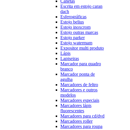
Canetas
Escrita em estojo caran
dach
Esferográficas
Estojo belius
Estojo inoxcrom
Estojo outras marcas
Estojo parker
Estojo watermam
Expositor multi produto
Lápis
Lapiseiras
Marcador para quadro
branco
Marcador ponta de
agulha
Marcadores de feltro
Marcadores e outros
modelos
Marcadores especiais
Marcadores lápis
fluorescentes
Marcadores para cd/dvd
Marcadores roller
Marcadores para roupa