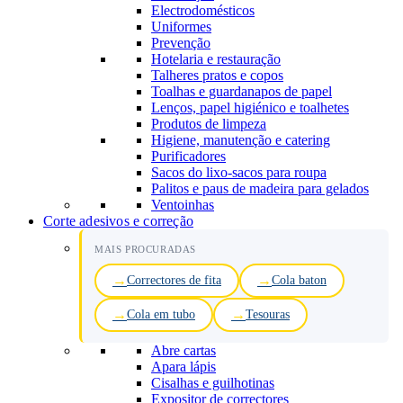
Electrodomésticos
Uniformes
Prevenção
Hotelaria e restauração
Talheres pratos e copos
Toalhas e guardanapos de papel
Lenços, papel higiénico e toalhetes
Produtos de limpeza
Higiene, manutenção e catering
Purificadores
Sacos do lixo-sacos para roupa
Palitos e paus de madeira para gelados
Ventoinhas
Corte adesivos e correção
MAIS PROCURADAS
Correctores de fita
Cola baton
Cola em tubo
Tesouras
Abre cartas
Apara lápis
Cisalhas e guilhotinas
Expositor de correctores