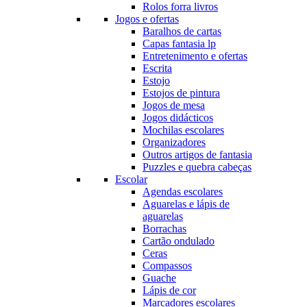
Rolos forra livros
Jogos e ofertas
Baralhos de cartas
Capas fantasia lp
Entretenimento e ofertas
Escrita
Estojo
Estojos de pintura
Jogos de mesa
Jogos didácticos
Mochilas escolares
Organizadores
Outros artigos de fantasia
Puzzles e quebra cabeças
Escolar
Agendas escolares
Aguarelas e lápis de
aguarelas
Borrachas
Cartão ondulado
Ceras
Compassos
Guache
Lápis de cor
Marcadores escolares