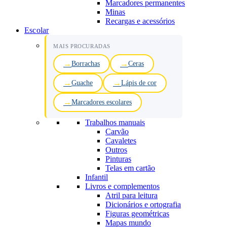
Marcadores permanentes
Minas
Recargas e acessórios
Escolar
MAIS PROCURADAS
Borrachas
Ceras
Guache
Lápis de cor
Marcadores escolares
Trabalhos manuais
Carvão
Cavaletes
Outros
Pinturas
Telas em cartão
Infantil
Livros e complementos
Atril para leitura
Dicionários e ortografia
Figuras geométricas
Mapas mundo