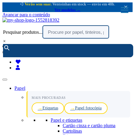
💨
Verão sem suar.
Ventoinhas em stock — envio em 48h.
×
Ver modelos →
Avançar para o conteúdo
Pesquisar produtos...
×
encomendar por telefone :
216 003 523
(chamada rede fixa nacional)
Papel
MAIS PROCURADAS
Etiquetas
Papel fotocópia
Papel e etiquetas
Cartão cinza e cartão pluma
Cartolinas