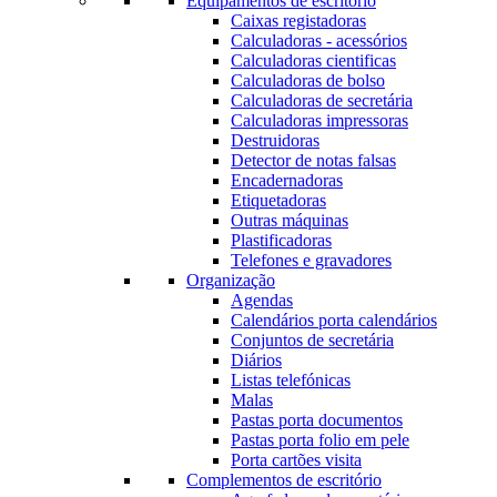
Equipamentos de escritório
Caixas registadoras
Calculadoras - acessórios
Calculadoras cientificas
Calculadoras de bolso
Calculadoras de secretária
Calculadoras impressoras
Destruidoras
Detector de notas falsas
Encadernadoras
Etiquetadoras
Outras máquinas
Plastificadoras
Telefones e gravadores
Organização
Agendas
Calendários porta calendários
Conjuntos de secretária
Diários
Listas telefónicas
Malas
Pastas porta documentos
Pastas porta folio em pele
Porta cartões visita
Complementos de escritório