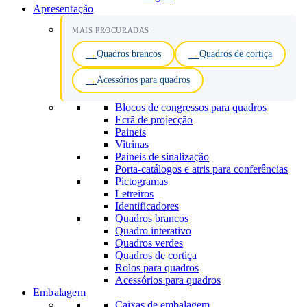
Apresentação
MAIS PROCURADAS
Quadros brancos
Quadros de cortiça
Acessórios para quadros
Blocos de congressos para quadros
Ecrã de projecção
Paineis
Vitrinas
Paineis de sinalização
Porta-catálogos e atris para conferências
Pictogramas
Letreiros
Identificadores
Quadros brancos
Quadro interativo
Quadros verdes
Quadros de cortiça
Rolos para quadros
Acessórios para quadros
Embalagem
Caixas de embalagem