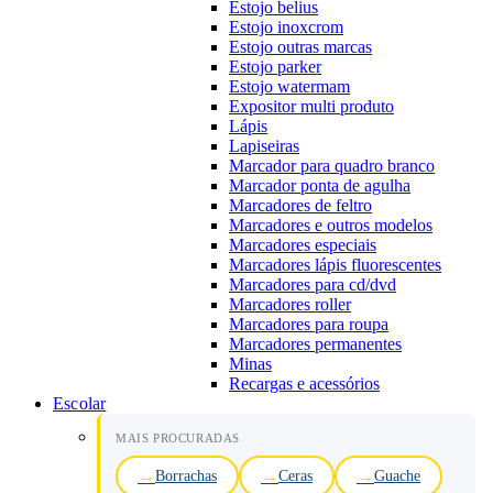
Estojo belius
Estojo inoxcrom
Estojo outras marcas
Estojo parker
Estojo watermam
Expositor multi produto
Lápis
Lapiseiras
Marcador para quadro branco
Marcador ponta de agulha
Marcadores de feltro
Marcadores e outros modelos
Marcadores especiais
Marcadores lápis fluorescentes
Marcadores para cd/dvd
Marcadores roller
Marcadores para roupa
Marcadores permanentes
Minas
Recargas e acessórios
Escolar
MAIS PROCURADAS
Borrachas
Ceras
Guache