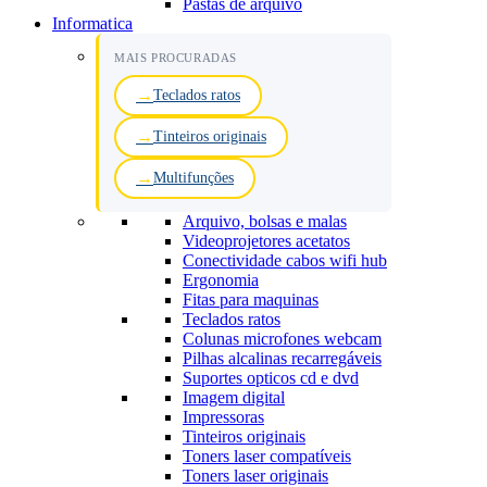
Pastas de arquivo
Informatica
MAIS PROCURADAS
Teclados ratos
Tinteiros originais
Multifunções
Arquivo, bolsas e malas
Videoprojetores acetatos
Conectividade cabos wifi hub
Ergonomia
Fitas para maquinas
Teclados ratos
Colunas microfones webcam
Pilhas alcalinas recarregáveis
Suportes opticos cd e dvd
Imagem digital
Impressoras
Tinteiros originais
Toners laser compatíveis
Toners laser originais