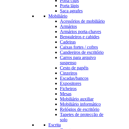
Porta clips
Porta lápis
Saca agrafes
Mobiliário
Acessórios de mobiliário
Armários
Armários porta-chaves
Bengaleiros e cabides
Cadeiras
Caixas fortes / cofres
Candeeiros de escritório
Carros para arquivo
suspenso
Cesto de papéis
Cinzeiros
Escadas/bancos
Expositores
Ficheiros
Mesas
Mobiliário auxiliar
Mobiliário informático
Relógios de escritório
Tapetes de protecção de
solo
Escrita