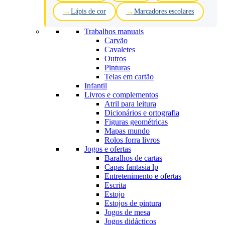
Lápis de cor
Marcadores escolares
Trabalhos manuais
Carvão
Cavaletes
Outros
Pinturas
Telas em cartão
Infantil
Livros e complementos
Atril para leitura
Dicionários e ortografia
Figuras geométricas
Mapas mundo
Rolos forra livros
Jogos e ofertas
Baralhos de cartas
Capas fantasia lp
Entretenimento e ofertas
Escrita
Estojo
Estojos de pintura
Jogos de mesa
Jogos didácticos