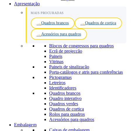
Apresentação
MAIS PROCURADAS
Quadros brancos
Quadros de cortiça
Acessórios para quadros
Blocos de congressos para quadros
Ecrã de projecção
Paineis
Vitrinas
Paineis de sinalização
Porta-catálogos e atris para conferências
Pictogramas
Letreiros
Identificadores
Quadros brancos
Quadro interativo
Quadros verdes
Quadros de cortiça
Rolos para quadros
Acessórios para quadros
Embalagem
Caixas de embalagem