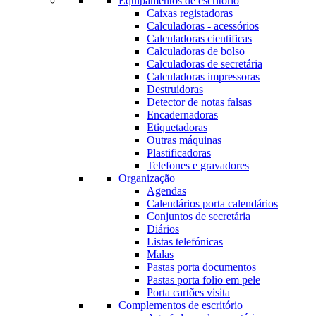
Equipamentos de escritório
Caixas registadoras
Calculadoras - acessórios
Calculadoras cientificas
Calculadoras de bolso
Calculadoras de secretária
Calculadoras impressoras
Destruidoras
Detector de notas falsas
Encadernadoras
Etiquetadoras
Outras máquinas
Plastificadoras
Telefones e gravadores
Organização
Agendas
Calendários porta calendários
Conjuntos de secretária
Diários
Listas telefónicas
Malas
Pastas porta documentos
Pastas porta folio em pele
Porta cartões visita
Complementos de escritório