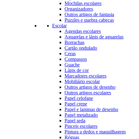
Mochilas escolares
Organizadores
Outros artigos de fantasia
Puzzles e quebra cabeças
Escolar
Agendas escolares
Aguarelas e lápis de aguarelas
Borrachas
Cartão ondulado
Ceras
Compassos
Guache
Lápis de cor
Marcadores escolares
Mobiliário escolar
Outros artigos de desenho
Outros artigos escolares
Papel celofane
Papel crepe
Papel e laminas de desenho
Papel metalizado
Papel seda
Pinceis escolares
Pintura a dedos e maquilhagem
Réguas