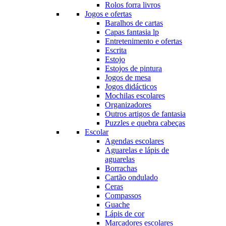
Rolos forra livros
Jogos e ofertas
Baralhos de cartas
Capas fantasia lp
Entretenimento e ofertas
Escrita
Estojo
Estojos de pintura
Jogos de mesa
Jogos didácticos
Mochilas escolares
Organizadores
Outros artigos de fantasia
Puzzles e quebra cabeças
Escolar
Agendas escolares
Aguarelas e lápis de
aguarelas
Borrachas
Cartão ondulado
Ceras
Compassos
Guache
Lápis de cor
Marcadores escolares