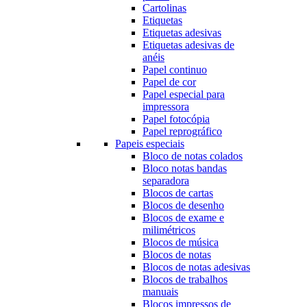
Cartolinas
Etiquetas
Etiquetas adesivas
Etiquetas adesivas de
anéis
Papel continuo
Papel de cor
Papel especial para
impressora
Papel fotocópia
Papel reprográfico
Papeis especiais
Bloco de notas colados
Bloco notas bandas
separadora
Blocos de cartas
Blocos de desenho
Blocos de exame e
milimétricos
Blocos de música
Blocos de notas
Blocos de notas adesivas
Blocos de trabalhos
manuais
Blocos impressos de