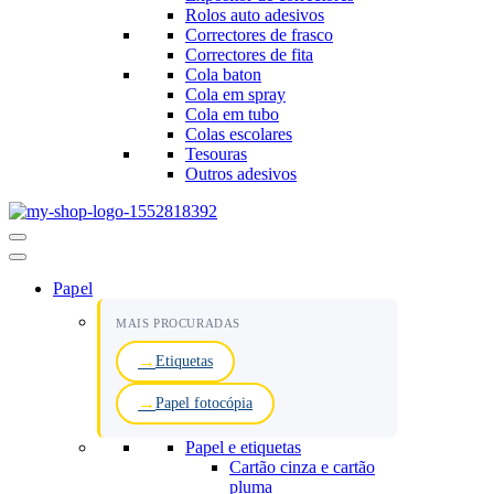
Rolos auto adesivos
Correctores de frasco
Correctores de fita
Cola baton
Cola em spray
Cola em tubo
Colas escolares
Tesouras
Outros adesivos
Menu
de
navegação
Papel
MAIS PROCURADAS
Etiquetas
Papel fotocópia
Papel e etiquetas
Cartão cinza e cartão
pluma