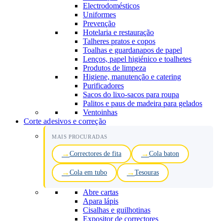
Electrodomésticos
Uniformes
Prevenção
Hotelaria e restauração
Talheres pratos e copos
Toalhas e guardanapos de papel
Lenços, papel higiénico e toalhetes
Produtos de limpeza
Higiene, manutenção e catering
Purificadores
Sacos do lixo-sacos para roupa
Palitos e paus de madeira para gelados
Ventoinhas
Corte adesivos e correção
MAIS PROCURADAS
Correctores de fita
Cola baton
Cola em tubo
Tesouras
Abre cartas
Apara lápis
Cisalhas e guilhotinas
Expositor de correctores