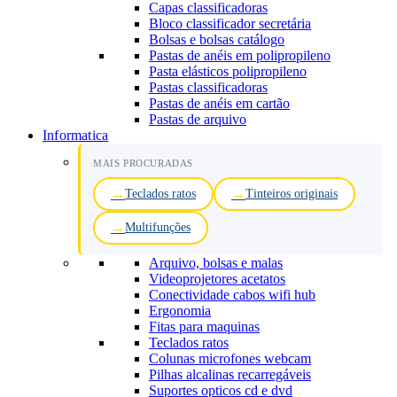
Capas classificadoras
Bloco classificador secretária
Bolsas e bolsas catálogo
Pastas de anéis em polipropileno
Pasta elásticos polipropileno
Pastas classificadoras
Pastas de anéis em cartão
Pastas de arquivo
Informatica
MAIS PROCURADAS
Teclados ratos
Tinteiros originais
Multifunções
Arquivo, bolsas e malas
Videoprojetores acetatos
Conectividade cabos wifi hub
Ergonomia
Fitas para maquinas
Teclados ratos
Colunas microfones webcam
Pilhas alcalinas recarregáveis
Suportes opticos cd e dvd