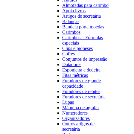
Almofadas para carimbo
Apoia livros
Artigos de secretária
Balanças
Bandeja porta moedas
Carimbos
Carimbos – Fórmulas
especiais
Clips e pioneses
Cofres
Conjuntos de impressão
Datadores
Esponjeira e dedeira
Fitas métricas
Furadores de grande
capacidade
Furadores de rebites
Furadores de secretária
Lupas
Máquina de agrafar
Numeradores
Organizadores
Outros artigos de
secretária