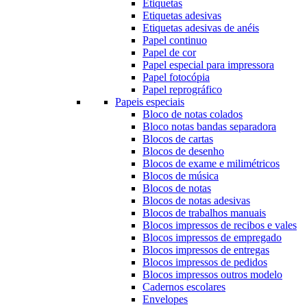
Etiquetas
Etiquetas adesivas
Etiquetas adesivas de anéis
Papel continuo
Papel de cor
Papel especial para impressora
Papel fotocópia
Papel reprográfico
Papeis especiais
Bloco de notas colados
Bloco notas bandas separadora
Blocos de cartas
Blocos de desenho
Blocos de exame e milimétricos
Blocos de música
Blocos de notas
Blocos de notas adesivas
Blocos de trabalhos manuais
Blocos impressos de recibos e vales
Blocos impressos de empregado
Blocos impressos de entregas
Blocos impressos de pedidos
Blocos impressos outros modelo
Cadernos escolares
Envelopes