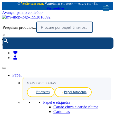
💨
Verão sem suar.
Ventoinhas em stock — envio em 48h.
×
Ver modelos →
Avançar para o conteúdo
Pesquisar produtos...
×
encomendar por telefone :
216 003 523
(chamada rede fixa nacional)
Papel
MAIS PROCURADAS
Etiquetas
Papel fotocópia
Papel e etiquetas
Cartão cinza e cartão pluma
Cartolinas