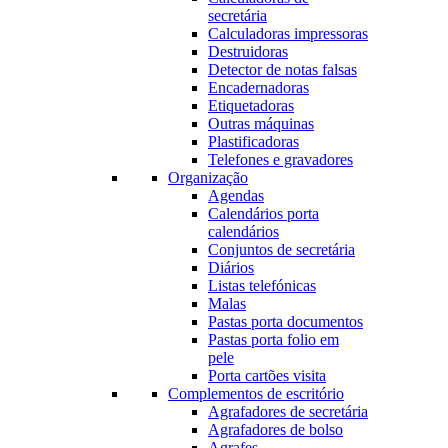
secretária
Calculadoras impressoras
Destruidoras
Detector de notas falsas
Encadernadoras
Etiquetadoras
Outras máquinas
Plastificadoras
Telefones e gravadores
Organização
Agendas
Calendários porta
calendários
Conjuntos de secretária
Diários
Listas telefónicas
Malas
Pastas porta documentos
Pastas porta folio em
pele
Porta cartões visita
Complementos de escritório
Agrafadores de secretária
Agrafadores de bolso
Agrafes