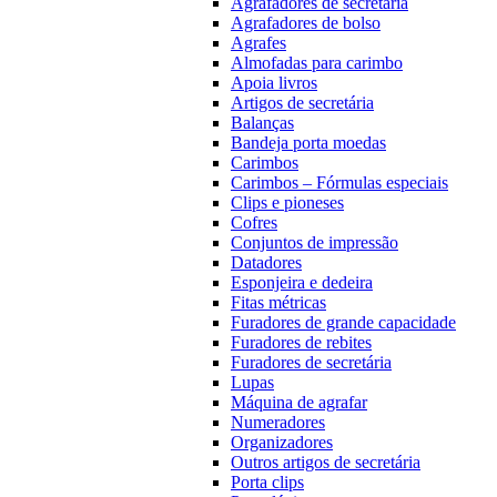
Agrafadores de secretária
Agrafadores de bolso
Agrafes
Almofadas para carimbo
Apoia livros
Artigos de secretária
Balanças
Bandeja porta moedas
Carimbos
Carimbos – Fórmulas especiais
Clips e pioneses
Cofres
Conjuntos de impressão
Datadores
Esponjeira e dedeira
Fitas métricas
Furadores de grande capacidade
Furadores de rebites
Furadores de secretária
Lupas
Máquina de agrafar
Numeradores
Organizadores
Outros artigos de secretária
Porta clips