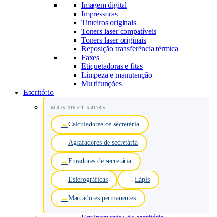
Imagem digital
Impressoras
Tinteiros originais
Toners laser compatíveis
Toners laser originais
Reposição transferência térmica
Faxes
Etiquetadoras e fitas
Limpeza e manutenção
Multifunções
Escritório
MAIS PROCURADAS
Calculadoras de secretária
Agrafadores de secretária
Furadores de secretária
Esferográficas
Lápis
Marcadores permanentes