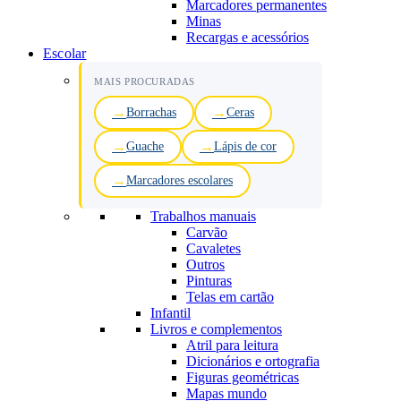
Marcadores permanentes
Minas
Recargas e acessórios
Escolar
MAIS PROCURADAS
Borrachas
Ceras
Guache
Lápis de cor
Marcadores escolares
Trabalhos manuais
Carvão
Cavaletes
Outros
Pinturas
Telas em cartão
Infantil
Livros e complementos
Atril para leitura
Dicionários e ortografia
Figuras geométricas
Mapas mundo