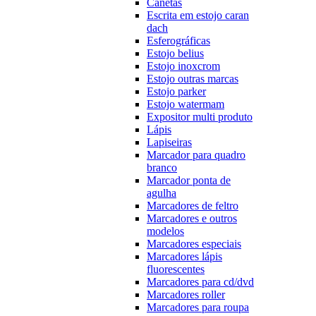
Canetas
Escrita em estojo caran
dach
Esferográficas
Estojo belius
Estojo inoxcrom
Estojo outras marcas
Estojo parker
Estojo watermam
Expositor multi produto
Lápis
Lapiseiras
Marcador para quadro
branco
Marcador ponta de
agulha
Marcadores de feltro
Marcadores e outros
modelos
Marcadores especiais
Marcadores lápis
fluorescentes
Marcadores para cd/dvd
Marcadores roller
Marcadores para roupa