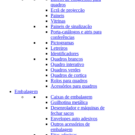
quadros
Ecrã de projecção
Paineis
Vitrinas
Paineis de sinalização
Porta-catálogos e atris para
conferências
Pictogramas
Letreiros
Identificadores
Quadros brancos
Quadro interativo
Quadros verdes
Quadros de cortiça
Rolos para quadros
Acessórios para quadros
Embalagem
Caixas de embalagem
Guilhotina metálica
Desenrolador e máquinas de
fechar sacos
Envelopes auto adesivos
Outros acessórios de
embalagem
Fitas adesivas