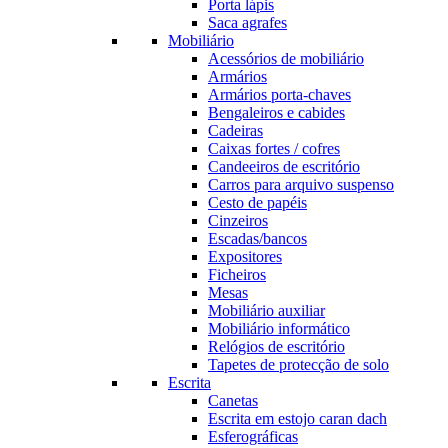
Porta lápis
Saca agrafes
Mobiliário
Acessórios de mobiliário
Armários
Armários porta-chaves
Bengaleiros e cabides
Cadeiras
Caixas fortes / cofres
Candeeiros de escritório
Carros para arquivo suspenso
Cesto de papéis
Cinzeiros
Escadas/bancos
Expositores
Ficheiros
Mesas
Mobiliário auxiliar
Mobiliário informático
Relógios de escritório
Tapetes de protecção de solo
Escrita
Canetas
Escrita em estojo caran dach
Esferográficas