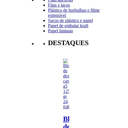
Fitas e laços
Plástico de borbulhas e filme
extensível
Sacos de plástico e papel
Papel de embalar kraft
Papel fantasia
DESTAQUES
Bloco
de