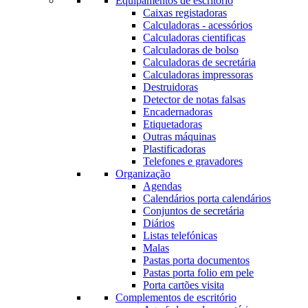
Equipamentos de escritório
Caixas registadoras
Calculadoras - acessórios
Calculadoras cientificas
Calculadoras de bolso
Calculadoras de secretária
Calculadoras impressoras
Destruidoras
Detector de notas falsas
Encadernadoras
Etiquetadoras
Outras máquinas
Plastificadoras
Telefones e gravadores
Organização
Agendas
Calendários porta calendários
Conjuntos de secretária
Diários
Listas telefónicas
Malas
Pastas porta documentos
Pastas porta folio em pele
Porta cartões visita
Complementos de escritório