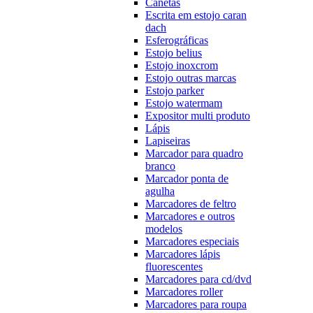
Canetas
Escrita em estojo caran
dach
Esferográficas
Estojo belius
Estojo inoxcrom
Estojo outras marcas
Estojo parker
Estojo watermam
Expositor multi produto
Lápis
Lapiseiras
Marcador para quadro
branco
Marcador ponta de
agulha
Marcadores de feltro
Marcadores e outros
modelos
Marcadores especiais
Marcadores lápis
fluorescentes
Marcadores para cd/dvd
Marcadores roller
Marcadores para roupa