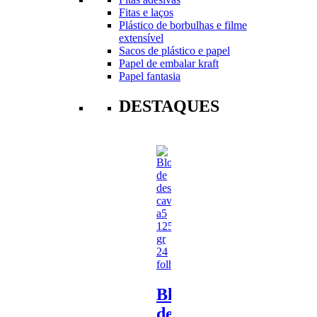
Fitas e laços
Plástico de borbulhas e filme
extensível
Sacos de plástico e papel
Papel de embalar kraft
Papel fantasia
DESTAQUES
Bloco
de