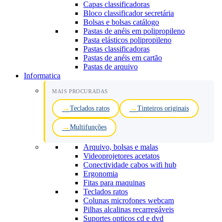
Capas classificadoras
Bloco classificador secretária
Bolsas e bolsas catálogo
Pastas de anéis em polipropileno
Pasta elásticos polipropileno
Pastas classificadoras
Pastas de anéis em cartão
Pastas de arquivo
Informatica
MAIS PROCURADAS
Teclados ratos
Tinteiros originais
Multifunções
Arquivo, bolsas e malas
Videoprojetores acetatos
Conectividade cabos wifi hub
Ergonomia
Fitas para maquinas
Teclados ratos
Colunas microfones webcam
Pilhas alcalinas recarregáveis
Suportes opticos cd e dvd