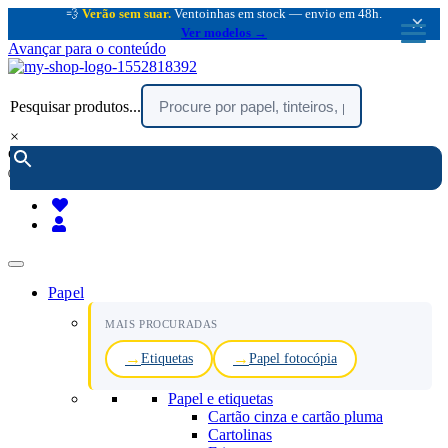
💨
Verão sem suar.
Ventoinhas em stock — envio em 48h.
×
Ver modelos →
Avançar para o conteúdo
Pesquisar produtos...
×
encomendar por telefone :
216 003 523
(chamada rede fixa nacional)
Papel
MAIS PROCURADAS
Etiquetas
Papel fotocópia
Papel e etiquetas
Cartão cinza e cartão pluma
Cartolinas