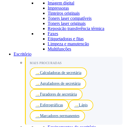
Imagem digital
Impressoras
Tinteiros originais
Toners laser compatíveis
Toners laser originais
Reposição transferência térmica
Faxes
Etiquetadoras e fitas
Limpeza e manutenção
Multifunções
Escritório
MAIS PROCURADAS
Calculadoras de secretária
Agrafadores de secretária
Furadores de secretária
Esferográficas
Lápis
Marcadores permanentes