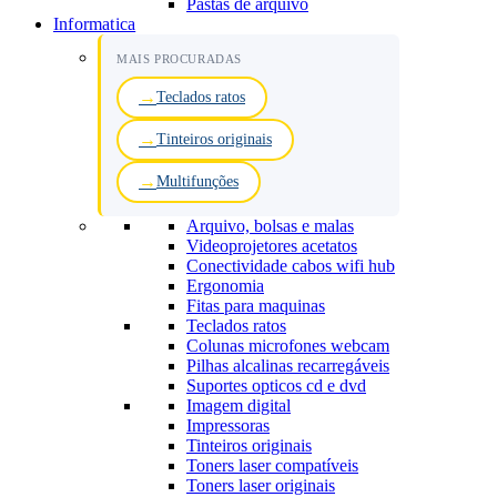
Pastas de arquivo
Informatica
MAIS PROCURADAS
Teclados ratos
Tinteiros originais
Multifunções
Arquivo, bolsas e malas
Videoprojetores acetatos
Conectividade cabos wifi hub
Ergonomia
Fitas para maquinas
Teclados ratos
Colunas microfones webcam
Pilhas alcalinas recarregáveis
Suportes opticos cd e dvd
Imagem digital
Impressoras
Tinteiros originais
Toners laser compatíveis
Toners laser originais