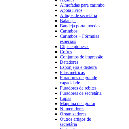
Almofadas para carimbo
Apoia livros
Artigos de secretária
Balanças
Bandeja porta moedas
Carimbos
Carimbos – Fórmulas
especiais
Clips e pioneses
Cofres
Conjuntos de impressão
Datadores
Esponjeira e dedeira
Fitas métricas
Furadores de grande
capacidade
Furadores de rebites
Furadores de secretária
Lupas
Máquina de agrafar
Numeradores
Organizadores
Outros artigos de
secretária