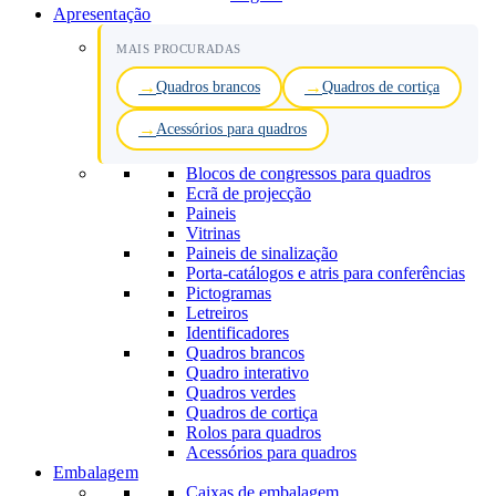
Apresentação
MAIS PROCURADAS
Quadros brancos
Quadros de cortiça
Acessórios para quadros
Blocos de congressos para quadros
Ecrã de projecção
Paineis
Vitrinas
Paineis de sinalização
Porta-catálogos e atris para conferências
Pictogramas
Letreiros
Identificadores
Quadros brancos
Quadro interativo
Quadros verdes
Quadros de cortiça
Rolos para quadros
Acessórios para quadros
Embalagem
Caixas de embalagem