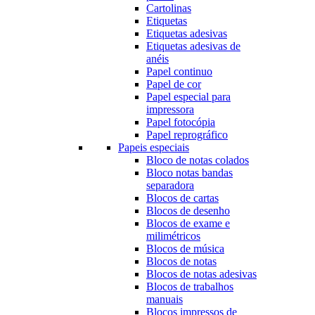
Cartolinas
Etiquetas
Etiquetas adesivas
Etiquetas adesivas de
anéis
Papel continuo
Papel de cor
Papel especial para
impressora
Papel fotocópia
Papel reprográfico
Papeis especiais
Bloco de notas colados
Bloco notas bandas
separadora
Blocos de cartas
Blocos de desenho
Blocos de exame e
milimétricos
Blocos de música
Blocos de notas
Blocos de notas adesivas
Blocos de trabalhos
manuais
Blocos impressos de