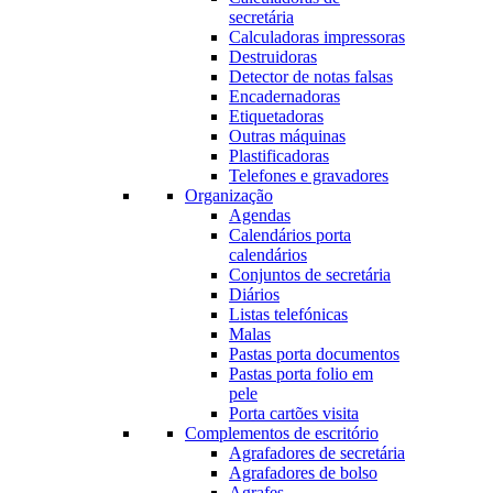
secretária
Calculadoras impressoras
Destruidoras
Detector de notas falsas
Encadernadoras
Etiquetadoras
Outras máquinas
Plastificadoras
Telefones e gravadores
Organização
Agendas
Calendários porta
calendários
Conjuntos de secretária
Diários
Listas telefónicas
Malas
Pastas porta documentos
Pastas porta folio em
pele
Porta cartões visita
Complementos de escritório
Agrafadores de secretária
Agrafadores de bolso
Agrafes