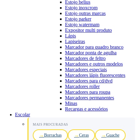
Estojo belius
Estojo inoxcrom
Estojo outras marcas
Estojo parker
Estojo watermam
Expositor multi produto
Lápis
Lapiseiras
Marcador para quadro branco
Marcador ponta de agulha
Marcadores de feltro
Marcadores e outros modelos
Marcadores especiais
Marcadores lápis fluorescentes
Marcadores para cd/dvd
Marcadores roller
Marcadores para roupa
Marcadores permanentes
Minas
Recargas e acessórios
Escolar
MAIS PROCURADAS
Borrachas
Ceras
Guache