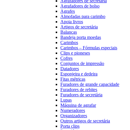
Agrafadores de secretária
Agrafadores de bolso
Agrafes
Almofadas para carimbo
Apoia livros
Artigos de secretária
Balanças
Bandeja porta moedas
Carimbos
Carimbos – Fórmulas especiais
Clips e pioneses
Cofres
Conjuntos de impressão
Datadores
Esponjeira e dedeira
Fitas métricas
Furadores de grande capacidade
Furadores de rebites
Furadores de secretária
Lupas
Máquina de agrafar
Numeradores
Organizadores
Outros artigos de secretária
Porta clips