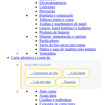
Electrodomésticos
Uniformes
Prevenção
Hotelaria e restauração
Talheres pratos e copos
Toalhas e guardanapos de papel
Lenços, papel higiénico e toalhetes
Produtos de limpeza
Higiene, manutenção e catering
Purificadores
Sacos do lixo-sacos para roupa
Palitos e paus de madeira para gelados
Ventoinhas
Corte adesivos e correção
MAIS PROCURADAS
Correctores de fita
Cola baton
Cola em tubo
Tesouras
Abre cartas
Apara lápis
Cisalhas e guilhotinas
Expositor de correctores