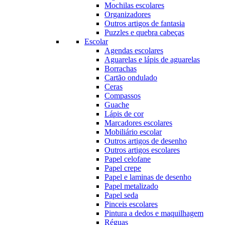
Mochilas escolares
Organizadores
Outros artigos de fantasia
Puzzles e quebra cabeças
Escolar
Agendas escolares
Aguarelas e lápis de aguarelas
Borrachas
Cartão ondulado
Ceras
Compassos
Guache
Lápis de cor
Marcadores escolares
Mobiliário escolar
Outros artigos de desenho
Outros artigos escolares
Papel celofane
Papel crepe
Papel e laminas de desenho
Papel metalizado
Papel seda
Pinceis escolares
Pintura a dedos e maquilhagem
Réguas