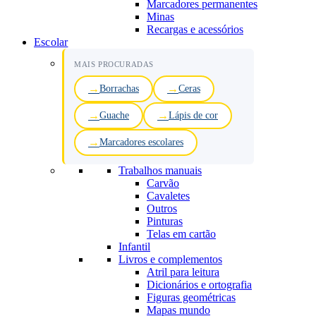
Marcadores permanentes
Minas
Recargas e acessórios
Escolar
MAIS PROCURADAS
Borrachas
Ceras
Guache
Lápis de cor
Marcadores escolares
Trabalhos manuais
Carvão
Cavaletes
Outros
Pinturas
Telas em cartão
Infantil
Livros e complementos
Atril para leitura
Dicionários e ortografia
Figuras geométricas
Mapas mundo