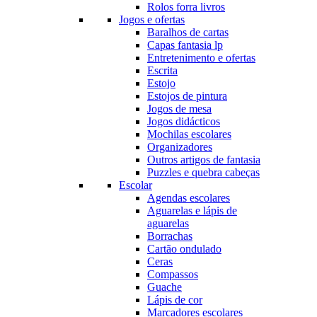
Rolos forra livros
Jogos e ofertas
Baralhos de cartas
Capas fantasia lp
Entretenimento e ofertas
Escrita
Estojo
Estojos de pintura
Jogos de mesa
Jogos didácticos
Mochilas escolares
Organizadores
Outros artigos de fantasia
Puzzles e quebra cabeças
Escolar
Agendas escolares
Aguarelas e lápis de
aguarelas
Borrachas
Cartão ondulado
Ceras
Compassos
Guache
Lápis de cor
Marcadores escolares