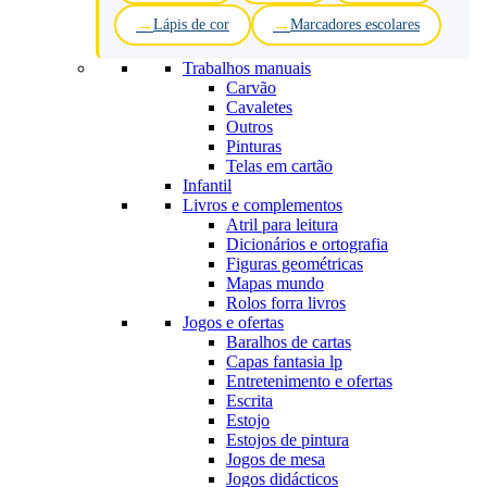
Lápis de cor
Marcadores escolares
Trabalhos manuais
Carvão
Cavaletes
Outros
Pinturas
Telas em cartão
Infantil
Livros e complementos
Atril para leitura
Dicionários e ortografia
Figuras geométricas
Mapas mundo
Rolos forra livros
Jogos e ofertas
Baralhos de cartas
Capas fantasia lp
Entretenimento e ofertas
Escrita
Estojo
Estojos de pintura
Jogos de mesa
Jogos didácticos