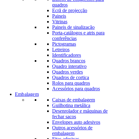
quadros
Ecrã de projecção
Paineis
Vitrinas
Paineis de sinalização
Porta-catálogos e atris para
conferências
Pictogramas
Letreiros
Identificadores
Quadros brancos
Quadro interativo
Quadros verdes
Quadros de cortiça
Rolos para quadros
Acessórios para quadros
Embalagem
Caixas de embalagem
Guilhotina metálica
Desenrolador e máquinas de
fechar sacos
Envelopes auto adesivos
Outros acessórios de
embalagem
Fitas adesivas