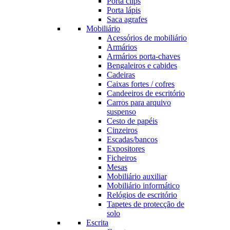
Porta clips
Porta lápis
Saca agrafes
Mobiliário
Acessórios de mobiliário
Armários
Armários porta-chaves
Bengaleiros e cabides
Cadeiras
Caixas fortes / cofres
Candeeiros de escritório
Carros para arquivo
suspenso
Cesto de papéis
Cinzeiros
Escadas/bancos
Expositores
Ficheiros
Mesas
Mobiliário auxiliar
Mobiliário informático
Relógios de escritório
Tapetes de protecção de
solo
Escrita