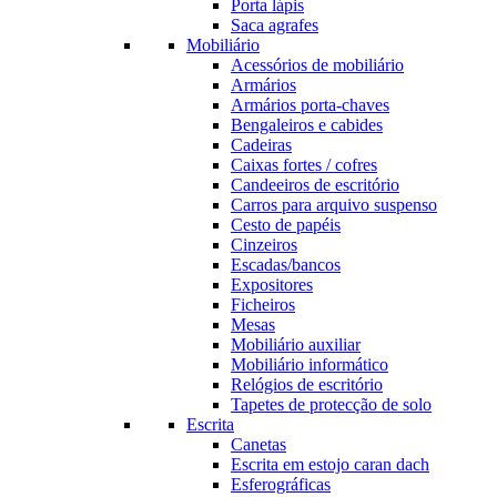
Porta lápis
Saca agrafes
Mobiliário
Acessórios de mobiliário
Armários
Armários porta-chaves
Bengaleiros e cabides
Cadeiras
Caixas fortes / cofres
Candeeiros de escritório
Carros para arquivo suspenso
Cesto de papéis
Cinzeiros
Escadas/bancos
Expositores
Ficheiros
Mesas
Mobiliário auxiliar
Mobiliário informático
Relógios de escritório
Tapetes de protecção de solo
Escrita
Canetas
Escrita em estojo caran dach
Esferográficas