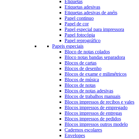
Etiquetas
Etiquetas adesivas
Etiquetas adesivas de anéis
Papel continuo
Papel de cor
Papel especial para impressora
Papel fotocópia
Papel reprográfico
Papeis especiais
Bloco de notas colados
Bloco notas bandas separadora
Blocos de cartas
Blocos de desenho
Blocos de exame e milimétricos
Blocos de música
Blocos de notas
Blocos de notas adesivas
Blocos de trabalhos manuais
Blocos impressos de recibos e vales
Blocos impressos de empregado
Blocos impressos de entregas
Blocos impressos de pedidos
Blocos impressos outros modelo
Cadernos escolares
Envelopes