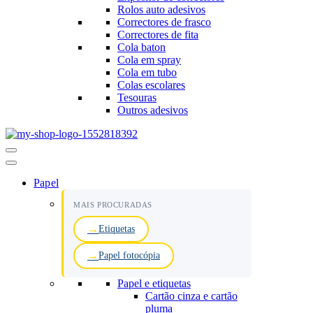
Rolos auto adesivos
Correctores de frasco
Correctores de fita
Cola baton
Cola em spray
Cola em tubo
Colas escolares
Tesouras
Outros adesivos
Menu
de
navegação
Papel
MAIS PROCURADAS
Etiquetas
Papel fotocópia
Papel e etiquetas
Cartão cinza e cartão
pluma