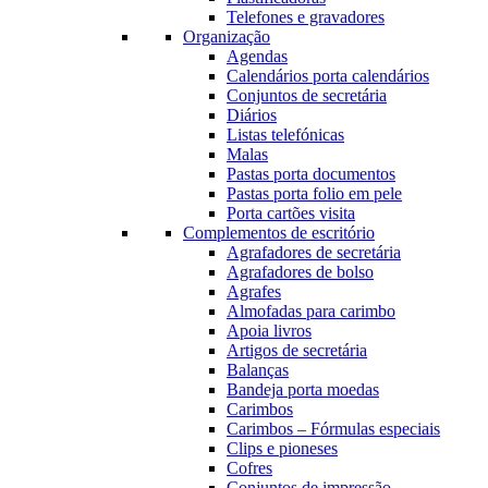
Telefones e gravadores
Organização
Agendas
Calendários porta calendários
Conjuntos de secretária
Diários
Listas telefónicas
Malas
Pastas porta documentos
Pastas porta folio em pele
Porta cartões visita
Complementos de escritório
Agrafadores de secretária
Agrafadores de bolso
Agrafes
Almofadas para carimbo
Apoia livros
Artigos de secretária
Balanças
Bandeja porta moedas
Carimbos
Carimbos – Fórmulas especiais
Clips e pioneses
Cofres
Conjuntos de impressão