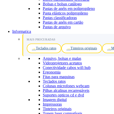
Bolsas e bolsas catálogo
Pastas de anéis em polipropileno
Pasta elásticos polipropileno
Pastas classificadoras
Pastas de anéis em cartão
Pastas de arquivo
Informatica
MAIS PROCURADAS
Teclados ratos
Tinteiros originais
M
Arquivo, bolsas e malas
Videoprojetores acetatos
Conectividade cabos wifi hub
Ergonomia
Fitas para maquinas
Teclados ratos
Colunas microfones webcam
Pilhas alcalinas recarregáveis
Suportes opticos cd e dvd
Imagem digital
Impressoras
Tinteiros originais
Toners laser compatíveis