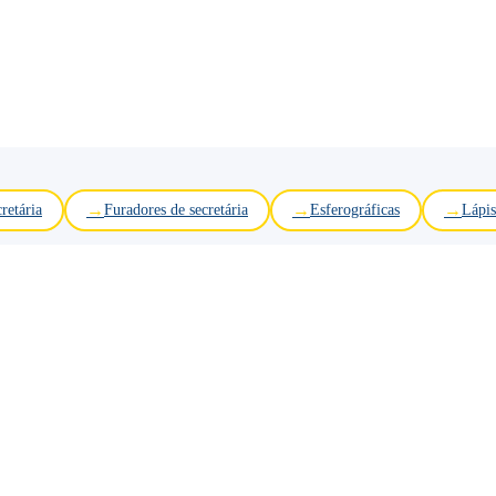
retária
Furadores de secretária
Esferográficas
Lápis