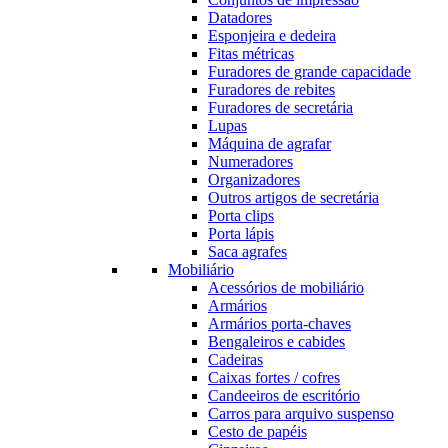
Datadores
Esponjeira e dedeira
Fitas métricas
Furadores de grande capacidade
Furadores de rebites
Furadores de secretária
Lupas
Máquina de agrafar
Numeradores
Organizadores
Outros artigos de secretária
Porta clips
Porta lápis
Saca agrafes
Mobiliário
Acessórios de mobiliário
Armários
Armários porta-chaves
Bengaleiros e cabides
Cadeiras
Caixas fortes / cofres
Candeeiros de escritório
Carros para arquivo suspenso
Cesto de papéis