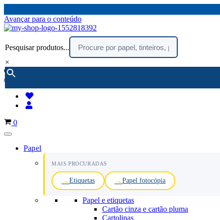
Avançar para o conteúdo
Pesquisar produtos...
×
encomendar por telefone :
216 003 523
(chamada rede fixa nacional)
Carrinho
0
Papel
MAIS PROCURADAS
Etiquetas
Papel fotocópia
Papel e etiquetas
Cartão cinza e cartão pluma
Cartolinas