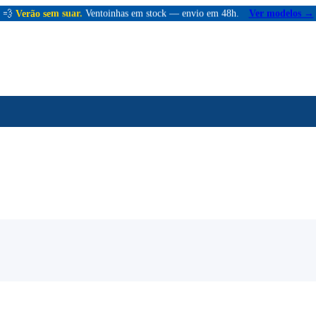
💨
Verão sem suar.
Ventoinhas em stock — envio em 48h.
Ver modelos →