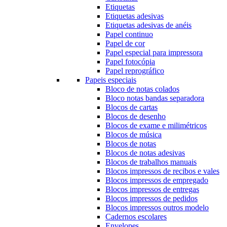
Etiquetas
Etiquetas adesivas
Etiquetas adesivas de anéis
Papel continuo
Papel de cor
Papel especial para impressora
Papel fotocópia
Papel reprográfico
Papeis especiais
Bloco de notas colados
Bloco notas bandas separadora
Blocos de cartas
Blocos de desenho
Blocos de exame e milimétricos
Blocos de música
Blocos de notas
Blocos de notas adesivas
Blocos de trabalhos manuais
Blocos impressos de recibos e vales
Blocos impressos de empregado
Blocos impressos de entregas
Blocos impressos de pedidos
Blocos impressos outros modelo
Cadernos escolares
Envelopes