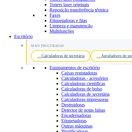
Toners laser originais
Reposição transferência térmica
Faxes
Etiquetadoras e fitas
Limpeza e manutenção
Multifunções
Escritório
MAIS PROCURADAS
Calculadoras de secretária
Agrafadores de sec
Equipamentos de escritório
Caixas registadoras
Calculadoras - acessórios
Calculadoras cientificas
Calculadoras de bolso
Calculadoras de secretária
Calculadoras impressoras
Destruidoras
Detector de notas falsas
Encadernadoras
Etiquetadoras
Outras máquinas
Plastificadoras