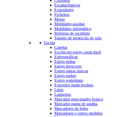
Cinzeiros
Escadas/bancos
Expositores
Ficheiros
Mesas
Mobiliário auxiliar
Mobiliário informático
Relógios de escritório
Tapetes de protecção de solo
Escrita
Canetas
Escrita em estojo caran dach
Esferográficas
Estojo belius
Estojo inoxcrom
Estojo outras marcas
Estojo parker
Estojo watermam
Expositor multi produto
Lápis
Lapiseiras
Marcador para quadro branco
Marcador ponta de agulha
Marcadores de feltro
Marcadores e outros modelos