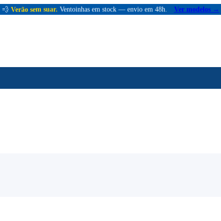
💨
Verão sem suar.
Ventoinhas em stock — envio em 48h.
Ver modelos →