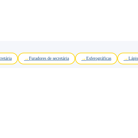
retária
Furadores de secretária
Esferográficas
Lápis