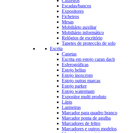
Cinzeiros
Escadas/bancos
Expositores
Ficheiros
Mesas
Mobiliário auxiliar
Mobiliário informático
Relógios de escritório
Tapetes de protecção de solo
Escrita
Canetas
Escrita em estojo caran dach
Esferográficas
Estojo belius
Estojo inoxcrom
Estojo outras marcas
Estojo parker
Estojo watermam
Expositor multi produto
Lápis
Lapiseiras
Marcador para quadro branco
Marcador ponta de agulha
Marcadores de feltro
Marcadores e outros modelos