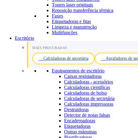
Toners laser originais
Reposição transferência térmica
Faxes
Etiquetadoras e fitas
Limpeza e manutenção
Multifunções
Escritório
MAIS PROCURADAS
Calculadoras de secretária
Agrafadores de sec
Equipamentos de escritório
Caixas registadoras
Calculadoras - acessórios
Calculadoras cientificas
Calculadoras de bolso
Calculadoras de secretária
Calculadoras impressoras
Destruidoras
Detector de notas falsas
Encadernadoras
Etiquetadoras
Outras máquinas
Plastificadoras