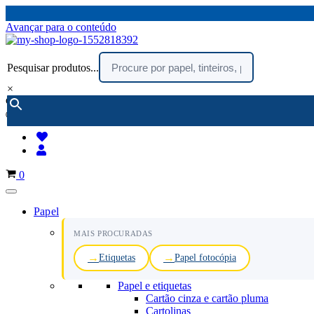
Avançar para o conteúdo
Pesquisar produtos...
×
encomendar por telefone :
216 003 523
(chamada rede fixa nacional)
Carrinho
0
Papel
MAIS PROCURADAS
Etiquetas
Papel fotocópia
Papel e etiquetas
Cartão cinza e cartão pluma
Cartolinas