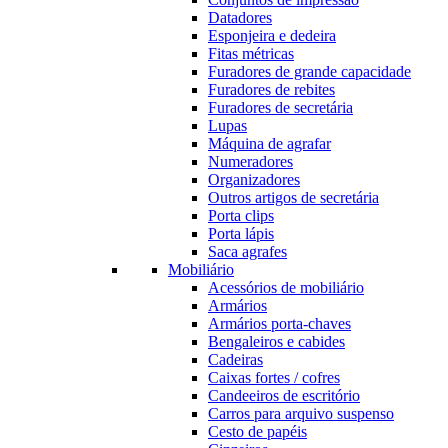
Datadores
Esponjeira e dedeira
Fitas métricas
Furadores de grande capacidade
Furadores de rebites
Furadores de secretária
Lupas
Máquina de agrafar
Numeradores
Organizadores
Outros artigos de secretária
Porta clips
Porta lápis
Saca agrafes
Mobiliário
Acessórios de mobiliário
Armários
Armários porta-chaves
Bengaleiros e cabides
Cadeiras
Caixas fortes / cofres
Candeeiros de escritório
Carros para arquivo suspenso
Cesto de papéis