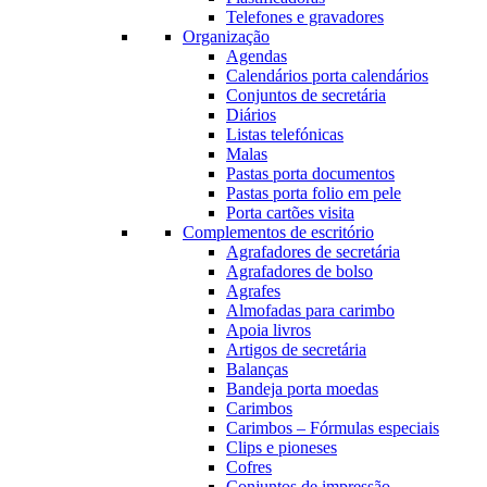
Telefones e gravadores
Organização
Agendas
Calendários porta calendários
Conjuntos de secretária
Diários
Listas telefónicas
Malas
Pastas porta documentos
Pastas porta folio em pele
Porta cartões visita
Complementos de escritório
Agrafadores de secretária
Agrafadores de bolso
Agrafes
Almofadas para carimbo
Apoia livros
Artigos de secretária
Balanças
Bandeja porta moedas
Carimbos
Carimbos – Fórmulas especiais
Clips e pioneses
Cofres
Conjuntos de impressão