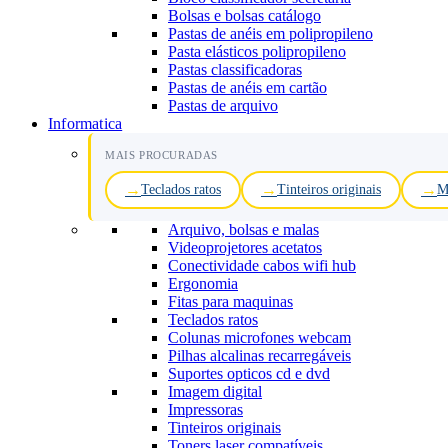
Bolsas e bolsas catálogo
Pastas de anéis em polipropileno
Pasta elásticos polipropileno
Pastas classificadoras
Pastas de anéis em cartão
Pastas de arquivo
Informatica
MAIS PROCURADAS
Teclados ratos
Tinteiros originais
M
Arquivo, bolsas e malas
Videoprojetores acetatos
Conectividade cabos wifi hub
Ergonomia
Fitas para maquinas
Teclados ratos
Colunas microfones webcam
Pilhas alcalinas recarregáveis
Suportes opticos cd e dvd
Imagem digital
Impressoras
Tinteiros originais
Toners laser compatíveis