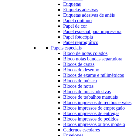
Etiquetas
Etiquetas adesivas
Etiquetas adesivas de anéis
Papel continuo
Papel de cor
Papel especial para impressora
Papel fotocópia
Papel reprográfico
Papeis especiais
Bloco de notas colados
Bloco notas bandas separadora
Blocos de cartas
Blocos de desenho
Blocos de exame e milimétricos
Blocos de música
Blocos de notas
Blocos de notas adesivas
Blocos de trabalhos manuais
Blocos impressos de recibos e vales
Blocos impressos de empregado
Blocos impressos de entregas
Blocos impressos de pedidos
Blocos impressos outros modelo
Cadernos escolares
Envelopes