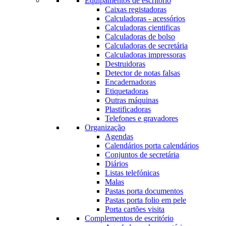
Equipamentos de escritório
Caixas registadoras
Calculadoras - acessórios
Calculadoras cientificas
Calculadoras de bolso
Calculadoras de secretária
Calculadoras impressoras
Destruidoras
Detector de notas falsas
Encadernadoras
Etiquetadoras
Outras máquinas
Plastificadoras
Telefones e gravadores
Organização
Agendas
Calendários porta calendários
Conjuntos de secretária
Diários
Listas telefónicas
Malas
Pastas porta documentos
Pastas porta folio em pele
Porta cartões visita
Complementos de escritório