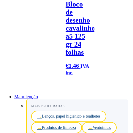
Bloco
de
desenho
cavalinho
a5 125
gr 24
folhas
€
1.46
IVA
inc.
Manutenção
MAIS PROCURADAS
Lenços, papel higiénico e toalhetes
Produtos de limpeza
Ventoinhas