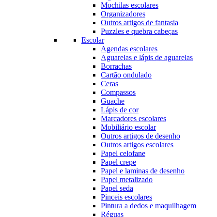
Mochilas escolares
Organizadores
Outros artigos de fantasia
Puzzles e quebra cabeças
Escolar
Agendas escolares
Aguarelas e lápis de aguarelas
Borrachas
Cartão ondulado
Ceras
Compassos
Guache
Lápis de cor
Marcadores escolares
Mobiliário escolar
Outros artigos de desenho
Outros artigos escolares
Papel celofane
Papel crepe
Papel e laminas de desenho
Papel metalizado
Papel seda
Pinceis escolares
Pintura a dedos e maquilhagem
Réguas