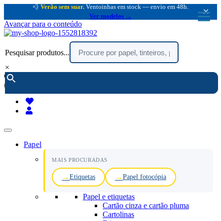
💨
Verão sem suar.
Ventoinhas em stock — envio em 48h.
×
Ver modelos →
Avançar para o conteúdo
Pesquisar produtos...
×
encomendar por telefone :
216 003 523
(chamada rede fixa nacional)
Papel
MAIS PROCURADAS
Etiquetas
Papel fotocópia
Papel e etiquetas
Cartão cinza e cartão pluma
Cartolinas