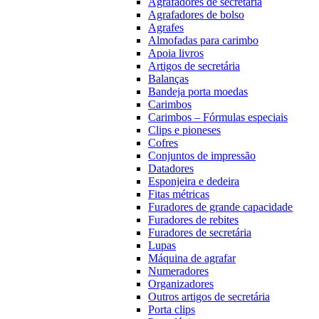
Agrafadores de secretária
Agrafadores de bolso
Agrafes
Almofadas para carimbo
Apoia livros
Artigos de secretária
Balanças
Bandeja porta moedas
Carimbos
Carimbos – Fórmulas especiais
Clips e pioneses
Cofres
Conjuntos de impressão
Datadores
Esponjeira e dedeira
Fitas métricas
Furadores de grande capacidade
Furadores de rebites
Furadores de secretária
Lupas
Máquina de agrafar
Numeradores
Organizadores
Outros artigos de secretária
Porta clips