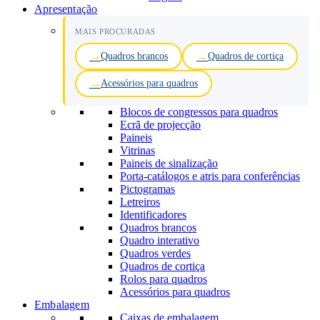
Apresentação
MAIS PROCURADAS
Quadros brancos
Quadros de cortiça
Acessórios para quadros
Blocos de congressos para quadros
Ecrã de projecção
Paineis
Vitrinas
Paineis de sinalização
Porta-catálogos e atris para conferências
Pictogramas
Letreiros
Identificadores
Quadros brancos
Quadro interativo
Quadros verdes
Quadros de cortiça
Rolos para quadros
Acessórios para quadros
Embalagem
Caixas de embalagem