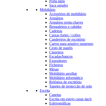
Porta lápis
Saca agrafes
Mobiliário
Acessórios de mobiliário
Armários
Armários porta-chaves
Bengaleiros e cabides
Cadeiras
Caixas fortes / cofres
Candeeiros de escritório
Carros para arquivo suspenso
Cesto de papéis
Cinzeiros
Escadas/bancos
Expositores
Ficheiros
Mesas
Mobiliário auxiliar
Mobiliário informático
Relógios de escritório
Tapetes de protecção de solo
Escrita
Canetas
Escrita em estojo caran dach
Esferográficas