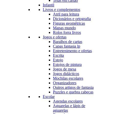
Telas em cartão
Infantil
Livros e complementos
Atril para leitura
Dicionários e ortografia
Figuras geométricas
Mapas mundo
Rolos forra livros
Jogos e ofertas
Baralhos de cartas
Capas fantasia lp
Entretenimento e ofertas
Escrita
Estojo
Estojos de pintura
Jogos de mesa
Jogos didácticos
Mochilas escolares
Organizadores
Outros artigos de fantasia
Puzzles e quebra cabeças
Escolar
Agendas escolares
Aguarelas e lápis de
aguarelas