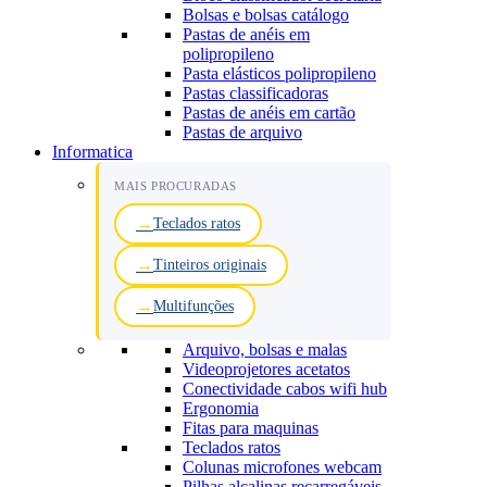
Bolsas e bolsas catálogo
Pastas de anéis em
polipropileno
Pasta elásticos polipropileno
Pastas classificadoras
Pastas de anéis em cartão
Pastas de arquivo
Informatica
MAIS PROCURADAS
Teclados ratos
Tinteiros originais
Multifunções
Arquivo, bolsas e malas
Videoprojetores acetatos
Conectividade cabos wifi hub
Ergonomia
Fitas para maquinas
Teclados ratos
Colunas microfones webcam
Pilhas alcalinas recarregáveis