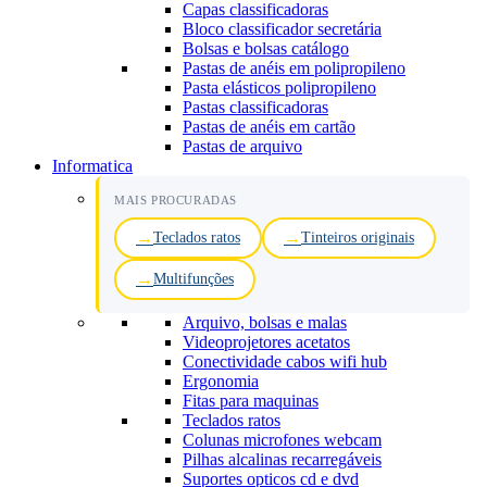
Capas classificadoras
Bloco classificador secretária
Bolsas e bolsas catálogo
Pastas de anéis em polipropileno
Pasta elásticos polipropileno
Pastas classificadoras
Pastas de anéis em cartão
Pastas de arquivo
Informatica
MAIS PROCURADAS
Teclados ratos
Tinteiros originais
Multifunções
Arquivo, bolsas e malas
Videoprojetores acetatos
Conectividade cabos wifi hub
Ergonomia
Fitas para maquinas
Teclados ratos
Colunas microfones webcam
Pilhas alcalinas recarregáveis
Suportes opticos cd e dvd