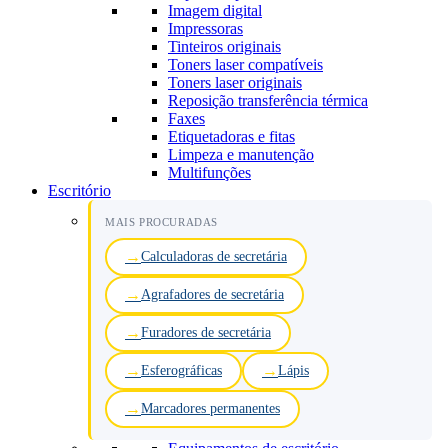
Imagem digital
Impressoras
Tinteiros originais
Toners laser compatíveis
Toners laser originais
Reposição transferência térmica
Faxes
Etiquetadoras e fitas
Limpeza e manutenção
Multifunções
Escritório
MAIS PROCURADAS
Calculadoras de secretária
Agrafadores de secretária
Furadores de secretária
Esferográficas
Lápis
Marcadores permanentes