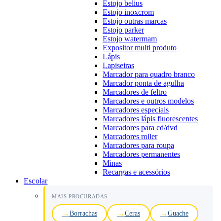
Estojo belius
Estojo inoxcrom
Estojo outras marcas
Estojo parker
Estojo watermam
Expositor multi produto
Lápis
Lapiseiras
Marcador para quadro branco
Marcador ponta de agulha
Marcadores de feltro
Marcadores e outros modelos
Marcadores especiais
Marcadores lápis fluorescentes
Marcadores para cd/dvd
Marcadores roller
Marcadores para roupa
Marcadores permanentes
Minas
Recargas e acessórios
Escolar
MAIS PROCURADAS
Borrachas
Ceras
Guache