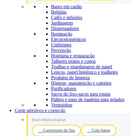
Bases em cartão
Bebidas
Cafés e infusões
Jardinagem
Dispensadores
Iluminação
Electrodomésticos
Uniformes
Prevenção
Hotelaria e restauração
Talheres pratos e copos
Toalhas e guardanapos de papel
Lenços, papel higiénico e toalhetes
Produtos de limpeza
Higiene, manutenção e catering
Purificadores
Sacos do lixo-sacos para roupa
Palitos e paus de madeira para gelados
Ventoinhas
Corte adesivos e correção
MAIS PROCURADAS
Correctores de fita
Cola baton