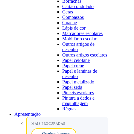
Borrachas
Cartão ondulado
Ceras
Compassos
Guache
Lápis de cor
Marcadores escolares
Mobiliário escolar
Outros artigos de
desenho
Outros artigos escolares
Papel celofane
Papel crepe
Papel e laminas de
desenho
Papel metalizado
Papel seda
Pinceis escolares
Pintura a dedos e
maquilhagem
Réguas
Apresentação
MAIS PROCURADAS
Quadros brancos