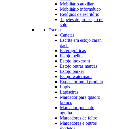
Mobiliário auxiliar
Mobiliário informático
Relógios de escritório
Tapetes de protecção de
solo
Escrita
Canetas
Escrita em estojo caran
dach
Esferográficas
Estojo belius
Estojo inoxcrom
Estojo outras marcas
Estojo parker
Estojo watermam
Expositor multi produto
Lápis
Lapiseiras
Marcador para quadro
branco
Marcador ponta de
agulha
Marcadores de feltro
Marcadores e outros
modelos