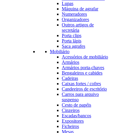
Lupas
Máquina de agrafar
Numeradores
Organizadores
Outros artigos de
secretária
Porta clips
Porta lápis
Saca agrafes
Mobiliário
Acessórios de mobiliário
Armários
Armários porta-chaves
Bengaleiros e cabides
Cadeiras
Caixas fortes / cofres
Candeeiros de escritório
Carros para arquivo
suspenso
Cesto de papéis
Cinzeiros
Escadas/bancos
Expositores
Ficheiros
Mesas