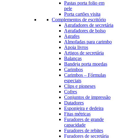
Pastas porta folio em
pele
Porta cartões visita
Complementos de escritório
Agrafadores de secretária
Agrafadores de bolso
Agrafes
Almofadas para carimbo
Apoia livros
Artigos de secretária
Balanças
Bandeja porta moedas
Carimbos
Carimbos – Fórmulas
especiais
Clips e pioneses
Cofres
Conjuntos de impressão
Datadores
Esponjeira e dedeira
Fitas métricas
Furadores de grande
capacidade
Furadores de rebites
Furadores de secretária