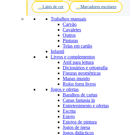
Lápis de cor
Marcadores escolares
Trabalhos manuais
Carvão
Cavaletes
Outros
Pinturas
Telas em cartão
Infantil
Livros e complementos
Atril para leitura
Dicionários e ortografia
Figuras geométricas
Mapas mundo
Rolos forra livros
Jogos e ofertas
Baralhos de cartas
Capas fantasia lp
Entretenimento e ofertas
Escrita
Estojo
Estojos de pintura
Jogos de mesa
Jogos didácticos