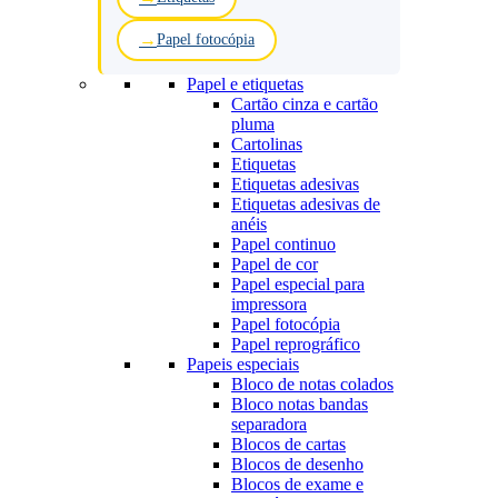
Papel fotocópia
Papel e etiquetas
Cartão cinza e cartão
pluma
Cartolinas
Etiquetas
Etiquetas adesivas
Etiquetas adesivas de
anéis
Papel continuo
Papel de cor
Papel especial para
impressora
Papel fotocópia
Papel reprográfico
Papeis especiais
Bloco de notas colados
Bloco notas bandas
separadora
Blocos de cartas
Blocos de desenho
Blocos de exame e