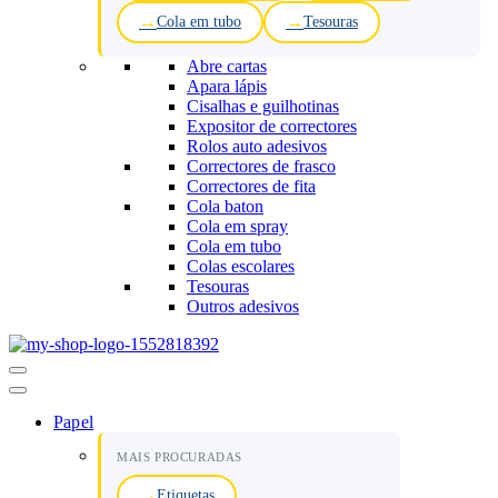
Cola em tubo
Tesouras
Abre cartas
Apara lápis
Cisalhas e guilhotinas
Expositor de correctores
Rolos auto adesivos
Correctores de frasco
Correctores de fita
Cola baton
Cola em spray
Cola em tubo
Colas escolares
Tesouras
Outros adesivos
Menu
de
navegação
Papel
MAIS PROCURADAS
Etiquetas