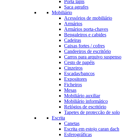
Porta lápis
Saca agrafes
Mobiliário
Acessórios de mobiliário
Armários
Armários porta-chaves
Bengaleiros e cabides
Cadeiras
Caixas fortes / cofres
Candeeiros de escritório
Carros para arquivo suspenso
Cesto de papéis
Cinzeiros
Escadas/bancos
Expositores
Ficheiros
Mesas
Mobiliário auxiliar
Mobiliário informático
Relógios de escritório
Tapetes de protecção de solo
Escrita
Canetas
Escrita em estojo caran dach
Esferográficas