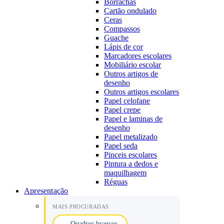
Borrachas
Cartão ondulado
Ceras
Compassos
Guache
Lápis de cor
Marcadores escolares
Mobiliário escolar
Outros artigos de
desenho
Outros artigos escolares
Papel celofane
Papel crepe
Papel e laminas de
desenho
Papel metalizado
Papel seda
Pinceis escolares
Pintura a dedos e
maquilhagem
Réguas
Apresentação
MAIS PROCURADAS
Quadros brancos