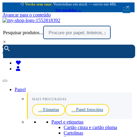
💨
Verão sem suar.
Ventoinhas em stock — envio em 48h.
×
Ver modelos →
Avançar para o conteúdo
Pesquisar produtos...
×
encomendar por telefone :
216 003 523
(chamada rede fixa nacional)
Papel
MAIS PROCURADAS
Etiquetas
Papel fotocópia
Papel e etiquetas
Cartão cinza e cartão pluma
Cartolinas