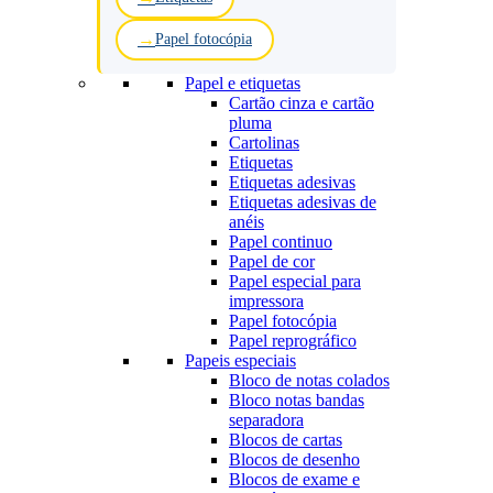
Papel fotocópia
Papel e etiquetas
Cartão cinza e cartão
pluma
Cartolinas
Etiquetas
Etiquetas adesivas
Etiquetas adesivas de
anéis
Papel continuo
Papel de cor
Papel especial para
impressora
Papel fotocópia
Papel reprográfico
Papeis especiais
Bloco de notas colados
Bloco notas bandas
separadora
Blocos de cartas
Blocos de desenho
Blocos de exame e