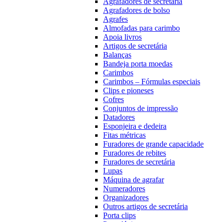
Agrafadores de secretária
Agrafadores de bolso
Agrafes
Almofadas para carimbo
Apoia livros
Artigos de secretária
Balanças
Bandeja porta moedas
Carimbos
Carimbos – Fórmulas especiais
Clips e pioneses
Cofres
Conjuntos de impressão
Datadores
Esponjeira e dedeira
Fitas métricas
Furadores de grande capacidade
Furadores de rebites
Furadores de secretária
Lupas
Máquina de agrafar
Numeradores
Organizadores
Outros artigos de secretária
Porta clips