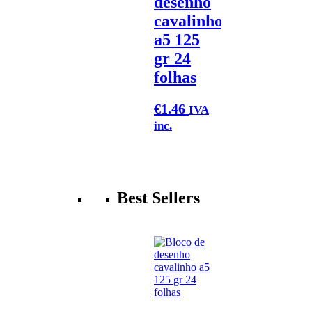
desenho
cavalinho
a5 125
gr 24
folhas
€
1.46
IVA
inc.
Best Sellers