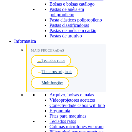
Bolsas e bolsas catálogo
Pastas de anéis em
polipropileno
Pasta elásticos polipropileno
Pastas classificadoras
Pastas de anéis em cartão
Pastas de arquivo
Informatica
MAIS PROCURADAS
Teclados ratos
Tinteiros originais
Multifunções
Arquivo, bolsas e malas
Videoprojetores acetatos
Conectividade cabos wifi hub
Ergonomia
Fitas para maquinas
Teclados ratos
Colunas microfones webcam
Pilhas alcalinas recarregáveis