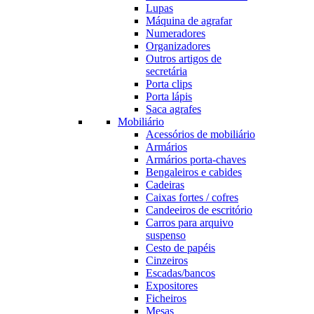
Lupas
Máquina de agrafar
Numeradores
Organizadores
Outros artigos de
secretária
Porta clips
Porta lápis
Saca agrafes
Mobiliário
Acessórios de mobiliário
Armários
Armários porta-chaves
Bengaleiros e cabides
Cadeiras
Caixas fortes / cofres
Candeeiros de escritório
Carros para arquivo
suspenso
Cesto de papéis
Cinzeiros
Escadas/bancos
Expositores
Ficheiros
Mesas