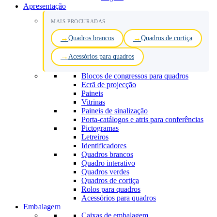
Apresentação
MAIS PROCURADAS
Quadros brancos
Quadros de cortiça
Acessórios para quadros
Blocos de congressos para quadros
Ecrã de projecção
Paineis
Vitrinas
Paineis de sinalização
Porta-catálogos e atris para conferências
Pictogramas
Letreiros
Identificadores
Quadros brancos
Quadro interativo
Quadros verdes
Quadros de cortiça
Rolos para quadros
Acessórios para quadros
Embalagem
Caixas de embalagem