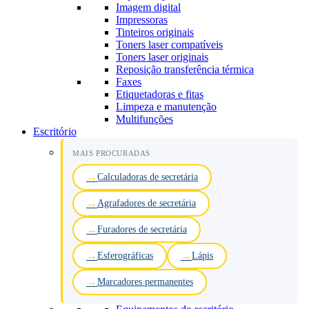
Imagem digital
Impressoras
Tinteiros originais
Toners laser compatíveis
Toners laser originais
Reposição transferência térmica
Faxes
Etiquetadoras e fitas
Limpeza e manutenção
Multifunções
Escritório
MAIS PROCURADAS
Calculadoras de secretária
Agrafadores de secretária
Furadores de secretária
Esferográficas
Lápis
Marcadores permanentes