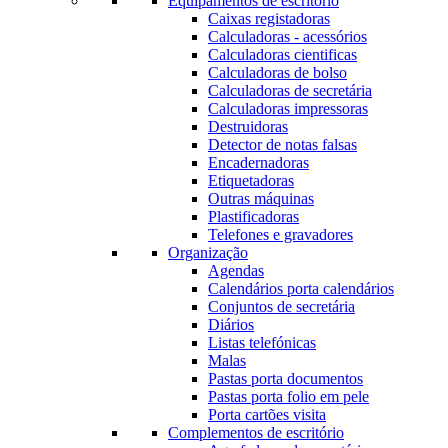
Equipamentos de escritório
Caixas registadoras
Calculadoras - acessórios
Calculadoras cientificas
Calculadoras de bolso
Calculadoras de secretária
Calculadoras impressoras
Destruidoras
Detector de notas falsas
Encadernadoras
Etiquetadoras
Outras máquinas
Plastificadoras
Telefones e gravadores
Organização
Agendas
Calendários porta calendários
Conjuntos de secretária
Diários
Listas telefónicas
Malas
Pastas porta documentos
Pastas porta folio em pele
Porta cartões visita
Complementos de escritório