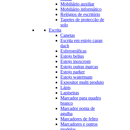
Mobiliário auxiliar
Mobiliário informático
Relógios de escritório
Tapetes de protecção de
solo
Escrita
Canetas
Escrita em estojo caran
dach
Esferográficas
Estojo belius
Estojo inoxcrom
Estojo outras marcas
Estojo parker
Estojo watermam
Expositor multi produto
Lápis
Lapiseiras
Marcador para quadro
branco
Marcador ponta de
agulha
Marcadores de feltro
Marcadores e outros
modelos