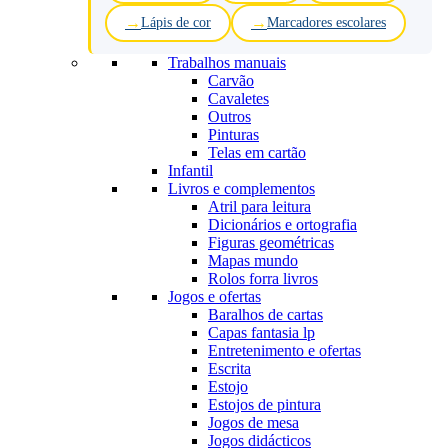
Lápis de cor
Marcadores escolares
Trabalhos manuais
Carvão
Cavaletes
Outros
Pinturas
Telas em cartão
Infantil
Livros e complementos
Atril para leitura
Dicionários e ortografia
Figuras geométricas
Mapas mundo
Rolos forra livros
Jogos e ofertas
Baralhos de cartas
Capas fantasia lp
Entretenimento e ofertas
Escrita
Estojo
Estojos de pintura
Jogos de mesa
Jogos didácticos