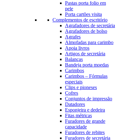
Pastas porta folio em
pele
Porta cartões visita
Complementos de escritório
Agrafadores de secretária
Agrafadores de bolso
Agrafes
Almofadas para carimbo
Apoia livros
Artigos de secretária
Balanças
Bandeja porta moedas
Carimbos
Carimbos – Fórmulas
especiais
Clips e pioneses
Cofres
Conjuntos de impressão
Datadores
Esponjeira e dedeira
Fitas métricas
Furadores de grande
capacidade
Furadores de rebites
Furadores de secretária