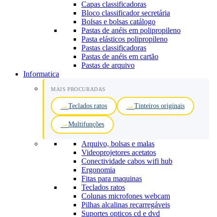
Capas classificadoras
Bloco classificador secretária
Bolsas e bolsas catálogo
Pastas de anéis em polipropileno
Pasta elásticos polipropileno
Pastas classificadoras
Pastas de anéis em cartão
Pastas de arquivo
Informatica
MAIS PROCURADAS
Teclados ratos
Tinteiros originais
Multifunções
Arquivo, bolsas e malas
Videoprojetores acetatos
Conectividade cabos wifi hub
Ergonomia
Fitas para maquinas
Teclados ratos
Colunas microfones webcam
Pilhas alcalinas recarregáveis
Suportes opticos cd e dvd