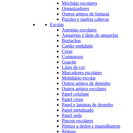
Mochilas escolares
Organizadores
Outros artigos de fantasia
Puzzles e quebra cabeças
Escolar
Agendas escolares
Aguarelas e lápis de aguarelas
Borrachas
Cartão ondulado
Ceras
Compassos
Guache
Lápis de cor
Marcadores escolares
Mobiliário escolar
Outros artigos de desenho
Outros artigos escolares
Papel celofane
Papel crepe
Papel e laminas de desenho
Papel metalizado
Papel seda
Pinceis escolares
Pintura a dedos e maquilhagem
Réguas