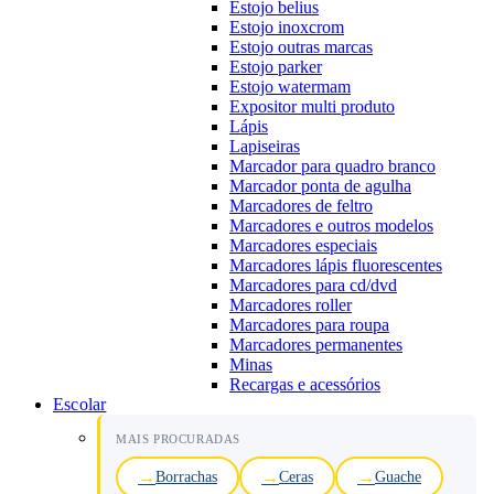
Estojo belius
Estojo inoxcrom
Estojo outras marcas
Estojo parker
Estojo watermam
Expositor multi produto
Lápis
Lapiseiras
Marcador para quadro branco
Marcador ponta de agulha
Marcadores de feltro
Marcadores e outros modelos
Marcadores especiais
Marcadores lápis fluorescentes
Marcadores para cd/dvd
Marcadores roller
Marcadores para roupa
Marcadores permanentes
Minas
Recargas e acessórios
Escolar
MAIS PROCURADAS
Borrachas
Ceras
Guache