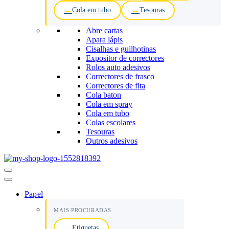
Cola em tubo
Tesouras
Abre cartas
Apara lápis
Cisalhas e guilhotinas
Expositor de correctores
Rolos auto adesivos
Correctores de frasco
Correctores de fita
Cola baton
Cola em spray
Cola em tubo
Colas escolares
Tesouras
Outros adesivos
Menu
de
navegação
Papel
MAIS PROCURADAS
Etiquetas