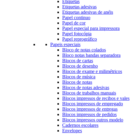
Etiquetas
Etiquetas adesivas
Etiquetas adesivas de anéis
Papel continuo
Papel de cor
Papel especial para impressora
Papel fotocópia
Papel reprográfico
Papeis especiais
Bloco de notas colados
Bloco notas bandas separadora
Blocos de cartas
Blocos de desenho
Blocos de exame e milimétricos
Blocos de música
Blocos de notas
Blocos de notas adesivas
Blocos de trabalhos manuais
Blocos impressos de recibos e vales
Blocos impressos de empregado
Blocos impressos de entregas
Blocos impressos de pedidos
Blocos impressos outros modelo
Cadernos escolares
Envelopes