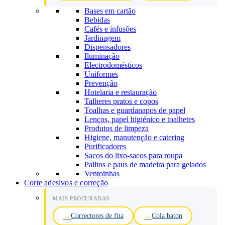
Bases em cartão
Bebidas
Cafés e infusões
Jardinagem
Dispensadores
Iluminação
Electrodomésticos
Uniformes
Prevenção
Hotelaria e restauração
Talheres pratos e copos
Toalhas e guardanapos de papel
Lenços, papel higiénico e toalhetes
Produtos de limpeza
Higiene, manutenção e catering
Purificadores
Sacos do lixo-sacos para roupa
Palitos e paus de madeira para gelados
Ventoinhas
Corte adesivos e correção
MAIS PROCURADAS
Correctores de fita
Cola baton