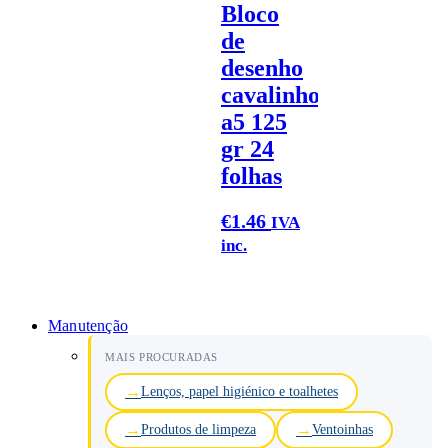
Bloco
de
desenho
cavalinho
a5 125
gr 24
folhas
€
1.46
IVA
inc.
Manutenção
MAIS PROCURADAS
Lenços, papel higiénico e toalhetes
Produtos de limpeza
Ventoinhas