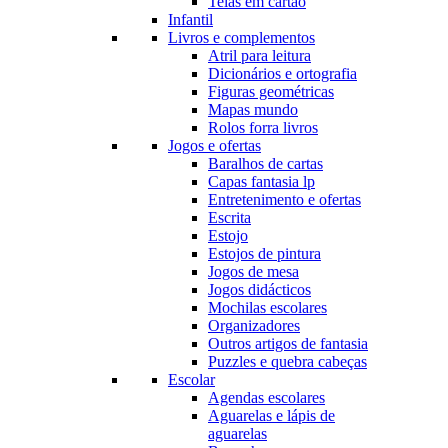
Telas em cartão
Infantil
Livros e complementos
Atril para leitura
Dicionários e ortografia
Figuras geométricas
Mapas mundo
Rolos forra livros
Jogos e ofertas
Baralhos de cartas
Capas fantasia lp
Entretenimento e ofertas
Escrita
Estojo
Estojos de pintura
Jogos de mesa
Jogos didácticos
Mochilas escolares
Organizadores
Outros artigos de fantasia
Puzzles e quebra cabeças
Escolar
Agendas escolares
Aguarelas e lápis de
aguarelas