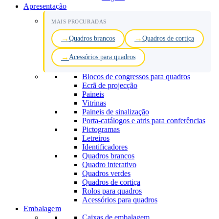
Apresentação
MAIS PROCURADAS
Quadros brancos
Quadros de cortiça
Acessórios para quadros
Blocos de congressos para quadros
Ecrã de projecção
Paineis
Vitrinas
Paineis de sinalização
Porta-catálogos e atris para conferências
Pictogramas
Letreiros
Identificadores
Quadros brancos
Quadro interativo
Quadros verdes
Quadros de cortiça
Rolos para quadros
Acessórios para quadros
Embalagem
Caixas de embalagem