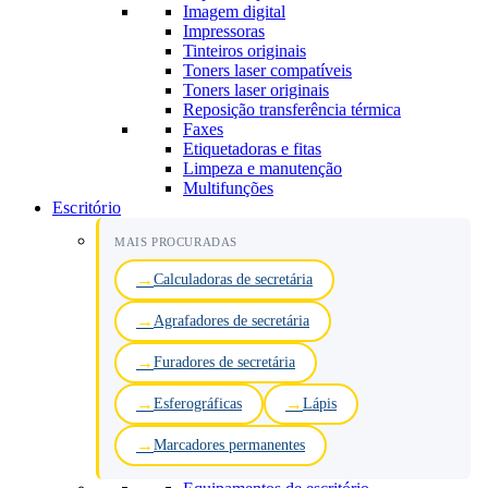
Imagem digital
Impressoras
Tinteiros originais
Toners laser compatíveis
Toners laser originais
Reposição transferência térmica
Faxes
Etiquetadoras e fitas
Limpeza e manutenção
Multifunções
Escritório
MAIS PROCURADAS
Calculadoras de secretária
Agrafadores de secretária
Furadores de secretária
Esferográficas
Lápis
Marcadores permanentes