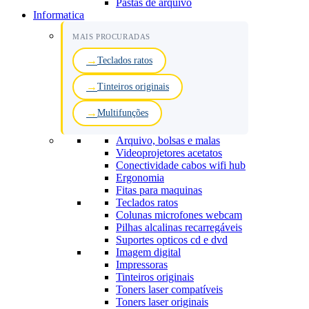
Pastas de arquivo
Informatica
MAIS PROCURADAS
Teclados ratos
Tinteiros originais
Multifunções
Arquivo, bolsas e malas
Videoprojetores acetatos
Conectividade cabos wifi hub
Ergonomia
Fitas para maquinas
Teclados ratos
Colunas microfones webcam
Pilhas alcalinas recarregáveis
Suportes opticos cd e dvd
Imagem digital
Impressoras
Tinteiros originais
Toners laser compatíveis
Toners laser originais