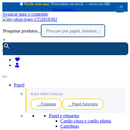
Verão sem suar.
Ventoinhas em stock — envio em 48h.
×
Ver modelos →
Avançar para o conteúdo
Pesquisar produtos...
×
encomendar por telefone :
216 003 523
(chamada rede fixa nacional)
Papel
MAIS PROCURADAS
Etiquetas
Papel fotocópia
Papel e etiquetas
Cartão cinza e cartão pluma
Cartolinas