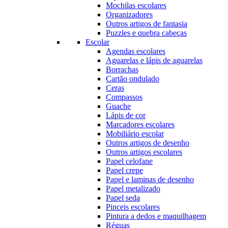
Mochilas escolares
Organizadores
Outros artigos de fantasia
Puzzles e quebra cabeças
Escolar
Agendas escolares
Aguarelas e lápis de aguarelas
Borrachas
Cartão ondulado
Ceras
Compassos
Guache
Lápis de cor
Marcadores escolares
Mobiliário escolar
Outros artigos de desenho
Outros artigos escolares
Papel celofane
Papel crepe
Papel e laminas de desenho
Papel metalizado
Papel seda
Pinceis escolares
Pintura a dedos e maquilhagem
Réguas