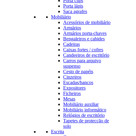
Porta clips
Porta lápis
Saca agrafes
Mobiliário
Acessórios de mobiliário
Armários
Armários porta-chaves
Bengaleiros e cabides
Cadeiras
Caixas fortes / cofres
Candeeiros de escritório
Carros para arquivo
suspenso
Cesto de papéis
Cinzeiros
Escadas/bancos
Expositores
Ficheiros
Mesas
Mobiliário auxiliar
Mobiliário informático
Relógios de escritório
Tapetes de protecção de
solo
Escrita