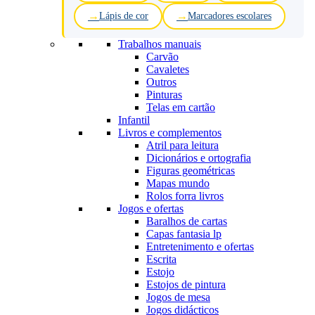
Lápis de cor
Marcadores escolares
Trabalhos manuais
Carvão
Cavaletes
Outros
Pinturas
Telas em cartão
Infantil
Livros e complementos
Atril para leitura
Dicionários e ortografia
Figuras geométricas
Mapas mundo
Rolos forra livros
Jogos e ofertas
Baralhos de cartas
Capas fantasia lp
Entretenimento e ofertas
Escrita
Estojo
Estojos de pintura
Jogos de mesa
Jogos didácticos