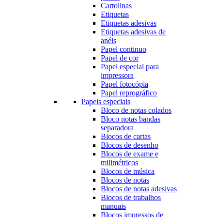
Cartolinas
Etiquetas
Etiquetas adesivas
Etiquetas adesivas de
anéis
Papel continuo
Papel de cor
Papel especial para
impressora
Papel fotocópia
Papel reprográfico
Papeis especiais
Bloco de notas colados
Bloco notas bandas
separadora
Blocos de cartas
Blocos de desenho
Blocos de exame e
milimétricos
Blocos de música
Blocos de notas
Blocos de notas adesivas
Blocos de trabalhos
manuais
Blocos impressos de