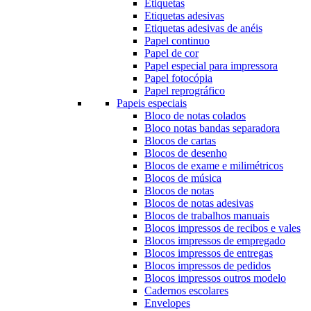
Etiquetas
Etiquetas adesivas
Etiquetas adesivas de anéis
Papel continuo
Papel de cor
Papel especial para impressora
Papel fotocópia
Papel reprográfico
Papeis especiais
Bloco de notas colados
Bloco notas bandas separadora
Blocos de cartas
Blocos de desenho
Blocos de exame e milimétricos
Blocos de música
Blocos de notas
Blocos de notas adesivas
Blocos de trabalhos manuais
Blocos impressos de recibos e vales
Blocos impressos de empregado
Blocos impressos de entregas
Blocos impressos de pedidos
Blocos impressos outros modelo
Cadernos escolares
Envelopes