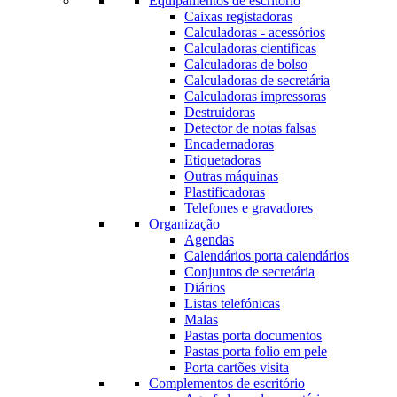
Equipamentos de escritório
Caixas registadoras
Calculadoras - acessórios
Calculadoras cientificas
Calculadoras de bolso
Calculadoras de secretária
Calculadoras impressoras
Destruidoras
Detector de notas falsas
Encadernadoras
Etiquetadoras
Outras máquinas
Plastificadoras
Telefones e gravadores
Organização
Agendas
Calendários porta calendários
Conjuntos de secretária
Diários
Listas telefónicas
Malas
Pastas porta documentos
Pastas porta folio em pele
Porta cartões visita
Complementos de escritório