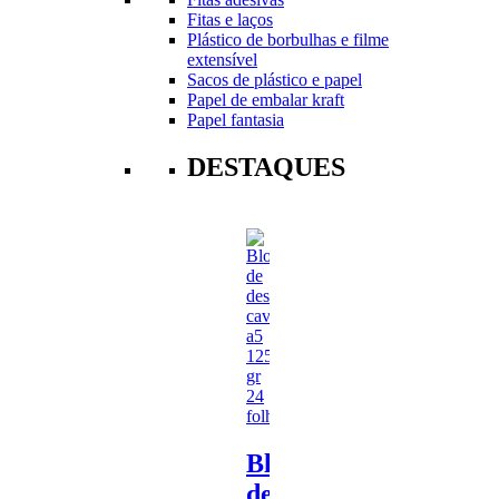
Fitas e laços
Plástico de borbulhas e filme
extensível
Sacos de plástico e papel
Papel de embalar kraft
Papel fantasia
DESTAQUES
Bloco
de