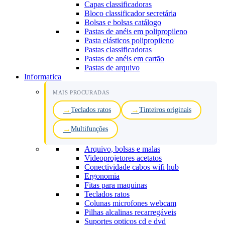
Capas classificadoras
Bloco classificador secretária
Bolsas e bolsas catálogo
Pastas de anéis em polipropileno
Pasta elásticos polipropileno
Pastas classificadoras
Pastas de anéis em cartão
Pastas de arquivo
Informatica
MAIS PROCURADAS
Teclados ratos
Tinteiros originais
Multifunções
Arquivo, bolsas e malas
Videoprojetores acetatos
Conectividade cabos wifi hub
Ergonomia
Fitas para maquinas
Teclados ratos
Colunas microfones webcam
Pilhas alcalinas recarregáveis
Suportes opticos cd e dvd