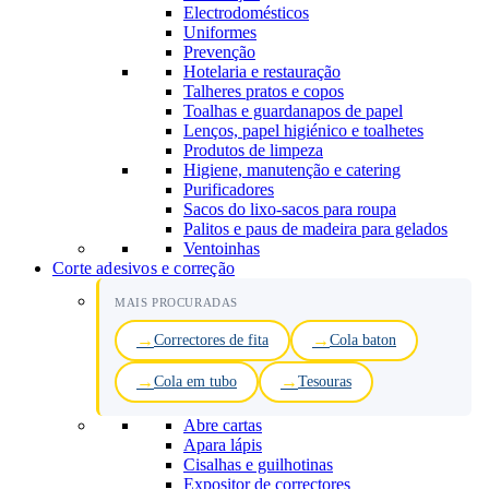
Electrodomésticos
Uniformes
Prevenção
Hotelaria e restauração
Talheres pratos e copos
Toalhas e guardanapos de papel
Lenços, papel higiénico e toalhetes
Produtos de limpeza
Higiene, manutenção e catering
Purificadores
Sacos do lixo-sacos para roupa
Palitos e paus de madeira para gelados
Ventoinhas
Corte adesivos e correção
MAIS PROCURADAS
Correctores de fita
Cola baton
Cola em tubo
Tesouras
Abre cartas
Apara lápis
Cisalhas e guilhotinas
Expositor de correctores