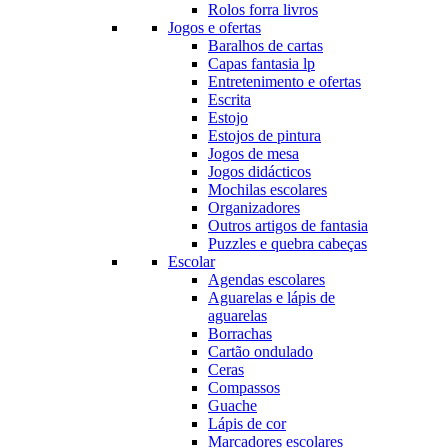
Rolos forra livros
Jogos e ofertas
Baralhos de cartas
Capas fantasia lp
Entretenimento e ofertas
Escrita
Estojo
Estojos de pintura
Jogos de mesa
Jogos didácticos
Mochilas escolares
Organizadores
Outros artigos de fantasia
Puzzles e quebra cabeças
Escolar
Agendas escolares
Aguarelas e lápis de
aguarelas
Borrachas
Cartão ondulado
Ceras
Compassos
Guache
Lápis de cor
Marcadores escolares