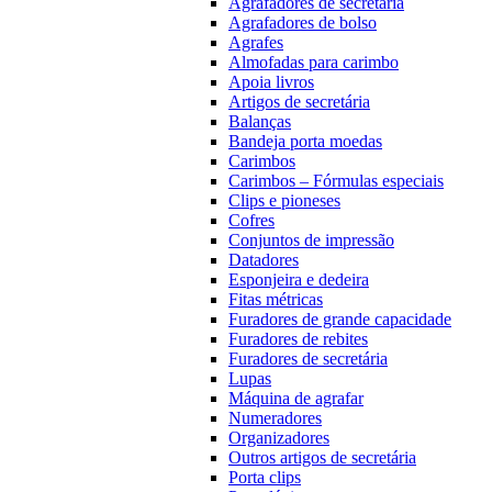
Agrafadores de secretária
Agrafadores de bolso
Agrafes
Almofadas para carimbo
Apoia livros
Artigos de secretária
Balanças
Bandeja porta moedas
Carimbos
Carimbos – Fórmulas especiais
Clips e pioneses
Cofres
Conjuntos de impressão
Datadores
Esponjeira e dedeira
Fitas métricas
Furadores de grande capacidade
Furadores de rebites
Furadores de secretária
Lupas
Máquina de agrafar
Numeradores
Organizadores
Outros artigos de secretária
Porta clips