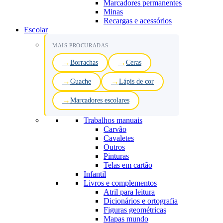
Marcadores permanentes
Minas
Recargas e acessórios
Escolar
MAIS PROCURADAS
Borrachas
Ceras
Guache
Lápis de cor
Marcadores escolares
Trabalhos manuais
Carvão
Cavaletes
Outros
Pinturas
Telas em cartão
Infantil
Livros e complementos
Atril para leitura
Dicionários e ortografia
Figuras geométricas
Mapas mundo