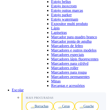
Estojo belius
Estojo inoxcrom
Estojo outras marcas
Estojo parker
Estojo watermam
Expositor multi produto
Lápis
Lapiseiras
Marcador para quadro branco
Marcador ponta de agulha
Marcadores de feltro
Marcadores e outros modelos
Marcadores especiais
Marcadores lápis fluorescentes
Marcadores para cd/dvd
Marcadores roller
Marcadores para roupa
Marcadores permanentes
Minas
Recargas e acessórios
Escolar
MAIS PROCURADAS
Borrachas
Ceras
Guache