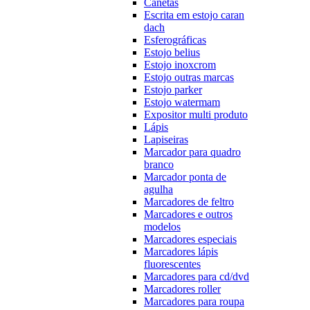
Canetas
Escrita em estojo caran
dach
Esferográficas
Estojo belius
Estojo inoxcrom
Estojo outras marcas
Estojo parker
Estojo watermam
Expositor multi produto
Lápis
Lapiseiras
Marcador para quadro
branco
Marcador ponta de
agulha
Marcadores de feltro
Marcadores e outros
modelos
Marcadores especiais
Marcadores lápis
fluorescentes
Marcadores para cd/dvd
Marcadores roller
Marcadores para roupa