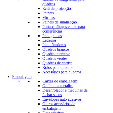
quadros
Ecrã de projecção
Paineis
Vitrinas
Paineis de sinalização
Porta-catálogos e atris para
conferências
Pictogramas
Letreiros
Identificadores
Quadros brancos
Quadro interativo
Quadros verdes
Quadros de cortiça
Rolos para quadros
Acessórios para quadros
Embalagem
Caixas de embalagem
Guilhotina metálica
Desenrolador e máquinas de
fechar sacos
Envelopes auto adesivos
Outros acessórios de
embalagem
Fitas adesivas