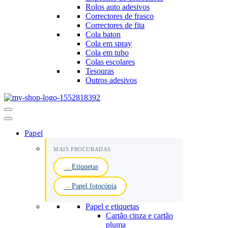
Rolos auto adesivos
Correctores de frasco
Correctores de fita
Cola baton
Cola em spray
Cola em tubo
Colas escolares
Tesouras
Outros adesivos
Menu
de
navegação
Papel
MAIS PROCURADAS
Etiquetas
Papel fotocópia
Papel e etiquetas
Cartão cinza e cartão
pluma