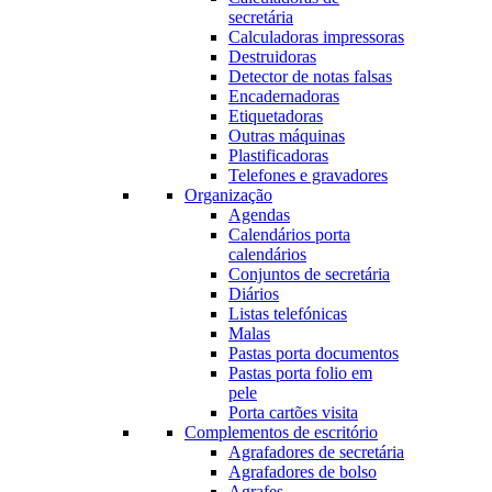
secretária
Calculadoras impressoras
Destruidoras
Detector de notas falsas
Encadernadoras
Etiquetadoras
Outras máquinas
Plastificadoras
Telefones e gravadores
Organização
Agendas
Calendários porta
calendários
Conjuntos de secretária
Diários
Listas telefónicas
Malas
Pastas porta documentos
Pastas porta folio em
pele
Porta cartões visita
Complementos de escritório
Agrafadores de secretária
Agrafadores de bolso
Agrafes