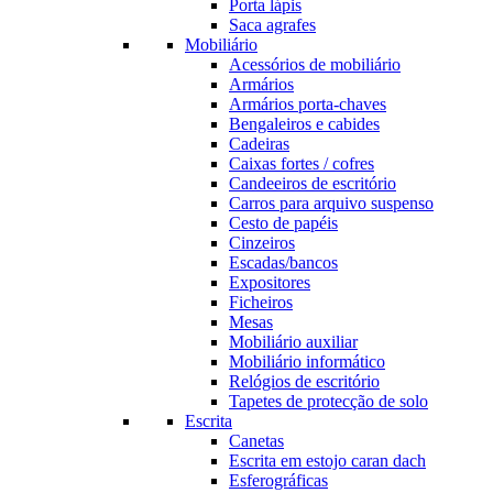
Porta lápis
Saca agrafes
Mobiliário
Acessórios de mobiliário
Armários
Armários porta-chaves
Bengaleiros e cabides
Cadeiras
Caixas fortes / cofres
Candeeiros de escritório
Carros para arquivo suspenso
Cesto de papéis
Cinzeiros
Escadas/bancos
Expositores
Ficheiros
Mesas
Mobiliário auxiliar
Mobiliário informático
Relógios de escritório
Tapetes de protecção de solo
Escrita
Canetas
Escrita em estojo caran dach
Esferográficas