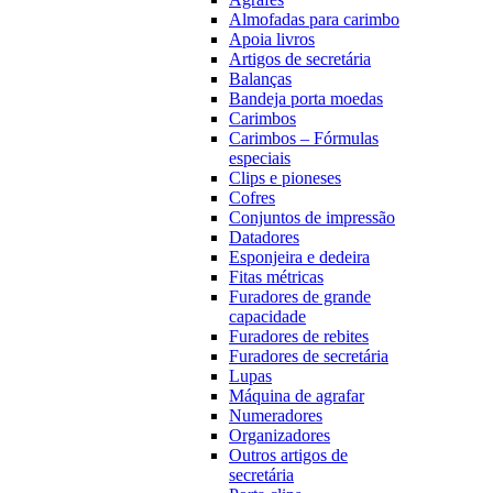
Almofadas para carimbo
Apoia livros
Artigos de secretária
Balanças
Bandeja porta moedas
Carimbos
Carimbos – Fórmulas
especiais
Clips e pioneses
Cofres
Conjuntos de impressão
Datadores
Esponjeira e dedeira
Fitas métricas
Furadores de grande
capacidade
Furadores de rebites
Furadores de secretária
Lupas
Máquina de agrafar
Numeradores
Organizadores
Outros artigos de
secretária