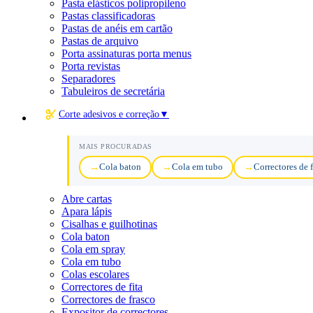
Pasta elásticos polipropileno
Pastas classificadoras
Pastas de anéis em cartão
Pastas de arquivo
Porta assinaturas porta menus
Porta revistas
Separadores
Tabuleiros de secretária
Corte adesivos e correção
▼
MAIS PROCURADAS
Cola baton
Cola em tubo
Correctores de f
Abre cartas
Apara lápis
Cisalhas e guilhotinas
Cola baton
Cola em spray
Cola em tubo
Colas escolares
Correctores de fita
Correctores de frasco
Expositor de correctores