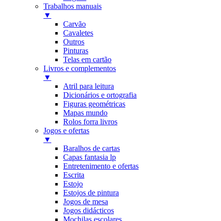
Trabalhos manuais
▼
Carvão
Cavaletes
Outros
Pinturas
Telas em cartão
Livros e complementos
▼
Atril para leitura
Dicionários e ortografia
Figuras geométricas
Mapas mundo
Rolos forra livros
Jogos e ofertas
▼
Baralhos de cartas
Capas fantasia lp
Entretenimento e ofertas
Escrita
Estojo
Estojos de pintura
Jogos de mesa
Jogos didácticos
Mochilas escolares