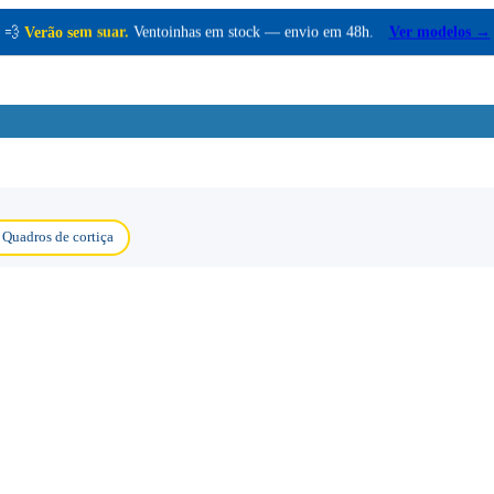
💨
Verão sem suar.
Ventoinhas em stock — envio em 48h.
Ver modelos →
Quadros de cortiça