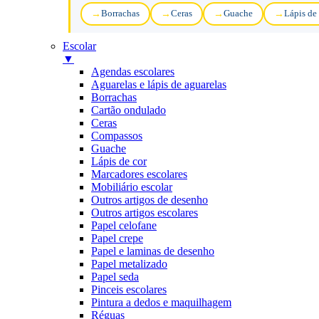
Borrachas
Ceras
Guache
Lápis de
Escolar
▼
Agendas escolares
Aguarelas e lápis de aguarelas
Borrachas
Cartão ondulado
Ceras
Compassos
Guache
Lápis de cor
Marcadores escolares
Mobiliário escolar
Outros artigos de desenho
Outros artigos escolares
Papel celofane
Papel crepe
Papel e laminas de desenho
Papel metalizado
Papel seda
Pinceis escolares
Pintura a dedos e maquilhagem
Réguas