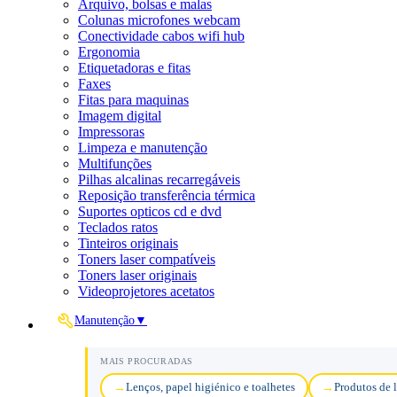
Arquivo, bolsas e malas
Colunas microfones webcam
Conectividade cabos wifi hub
Ergonomia
Etiquetadoras e fitas
Faxes
Fitas para maquinas
Imagem digital
Impressoras
Limpeza e manutenção
Multifunções
Pilhas alcalinas recarregáveis
Reposição transferência térmica
Suportes opticos cd e dvd
Teclados ratos
Tinteiros originais
Toners laser compatíveis
Toners laser originais
Videoprojetores acetatos
Manutenção
▼
MAIS PROCURADAS
Lenços, papel higiénico e toalhetes
Produtos de 