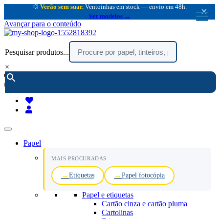
💨
Verão sem suar.
Ventoinhas em stock — envio em 48h.
×
Ver modelos →
Avançar para o conteúdo
Pesquisar produtos...
×
encomendar por telefone :
216 003 523
(chamada rede fixa nacional)
Papel
MAIS PROCURADAS
Etiquetas
Papel fotocópia
Papel e etiquetas
Cartão cinza e cartão pluma
Cartolinas