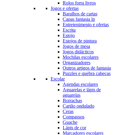
Rolos forra livros
Jogos e ofertas
Baralhos de cartas
Capas fantasia lp
Entretenimento e ofertas
Escrita
Estojo
Estojos de pintura
Jogos de mesa
Jogos didácticos
Mochilas escolares
Organizadores
Outros artigos de fantasia
Puzzles e quebra cabeças
Escolar
Agendas escolares
Aguarelas e lápis de
aguarelas
Borrachas
Cartão ondulado
Ceras
Compassos
Guache
Lápis de cor
Marcadores escolares