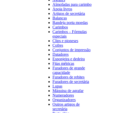
Almofadas para carimbo
Apoia livros
Artigos de secretária
Balanças
Bandeja porta moedas
Carimbos
Carimbos – Fórmulas
especiais
Clips e pioneses
Cofres
Conjuntos de impressão
Datadores
Esponjeira e dedeira
Fitas métricas
Furadores de grande
capacidade
Furadores de rebites
Furadores de secretária
Lupas
Máquina de agrafar
Numeradores
Organizadores
Outros artigos de
secretária