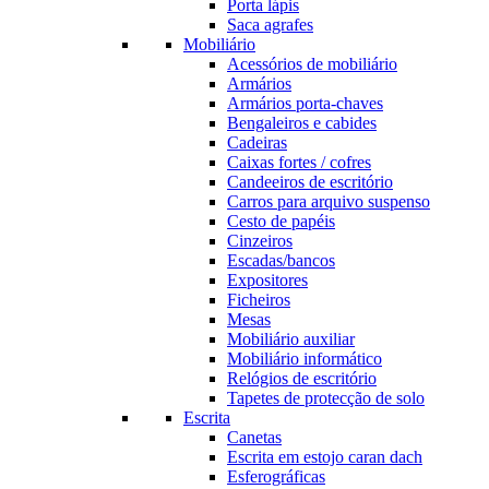
Porta lápis
Saca agrafes
Mobiliário
Acessórios de mobiliário
Armários
Armários porta-chaves
Bengaleiros e cabides
Cadeiras
Caixas fortes / cofres
Candeeiros de escritório
Carros para arquivo suspenso
Cesto de papéis
Cinzeiros
Escadas/bancos
Expositores
Ficheiros
Mesas
Mobiliário auxiliar
Mobiliário informático
Relógios de escritório
Tapetes de protecção de solo
Escrita
Canetas
Escrita em estojo caran dach
Esferográficas