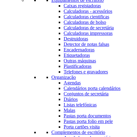
Equipamentos de escritório
Caixas registadoras
Calculadoras - acessórios
Calculadoras cientificas
Calculadoras de bolso
Calculadoras de secretária
Calculadoras impressoras
Destruidoras
Detector de notas falsas
Encadernadoras
Etiquetadoras
Outras máquinas
Plastificadoras
Telefones e gravadores
Organização
Agendas
Calendários porta calendários
Conjuntos de secretária
Diários
Listas telefónicas
Malas
Pastas porta documentos
Pastas porta folio em pele
Porta cartões visita
Complementos de escritório