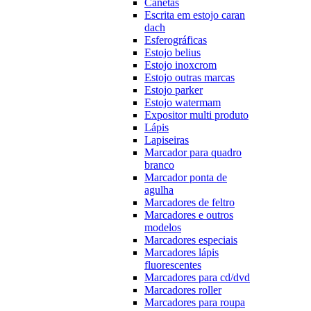
Canetas
Escrita em estojo caran
dach
Esferográficas
Estojo belius
Estojo inoxcrom
Estojo outras marcas
Estojo parker
Estojo watermam
Expositor multi produto
Lápis
Lapiseiras
Marcador para quadro
branco
Marcador ponta de
agulha
Marcadores de feltro
Marcadores e outros
modelos
Marcadores especiais
Marcadores lápis
fluorescentes
Marcadores para cd/dvd
Marcadores roller
Marcadores para roupa