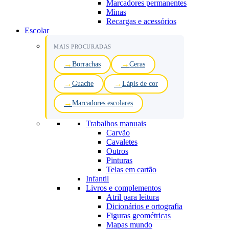
Marcadores permanentes
Minas
Recargas e acessórios
Escolar
MAIS PROCURADAS
Borrachas
Ceras
Guache
Lápis de cor
Marcadores escolares
Trabalhos manuais
Carvão
Cavaletes
Outros
Pinturas
Telas em cartão
Infantil
Livros e complementos
Atril para leitura
Dicionários e ortografia
Figuras geométricas
Mapas mundo