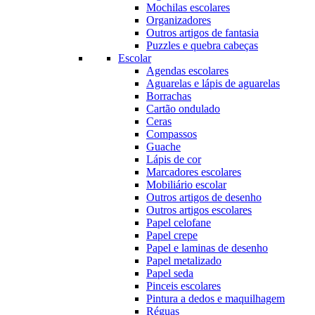
Mochilas escolares
Organizadores
Outros artigos de fantasia
Puzzles e quebra cabeças
Escolar
Agendas escolares
Aguarelas e lápis de aguarelas
Borrachas
Cartão ondulado
Ceras
Compassos
Guache
Lápis de cor
Marcadores escolares
Mobiliário escolar
Outros artigos de desenho
Outros artigos escolares
Papel celofane
Papel crepe
Papel e laminas de desenho
Papel metalizado
Papel seda
Pinceis escolares
Pintura a dedos e maquilhagem
Réguas