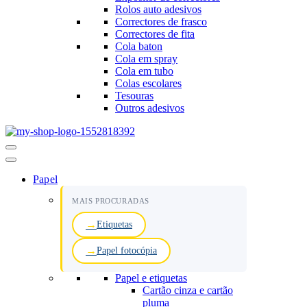
Rolos auto adesivos
Correctores de frasco
Correctores de fita
Cola baton
Cola em spray
Cola em tubo
Colas escolares
Tesouras
Outros adesivos
Menu
de
navegação
Papel
MAIS PROCURADAS
Etiquetas
Papel fotocópia
Papel e etiquetas
Cartão cinza e cartão
pluma