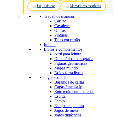
Lápis de cor
Marcadores escolares
Trabalhos manuais
Carvão
Cavaletes
Outros
Pinturas
Telas em cartão
Infantil
Livros e complementos
Atril para leitura
Dicionários e ortografia
Figuras geométricas
Mapas mundo
Rolos forra livros
Jogos e ofertas
Baralhos de cartas
Capas fantasia lp
Entretenimento e ofertas
Escrita
Estojo
Estojos de pintura
Jogos de mesa
Jogos didácticos