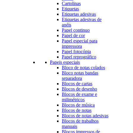
Cartolinas
Etiquetas
Etiquetas adesivas
Etiquetas adesivas de
anéis
Papel continuo
Papel de cor
Papel especial para
impressora
Papel fotocópia
Papel reprográfico
Papeis especiais
Bloco de notas colados
Bloco notas bandas
separadora
Blocos de cartas
Blocos de desenho
Blocos de exame e
milimétricos
Blocos de música
Blocos de notas
Blocos de notas adesivas
Blocos de trabalhos
manuais
Blocos impressos de