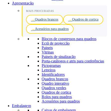
Apresentação
MAIS PROCURADAS
Quadros brancos
Quadros de cortiça
Acessórios para quadros
Blocos de congressos para quadros
Ecrã de projecção
Paineis
Vitrinas
Paineis de sinalização
Porta-catálogos e atris para conferências
Pictogramas
Letreiros
Identificadores
Quadros brancos
Quadro interativo
Quadros verdes
Quadros de cortiça
Rolos para quadros
Acessórios para quadros
Embalagem
Caixas de embalagem