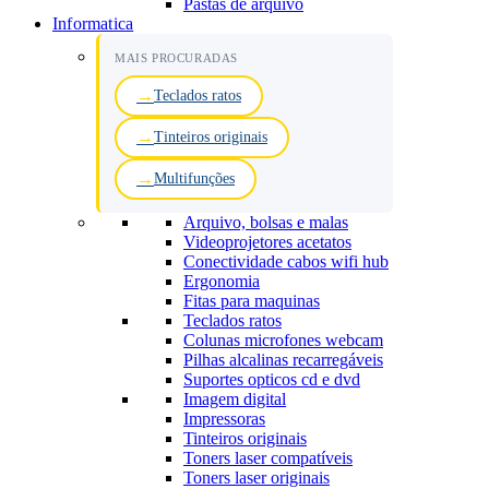
Pastas de arquivo
Informatica
MAIS PROCURADAS
Teclados ratos
Tinteiros originais
Multifunções
Arquivo, bolsas e malas
Videoprojetores acetatos
Conectividade cabos wifi hub
Ergonomia
Fitas para maquinas
Teclados ratos
Colunas microfones webcam
Pilhas alcalinas recarregáveis
Suportes opticos cd e dvd
Imagem digital
Impressoras
Tinteiros originais
Toners laser compatíveis
Toners laser originais