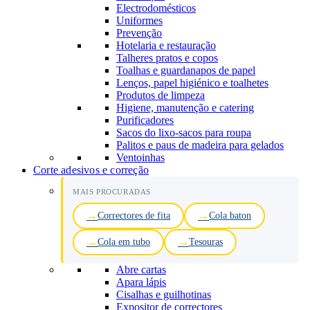
Electrodomésticos
Uniformes
Prevenção
Hotelaria e restauração
Talheres pratos e copos
Toalhas e guardanapos de papel
Lenços, papel higiénico e toalhetes
Produtos de limpeza
Higiene, manutenção e catering
Purificadores
Sacos do lixo-sacos para roupa
Palitos e paus de madeira para gelados
Ventoinhas
Corte adesivos e correção
MAIS PROCURADAS
Correctores de fita
Cola baton
Cola em tubo
Tesouras
Abre cartas
Apara lápis
Cisalhas e guilhotinas
Expositor de correctores