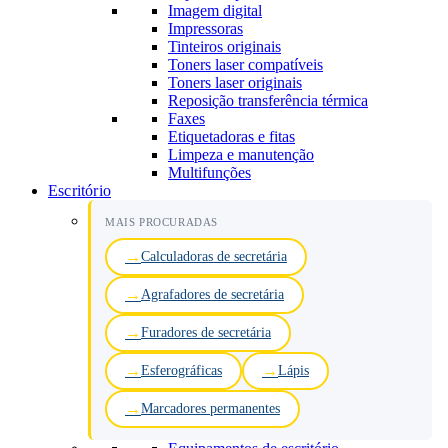
Imagem digital
Impressoras
Tinteiros originais
Toners laser compatíveis
Toners laser originais
Reposição transferência térmica
Faxes
Etiquetadoras e fitas
Limpeza e manutenção
Multifunções
Escritório
MAIS PROCURADAS
Calculadoras de secretária
Agrafadores de secretária
Furadores de secretária
Esferográficas
Lápis
Marcadores permanentes