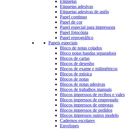
Etiquetas
Etiquetas adesivas
Etiquetas adesivas de anéis
Papel continuo
Papel de cor
Papel especial para impressora
Papel fotocópia
Papel reprográfico
Papeis especiais
Bloco de notas colados
Bloco notas bandas separadora
Blocos de cartas
Blocos de desenho
Blocos de exame e milimétricos
Blocos de música
Blocos de notas
Blocos de notas adesivas
Blocos de trabalhos manuais
Blocos impressos de recibos e vales
Blocos impressos de empregado
Blocos impressos de entregas
Blocos impressos de pedidos
Blocos impressos outros modelo
Cadernos escolares
Envelopes