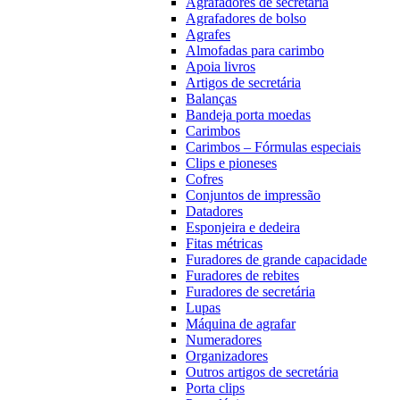
Agrafadores de secretária
Agrafadores de bolso
Agrafes
Almofadas para carimbo
Apoia livros
Artigos de secretária
Balanças
Bandeja porta moedas
Carimbos
Carimbos – Fórmulas especiais
Clips e pioneses
Cofres
Conjuntos de impressão
Datadores
Esponjeira e dedeira
Fitas métricas
Furadores de grande capacidade
Furadores de rebites
Furadores de secretária
Lupas
Máquina de agrafar
Numeradores
Organizadores
Outros artigos de secretária
Porta clips