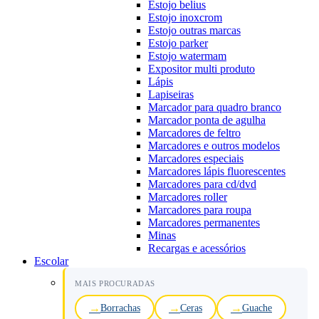
Estojo belius
Estojo inoxcrom
Estojo outras marcas
Estojo parker
Estojo watermam
Expositor multi produto
Lápis
Lapiseiras
Marcador para quadro branco
Marcador ponta de agulha
Marcadores de feltro
Marcadores e outros modelos
Marcadores especiais
Marcadores lápis fluorescentes
Marcadores para cd/dvd
Marcadores roller
Marcadores para roupa
Marcadores permanentes
Minas
Recargas e acessórios
Escolar
MAIS PROCURADAS
Borrachas
Ceras
Guache