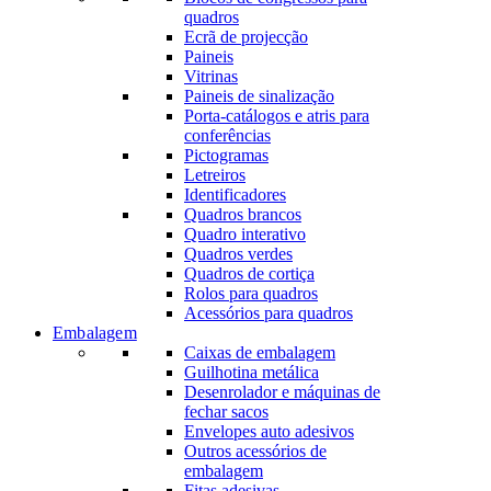
quadros
Ecrã de projecção
Paineis
Vitrinas
Paineis de sinalização
Porta-catálogos e atris para
conferências
Pictogramas
Letreiros
Identificadores
Quadros brancos
Quadro interativo
Quadros verdes
Quadros de cortiça
Rolos para quadros
Acessórios para quadros
Embalagem
Caixas de embalagem
Guilhotina metálica
Desenrolador e máquinas de
fechar sacos
Envelopes auto adesivos
Outros acessórios de
embalagem
Fitas adesivas