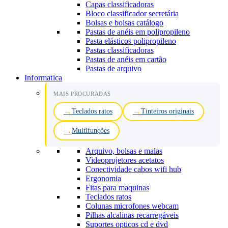
Capas classificadoras
Bloco classificador secretária
Bolsas e bolsas catálogo
Pastas de anéis em polipropileno
Pasta elásticos polipropileno
Pastas classificadoras
Pastas de anéis em cartão
Pastas de arquivo
Informatica
MAIS PROCURADAS
Teclados ratos
Tinteiros originais
Multifunções
Arquivo, bolsas e malas
Videoprojetores acetatos
Conectividade cabos wifi hub
Ergonomia
Fitas para maquinas
Teclados ratos
Colunas microfones webcam
Pilhas alcalinas recarregáveis
Suportes opticos cd e dvd