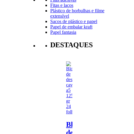
Fitas e laços
Plástico de borbulhas e filme
extensível
Sacos de plástico e papel
Papel de embalar kraft
Papel fantasia
DESTAQUES
Bloco
de