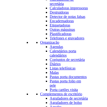
secretária
Calculadoras impressoras
Destruidoras
Detector de notas falsas
Encadernadoras
Etiquetadoras
Outras máquinas
Plastificadoras
Telefones e gravadores
Organização
Agendas
Calendários porta
calendários
Conjuntos de secretária
Diários
Listas telefónicas
Malas
Pastas porta documentos
Pastas porta folio em
pele
Porta cartões visita
Complementos de escritório
Agrafadores de secretária
Agrafadores de bolso
Agrafes