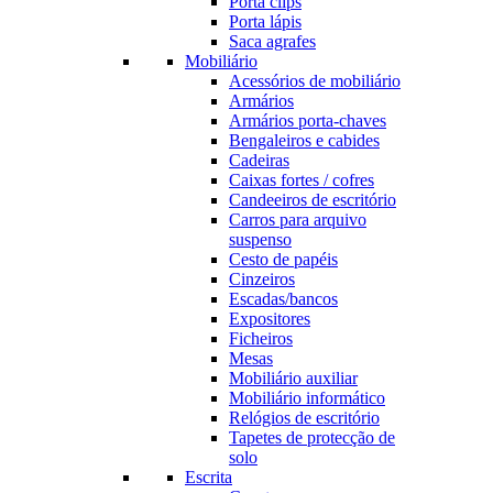
Porta clips
Porta lápis
Saca agrafes
Mobiliário
Acessórios de mobiliário
Armários
Armários porta-chaves
Bengaleiros e cabides
Cadeiras
Caixas fortes / cofres
Candeeiros de escritório
Carros para arquivo
suspenso
Cesto de papéis
Cinzeiros
Escadas/bancos
Expositores
Ficheiros
Mesas
Mobiliário auxiliar
Mobiliário informático
Relógios de escritório
Tapetes de protecção de
solo
Escrita