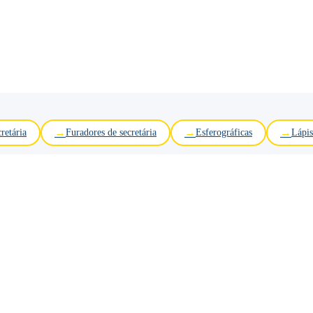
retária
Furadores de secretária
Esferográficas
Lápis