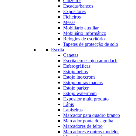
Cinzeiros
Escadas/bancos
Expositores
Ficheiros
Mesas
Mobiliário auxiliar
Mobiliário informático
Relógios de escritório
Tapetes de protecção de solo
Escrita
Canetas
Escrita em estojo caran dach
Esferográficas
Estojo belius
Estojo inoxcrom
Estojo outras marcas
Estojo parker
Estojo watermam
Expositor multi produto
Lápis
Lapiseiras
Marcador para quadro branco
Marcador ponta de agulha
Marcadores de feltro
Marcadores e outros modelos