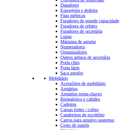
Datadores
Esponjeira e dedeira
Fitas métricas
Furadores de grande capacidade
Furadores de rebites
Furadores de secretária
Lupas
Máquina de agrafar
Numeradores
Organizadores
Outros artigos de secretária
Porta clips
Porta lápis
Saca agrafes
Mobiliário
Acessórios de mobiliário
Armários
Armários porta-chaves
Bengaleiros e cabides
Cadeiras
Caixas fortes / cofres
Candeeiros de escritório
Carros para arquivo suspenso
Cesto de papéis