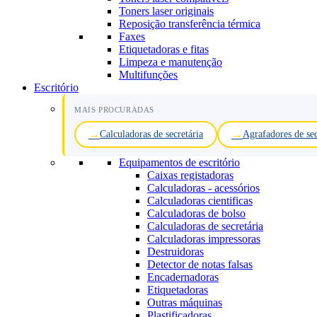
Toners laser originais
Reposição transferência térmica
Faxes
Etiquetadoras e fitas
Limpeza e manutenção
Multifunções
Escritório
MAIS PROCURADAS
Calculadoras de secretária
Agrafadores de sec
Equipamentos de escritório
Caixas registadoras
Calculadoras - acessórios
Calculadoras cientificas
Calculadoras de bolso
Calculadoras de secretária
Calculadoras impressoras
Destruidoras
Detector de notas falsas
Encadernadoras
Etiquetadoras
Outras máquinas
Plastificadoras