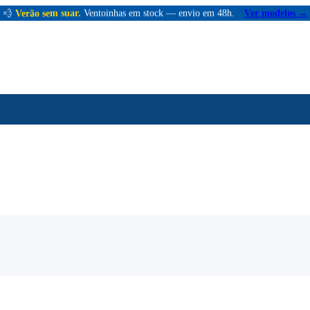
💨
Verão sem suar.
Ventoinhas em stock — envio em 48h.
Ver modelos →