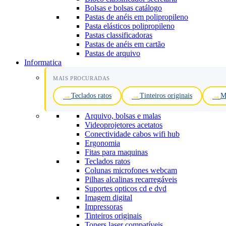
Bolsas e bolsas catálogo
Pastas de anéis em polipropileno
Pasta elásticos polipropileno
Pastas classificadoras
Pastas de anéis em cartão
Pastas de arquivo
Informatica
MAIS PROCURADAS
Teclados ratos
Tinteiros originais
M
Arquivo, bolsas e malas
Videoprojetores acetatos
Conectividade cabos wifi hub
Ergonomia
Fitas para maquinas
Teclados ratos
Colunas microfones webcam
Pilhas alcalinas recarregáveis
Suportes opticos cd e dvd
Imagem digital
Impressoras
Tinteiros originais
Toners laser compatíveis