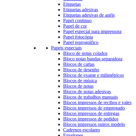
Etiquetas
Etiquetas adesivas
Etiquetas adesivas de anéis
Papel continuo
Papel de cor
Papel especial para impressora
Papel fotocópia
Papel reprográfico
Papeis especiais
Bloco de notas colados
Bloco notas bandas separadora
Blocos de cartas
Blocos de desenho
Blocos de exame e milimétricos
Blocos de música
Blocos de notas
Blocos de notas adesivas
Blocos de trabalhos manuais
Blocos impressos de recibos e vales
Blocos impressos de empregado
Blocos impressos de entregas
Blocos impressos de pedidos
Blocos impressos outros modelo
Cadernos escolares
Envelopes