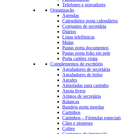
Telefones e gravadores
Organização
Agendas
Calendários porta calendários
Conjuntos de secretária
Diários
Listas telefónicas
Malas
Pastas porta documentos
Pastas porta folio em pele
Porta cartões visita
Complementos de escritório
Agrafadores de secretária
Agrafadores de bolso
Agrafes
Almofadas para carimbo
Apoia livros
Artigos de secretária
Balanças
Bandeja porta moedas
Carimbos
Carimbos – Fórmulas especiais
Clips e pioneses
Cofres
Conjuntos de impressão