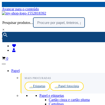
Avançar para o conteúdo
Pesquisar produtos...
×
encomendar por telefone :
216 003 523
(chamada rede fixa nacional)
Carrinho
0
Papel
MAIS PROCURADAS
Etiquetas
Papel fotocópia
Papel e etiquetas
Cartão cinza e cartão pluma
Cartolinas