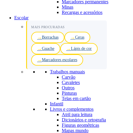
Marcadores permanentes
Minas
Recargas e acessórios
Escolar
MAIS PROCURADAS
Borrachas
Ceras
Guache
Lápis de cor
Marcadores escolares
Trabalhos manuais
Carvão
Cavaletes
Outros
Pinturas
Telas em cartão
Infantil
Livros e complementos
Atril para leitura
Dicionários e ortografia
Figuras geométricas
Mapas mundo