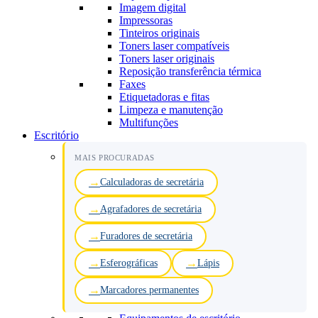
Imagem digital
Impressoras
Tinteiros originais
Toners laser compatíveis
Toners laser originais
Reposição transferência térmica
Faxes
Etiquetadoras e fitas
Limpeza e manutenção
Multifunções
Escritório
MAIS PROCURADAS
Calculadoras de secretária
Agrafadores de secretária
Furadores de secretária
Esferográficas
Lápis
Marcadores permanentes