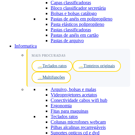
Capas classificadoras
Bloco classificador secretária
Bolsas e bolsas catálogo
Pastas de anéis em polipropileno
Pasta elásticos polipropileno
Pastas classificadoras
Pastas de anéis em cartão
Pastas de arquivo
Informatica
MAIS PROCURADAS
Teclados ratos
Tinteiros originais
Multifunções
Arquivo, bolsas e malas
Videoprojetores acetatos
Conectividade cabos wifi hub
Ergonomia
Fitas para maquinas
Teclados ratos
Colunas microfones webcam
Pilhas alcalinas recarregáveis
Suportes opticos cd e dvd