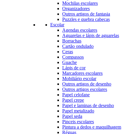
Mochilas escolares
Organizadores
Outros artigos de fantasia
Puzzles e quebra cabeças
Escolar
Agendas escolares
Aguarelas e lápis de aguarelas
Borrachas
Cartão ondulado
Ceras
Compassos
Guache
Lápis de cor
Marcadores escolares
Mobiliário escolar
Outros artigos de desenho
Outros artigos escolares
Papel celofane
Papel crepe
Papel e laminas de desenho
Papel metalizado
Papel seda
Pinceis escolares
Pintura a dedos e maquilhagem
Réguas