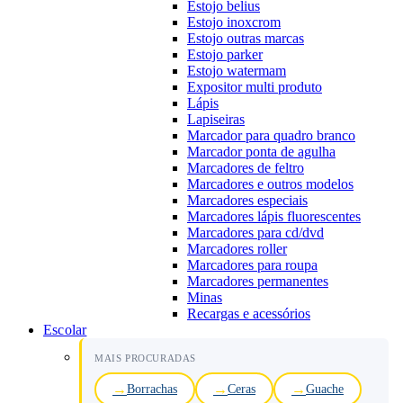
Estojo belius
Estojo inoxcrom
Estojo outras marcas
Estojo parker
Estojo watermam
Expositor multi produto
Lápis
Lapiseiras
Marcador para quadro branco
Marcador ponta de agulha
Marcadores de feltro
Marcadores e outros modelos
Marcadores especiais
Marcadores lápis fluorescentes
Marcadores para cd/dvd
Marcadores roller
Marcadores para roupa
Marcadores permanentes
Minas
Recargas e acessórios
Escolar
MAIS PROCURADAS
Borrachas
Ceras
Guache