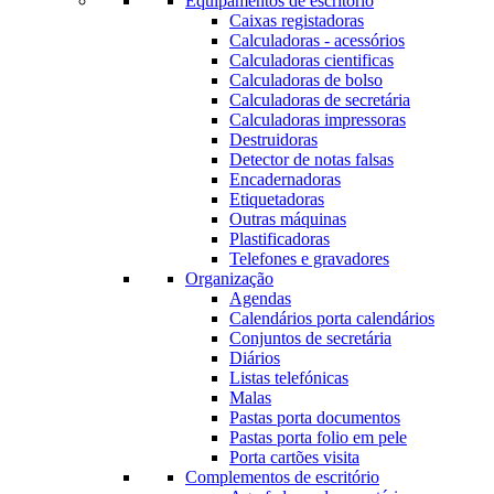
Equipamentos de escritório
Caixas registadoras
Calculadoras - acessórios
Calculadoras cientificas
Calculadoras de bolso
Calculadoras de secretária
Calculadoras impressoras
Destruidoras
Detector de notas falsas
Encadernadoras
Etiquetadoras
Outras máquinas
Plastificadoras
Telefones e gravadores
Organização
Agendas
Calendários porta calendários
Conjuntos de secretária
Diários
Listas telefónicas
Malas
Pastas porta documentos
Pastas porta folio em pele
Porta cartões visita
Complementos de escritório