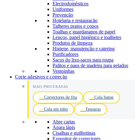
Electrodomésticos
Uniformes
Prevenção
Hotelaria e restauração
Talheres pratos e copos
Toalhas e guardanapos de papel
Lenços, papel higiénico e toalhetes
Produtos de limpeza
Higiene, manutenção e catering
Purificadores
Sacos do lixo-sacos para roupa
Palitos e paus de madeira para gelados
Ventoinhas
Corte adesivos e correção
MAIS PROCURADAS
Correctores de fita
Cola baton
Cola em tubo
Tesouras
Abre cartas
Apara lápis
Cisalhas e guilhotinas
Expositor de correctores