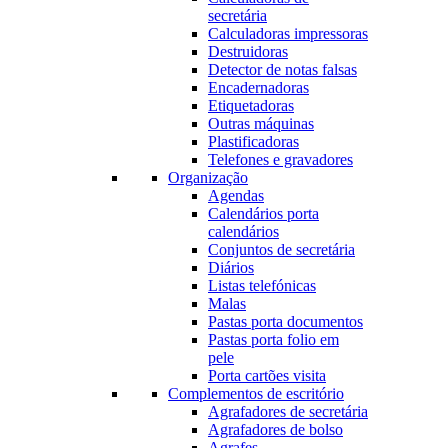
secretária
Calculadoras impressoras
Destruidoras
Detector de notas falsas
Encadernadoras
Etiquetadoras
Outras máquinas
Plastificadoras
Telefones e gravadores
Organização
Agendas
Calendários porta
calendários
Conjuntos de secretária
Diários
Listas telefónicas
Malas
Pastas porta documentos
Pastas porta folio em
pele
Porta cartões visita
Complementos de escritório
Agrafadores de secretária
Agrafadores de bolso
Agrafes