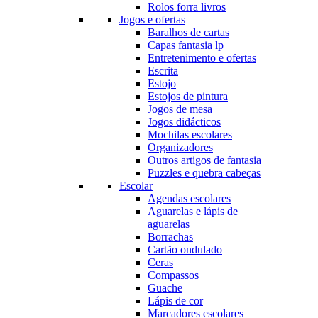
Rolos forra livros
Jogos e ofertas
Baralhos de cartas
Capas fantasia lp
Entretenimento e ofertas
Escrita
Estojo
Estojos de pintura
Jogos de mesa
Jogos didácticos
Mochilas escolares
Organizadores
Outros artigos de fantasia
Puzzles e quebra cabeças
Escolar
Agendas escolares
Aguarelas e lápis de
aguarelas
Borrachas
Cartão ondulado
Ceras
Compassos
Guache
Lápis de cor
Marcadores escolares