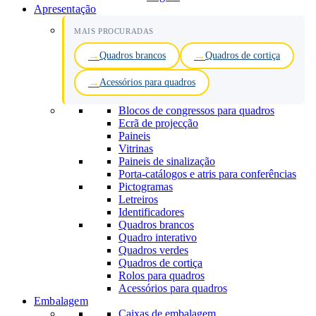
Apresentação
MAIS PROCURADAS
Quadros brancos
Quadros de cortiça
Acessórios para quadros
Blocos de congressos para quadros
Ecrã de projecção
Paineis
Vitrinas
Paineis de sinalização
Porta-catálogos e atris para conferências
Pictogramas
Letreiros
Identificadores
Quadros brancos
Quadro interativo
Quadros verdes
Quadros de cortiça
Rolos para quadros
Acessórios para quadros
Embalagem
Caixas de embalagem