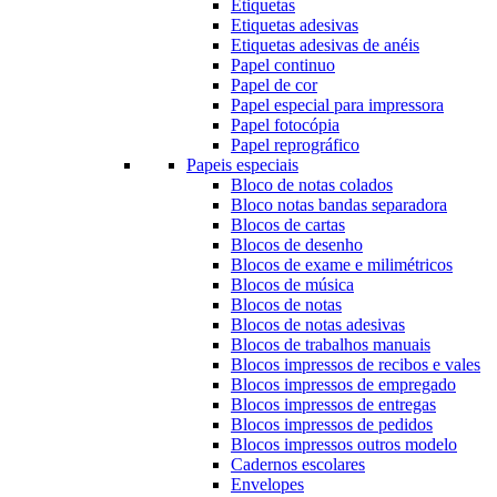
Etiquetas
Etiquetas adesivas
Etiquetas adesivas de anéis
Papel continuo
Papel de cor
Papel especial para impressora
Papel fotocópia
Papel reprográfico
Papeis especiais
Bloco de notas colados
Bloco notas bandas separadora
Blocos de cartas
Blocos de desenho
Blocos de exame e milimétricos
Blocos de música
Blocos de notas
Blocos de notas adesivas
Blocos de trabalhos manuais
Blocos impressos de recibos e vales
Blocos impressos de empregado
Blocos impressos de entregas
Blocos impressos de pedidos
Blocos impressos outros modelo
Cadernos escolares
Envelopes