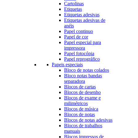
Cartolinas
Etiquetas
Etiquetas adesivas
Etiquetas adesivas de
anéis
Papel continuo
Papel de cor
Papel especial para
impressora
Papel fotocópia
Papel reprográfico
Papeis especiais
Bloco de notas colados
Bloco notas bandas
separadora
Blocos de cartas
Blocos de desenho
Blocos de exame e
milimétricos
Blocos de música
Blocos de notas
Blocos de notas adesivas
Blocos de trabalhos
manuais
Blocos impressos de