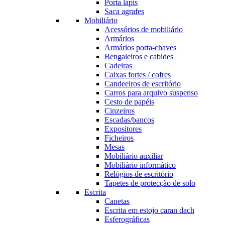
Porta lápis
Saca agrafes
Mobiliário
Acessórios de mobiliário
Armários
Armários porta-chaves
Bengaleiros e cabides
Cadeiras
Caixas fortes / cofres
Candeeiros de escritório
Carros para arquivo suspenso
Cesto de papéis
Cinzeiros
Escadas/bancos
Expositores
Ficheiros
Mesas
Mobiliário auxiliar
Mobiliário informático
Relógios de escritório
Tapetes de protecção de solo
Escrita
Canetas
Escrita em estojo caran dach
Esferográficas