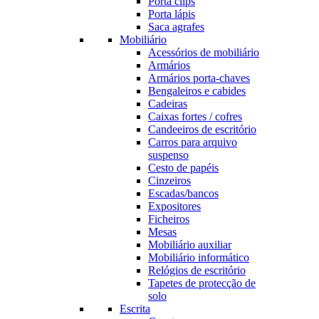
Porta clips
Porta lápis
Saca agrafes
Mobiliário
Acessórios de mobiliário
Armários
Armários porta-chaves
Bengaleiros e cabides
Cadeiras
Caixas fortes / cofres
Candeeiros de escritório
Carros para arquivo
suspenso
Cesto de papéis
Cinzeiros
Escadas/bancos
Expositores
Ficheiros
Mesas
Mobiliário auxiliar
Mobiliário informático
Relógios de escritório
Tapetes de protecção de
solo
Escrita