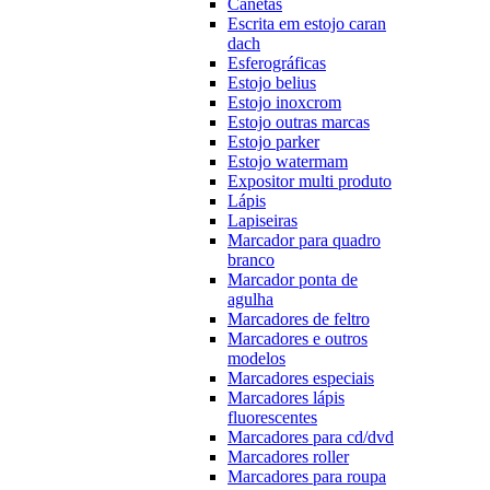
Canetas
Escrita em estojo caran
dach
Esferográficas
Estojo belius
Estojo inoxcrom
Estojo outras marcas
Estojo parker
Estojo watermam
Expositor multi produto
Lápis
Lapiseiras
Marcador para quadro
branco
Marcador ponta de
agulha
Marcadores de feltro
Marcadores e outros
modelos
Marcadores especiais
Marcadores lápis
fluorescentes
Marcadores para cd/dvd
Marcadores roller
Marcadores para roupa