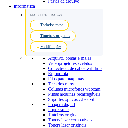
Pastas de arquivo
Informatica
MAIS PROCURADAS
Teclados ratos
Tinteiros originais
Multifunções
Arquivo, bolsas e malas
Videoprojetores acetatos
Conectividade cabos wifi hub
Ergonomia
Fitas para maquinas
Teclados ratos
Colunas microfones webcam
Pilhas alcalinas recarregáveis
Suportes opticos cd e dvd
Imagem digital
Impressoras
Tinteiros originais
Toners laser compatíveis
Toners laser originais