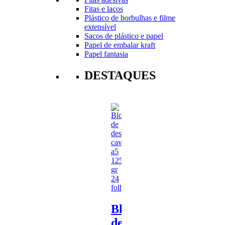
Fitas e laços
Plástico de borbulhas e filme
extensível
Sacos de plástico e papel
Papel de embalar kraft
Papel fantasia
DESTAQUES
Bloco
de