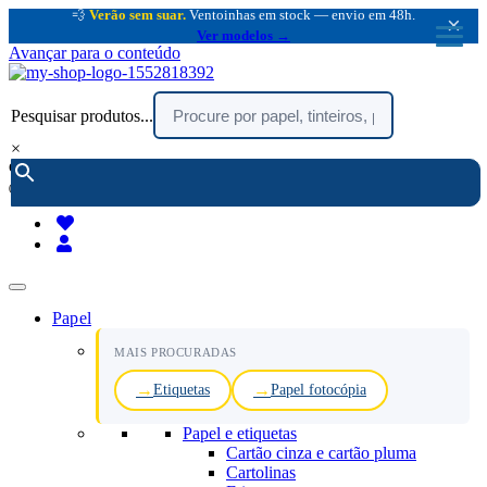
💨
Verão sem suar.
Ventoinhas em stock — envio em 48h.
×
Ver modelos →
Avançar para o conteúdo
Pesquisar produtos...
×
encomendar por telefone :
216 003 523
(chamada rede fixa nacional)
Papel
MAIS PROCURADAS
Etiquetas
Papel fotocópia
Papel e etiquetas
Cartão cinza e cartão pluma
Cartolinas