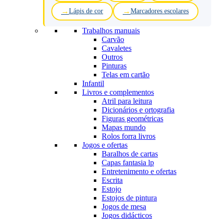
Lápis de cor
Marcadores escolares
Trabalhos manuais
Carvão
Cavaletes
Outros
Pinturas
Telas em cartão
Infantil
Livros e complementos
Atril para leitura
Dicionários e ortografia
Figuras geométricas
Mapas mundo
Rolos forra livros
Jogos e ofertas
Baralhos de cartas
Capas fantasia lp
Entretenimento e ofertas
Escrita
Estojo
Estojos de pintura
Jogos de mesa
Jogos didácticos