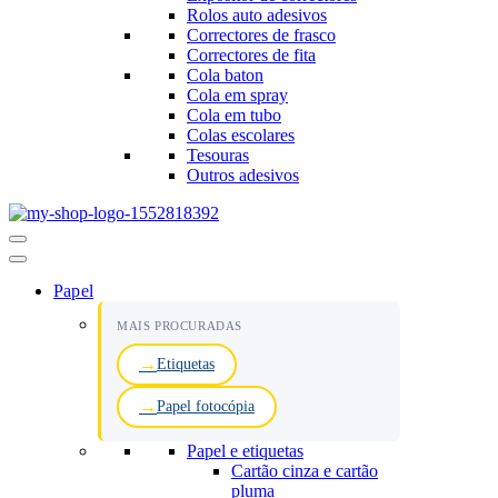
Rolos auto adesivos
Correctores de frasco
Correctores de fita
Cola baton
Cola em spray
Cola em tubo
Colas escolares
Tesouras
Outros adesivos
Menu
de
navegação
Papel
MAIS PROCURADAS
Etiquetas
Papel fotocópia
Papel e etiquetas
Cartão cinza e cartão
pluma