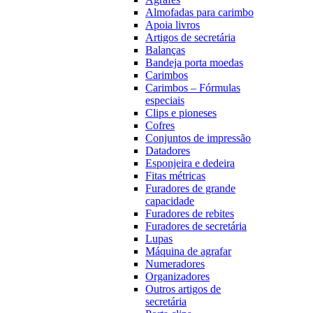
Almofadas para carimbo
Apoia livros
Artigos de secretária
Balanças
Bandeja porta moedas
Carimbos
Carimbos – Fórmulas
especiais
Clips e pioneses
Cofres
Conjuntos de impressão
Datadores
Esponjeira e dedeira
Fitas métricas
Furadores de grande
capacidade
Furadores de rebites
Furadores de secretária
Lupas
Máquina de agrafar
Numeradores
Organizadores
Outros artigos de
secretária