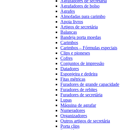
Agrafadores de secretária
Agrafadores de bolso
Agrafes
Almofadas para carimbo
Apoia livros
Artigos de secretária
Balanças
Bandeja porta moedas
Carimbos
Carimbos – Fórmulas especiais
Clips e pioneses
Cofres
Conjuntos de impressão
Datadores
Esponjeira e dedeira
Fitas métricas
Furadores de grande capacidade
Furadores de rebites
Furadores de secretária
Lupas
Máquina de agrafar
Numeradores
Organizadores
Outros artigos de secretária
Porta clips