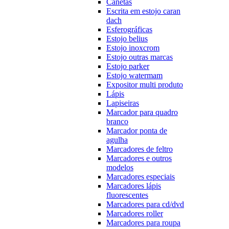
Canetas
Escrita em estojo caran
dach
Esferográficas
Estojo belius
Estojo inoxcrom
Estojo outras marcas
Estojo parker
Estojo watermam
Expositor multi produto
Lápis
Lapiseiras
Marcador para quadro
branco
Marcador ponta de
agulha
Marcadores de feltro
Marcadores e outros
modelos
Marcadores especiais
Marcadores lápis
fluorescentes
Marcadores para cd/dvd
Marcadores roller
Marcadores para roupa