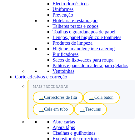
Electrodomésticos
Uniformes
Prevenção
Hotelaria e restauração
Talheres pratos e copos
Toalhas e guardanapos de papel
Lenços, papel higiénico e toalhetes
Produtos de limpeza
Higiene, manutenção e catering
Purificadores
Sacos do lixo-sacos para roupa
Palitos e paus de madeira para gelados
Ventoinhas
Corte adesivos e correção
MAIS PROCURADAS
Correctores de fita
Cola baton
Cola em tubo
Tesouras
Abre cartas
Apara lápis
Cisalhas e guilhotinas
Expositor de correctores