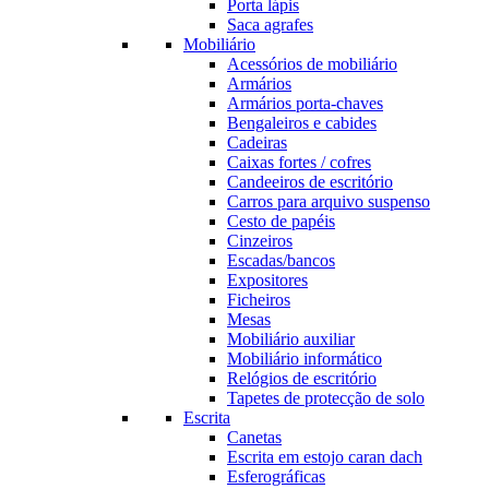
Porta lápis
Saca agrafes
Mobiliário
Acessórios de mobiliário
Armários
Armários porta-chaves
Bengaleiros e cabides
Cadeiras
Caixas fortes / cofres
Candeeiros de escritório
Carros para arquivo suspenso
Cesto de papéis
Cinzeiros
Escadas/bancos
Expositores
Ficheiros
Mesas
Mobiliário auxiliar
Mobiliário informático
Relógios de escritório
Tapetes de protecção de solo
Escrita
Canetas
Escrita em estojo caran dach
Esferográficas