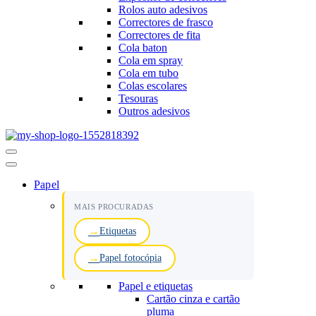
Rolos auto adesivos
Correctores de frasco
Correctores de fita
Cola baton
Cola em spray
Cola em tubo
Colas escolares
Tesouras
Outros adesivos
Menu
de
navegação
Papel
MAIS PROCURADAS
Etiquetas
Papel fotocópia
Papel e etiquetas
Cartão cinza e cartão
pluma