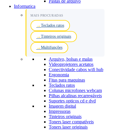
Pastas de arquivo
Informatica
MAIS PROCURADAS
Teclados ratos
Tinteiros originais
Multifunções
Arquivo, bolsas e malas
Videoprojetores acetatos
Conectividade cabos wifi hub
Ergonomia
Fitas para maquinas
Teclados ratos
Colunas microfones webcam
Pilhas alcalinas recarregáveis
Suportes opticos cd e dvd
Imagem digital
Impressoras
Tinteiros originais
Toners laser compatíveis
Toners laser originais