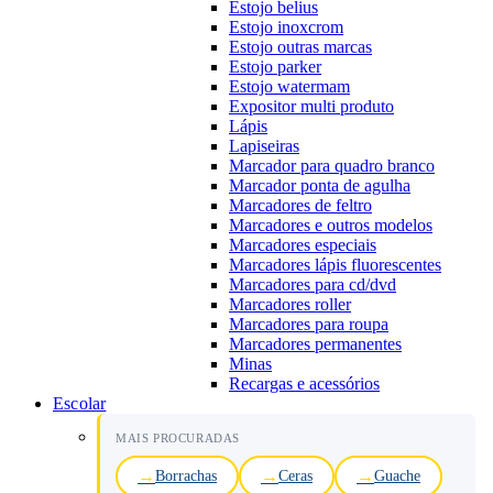
Estojo belius
Estojo inoxcrom
Estojo outras marcas
Estojo parker
Estojo watermam
Expositor multi produto
Lápis
Lapiseiras
Marcador para quadro branco
Marcador ponta de agulha
Marcadores de feltro
Marcadores e outros modelos
Marcadores especiais
Marcadores lápis fluorescentes
Marcadores para cd/dvd
Marcadores roller
Marcadores para roupa
Marcadores permanentes
Minas
Recargas e acessórios
Escolar
MAIS PROCURADAS
Borrachas
Ceras
Guache