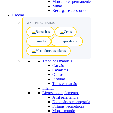
Marcadores permanentes
Minas
Recargas e acessórios
Escolar
MAIS PROCURADAS
Borrachas
Ceras
Guache
Lápis de cor
Marcadores escolares
Trabalhos manuais
Carvão
Cavaletes
Outros
Pinturas
Telas em cartão
Infantil
Livros e complementos
Atril para leitura
Dicionários e ortografia
Figuras geométricas
Mapas mundo