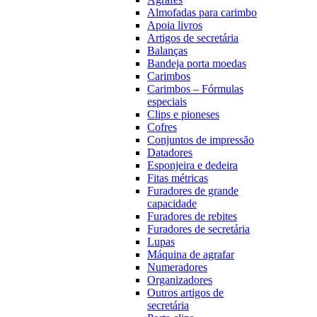
Almofadas para carimbo
Apoia livros
Artigos de secretária
Balanças
Bandeja porta moedas
Carimbos
Carimbos – Fórmulas
especiais
Clips e pioneses
Cofres
Conjuntos de impressão
Datadores
Esponjeira e dedeira
Fitas métricas
Furadores de grande
capacidade
Furadores de rebites
Furadores de secretária
Lupas
Máquina de agrafar
Numeradores
Organizadores
Outros artigos de
secretária