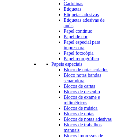
Cartolinas
Etiquetas
Etiquetas adesivas
Etiquetas adesivas de
anéis
Papel continuo
Papel de cor
Papel especial para
impressora
Papel fotocópia
Papel reprográfico
Papeis especiais
Bloco de notas colados
Bloco notas bandas
separadora
Blocos de cartas
Blocos de desenho
Blocos de exame e
milimétricos
Blocos de música
Blocos de notas
Blocos de notas adesivas
Blocos de trabalhos
manuais
Blocos impressos de