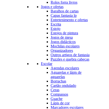
Rolos forra livros
Jogos e ofertas
Baralhos de cartas
Capas fantasia lp
Entretenimento e ofertas
Escrita
Estojo
Estojos de pintura
Jogos de mesa
Jogos didácticos
Mochilas escolares
Organizadores
Outros artigos de fantasia
Puzzles e quebra cabeças
Escolar
Agendas escolares
Aguarelas e lápis de
aguarelas
Borrachas
Cartão ondulado
Ceras
Compassos
Guache
Lápis de cor
Marcadores escolares