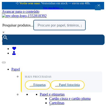
💨
Verão sem suar.
Ventoinhas em stock — envio em 48h.
×
Ver modelos →
Avançar para o conteúdo
Pesquisar produtos...
×
encomendar por telefone :
216 003 523
(chamada rede fixa nacional)
Papel
MAIS PROCURADAS
Etiquetas
Papel fotocópia
Papel e etiquetas
Cartão cinza e cartão pluma
Cartolinas