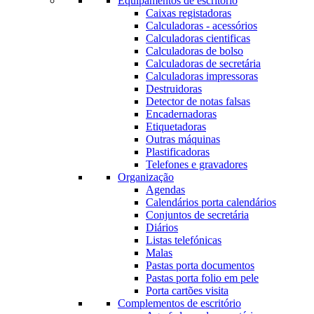
Equipamentos de escritório
Caixas registadoras
Calculadoras - acessórios
Calculadoras cientificas
Calculadoras de bolso
Calculadoras de secretária
Calculadoras impressoras
Destruidoras
Detector de notas falsas
Encadernadoras
Etiquetadoras
Outras máquinas
Plastificadoras
Telefones e gravadores
Organização
Agendas
Calendários porta calendários
Conjuntos de secretária
Diários
Listas telefónicas
Malas
Pastas porta documentos
Pastas porta folio em pele
Porta cartões visita
Complementos de escritório