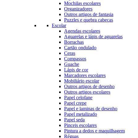
Mochilas escolares
Organizadores
Outros artigos de fantasia
Puzzles e quebra cabeças
Escolar
Agendas escolares
Aguarelas e lápis de aguarelas
Borrachas
Cartão ondulado
Ceras
Compassos
Guache
Lápis de cor
Marcadores escolares
Mobiliário escolar
Outros artigos de desenho
Outros artigos escolares
Papel celofane
Papel crepe
Papel e laminas de desenho
Papel metalizado
Papel seda
Pinceis escolares
Pintura a dedos e maquilhagem
Réguas