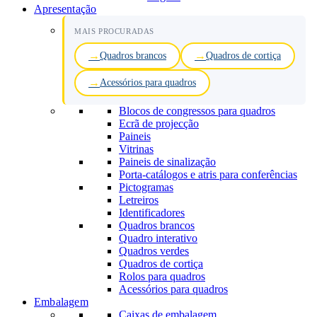
Apresentação
MAIS PROCURADAS
Quadros brancos
Quadros de cortiça
Acessórios para quadros
Blocos de congressos para quadros
Ecrã de projecção
Paineis
Vitrinas
Paineis de sinalização
Porta-catálogos e atris para conferências
Pictogramas
Letreiros
Identificadores
Quadros brancos
Quadro interativo
Quadros verdes
Quadros de cortiça
Rolos para quadros
Acessórios para quadros
Embalagem
Caixas de embalagem