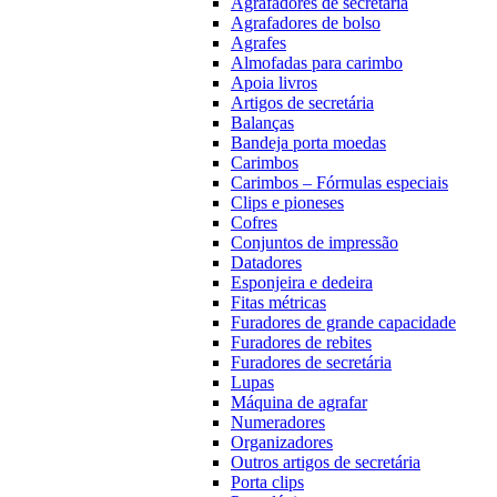
Agrafadores de secretária
Agrafadores de bolso
Agrafes
Almofadas para carimbo
Apoia livros
Artigos de secretária
Balanças
Bandeja porta moedas
Carimbos
Carimbos – Fórmulas especiais
Clips e pioneses
Cofres
Conjuntos de impressão
Datadores
Esponjeira e dedeira
Fitas métricas
Furadores de grande capacidade
Furadores de rebites
Furadores de secretária
Lupas
Máquina de agrafar
Numeradores
Organizadores
Outros artigos de secretária
Porta clips