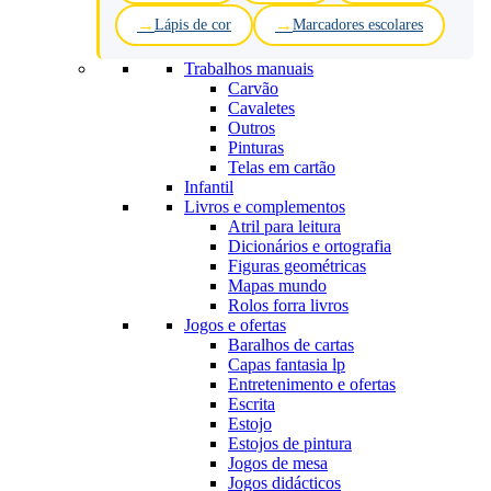
Lápis de cor
Marcadores escolares
Trabalhos manuais
Carvão
Cavaletes
Outros
Pinturas
Telas em cartão
Infantil
Livros e complementos
Atril para leitura
Dicionários e ortografia
Figuras geométricas
Mapas mundo
Rolos forra livros
Jogos e ofertas
Baralhos de cartas
Capas fantasia lp
Entretenimento e ofertas
Escrita
Estojo
Estojos de pintura
Jogos de mesa
Jogos didácticos