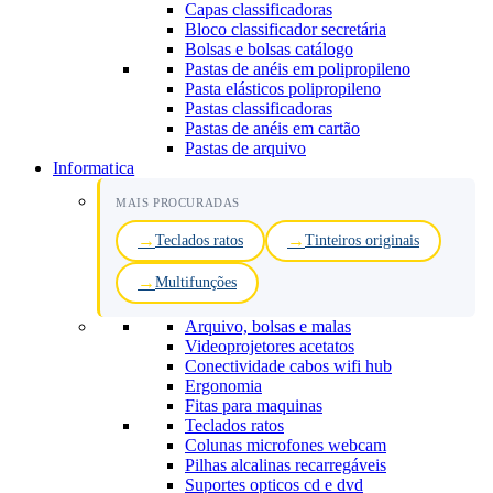
Capas classificadoras
Bloco classificador secretária
Bolsas e bolsas catálogo
Pastas de anéis em polipropileno
Pasta elásticos polipropileno
Pastas classificadoras
Pastas de anéis em cartão
Pastas de arquivo
Informatica
MAIS PROCURADAS
Teclados ratos
Tinteiros originais
Multifunções
Arquivo, bolsas e malas
Videoprojetores acetatos
Conectividade cabos wifi hub
Ergonomia
Fitas para maquinas
Teclados ratos
Colunas microfones webcam
Pilhas alcalinas recarregáveis
Suportes opticos cd e dvd