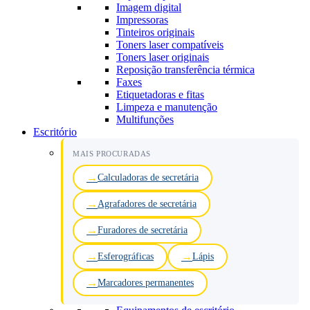
Imagem digital
Impressoras
Tinteiros originais
Toners laser compatíveis
Toners laser originais
Reposição transferência térmica
Faxes
Etiquetadoras e fitas
Limpeza e manutenção
Multifunções
Escritório
MAIS PROCURADAS
Calculadoras de secretária
Agrafadores de secretária
Furadores de secretária
Esferográficas
Lápis
Marcadores permanentes