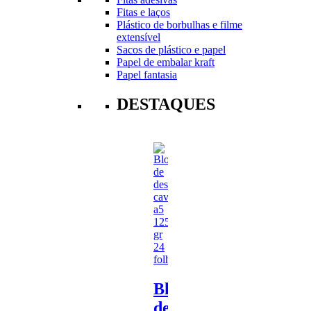
Fitas e laços
Plástico de borbulhas e filme
extensível
Sacos de plástico e papel
Papel de embalar kraft
Papel fantasia
DESTAQUES
Bloco
de