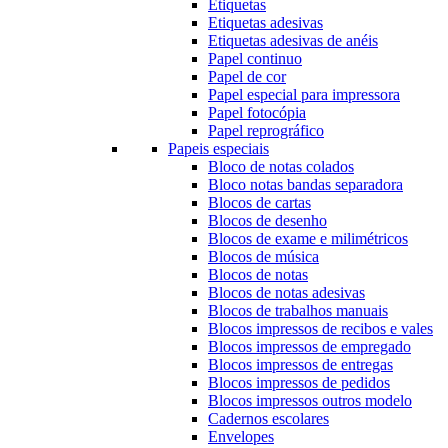
Etiquetas
Etiquetas adesivas
Etiquetas adesivas de anéis
Papel continuo
Papel de cor
Papel especial para impressora
Papel fotocópia
Papel reprográfico
Papeis especiais
Bloco de notas colados
Bloco notas bandas separadora
Blocos de cartas
Blocos de desenho
Blocos de exame e milimétricos
Blocos de música
Blocos de notas
Blocos de notas adesivas
Blocos de trabalhos manuais
Blocos impressos de recibos e vales
Blocos impressos de empregado
Blocos impressos de entregas
Blocos impressos de pedidos
Blocos impressos outros modelo
Cadernos escolares
Envelopes