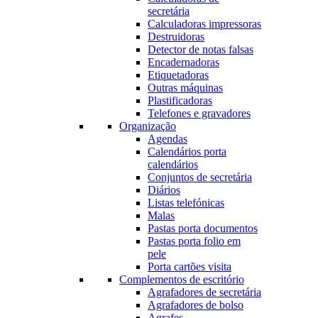
secretária
Calculadoras impressoras
Destruidoras
Detector de notas falsas
Encadernadoras
Etiquetadoras
Outras máquinas
Plastificadoras
Telefones e gravadores
Organização
Agendas
Calendários porta
calendários
Conjuntos de secretária
Diários
Listas telefónicas
Malas
Pastas porta documentos
Pastas porta folio em
pele
Porta cartões visita
Complementos de escritório
Agrafadores de secretária
Agrafadores de bolso
Agrafes