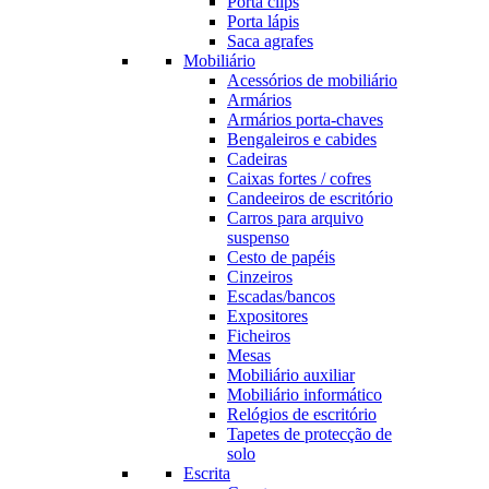
Porta clips
Porta lápis
Saca agrafes
Mobiliário
Acessórios de mobiliário
Armários
Armários porta-chaves
Bengaleiros e cabides
Cadeiras
Caixas fortes / cofres
Candeeiros de escritório
Carros para arquivo
suspenso
Cesto de papéis
Cinzeiros
Escadas/bancos
Expositores
Ficheiros
Mesas
Mobiliário auxiliar
Mobiliário informático
Relógios de escritório
Tapetes de protecção de
solo
Escrita