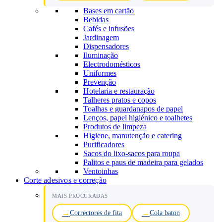
Bases em cartão
Bebidas
Cafés e infusões
Jardinagem
Dispensadores
Iluminação
Electrodomésticos
Uniformes
Prevenção
Hotelaria e restauração
Talheres pratos e copos
Toalhas e guardanapos de papel
Lenços, papel higiénico e toalhetes
Produtos de limpeza
Higiene, manutenção e catering
Purificadores
Sacos do lixo-sacos para roupa
Palitos e paus de madeira para gelados
Ventoinhas
Corte adesivos e correção
MAIS PROCURADAS
Correctores de fita
Cola baton