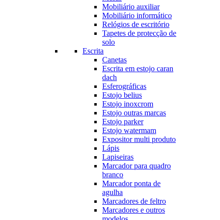
Mobiliário auxiliar
Mobiliário informático
Relógios de escritório
Tapetes de protecção de
solo
Escrita
Canetas
Escrita em estojo caran
dach
Esferográficas
Estojo belius
Estojo inoxcrom
Estojo outras marcas
Estojo parker
Estojo watermam
Expositor multi produto
Lápis
Lapiseiras
Marcador para quadro
branco
Marcador ponta de
agulha
Marcadores de feltro
Marcadores e outros
modelos