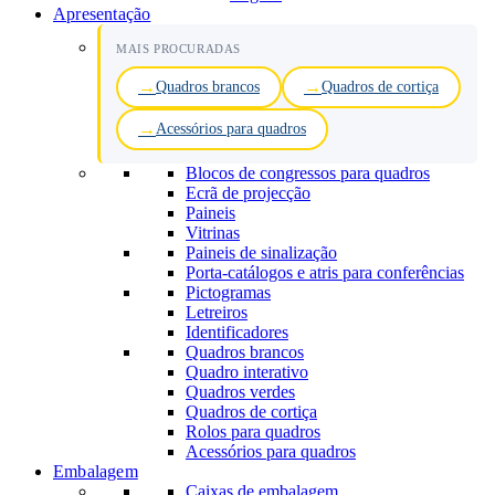
Apresentação
MAIS PROCURADAS
Quadros brancos
Quadros de cortiça
Acessórios para quadros
Blocos de congressos para quadros
Ecrã de projecção
Paineis
Vitrinas
Paineis de sinalização
Porta-catálogos e atris para conferências
Pictogramas
Letreiros
Identificadores
Quadros brancos
Quadro interativo
Quadros verdes
Quadros de cortiça
Rolos para quadros
Acessórios para quadros
Embalagem
Caixas de embalagem