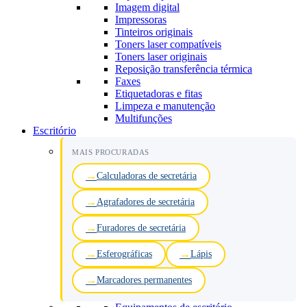
Imagem digital
Impressoras
Tinteiros originais
Toners laser compatíveis
Toners laser originais
Reposição transferência térmica
Faxes
Etiquetadoras e fitas
Limpeza e manutenção
Multifunções
Escritório
MAIS PROCURADAS
Calculadoras de secretária
Agrafadores de secretária
Furadores de secretária
Esferográficas
Lápis
Marcadores permanentes