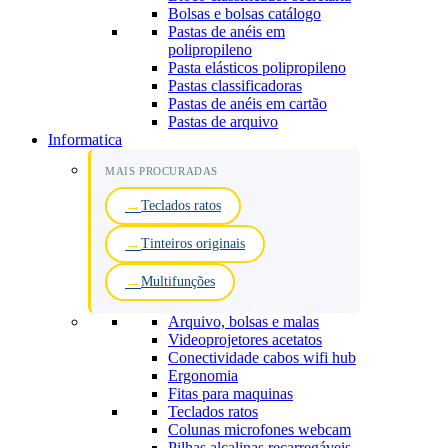
Bolsas e bolsas catálogo
Pastas de anéis em
polipropileno
Pasta elásticos polipropileno
Pastas classificadoras
Pastas de anéis em cartão
Pastas de arquivo
Informatica
MAIS PROCURADAS
Teclados ratos
Tinteiros originais
Multifunções
Arquivo, bolsas e malas
Videoprojetores acetatos
Conectividade cabos wifi hub
Ergonomia
Fitas para maquinas
Teclados ratos
Colunas microfones webcam
Pilhas alcalinas recarregáveis