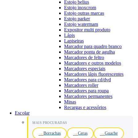
Estojo belius
Estojo inoxcrom
Estojo outras marcas
Estojo parker
Estojo watermam
Expositor multi produto
Lápis
Lapiseiras
Marcador para quadro branco
Marcador ponta de agulha
Marcadores de feltro
Marcadores e outros modelos
Marcadores especiais
Marcadores lápis fluorescentes
Marcadores para cd/dvd
Marcadores roller
Marcadores para roupa
Marcadores permanentes
Minas
Recargas e acessórios
Escolar
MAIS PROCURADAS
Borrachas
Ceras
Guache