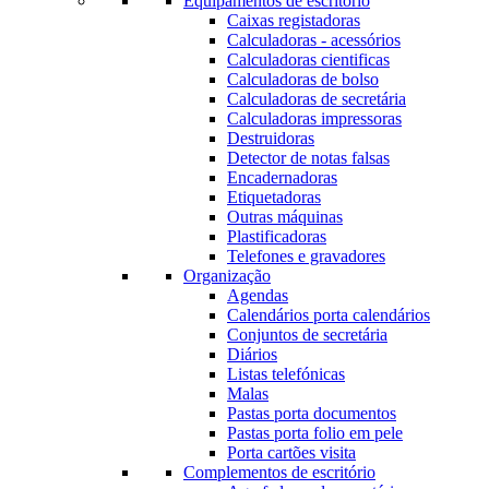
Equipamentos de escritório
Caixas registadoras
Calculadoras - acessórios
Calculadoras cientificas
Calculadoras de bolso
Calculadoras de secretária
Calculadoras impressoras
Destruidoras
Detector de notas falsas
Encadernadoras
Etiquetadoras
Outras máquinas
Plastificadoras
Telefones e gravadores
Organização
Agendas
Calendários porta calendários
Conjuntos de secretária
Diários
Listas telefónicas
Malas
Pastas porta documentos
Pastas porta folio em pele
Porta cartões visita
Complementos de escritório