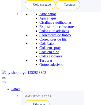
Cola em tubo
Tesouras
Abre cartas
Apara lápis
Cisalhas e guilhotinas
Expositor de correctores
Rolos auto adesivos
Correctores de frasco
Correctores de fita
Cola baton
Cola em spray
Cola em tubo
Colas escolares
Tesouras
Outros adesivos
Menu
de
navegação
Papel
MAIS PROCURADAS
Etiquetas