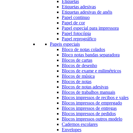
Etiquetas
Etiquetas adesivas
Etiquetas adesivas de anéis
Papel continuo
Papel de cor
Papel especial para impressora
Papel fotocópia
Papel reprográfico
Papeis especiais
Bloco de notas colados
Bloco notas bandas separadora
Blocos de cartas
Blocos de desenho
Blocos de exame e milimétricos
Blocos de música
Blocos de notas
Blocos de notas adesivas
Blocos de trabalhos manuais
Blocos impressos de recibos e vales
Blocos impressos de empregado
Blocos impressos de entregas
Blocos impressos de pedidos
Blocos impressos outros modelo
Cadernos escolares
Envelopes