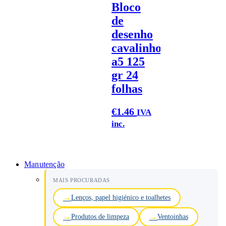
Bloco
de
desenho
cavalinho
a5 125
gr 24
folhas
€
1.46
IVA
inc.
Manutenção
MAIS PROCURADAS
Lenços, papel higiénico e toalhetes
Produtos de limpeza
Ventoinhas