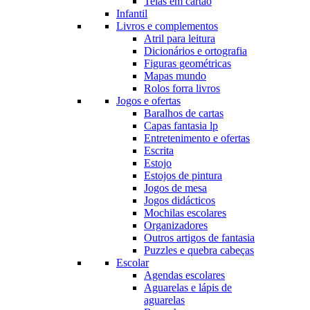
Telas em cartão
Infantil
Livros e complementos
Atril para leitura
Dicionários e ortografia
Figuras geométricas
Mapas mundo
Rolos forra livros
Jogos e ofertas
Baralhos de cartas
Capas fantasia lp
Entretenimento e ofertas
Escrita
Estojo
Estojos de pintura
Jogos de mesa
Jogos didácticos
Mochilas escolares
Organizadores
Outros artigos de fantasia
Puzzles e quebra cabeças
Escolar
Agendas escolares
Aguarelas e lápis de
aguarelas