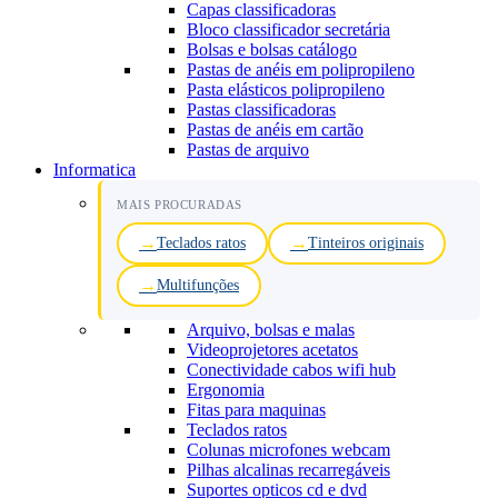
Capas classificadoras
Bloco classificador secretária
Bolsas e bolsas catálogo
Pastas de anéis em polipropileno
Pasta elásticos polipropileno
Pastas classificadoras
Pastas de anéis em cartão
Pastas de arquivo
Informatica
MAIS PROCURADAS
Teclados ratos
Tinteiros originais
Multifunções
Arquivo, bolsas e malas
Videoprojetores acetatos
Conectividade cabos wifi hub
Ergonomia
Fitas para maquinas
Teclados ratos
Colunas microfones webcam
Pilhas alcalinas recarregáveis
Suportes opticos cd e dvd