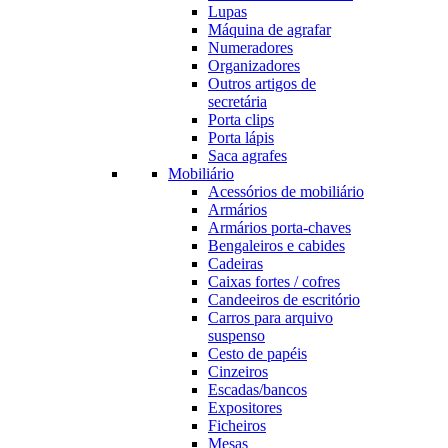
Lupas
Máquina de agrafar
Numeradores
Organizadores
Outros artigos de
secretária
Porta clips
Porta lápis
Saca agrafes
Mobiliário
Acessórios de mobiliário
Armários
Armários porta-chaves
Bengaleiros e cabides
Cadeiras
Caixas fortes / cofres
Candeeiros de escritório
Carros para arquivo
suspenso
Cesto de papéis
Cinzeiros
Escadas/bancos
Expositores
Ficheiros
Mesas