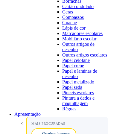
Borrachas
Cartão ondulado
Ceras
Compassos
Guache
Lápis de cor
Marcadores escolares
Mobiliário escolar
Outros artigos de
desenho
Outros artigos escolares
Papel celofane
Papel crepe
Papel e laminas de
desenho
Papel metalizado
Papel seda
Pinceis escolares
Pintura a dedos e
maquilhagem
Réguas
Apresentação
MAIS PROCURADAS
Quadros brancos