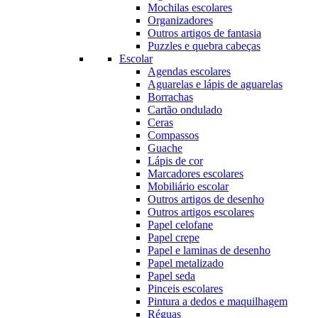
Mochilas escolares
Organizadores
Outros artigos de fantasia
Puzzles e quebra cabeças
Escolar
Agendas escolares
Aguarelas e lápis de aguarelas
Borrachas
Cartão ondulado
Ceras
Compassos
Guache
Lápis de cor
Marcadores escolares
Mobiliário escolar
Outros artigos de desenho
Outros artigos escolares
Papel celofane
Papel crepe
Papel e laminas de desenho
Papel metalizado
Papel seda
Pinceis escolares
Pintura a dedos e maquilhagem
Réguas