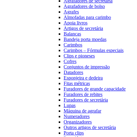
Agrafadores de secretária
Agrafadores de bolso
Agrafes
Almofadas para carimbo
Apoia livros
Artigos de secretária
Balanças
Bandeja porta moedas
Carimbos
Carimbos – Fórmulas especiais
Clips e pioneses
Cofres
Conjuntos de impressão
Datadores
Esponjeira e dedeira
Fitas métricas
Furadores de grande capacidade
Furadores de rebites
Furadores de secretária
Lupas
Máquina de agrafar
Numeradores
Organizadores
Outros artigos de secretária
Porta clips