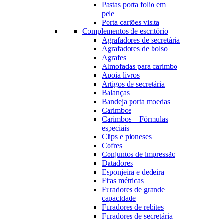
Pastas porta folio em
pele
Porta cartões visita
Complementos de escritório
Agrafadores de secretária
Agrafadores de bolso
Agrafes
Almofadas para carimbo
Apoia livros
Artigos de secretária
Balanças
Bandeja porta moedas
Carimbos
Carimbos – Fórmulas
especiais
Clips e pioneses
Cofres
Conjuntos de impressão
Datadores
Esponjeira e dedeira
Fitas métricas
Furadores de grande
capacidade
Furadores de rebites
Furadores de secretária