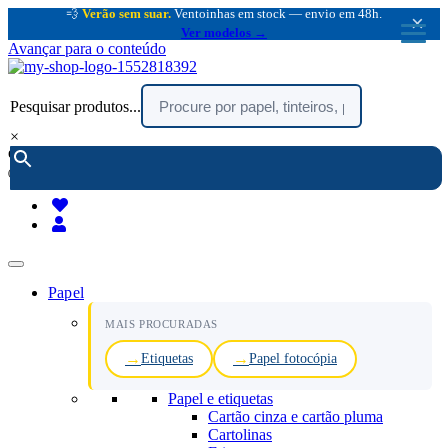
💨
Verão sem suar.
Ventoinhas em stock — envio em 48h.
×
Ver modelos →
Avançar para o conteúdo
Pesquisar produtos...
×
encomendar por telefone :
216 003 523
(chamada rede fixa nacional)
Papel
MAIS PROCURADAS
Etiquetas
Papel fotocópia
Papel e etiquetas
Cartão cinza e cartão pluma
Cartolinas