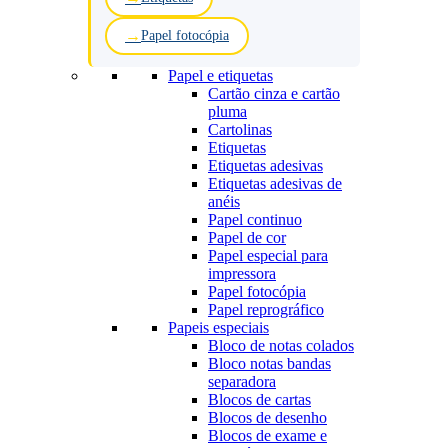
Papel fotocópia
Papel e etiquetas
Cartão cinza e cartão
pluma
Cartolinas
Etiquetas
Etiquetas adesivas
Etiquetas adesivas de
anéis
Papel continuo
Papel de cor
Papel especial para
impressora
Papel fotocópia
Papel reprográfico
Papeis especiais
Bloco de notas colados
Bloco notas bandas
separadora
Blocos de cartas
Blocos de desenho
Blocos de exame e