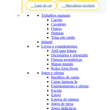
Lápis de cor
Marcadores escolares
Trabalhos manuais
Carvão
Cavaletes
Outros
Pinturas
Telas em cartão
Infantil
Livros e complementos
Atril para leitura
Dicionários e ortografia
Figuras geométricas
Mapas mundo
Rolos forra livros
Jogos e ofertas
Baralhos de cartas
Capas fantasia lp
Entretenimento e ofertas
Escrita
Estojo
Estojos de pintura
Jogos de mesa
Jogos didácticos