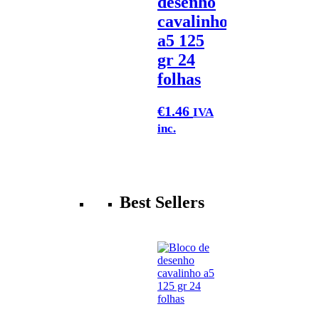
desenho
cavalinho
a5 125
gr 24
folhas
€
1.46
IVA
inc.
Best Sellers