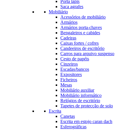
Porta lápis
Saca agrafes
Mobiliário
Acessórios de mobiliário
Armários
Armários porta-chaves
Bengaleiros e cabides
Cadeiras
Caixas fortes / cofres
Candeeiros de escritório
Carros para arquivo suspenso
Cesto de papéis
Cinzeiros
Escadas/bancos
Expositores
Ficheiros
Mesas
Mobiliário auxiliar
Mobiliário informático
Relógios de escritório
Tapetes de protecção de solo
Escrita
Canetas
Escrita em estojo caran dach
Esferográficas