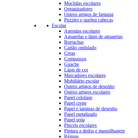
Mochilas escolares
Organizadores
Outros artigos de fantasia
Puzzles e quebra cabeças
Escolar
Agendas escolares
Aguarelas e lápis de aguarelas
Borrachas
Cartão ondulado
Ceras
Compassos
Guache
Lápis de cor
Marcadores escolares
Mobiliário escolar
Outros artigos de desenho
Outros artigos escolares
Papel celofane
Papel crepe
Papel e laminas de desenho
Papel metalizado
Papel seda
Pinceis escolares
Pintura a dedos e maquilhagem
Réguas