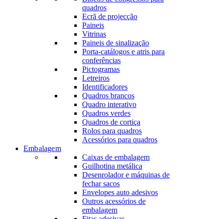
quadros
Ecrã de projecção
Paineis
Vitrinas
Paineis de sinalização
Porta-catálogos e atris para
conferências
Pictogramas
Letreiros
Identificadores
Quadros brancos
Quadro interativo
Quadros verdes
Quadros de cortiça
Rolos para quadros
Acessórios para quadros
Embalagem
Caixas de embalagem
Guilhotina metálica
Desenrolador e máquinas de
fechar sacos
Envelopes auto adesivos
Outros acessórios de
embalagem
Fitas adesivas