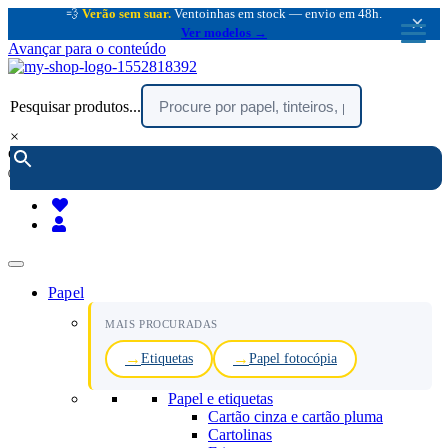
💨
Verão sem suar.
Ventoinhas em stock — envio em 48h.
×
Ver modelos →
Avançar para o conteúdo
Pesquisar produtos...
×
encomendar por telefone :
216 003 523
(chamada rede fixa nacional)
Papel
MAIS PROCURADAS
Etiquetas
Papel fotocópia
Papel e etiquetas
Cartão cinza e cartão pluma
Cartolinas