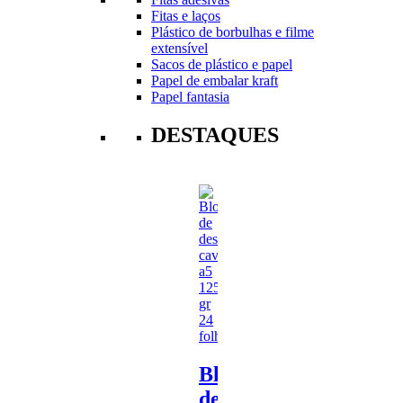
Fitas e laços
Plástico de borbulhas e filme
extensível
Sacos de plástico e papel
Papel de embalar kraft
Papel fantasia
DESTAQUES
Bloco
de