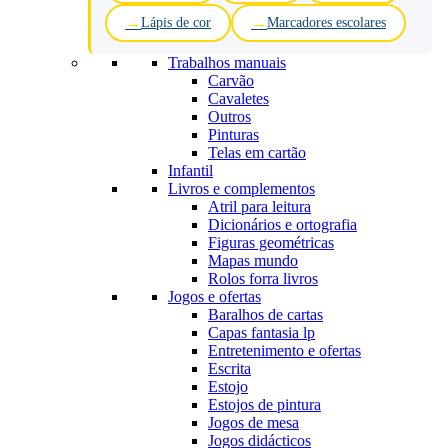
Lápis de cor
Marcadores escolares
Trabalhos manuais
Carvão
Cavaletes
Outros
Pinturas
Telas em cartão
Infantil
Livros e complementos
Atril para leitura
Dicionários e ortografia
Figuras geométricas
Mapas mundo
Rolos forra livros
Jogos e ofertas
Baralhos de cartas
Capas fantasia lp
Entretenimento e ofertas
Escrita
Estojo
Estojos de pintura
Jogos de mesa
Jogos didácticos