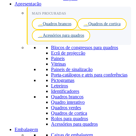
Apresentação
MAIS PROCURADAS
Quadros brancos
Quadros de cortiça
Acessórios para quadros
Blocos de congressos para quadros
Ecrã de projecção
Paineis
Vitrinas
Paineis de sinalização
Porta-catálogos e atris para conferências
Pictogramas
Letreiros
Identificadores
Quadros brancos
Quadro interativo
Quadros verdes
Quadros de cortiça
Rolos para quadros
Acessórios para quadros
Embalagem
Caixas de embalagem