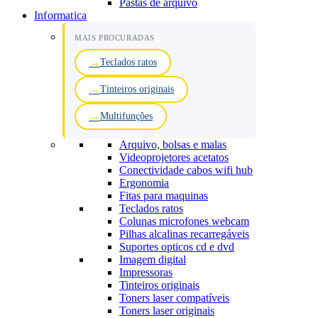
Pastas de arquivo
Informatica
MAIS PROCURADAS
Teclados ratos
Tinteiros originais
Multifunções
Arquivo, bolsas e malas
Videoprojetores acetatos
Conectividade cabos wifi hub
Ergonomia
Fitas para maquinas
Teclados ratos
Colunas microfones webcam
Pilhas alcalinas recarregáveis
Suportes opticos cd e dvd
Imagem digital
Impressoras
Tinteiros originais
Toners laser compatíveis
Toners laser originais