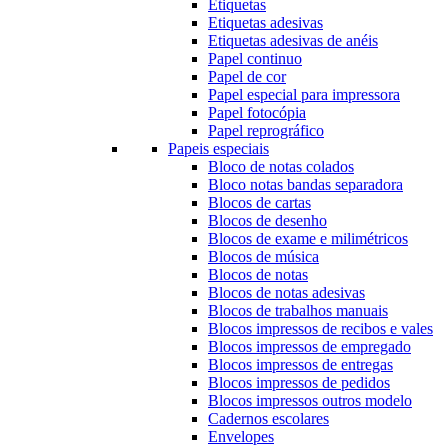
Etiquetas
Etiquetas adesivas
Etiquetas adesivas de anéis
Papel continuo
Papel de cor
Papel especial para impressora
Papel fotocópia
Papel reprográfico
Papeis especiais
Bloco de notas colados
Bloco notas bandas separadora
Blocos de cartas
Blocos de desenho
Blocos de exame e milimétricos
Blocos de música
Blocos de notas
Blocos de notas adesivas
Blocos de trabalhos manuais
Blocos impressos de recibos e vales
Blocos impressos de empregado
Blocos impressos de entregas
Blocos impressos de pedidos
Blocos impressos outros modelo
Cadernos escolares
Envelopes