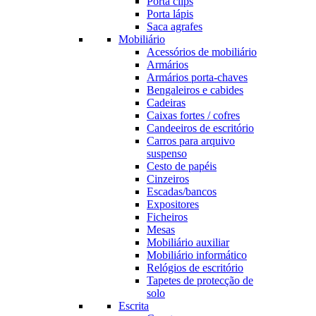
Porta clips
Porta lápis
Saca agrafes
Mobiliário
Acessórios de mobiliário
Armários
Armários porta-chaves
Bengaleiros e cabides
Cadeiras
Caixas fortes / cofres
Candeeiros de escritório
Carros para arquivo
suspenso
Cesto de papéis
Cinzeiros
Escadas/bancos
Expositores
Ficheiros
Mesas
Mobiliário auxiliar
Mobiliário informático
Relógios de escritório
Tapetes de protecção de
solo
Escrita