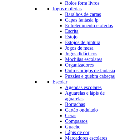
Rolos forra livros
Jogos e ofertas
Baralhos de cartas
Capas fantasia lp
Entretenimento e ofertas
Escrita
Estojo
Estojos de pintura
Jogos de mesa
Jogos didácticos
Mochilas escolares
Organizadores
Outros artigos de fantasia
Puzzles e quebra cabeças
Escolar
Agendas escolares
Aguarelas e lápis de
aguarelas
Borrachas
Cartão ondulado
Ceras
Compassos
Guache
Lápis de cor
Marcadores escolares