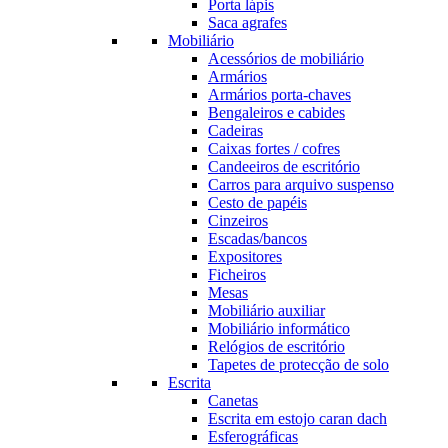
Porta lápis
Saca agrafes
Mobiliário
Acessórios de mobiliário
Armários
Armários porta-chaves
Bengaleiros e cabides
Cadeiras
Caixas fortes / cofres
Candeeiros de escritório
Carros para arquivo suspenso
Cesto de papéis
Cinzeiros
Escadas/bancos
Expositores
Ficheiros
Mesas
Mobiliário auxiliar
Mobiliário informático
Relógios de escritório
Tapetes de protecção de solo
Escrita
Canetas
Escrita em estojo caran dach
Esferográficas