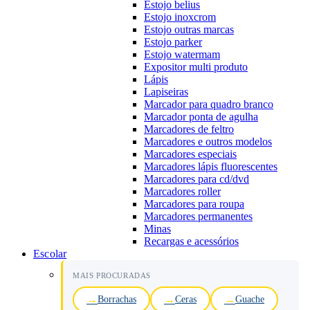
Estojo belius
Estojo inoxcrom
Estojo outras marcas
Estojo parker
Estojo watermam
Expositor multi produto
Lápis
Lapiseiras
Marcador para quadro branco
Marcador ponta de agulha
Marcadores de feltro
Marcadores e outros modelos
Marcadores especiais
Marcadores lápis fluorescentes
Marcadores para cd/dvd
Marcadores roller
Marcadores para roupa
Marcadores permanentes
Minas
Recargas e acessórios
Escolar
MAIS PROCURADAS
Borrachas
Ceras
Guache