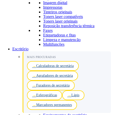
Imagem digital
Impressoras
Tinteiros originais
Toners laser compatíveis
Toners laser originais
Reposição transferência térmica
Faxes
Etiquetadoras e fitas
Limpeza e manutenção
Multifunções
Escritório
MAIS PROCURADAS
Calculadoras de secretária
Agrafadores de secretária
Furadores de secretária
Esferográficas
Lápis
Marcadores permanentes