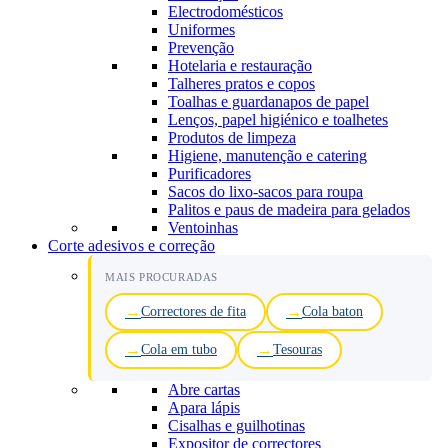
Electrodomésticos
Uniformes
Prevenção
Hotelaria e restauração
Talheres pratos e copos
Toalhas e guardanapos de papel
Lenços, papel higiénico e toalhetes
Produtos de limpeza
Higiene, manutenção e catering
Purificadores
Sacos do lixo-sacos para roupa
Palitos e paus de madeira para gelados
Ventoinhas
Corte adesivos e correção
MAIS PROCURADAS
Correctores de fita
Cola baton
Cola em tubo
Tesouras
Abre cartas
Apara lápis
Cisalhas e guilhotinas
Expositor de correctores