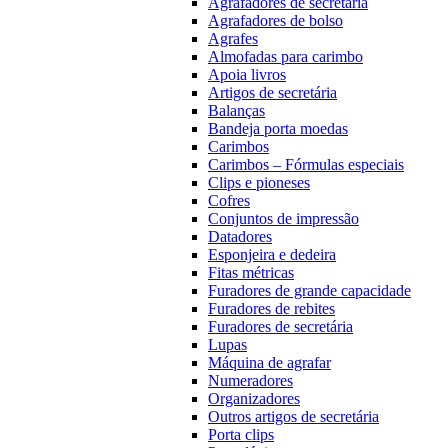
Agrafadores de secretária
Agrafadores de bolso
Agrafes
Almofadas para carimbo
Apoia livros
Artigos de secretária
Balanças
Bandeja porta moedas
Carimbos
Carimbos – Fórmulas especiais
Clips e pioneses
Cofres
Conjuntos de impressão
Datadores
Esponjeira e dedeira
Fitas métricas
Furadores de grande capacidade
Furadores de rebites
Furadores de secretária
Lupas
Máquina de agrafar
Numeradores
Organizadores
Outros artigos de secretária
Porta clips