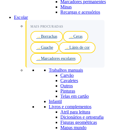
Marcadores permanentes
Minas
Recargas e acessórios
Escolar
MAIS PROCURADAS
Borrachas
Ceras
Guache
Lápis de cor
Marcadores escolares
Trabalhos manuais
Carvão
Cavaletes
Outros
Pinturas
Telas em cartão
Infantil
Livros e complementos
Atril para leitura
Dicionários e ortografia
Figuras geométricas
Mapas mundo