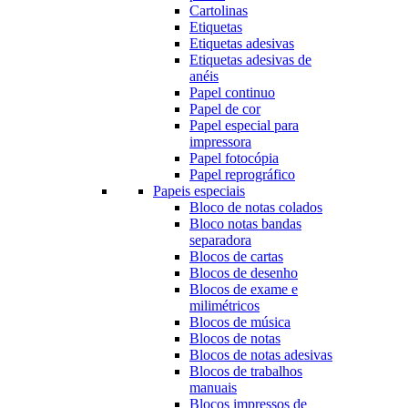
Cartolinas
Etiquetas
Etiquetas adesivas
Etiquetas adesivas de
anéis
Papel continuo
Papel de cor
Papel especial para
impressora
Papel fotocópia
Papel reprográfico
Papeis especiais
Bloco de notas colados
Bloco notas bandas
separadora
Blocos de cartas
Blocos de desenho
Blocos de exame e
milimétricos
Blocos de música
Blocos de notas
Blocos de notas adesivas
Blocos de trabalhos
manuais
Blocos impressos de