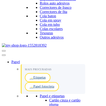
Rolos auto adesivos
Correctores de frasco
Correctores de fita
Cola baton
Cola em spray
Cola em tubo
Colas escolares
Tesouras
Outros adesivos
Menu
de
navegação
Papel
MAIS PROCURADAS
Etiquetas
Papel fotocópia
Papel e etiquetas
Cartão cinza e cartão
pluma