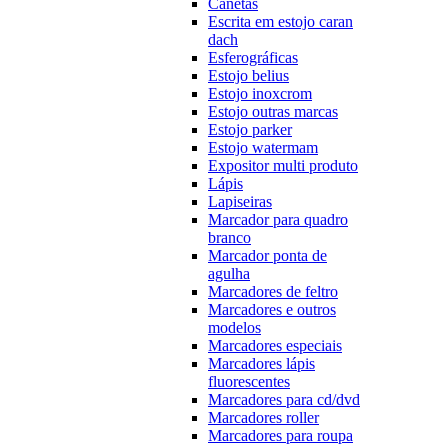
Canetas
Escrita em estojo caran
dach
Esferográficas
Estojo belius
Estojo inoxcrom
Estojo outras marcas
Estojo parker
Estojo watermam
Expositor multi produto
Lápis
Lapiseiras
Marcador para quadro
branco
Marcador ponta de
agulha
Marcadores de feltro
Marcadores e outros
modelos
Marcadores especiais
Marcadores lápis
fluorescentes
Marcadores para cd/dvd
Marcadores roller
Marcadores para roupa