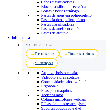
Capas classificadoras
Bloco classificador secretária
Bolsas e bolsas catálogo
Pastas de anéis em polipropileno
Pasta elásticos polipropileno
Pastas classificadoras
Pastas de anéis em cartão
Pastas de arquivo
Informatica
MAIS PROCURADAS
Teclados ratos
Tinteiros originais
Multifunções
Arquivo, bolsas e malas
Videoprojetores acetatos
Conectividade cabos wifi hub
Ergonomia
Fitas para maquinas
Teclados ratos
Colunas microfones webcam
Pilhas alcalinas recarregáveis
Suportes opticos cd e dvd