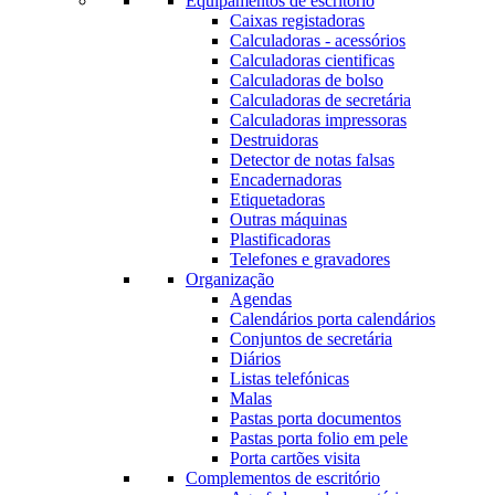
Equipamentos de escritório
Caixas registadoras
Calculadoras - acessórios
Calculadoras cientificas
Calculadoras de bolso
Calculadoras de secretária
Calculadoras impressoras
Destruidoras
Detector de notas falsas
Encadernadoras
Etiquetadoras
Outras máquinas
Plastificadoras
Telefones e gravadores
Organização
Agendas
Calendários porta calendários
Conjuntos de secretária
Diários
Listas telefónicas
Malas
Pastas porta documentos
Pastas porta folio em pele
Porta cartões visita
Complementos de escritório