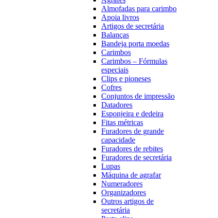
Almofadas para carimbo
Apoia livros
Artigos de secretária
Balanças
Bandeja porta moedas
Carimbos
Carimbos – Fórmulas
especiais
Clips e pioneses
Cofres
Conjuntos de impressão
Datadores
Esponjeira e dedeira
Fitas métricas
Furadores de grande
capacidade
Furadores de rebites
Furadores de secretária
Lupas
Máquina de agrafar
Numeradores
Organizadores
Outros artigos de
secretária