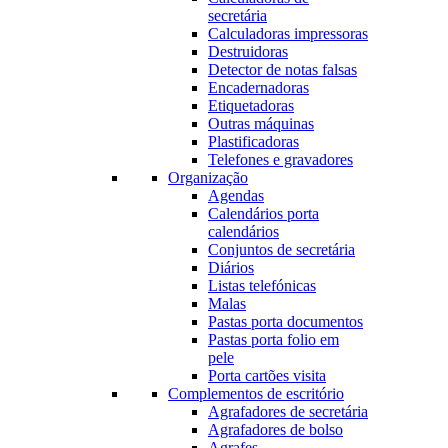
secretária
Calculadoras impressoras
Destruidoras
Detector de notas falsas
Encadernadoras
Etiquetadoras
Outras máquinas
Plastificadoras
Telefones e gravadores
Organização
Agendas
Calendários porta
calendários
Conjuntos de secretária
Diários
Listas telefónicas
Malas
Pastas porta documentos
Pastas porta folio em
pele
Porta cartões visita
Complementos de escritório
Agrafadores de secretária
Agrafadores de bolso
Agrafes