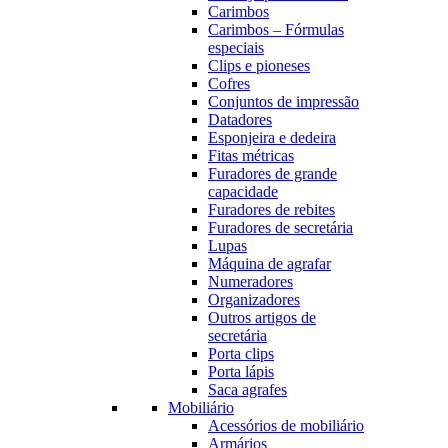
Carimbos
Carimbos – Fórmulas
especiais
Clips e pioneses
Cofres
Conjuntos de impressão
Datadores
Esponjeira e dedeira
Fitas métricas
Furadores de grande
capacidade
Furadores de rebites
Furadores de secretária
Lupas
Máquina de agrafar
Numeradores
Organizadores
Outros artigos de
secretária
Porta clips
Porta lápis
Saca agrafes
Mobiliário
Acessórios de mobiliário
Armários