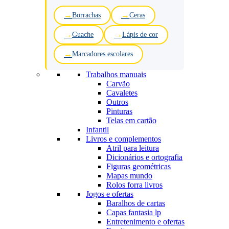
Borrachas
Ceras
Guache
Lápis de cor
Marcadores escolares
Trabalhos manuais
Carvão
Cavaletes
Outros
Pinturas
Telas em cartão
Infantil
Livros e complementos
Atril para leitura
Dicionários e ortografia
Figuras geométricas
Mapas mundo
Rolos forra livros
Jogos e ofertas
Baralhos de cartas
Capas fantasia lp
Entretenimento e ofertas