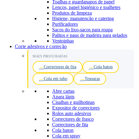
Toalhas e guardanapos de papel
Lenços, papel higiénico e toalhetes
Produtos de limpeza
Higiene, manutenção e catering
Purificadores
Sacos do lixo-sacos para roupa
Palitos e paus de madeira para gelados
Ventoinhas
Corte adesivos e correção
MAIS PROCURADAS
Correctores de fita
Cola baton
Cola em tubo
Tesouras
Abre cartas
Apara lápis
Cisalhas e guilhotinas
Expositor de correctores
Rolos auto adesivos
Correctores de frasco
Correctores de fita
Cola baton
Cola em spray