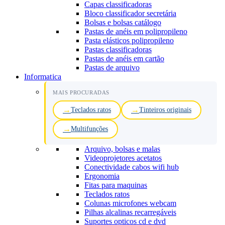
Capas classificadoras
Bloco classificador secretária
Bolsas e bolsas catálogo
Pastas de anéis em polipropileno
Pasta elásticos polipropileno
Pastas classificadoras
Pastas de anéis em cartão
Pastas de arquivo
Informatica
MAIS PROCURADAS
Teclados ratos
Tinteiros originais
Multifunções
Arquivo, bolsas e malas
Videoprojetores acetatos
Conectividade cabos wifi hub
Ergonomia
Fitas para maquinas
Teclados ratos
Colunas microfones webcam
Pilhas alcalinas recarregáveis
Suportes opticos cd e dvd