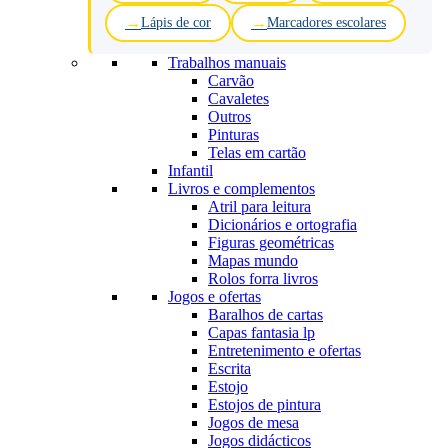
Lápis de cor
Marcadores escolares
Trabalhos manuais
Carvão
Cavaletes
Outros
Pinturas
Telas em cartão
Infantil
Livros e complementos
Atril para leitura
Dicionários e ortografia
Figuras geométricas
Mapas mundo
Rolos forra livros
Jogos e ofertas
Baralhos de cartas
Capas fantasia lp
Entretenimento e ofertas
Escrita
Estojo
Estojos de pintura
Jogos de mesa
Jogos didácticos