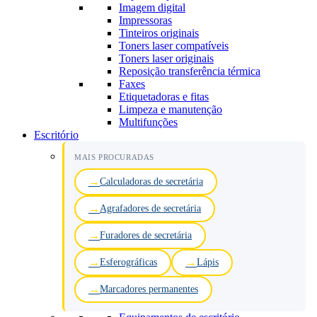
Imagem digital
Impressoras
Tinteiros originais
Toners laser compatíveis
Toners laser originais
Reposição transferência térmica
Faxes
Etiquetadoras e fitas
Limpeza e manutenção
Multifunções
Escritório
MAIS PROCURADAS
Calculadoras de secretária
Agrafadores de secretária
Furadores de secretária
Esferográficas
Lápis
Marcadores permanentes