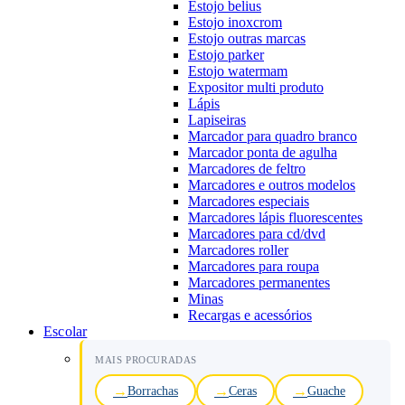
Estojo belius
Estojo inoxcrom
Estojo outras marcas
Estojo parker
Estojo watermam
Expositor multi produto
Lápis
Lapiseiras
Marcador para quadro branco
Marcador ponta de agulha
Marcadores de feltro
Marcadores e outros modelos
Marcadores especiais
Marcadores lápis fluorescentes
Marcadores para cd/dvd
Marcadores roller
Marcadores para roupa
Marcadores permanentes
Minas
Recargas e acessórios
Escolar
MAIS PROCURADAS
Borrachas
Ceras
Guache