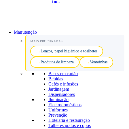
inc.
Manutenção
MAIS PROCURADAS
Lenços, papel higiénico e toalhetes
Produtos de limpeza
Ventoinhas
Bases em cartão
Bebidas
Cafés e infusões
Jardinagem
Dispensadores
Iluminação
Electrodomésticos
Uniformes
Prevenção
Hotelaria e restauração
Talheres pratos e copos