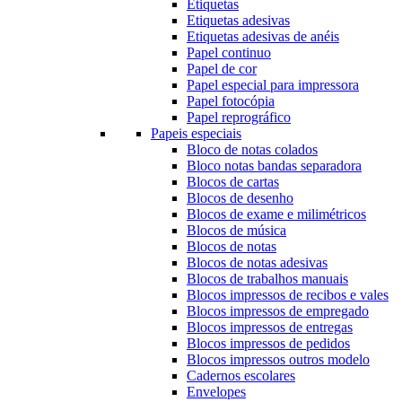
Etiquetas
Etiquetas adesivas
Etiquetas adesivas de anéis
Papel continuo
Papel de cor
Papel especial para impressora
Papel fotocópia
Papel reprográfico
Papeis especiais
Bloco de notas colados
Bloco notas bandas separadora
Blocos de cartas
Blocos de desenho
Blocos de exame e milimétricos
Blocos de música
Blocos de notas
Blocos de notas adesivas
Blocos de trabalhos manuais
Blocos impressos de recibos e vales
Blocos impressos de empregado
Blocos impressos de entregas
Blocos impressos de pedidos
Blocos impressos outros modelo
Cadernos escolares
Envelopes