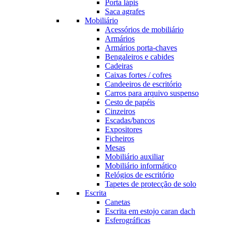
Porta lápis
Saca agrafes
Mobiliário
Acessórios de mobiliário
Armários
Armários porta-chaves
Bengaleiros e cabides
Cadeiras
Caixas fortes / cofres
Candeeiros de escritório
Carros para arquivo suspenso
Cesto de papéis
Cinzeiros
Escadas/bancos
Expositores
Ficheiros
Mesas
Mobiliário auxiliar
Mobiliário informático
Relógios de escritório
Tapetes de protecção de solo
Escrita
Canetas
Escrita em estojo caran dach
Esferográficas