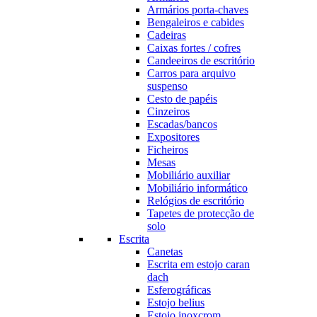
Armários porta-chaves
Bengaleiros e cabides
Cadeiras
Caixas fortes / cofres
Candeeiros de escritório
Carros para arquivo
suspenso
Cesto de papéis
Cinzeiros
Escadas/bancos
Expositores
Ficheiros
Mesas
Mobiliário auxiliar
Mobiliário informático
Relógios de escritório
Tapetes de protecção de
solo
Escrita
Canetas
Escrita em estojo caran
dach
Esferográficas
Estojo belius
Estojo inoxcrom