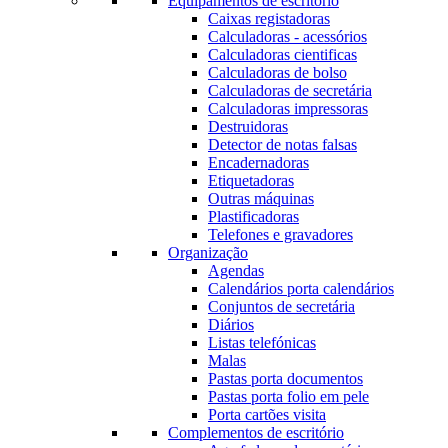
Equipamentos de escritório
Caixas registadoras
Calculadoras - acessórios
Calculadoras cientificas
Calculadoras de bolso
Calculadoras de secretária
Calculadoras impressoras
Destruidoras
Detector de notas falsas
Encadernadoras
Etiquetadoras
Outras máquinas
Plastificadoras
Telefones e gravadores
Organização
Agendas
Calendários porta calendários
Conjuntos de secretária
Diários
Listas telefónicas
Malas
Pastas porta documentos
Pastas porta folio em pele
Porta cartões visita
Complementos de escritório