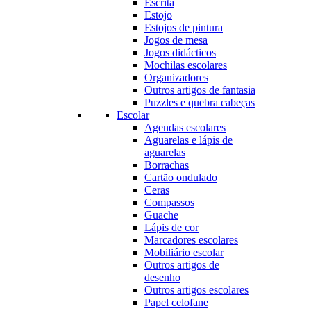
Escrita
Estojo
Estojos de pintura
Jogos de mesa
Jogos didácticos
Mochilas escolares
Organizadores
Outros artigos de fantasia
Puzzles e quebra cabeças
Escolar
Agendas escolares
Aguarelas e lápis de
aguarelas
Borrachas
Cartão ondulado
Ceras
Compassos
Guache
Lápis de cor
Marcadores escolares
Mobiliário escolar
Outros artigos de
desenho
Outros artigos escolares
Papel celofane