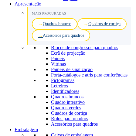
Apresentação
MAIS PROCURADAS
Quadros brancos
Quadros de cortiça
Acessórios para quadros
Blocos de congressos para quadros
Ecrã de projecção
Paineis
Vitrinas
Paineis de sinalização
Porta-catálogos e atris para conferências
Pictogramas
Letreiros
Identificadores
Quadros brancos
Quadro interativo
Quadros verdes
Quadros de cortiça
Rolos para quadros
Acessórios para quadros
Embalagem
Caixas de embalagem