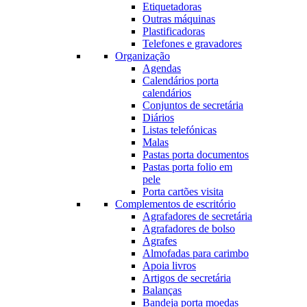
Etiquetadoras
Outras máquinas
Plastificadoras
Telefones e gravadores
Organização
Agendas
Calendários porta
calendários
Conjuntos de secretária
Diários
Listas telefónicas
Malas
Pastas porta documentos
Pastas porta folio em
pele
Porta cartões visita
Complementos de escritório
Agrafadores de secretária
Agrafadores de bolso
Agrafes
Almofadas para carimbo
Apoia livros
Artigos de secretária
Balanças
Bandeja porta moedas