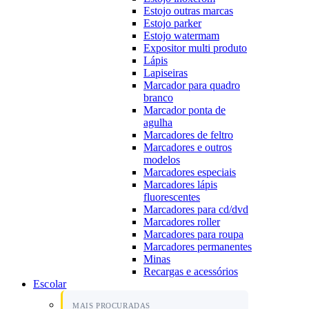
Estojo outras marcas
Estojo parker
Estojo watermam
Expositor multi produto
Lápis
Lapiseiras
Marcador para quadro
branco
Marcador ponta de
agulha
Marcadores de feltro
Marcadores e outros
modelos
Marcadores especiais
Marcadores lápis
fluorescentes
Marcadores para cd/dvd
Marcadores roller
Marcadores para roupa
Marcadores permanentes
Minas
Recargas e acessórios
Escolar
MAIS PROCURADAS