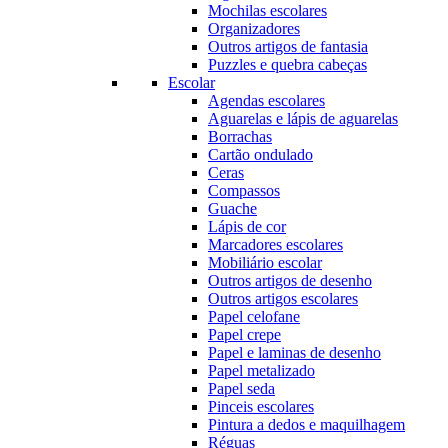
Mochilas escolares
Organizadores
Outros artigos de fantasia
Puzzles e quebra cabeças
Escolar
Agendas escolares
Aguarelas e lápis de aguarelas
Borrachas
Cartão ondulado
Ceras
Compassos
Guache
Lápis de cor
Marcadores escolares
Mobiliário escolar
Outros artigos de desenho
Outros artigos escolares
Papel celofane
Papel crepe
Papel e laminas de desenho
Papel metalizado
Papel seda
Pinceis escolares
Pintura a dedos e maquilhagem
Réguas