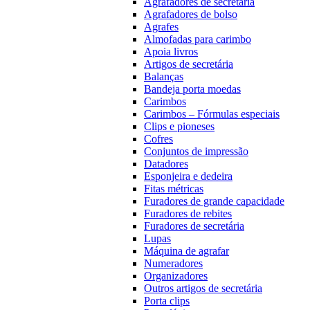
Agrafadores de secretária
Agrafadores de bolso
Agrafes
Almofadas para carimbo
Apoia livros
Artigos de secretária
Balanças
Bandeja porta moedas
Carimbos
Carimbos – Fórmulas especiais
Clips e pioneses
Cofres
Conjuntos de impressão
Datadores
Esponjeira e dedeira
Fitas métricas
Furadores de grande capacidade
Furadores de rebites
Furadores de secretária
Lupas
Máquina de agrafar
Numeradores
Organizadores
Outros artigos de secretária
Porta clips