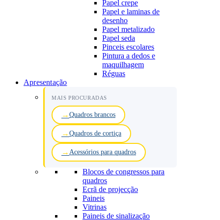
Papel crepe
Papel e laminas de
desenho
Papel metalizado
Papel seda
Pinceis escolares
Pintura a dedos e
maquilhagem
Réguas
Apresentação
MAIS PROCURADAS
Quadros brancos
Quadros de cortiça
Acessórios para quadros
Blocos de congressos para
quadros
Ecrã de projecção
Paineis
Vitrinas
Paineis de sinalização