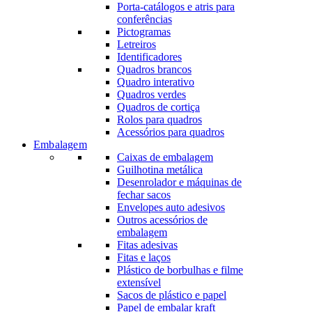
Porta-catálogos e atris para
conferências
Pictogramas
Letreiros
Identificadores
Quadros brancos
Quadro interativo
Quadros verdes
Quadros de cortiça
Rolos para quadros
Acessórios para quadros
Embalagem
Caixas de embalagem
Guilhotina metálica
Desenrolador e máquinas de
fechar sacos
Envelopes auto adesivos
Outros acessórios de
embalagem
Fitas adesivas
Fitas e laços
Plástico de borbulhas e filme
extensível
Sacos de plástico e papel
Papel de embalar kraft