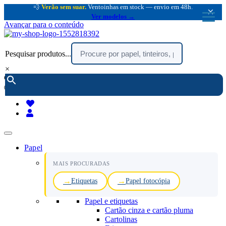
💨
Verão sem suar.
Ventoinhas em stock — envio em 48h.
×
Ver modelos →
Avançar para o conteúdo
Pesquisar produtos...
×
encomendar por telefone :
216 003 523
(chamada rede fixa nacional)
Papel
MAIS PROCURADAS
Etiquetas
Papel fotocópia
Papel e etiquetas
Cartão cinza e cartão pluma
Cartolinas