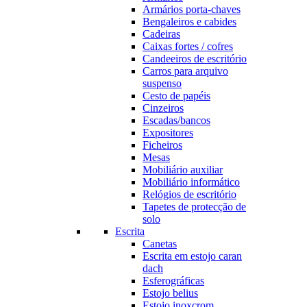
Armários porta-chaves
Bengaleiros e cabides
Cadeiras
Caixas fortes / cofres
Candeeiros de escritório
Carros para arquivo
suspenso
Cesto de papéis
Cinzeiros
Escadas/bancos
Expositores
Ficheiros
Mesas
Mobiliário auxiliar
Mobiliário informático
Relógios de escritório
Tapetes de protecção de
solo
Escrita
Canetas
Escrita em estojo caran
dach
Esferográficas
Estojo belius
Estojo inoxcrom