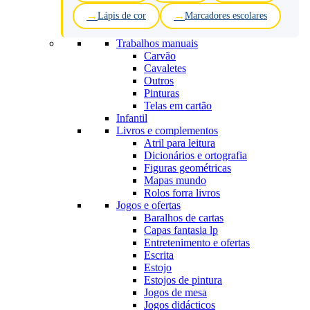
Lápis de cor
Marcadores escolares
Trabalhos manuais
Carvão
Cavaletes
Outros
Pinturas
Telas em cartão
Infantil
Livros e complementos
Atril para leitura
Dicionários e ortografia
Figuras geométricas
Mapas mundo
Rolos forra livros
Jogos e ofertas
Baralhos de cartas
Capas fantasia lp
Entretenimento e ofertas
Escrita
Estojo
Estojos de pintura
Jogos de mesa
Jogos didácticos