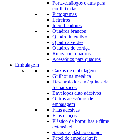
Porta-catálogos e atris para
conferências
Pictogramas
Letreiros
Identificadores
Quadros brancos
Quadro interativo
Quadros verdes
Quadros de cortiça
Rolos para quadros
Acessórios para quadros
Embalagem
Caixas de embalagem
Guilhotina metálica
Desenrolador e máquinas de
fechar sacos
Envelopes auto adesivos
Outros acessórios de
embalagem
Fitas adesivas
Fitas e laços
Plástico de borbulhas e filme
extensível
Sacos de plástico e papel
Papel de embalar kraft