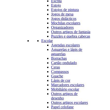
Escrita
Estojo
Estojos de pintura
Jogos de mesa
Jogos didácticos
Mochilas escolares
Organizadores
Outros artigos de fantasia
Puzzles e quebra cabeças
Escolar
Agendas escolares
Aguarelas e lápis de
aguarelas
Borrachas
Cartão ondulado
Ceras
Compassos
Guache
Lápis de cor
Marcadores escolares
Mobiliário escolar
Outros artigos de
desenho
Outros artigos escolares
Papel celofane