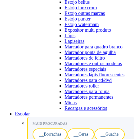
Estojo belius
Estojo inoxcrom
Estojo outras marcas
Estojo parker
Estojo watermam
Expositor multi produto
Lápis
Lapiseiras
Marcador para quadro branco
Marcador ponta de agulha
Marcadores de feltro
Marcadores e outros modelos
Marcadores especiais
Marcadores lápis fluorescentes
Marcadores para cd/dvd
Marcadores roller
Marcadores para roupa
Marcadores permanentes
Minas
Recargas e acessórios
Escolar
MAIS PROCURADAS
Borrachas
Ceras
Guache