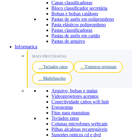
Capas classificadoras
Bloco classificador secretária
Bolsas e bolsas catálogo
Pastas de anéis em polipropileno
Pasta elásticos polipropileno
Pastas classificadoras
Pastas de anéis em cartão
Pastas de arquivo
Informatica
MAIS PROCURADAS
Teclados ratos
Tinteiros originais
Multifunções
Arquivo, bolsas e malas
Videoprojetores acetatos
Conectividade cabos wifi hub
Ergonomia
Fitas para maquinas
Teclados ratos
Colunas microfones webcam
Pilhas alcalinas recarregáveis
Suportes opticos cd e dvd