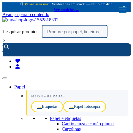
💨
Verão sem suar.
Ventoinhas em stock — envio em 48h.
×
Ver modelos →
Avançar para o conteúdo
Pesquisar produtos...
×
encomendar por telefone :
216 003 523
(chamada rede fixa nacional)
Papel
MAIS PROCURADAS
Etiquetas
Papel fotocópia
Papel e etiquetas
Cartão cinza e cartão pluma
Cartolinas