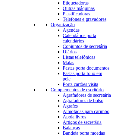
Etiquetadoras
Outras máquinas
Plastificadoras
Telefones e gravadores
Organização
Agendas
Calendários porta
calendários
Conjuntos de secretária
Diários
Listas telefónicas
Malas
Pastas porta documentos
Pastas porta folio em
pele
Porta cartões visita
Complementos de escritório
Agrafadores de secretária
Agrafadores de bolso
Agrafes
Almofadas para carimbo
Apoia livros
Artigos de secretária
Balanças
Bandeja porta moedas