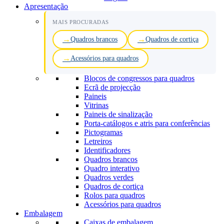
Apresentação
MAIS PROCURADAS
Quadros brancos
Quadros de cortiça
Acessórios para quadros
Blocos de congressos para quadros
Ecrã de projecção
Paineis
Vitrinas
Paineis de sinalização
Porta-catálogos e atris para conferências
Pictogramas
Letreiros
Identificadores
Quadros brancos
Quadro interativo
Quadros verdes
Quadros de cortiça
Rolos para quadros
Acessórios para quadros
Embalagem
Caixas de embalagem