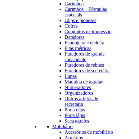
Carimbos
Carimbos – Fórmulas
especiais
Clips e pioneses
Cofres
Conjuntos de impressão
Datadores
Esponjeira e dedeira
Fitas métricas
Furadores de grande
capacidade
Furadores de rebites
Furadores de secretária
Lupas
Máquina de agrafar
Numeradores
Organizadores
Outros artigos de
secretária
Porta clips
Porta lápis
Saca agrafes
Mobiliário
Acessórios de mobiliário
Armários