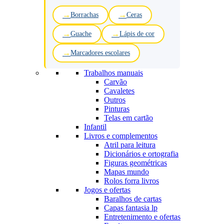
Borrachas
Ceras
Guache
Lápis de cor
Marcadores escolares
Trabalhos manuais
Carvão
Cavaletes
Outros
Pinturas
Telas em cartão
Infantil
Livros e complementos
Atril para leitura
Dicionários e ortografia
Figuras geométricas
Mapas mundo
Rolos forra livros
Jogos e ofertas
Baralhos de cartas
Capas fantasia lp
Entretenimento e ofertas