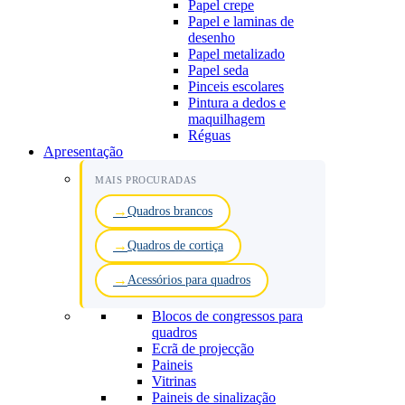
Papel crepe
Papel e laminas de
desenho
Papel metalizado
Papel seda
Pinceis escolares
Pintura a dedos e
maquilhagem
Réguas
Apresentação
MAIS PROCURADAS
Quadros brancos
Quadros de cortiça
Acessórios para quadros
Blocos de congressos para
quadros
Ecrã de projecção
Paineis
Vitrinas
Paineis de sinalização