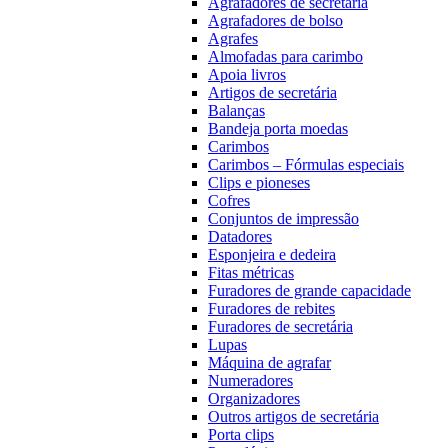
Agrafadores de secretária
Agrafadores de bolso
Agrafes
Almofadas para carimbo
Apoia livros
Artigos de secretária
Balanças
Bandeja porta moedas
Carimbos
Carimbos – Fórmulas especiais
Clips e pioneses
Cofres
Conjuntos de impressão
Datadores
Esponjeira e dedeira
Fitas métricas
Furadores de grande capacidade
Furadores de rebites
Furadores de secretária
Lupas
Máquina de agrafar
Numeradores
Organizadores
Outros artigos de secretária
Porta clips