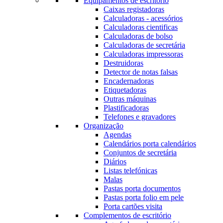
Equipamentos de escritório
Caixas registadoras
Calculadoras - acessórios
Calculadoras cientificas
Calculadoras de bolso
Calculadoras de secretária
Calculadoras impressoras
Destruidoras
Detector de notas falsas
Encadernadoras
Etiquetadoras
Outras máquinas
Plastificadoras
Telefones e gravadores
Organização
Agendas
Calendários porta calendários
Conjuntos de secretária
Diários
Listas telefónicas
Malas
Pastas porta documentos
Pastas porta folio em pele
Porta cartões visita
Complementos de escritório