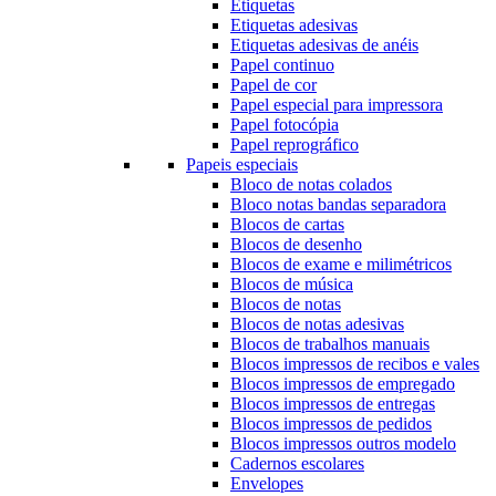
Etiquetas
Etiquetas adesivas
Etiquetas adesivas de anéis
Papel continuo
Papel de cor
Papel especial para impressora
Papel fotocópia
Papel reprográfico
Papeis especiais
Bloco de notas colados
Bloco notas bandas separadora
Blocos de cartas
Blocos de desenho
Blocos de exame e milimétricos
Blocos de música
Blocos de notas
Blocos de notas adesivas
Blocos de trabalhos manuais
Blocos impressos de recibos e vales
Blocos impressos de empregado
Blocos impressos de entregas
Blocos impressos de pedidos
Blocos impressos outros modelo
Cadernos escolares
Envelopes