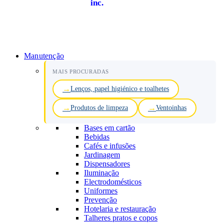
inc.
Manutenção
MAIS PROCURADAS
Lenços, papel higiénico e toalhetes
Produtos de limpeza
Ventoinhas
Bases em cartão
Bebidas
Cafés e infusões
Jardinagem
Dispensadores
Iluminação
Electrodomésticos
Uniformes
Prevenção
Hotelaria e restauração
Talheres pratos e copos