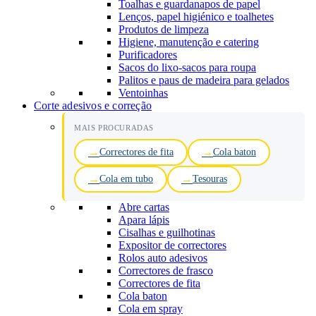
Toalhas e guardanapos de papel
Lenços, papel higiénico e toalhetes
Produtos de limpeza
Higiene, manutenção e catering
Purificadores
Sacos do lixo-sacos para roupa
Palitos e paus de madeira para gelados
Ventoinhas
Corte adesivos e correção
MAIS PROCURADAS
Correctores de fita
Cola baton
Cola em tubo
Tesouras
Abre cartas
Apara lápis
Cisalhas e guilhotinas
Expositor de correctores
Rolos auto adesivos
Correctores de frasco
Correctores de fita
Cola baton
Cola em spray