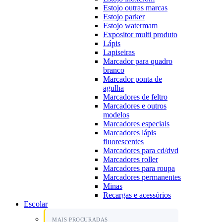
Estojo outras marcas
Estojo parker
Estojo watermam
Expositor multi produto
Lápis
Lapiseiras
Marcador para quadro
branco
Marcador ponta de
agulha
Marcadores de feltro
Marcadores e outros
modelos
Marcadores especiais
Marcadores lápis
fluorescentes
Marcadores para cd/dvd
Marcadores roller
Marcadores para roupa
Marcadores permanentes
Minas
Recargas e acessórios
Escolar
MAIS PROCURADAS