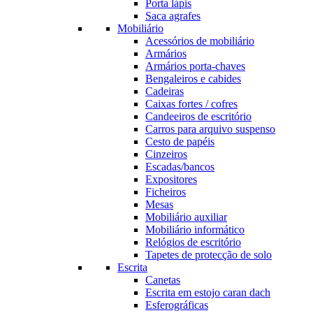
Porta lápis
Saca agrafes
Mobiliário
Acessórios de mobiliário
Armários
Armários porta-chaves
Bengaleiros e cabides
Cadeiras
Caixas fortes / cofres
Candeeiros de escritório
Carros para arquivo suspenso
Cesto de papéis
Cinzeiros
Escadas/bancos
Expositores
Ficheiros
Mesas
Mobiliário auxiliar
Mobiliário informático
Relógios de escritório
Tapetes de protecção de solo
Escrita
Canetas
Escrita em estojo caran dach
Esferográficas