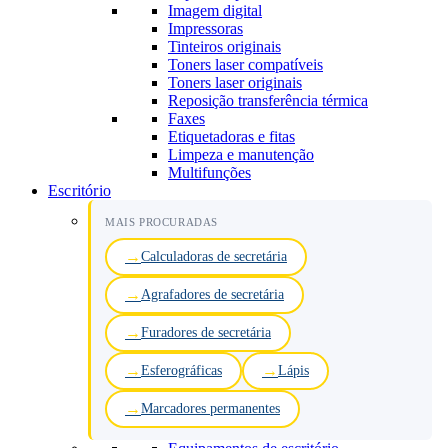
Imagem digital
Impressoras
Tinteiros originais
Toners laser compatíveis
Toners laser originais
Reposição transferência térmica
Faxes
Etiquetadoras e fitas
Limpeza e manutenção
Multifunções
Escritório
MAIS PROCURADAS
Calculadoras de secretária
Agrafadores de secretária
Furadores de secretária
Esferográficas
Lápis
Marcadores permanentes