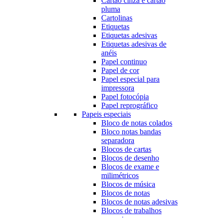
Cartão cinza e cartão
pluma
Cartolinas
Etiquetas
Etiquetas adesivas
Etiquetas adesivas de
anéis
Papel continuo
Papel de cor
Papel especial para
impressora
Papel fotocópia
Papel reprográfico
Papeis especiais
Bloco de notas colados
Bloco notas bandas
separadora
Blocos de cartas
Blocos de desenho
Blocos de exame e
milimétricos
Blocos de música
Blocos de notas
Blocos de notas adesivas
Blocos de trabalhos