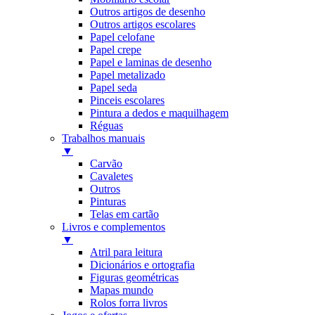
Outros artigos de desenho
Outros artigos escolares
Papel celofane
Papel crepe
Papel e laminas de desenho
Papel metalizado
Papel seda
Pinceis escolares
Pintura a dedos e maquilhagem
Réguas
Trabalhos manuais
▼
Carvão
Cavaletes
Outros
Pinturas
Telas em cartão
Livros e complementos
▼
Atril para leitura
Dicionários e ortografia
Figuras geométricas
Mapas mundo
Rolos forra livros