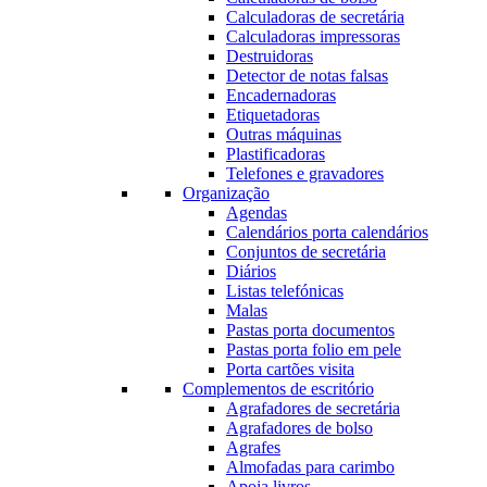
Calculadoras de secretária
Calculadoras impressoras
Destruidoras
Detector de notas falsas
Encadernadoras
Etiquetadoras
Outras máquinas
Plastificadoras
Telefones e gravadores
Organização
Agendas
Calendários porta calendários
Conjuntos de secretária
Diários
Listas telefónicas
Malas
Pastas porta documentos
Pastas porta folio em pele
Porta cartões visita
Complementos de escritório
Agrafadores de secretária
Agrafadores de bolso
Agrafes
Almofadas para carimbo
Apoia livros