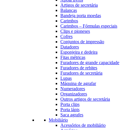
Artigos de secretária
Balanças
Bandeja porta moedas
Carimbos
Carimbos – Fórmulas especiais
Clips e pioneses
Cofres
Conjuntos de impressão
Datadores
Esponjeira e dedeira
Fitas métricas
Furadores de grande capacidade
Furadores de rebites
Furadores de secretária
Lupas
Máquina de agrafar
Numeradores
Organizadores
Outros artigos de secretária
Porta clips
Porta lápis
Saca agrafes
Mobiliário
Acessórios de mobiliário