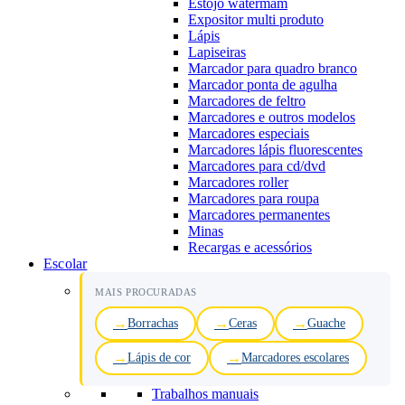
Estojo watermam
Expositor multi produto
Lápis
Lapiseiras
Marcador para quadro branco
Marcador ponta de agulha
Marcadores de feltro
Marcadores e outros modelos
Marcadores especiais
Marcadores lápis fluorescentes
Marcadores para cd/dvd
Marcadores roller
Marcadores para roupa
Marcadores permanentes
Minas
Recargas e acessórios
Escolar
MAIS PROCURADAS
Borrachas
Ceras
Guache
Lápis de cor
Marcadores escolares
Trabalhos manuais