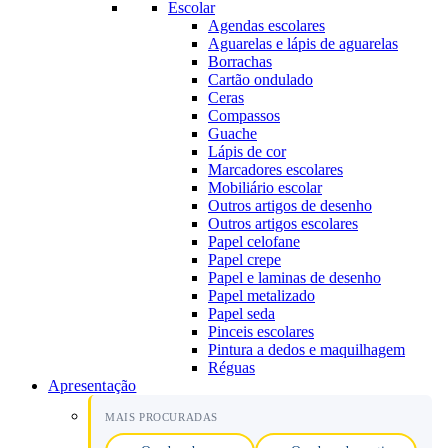
Escolar
Agendas escolares
Aguarelas e lápis de aguarelas
Borrachas
Cartão ondulado
Ceras
Compassos
Guache
Lápis de cor
Marcadores escolares
Mobiliário escolar
Outros artigos de desenho
Outros artigos escolares
Papel celofane
Papel crepe
Papel e laminas de desenho
Papel metalizado
Papel seda
Pinceis escolares
Pintura a dedos e maquilhagem
Réguas
Apresentação
MAIS PROCURADAS