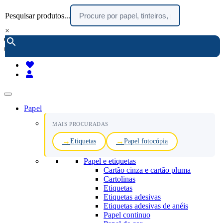
Pesquisar produtos...
×
encomendar por telefone :
216 003 523
(chamada rede fixa nacional)
Papel
MAIS PROCURADAS
Etiquetas
Papel fotocópia
Papel e etiquetas
Cartão cinza e cartão pluma
Cartolinas
Etiquetas
Etiquetas adesivas
Etiquetas adesivas de anéis
Papel continuo