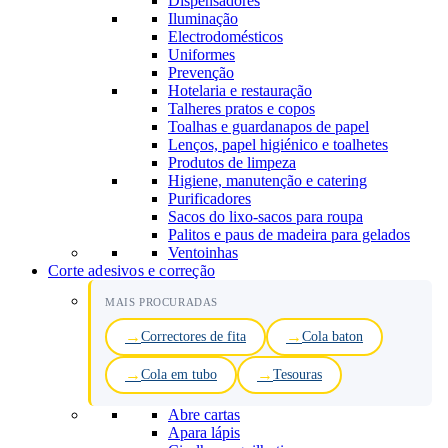
Dispensadores
Iluminação
Electrodomésticos
Uniformes
Prevenção
Hotelaria e restauração
Talheres pratos e copos
Toalhas e guardanapos de papel
Lenços, papel higiénico e toalhetes
Produtos de limpeza
Higiene, manutenção e catering
Purificadores
Sacos do lixo-sacos para roupa
Palitos e paus de madeira para gelados
Ventoinhas
Corte adesivos e correção
MAIS PROCURADAS
Correctores de fita
Cola baton
Cola em tubo
Tesouras
Abre cartas
Apara lápis