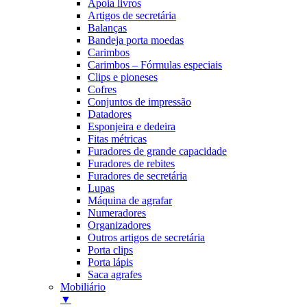
Apoia livros
Artigos de secretária
Balanças
Bandeja porta moedas
Carimbos
Carimbos – Fórmulas especiais
Clips e pioneses
Cofres
Conjuntos de impressão
Datadores
Esponjeira e dedeira
Fitas métricas
Furadores de grande capacidade
Furadores de rebites
Furadores de secretária
Lupas
Máquina de agrafar
Numeradores
Organizadores
Outros artigos de secretária
Porta clips
Porta lápis
Saca agrafes
Mobiliário
▼