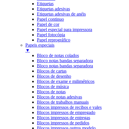
Etiquetas
Etiquetas adesivas
Etiquetas adesivas de anéis
Papel continuo
Papel de cor
Papel especial para impressora
Papel fotocópia
Papel reprográfico
Papeis especiais
▼
Bloco de notas colados
Bloco notas bandas separadora
Bloco notas bandas separadora
Blocos de cartas
Blocos de desenho
Blocos de exame e milimétricos
Blocos de música
Blocos de notas
Blocos de notas adesivas
Blocos de trabalhos manuais
Blocos impressos de recibos e vales
Blocos impressos de empregado
Blocos impressos de entregas
Blocos impressos de pedidos
Blocos impressos outros modelo