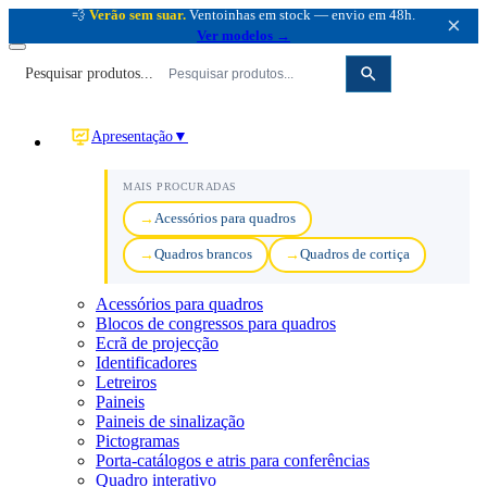
💨
Verão sem suar.
Ventoinhas em stock — envio em 48h.
×
Ver modelos →
Pesquisar produtos...
Apresentação
▼
MAIS PROCURADAS
Acessórios para quadros
Quadros brancos
Quadros de cortiça
Acessórios para quadros
Blocos de congressos para quadros
Ecrã de projecção
Identificadores
Letreiros
Paineis
Paineis de sinalização
Pictogramas
Porta-catálogos e atris para conferências
Quadro interativo