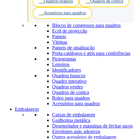
Quadros brancos
Quadros de cortiça
Acessórios para quadros
Blocos de congressos para quadros
Ecrã de projecção
Paineis
Vitrinas
Paineis de sinalização
Porta-catálogos e atris para conferências
Pictogramas
Letreiros
Identificadores
Quadros brancos
Quadro interativo
Quadros verdes
Quadros de cortiça
Rolos para quadros
Acessórios para quadros
Embalagem
Caixas de embalagem
Guilhotina metálica
Desenrolador e máquinas de fechar sacos
Envelopes auto adesivos
Outros acessórios de embalagem