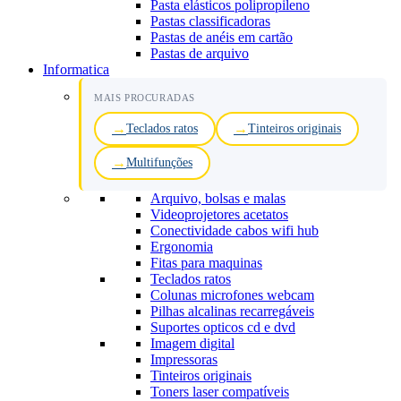
Pasta elásticos polipropileno
Pastas classificadoras
Pastas de anéis em cartão
Pastas de arquivo
Informatica
MAIS PROCURADAS
Teclados ratos
Tinteiros originais
Multifunções
Arquivo, bolsas e malas
Videoprojetores acetatos
Conectividade cabos wifi hub
Ergonomia
Fitas para maquinas
Teclados ratos
Colunas microfones webcam
Pilhas alcalinas recarregáveis
Suportes opticos cd e dvd
Imagem digital
Impressoras
Tinteiros originais
Toners laser compatíveis