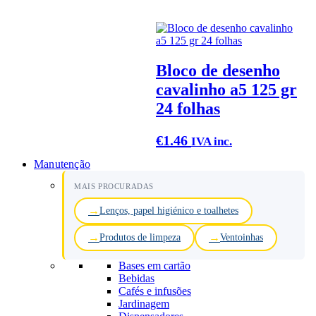
Bloco de desenho
cavalinho a5 125 gr
24 folhas
€
1.46
IVA inc.
Manutenção
MAIS PROCURADAS
Lenços, papel higiénico e toalhetes
Produtos de limpeza
Ventoinhas
Bases em cartão
Bebidas
Cafés e infusões
Jardinagem