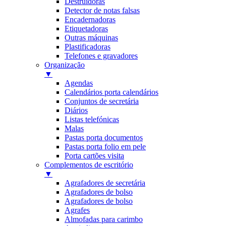
Destruidoras
Detector de notas falsas
Encadernadoras
Etiquetadoras
Outras máquinas
Plastificadoras
Telefones e gravadores
Organização
▼
Agendas
Calendários porta calendários
Conjuntos de secretária
Diários
Listas telefónicas
Malas
Pastas porta documentos
Pastas porta folio em pele
Porta cartões visita
Complementos de escritório
▼
Agrafadores de secretária
Agrafadores de bolso
Agrafadores de bolso
Agrafes
Almofadas para carimbo