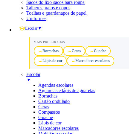
Sacos do lixo-sacos para roupa
Talheres pratos e copos
Toalhas e guardanapos de papel
Uniformes
Escolar
▼
MAIS PROCURADAS
Borrachas
Ceras
Guache
Lápis de cor
Marcadores escolares
Escolar
▼
Agendas escolares
Aguarelas e lápis de aguarelas
Borrachas
Cartão ondulado
Ceras
Compassos
Guache
Lápis de cor
Marcadores escolares
Mobiliário escolar