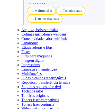
MAIS PROCURADAS
Multifunções
Teclados ratos
Tinteiros originais
Arquivo, bolsas e malas
Colunas microfones webcam
Conectividade cabos wifi hub
Ergonomia
Etiquetadoras e fitas
Faxes
Fitas para maquinas
Imagem digital
Impressoras
Limpeza e manutenção
Multifunções
Pilhas alcalinas recarregáveis
Reposição transferência térmica
Suportes opticos cd e dvd
Teclados ratos
Tinteiros originais
Toners laser compatíveis
Toners laser originais
Videoprojetores acetatos