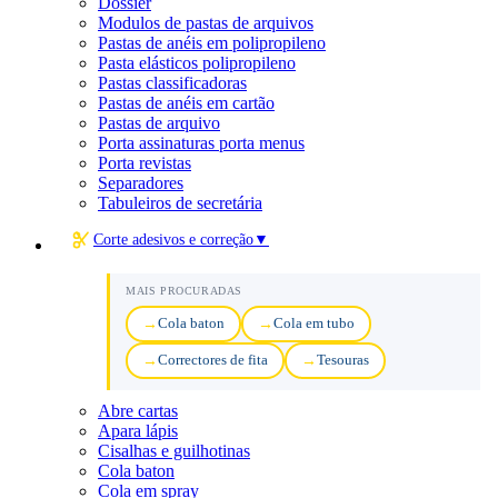
Dossier
Modulos de pastas de arquivos
Pastas de anéis em polipropileno
Pasta elásticos polipropileno
Pastas classificadoras
Pastas de anéis em cartão
Pastas de arquivo
Porta assinaturas porta menus
Porta revistas
Separadores
Tabuleiros de secretária
Corte adesivos e correção
▼
MAIS PROCURADAS
Cola baton
Cola em tubo
Correctores de fita
Tesouras
Abre cartas
Apara lápis
Cisalhas e guilhotinas
Cola baton
Cola em spray