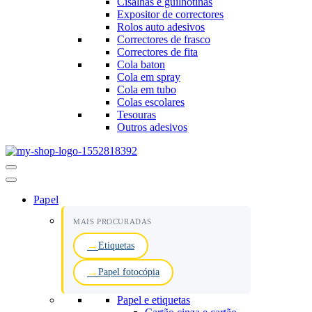
Cisalhas e guilhotinas
Expositor de correctores
Rolos auto adesivos
Correctores de frasco
Correctores de fita
Cola baton
Cola em spray
Cola em tubo
Colas escolares
Tesouras
Outros adesivos
Menu
de
navegação
Papel
MAIS PROCURADAS
Etiquetas
Papel fotocópia
Papel e etiquetas