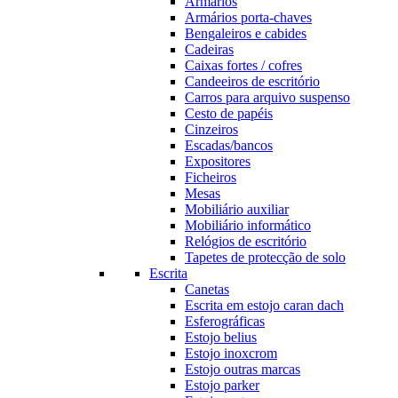
Armários
Armários porta-chaves
Bengaleiros e cabides
Cadeiras
Caixas fortes / cofres
Candeeiros de escritório
Carros para arquivo suspenso
Cesto de papéis
Cinzeiros
Escadas/bancos
Expositores
Ficheiros
Mesas
Mobiliário auxiliar
Mobiliário informático
Relógios de escritório
Tapetes de protecção de solo
Escrita
Canetas
Escrita em estojo caran dach
Esferográficas
Estojo belius
Estojo inoxcrom
Estojo outras marcas
Estojo parker