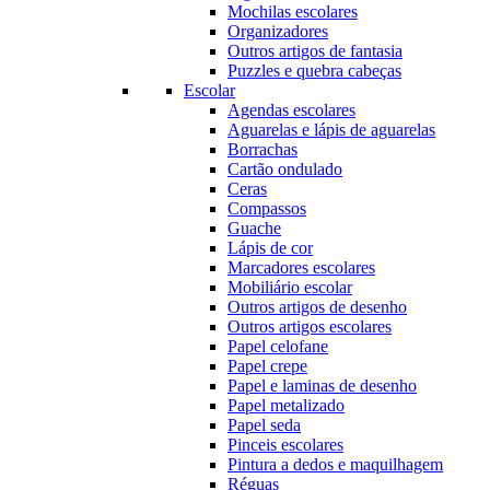
Mochilas escolares
Organizadores
Outros artigos de fantasia
Puzzles e quebra cabeças
Escolar
Agendas escolares
Aguarelas e lápis de aguarelas
Borrachas
Cartão ondulado
Ceras
Compassos
Guache
Lápis de cor
Marcadores escolares
Mobiliário escolar
Outros artigos de desenho
Outros artigos escolares
Papel celofane
Papel crepe
Papel e laminas de desenho
Papel metalizado
Papel seda
Pinceis escolares
Pintura a dedos e maquilhagem
Réguas