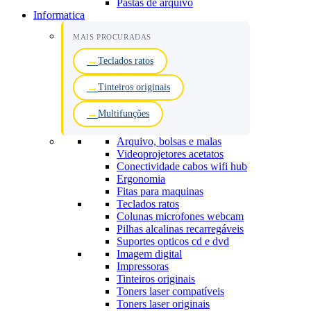
Pastas de arquivo
Informatica
MAIS PROCURADAS
Teclados ratos
Tinteiros originais
Multifunções
Arquivo, bolsas e malas
Videoprojetores acetatos
Conectividade cabos wifi hub
Ergonomia
Fitas para maquinas
Teclados ratos
Colunas microfones webcam
Pilhas alcalinas recarregáveis
Suportes opticos cd e dvd
Imagem digital
Impressoras
Tinteiros originais
Toners laser compatíveis
Toners laser originais