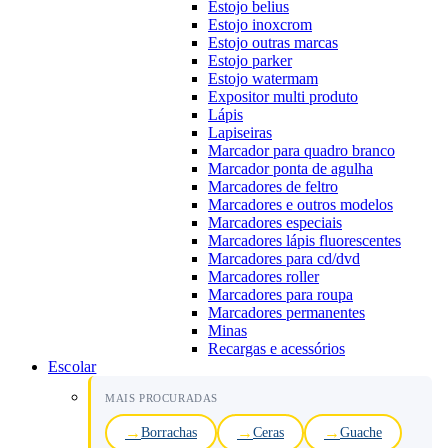
Estojo belius
Estojo inoxcrom
Estojo outras marcas
Estojo parker
Estojo watermam
Expositor multi produto
Lápis
Lapiseiras
Marcador para quadro branco
Marcador ponta de agulha
Marcadores de feltro
Marcadores e outros modelos
Marcadores especiais
Marcadores lápis fluorescentes
Marcadores para cd/dvd
Marcadores roller
Marcadores para roupa
Marcadores permanentes
Minas
Recargas e acessórios
Escolar
MAIS PROCURADAS
Borrachas
Ceras
Guache