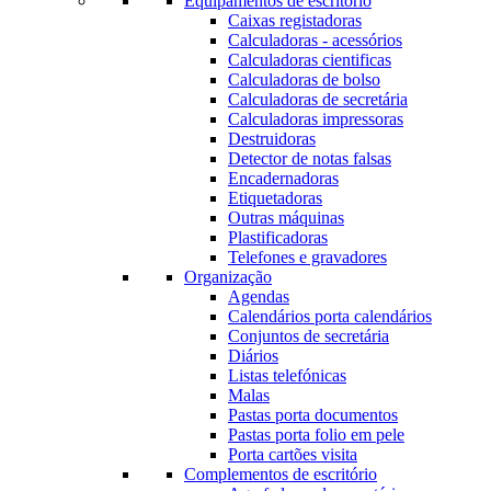
Equipamentos de escritório
Caixas registadoras
Calculadoras - acessórios
Calculadoras cientificas
Calculadoras de bolso
Calculadoras de secretária
Calculadoras impressoras
Destruidoras
Detector de notas falsas
Encadernadoras
Etiquetadoras
Outras máquinas
Plastificadoras
Telefones e gravadores
Organização
Agendas
Calendários porta calendários
Conjuntos de secretária
Diários
Listas telefónicas
Malas
Pastas porta documentos
Pastas porta folio em pele
Porta cartões visita
Complementos de escritório