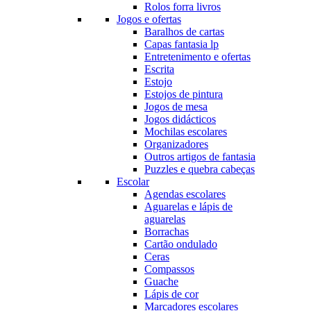
Rolos forra livros
Jogos e ofertas
Baralhos de cartas
Capas fantasia lp
Entretenimento e ofertas
Escrita
Estojo
Estojos de pintura
Jogos de mesa
Jogos didácticos
Mochilas escolares
Organizadores
Outros artigos de fantasia
Puzzles e quebra cabeças
Escolar
Agendas escolares
Aguarelas e lápis de
aguarelas
Borrachas
Cartão ondulado
Ceras
Compassos
Guache
Lápis de cor
Marcadores escolares