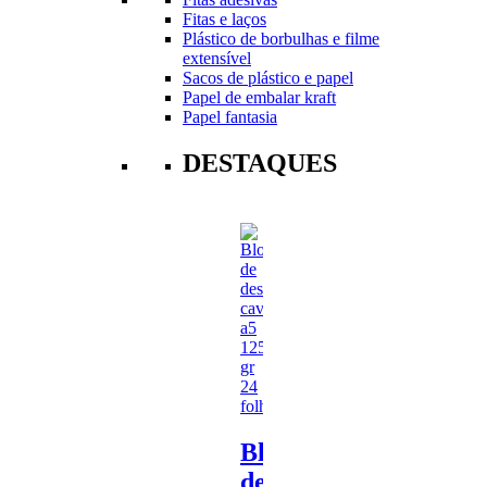
Fitas e laços
Plástico de borbulhas e filme
extensível
Sacos de plástico e papel
Papel de embalar kraft
Papel fantasia
DESTAQUES
Bloco
de