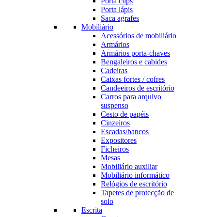
Porta clips
Porta lápis
Saca agrafes
Mobiliário
Acessórios de mobiliário
Armários
Armários porta-chaves
Bengaleiros e cabides
Cadeiras
Caixas fortes / cofres
Candeeiros de escritório
Carros para arquivo
suspenso
Cesto de papéis
Cinzeiros
Escadas/bancos
Expositores
Ficheiros
Mesas
Mobiliário auxiliar
Mobiliário informático
Relógios de escritório
Tapetes de protecção de
solo
Escrita