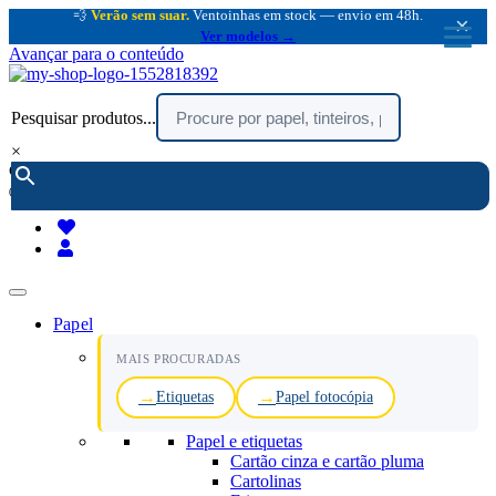
💨
Verão sem suar.
Ventoinhas em stock — envio em 48h.
×
Ver modelos →
Avançar para o conteúdo
Pesquisar produtos...
×
encomendar por telefone :
216 003 523
(chamada rede fixa nacional)
Papel
MAIS PROCURADAS
Etiquetas
Papel fotocópia
Papel e etiquetas
Cartão cinza e cartão pluma
Cartolinas