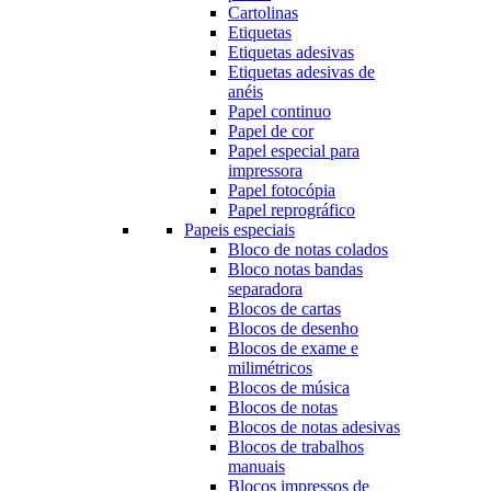
Cartolinas
Etiquetas
Etiquetas adesivas
Etiquetas adesivas de
anéis
Papel continuo
Papel de cor
Papel especial para
impressora
Papel fotocópia
Papel reprográfico
Papeis especiais
Bloco de notas colados
Bloco notas bandas
separadora
Blocos de cartas
Blocos de desenho
Blocos de exame e
milimétricos
Blocos de música
Blocos de notas
Blocos de notas adesivas
Blocos de trabalhos
manuais
Blocos impressos de