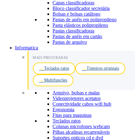
Capas classificadoras
Bloco classificador secretária
Bolsas e bolsas catálogo
Pastas de anéis em polipropileno
Pasta elásticos polipropileno
Pastas classificadoras
Pastas de anéis em cartão
Pastas de arquivo
Informatica
MAIS PROCURADAS
Teclados ratos
Tinteiros originais
Multifunções
Arquivo, bolsas e malas
Videoprojetores acetatos
Conectividade cabos wifi hub
Ergonomia
Fitas para maquinas
Teclados ratos
Colunas microfones webcam
Pilhas alcalinas recarregáveis
Suportes opticos cd e dvd