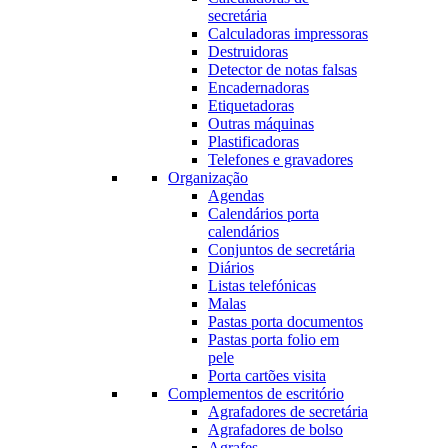
secretária
Calculadoras impressoras
Destruidoras
Detector de notas falsas
Encadernadoras
Etiquetadoras
Outras máquinas
Plastificadoras
Telefones e gravadores
Organização
Agendas
Calendários porta
calendários
Conjuntos de secretária
Diários
Listas telefónicas
Malas
Pastas porta documentos
Pastas porta folio em
pele
Porta cartões visita
Complementos de escritório
Agrafadores de secretária
Agrafadores de bolso
Agrafes