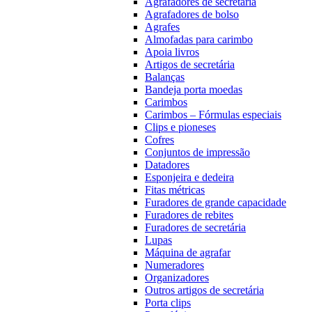
Agrafadores de secretária
Agrafadores de bolso
Agrafes
Almofadas para carimbo
Apoia livros
Artigos de secretária
Balanças
Bandeja porta moedas
Carimbos
Carimbos – Fórmulas especiais
Clips e pioneses
Cofres
Conjuntos de impressão
Datadores
Esponjeira e dedeira
Fitas métricas
Furadores de grande capacidade
Furadores de rebites
Furadores de secretária
Lupas
Máquina de agrafar
Numeradores
Organizadores
Outros artigos de secretária
Porta clips