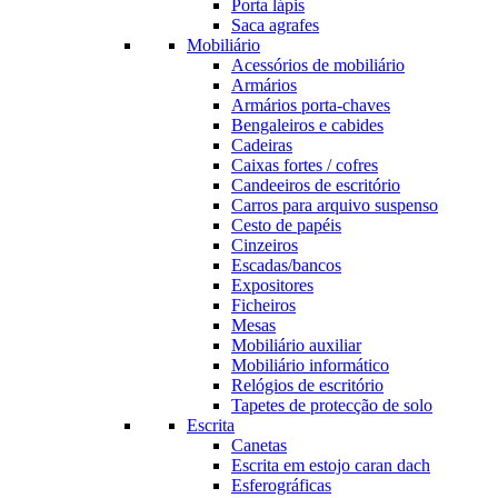
Porta lápis
Saca agrafes
Mobiliário
Acessórios de mobiliário
Armários
Armários porta-chaves
Bengaleiros e cabides
Cadeiras
Caixas fortes / cofres
Candeeiros de escritório
Carros para arquivo suspenso
Cesto de papéis
Cinzeiros
Escadas/bancos
Expositores
Ficheiros
Mesas
Mobiliário auxiliar
Mobiliário informático
Relógios de escritório
Tapetes de protecção de solo
Escrita
Canetas
Escrita em estojo caran dach
Esferográficas