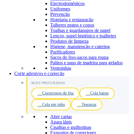
Electrodomésticos
Uniformes
Prevenção
Hotelaria e restauração
Talheres pratos e copos
Toalhas e guardanapos de papel
Lenços, papel higiénico e toalhetes
Produtos de limpeza
Higiene, manutenção e catering
Purificadores
Sacos do lixo-sacos para roupa
Palitos e paus de madeira para gelados
Ventoinhas
Corte adesivos e correção
MAIS PROCURADAS
Correctores de fita
Cola baton
Cola em tubo
Tesouras
Abre cartas
Apara lápis
Cisalhas e guilhotinas
Expositor de correctores