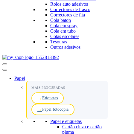
Rolos auto adesivos
Correctores de frasco
Correctores de fita
Cola baton
Cola em spray
Cola em tubo
Colas escolares
Tesouras
Outros adesivos
Menu
de
navegação
Papel
MAIS PROCURADAS
Etiquetas
Papel fotocópia
Papel e etiquetas
Cartão cinza e cartão
pluma