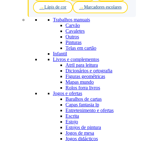
Lápis de cor
Marcadores escolares
Trabalhos manuais
Carvão
Cavaletes
Outros
Pinturas
Telas em cartão
Infantil
Livros e complementos
Atril para leitura
Dicionários e ortografia
Figuras geométricas
Mapas mundo
Rolos forra livros
Jogos e ofertas
Baralhos de cartas
Capas fantasia lp
Entretenimento e ofertas
Escrita
Estojo
Estojos de pintura
Jogos de mesa
Jogos didácticos