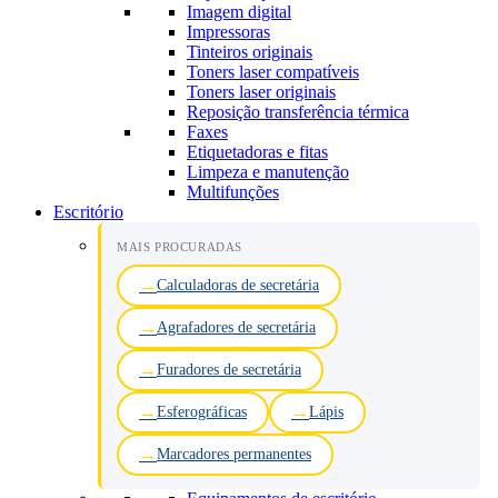
Imagem digital
Impressoras
Tinteiros originais
Toners laser compatíveis
Toners laser originais
Reposição transferência térmica
Faxes
Etiquetadoras e fitas
Limpeza e manutenção
Multifunções
Escritório
MAIS PROCURADAS
Calculadoras de secretária
Agrafadores de secretária
Furadores de secretária
Esferográficas
Lápis
Marcadores permanentes