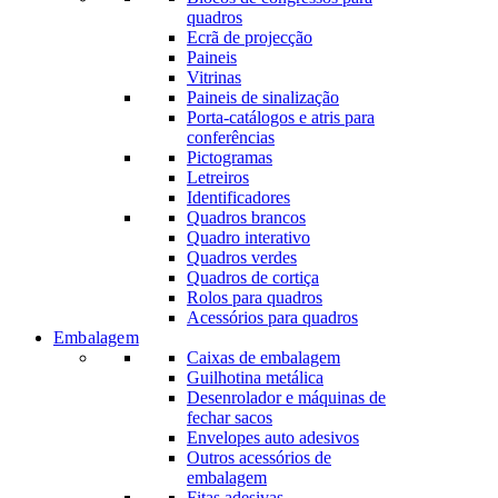
quadros
Ecrã de projecção
Paineis
Vitrinas
Paineis de sinalização
Porta-catálogos e atris para
conferências
Pictogramas
Letreiros
Identificadores
Quadros brancos
Quadro interativo
Quadros verdes
Quadros de cortiça
Rolos para quadros
Acessórios para quadros
Embalagem
Caixas de embalagem
Guilhotina metálica
Desenrolador e máquinas de
fechar sacos
Envelopes auto adesivos
Outros acessórios de
embalagem
Fitas adesivas