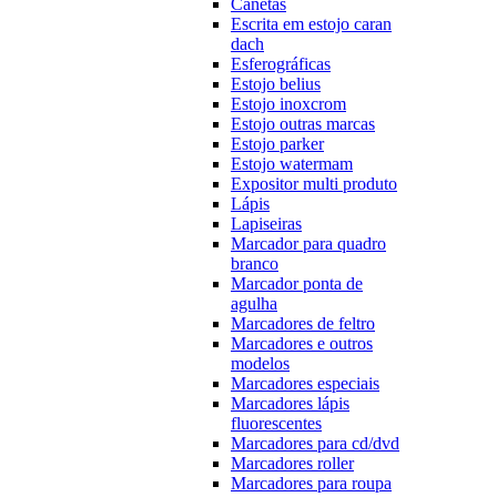
Canetas
Escrita em estojo caran
dach
Esferográficas
Estojo belius
Estojo inoxcrom
Estojo outras marcas
Estojo parker
Estojo watermam
Expositor multi produto
Lápis
Lapiseiras
Marcador para quadro
branco
Marcador ponta de
agulha
Marcadores de feltro
Marcadores e outros
modelos
Marcadores especiais
Marcadores lápis
fluorescentes
Marcadores para cd/dvd
Marcadores roller
Marcadores para roupa