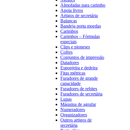
Almofadas para carimbo
Apoia livros
Artigos de secretária
Balanças
Bandeja porta moedas
Carimbos
Carimbos – Fórmulas
especiais
Clips e pioneses
Cofres
Conjuntos de impressão
Datadores
Esponjeira e dedeira
Fitas métricas
Furadores de grande
capacidade
Furadores de rebites
Furadores de secretária
Lupas
Máquina de agrafar
Numeradores
Organizadores
Outros artigos de
secretária