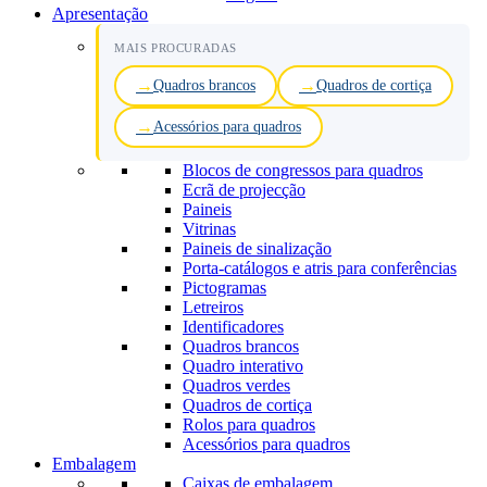
Apresentação
MAIS PROCURADAS
Quadros brancos
Quadros de cortiça
Acessórios para quadros
Blocos de congressos para quadros
Ecrã de projecção
Paineis
Vitrinas
Paineis de sinalização
Porta-catálogos e atris para conferências
Pictogramas
Letreiros
Identificadores
Quadros brancos
Quadro interativo
Quadros verdes
Quadros de cortiça
Rolos para quadros
Acessórios para quadros
Embalagem
Caixas de embalagem