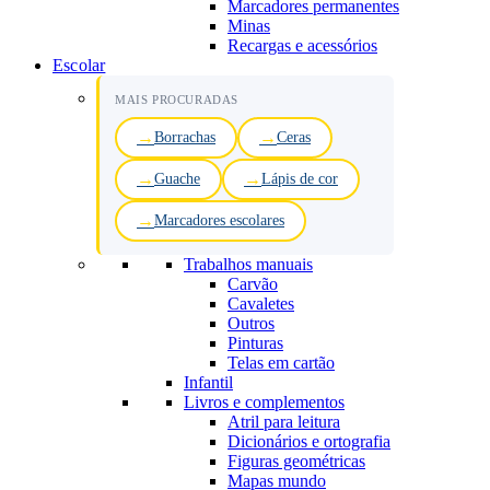
Marcadores permanentes
Minas
Recargas e acessórios
Escolar
MAIS PROCURADAS
Borrachas
Ceras
Guache
Lápis de cor
Marcadores escolares
Trabalhos manuais
Carvão
Cavaletes
Outros
Pinturas
Telas em cartão
Infantil
Livros e complementos
Atril para leitura
Dicionários e ortografia
Figuras geométricas
Mapas mundo