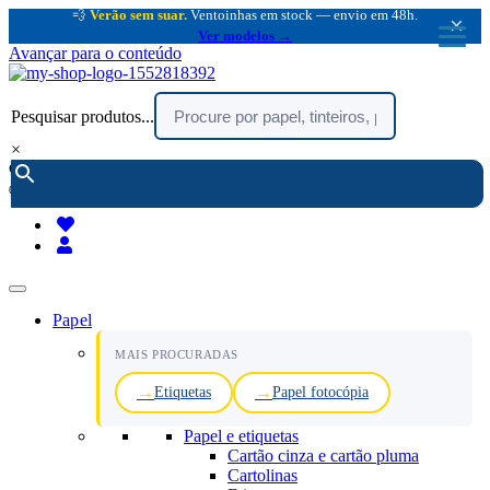
💨
Verão sem suar.
Ventoinhas em stock — envio em 48h.
×
Ver modelos →
Avançar para o conteúdo
Pesquisar produtos...
×
encomendar por telefone :
216 003 523
(chamada rede fixa nacional)
Papel
MAIS PROCURADAS
Etiquetas
Papel fotocópia
Papel e etiquetas
Cartão cinza e cartão pluma
Cartolinas