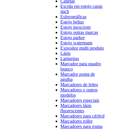
Canetas
Escrita em estojo caran
dach
Esferográficas
Estojo belius
Estojo inoxcrom
Estojo outras marcas
Estojo parker
Estojo watermam
Expositor multi produto
Lápis
Lapiseiras
Marcador para quadro
branco
Marcador ponta de
agulha
Marcadores de feltro
Marcadores e outros
modelos
Marcadores especiais
Marcadores lápis
fluorescentes
Marcadores para cd/dvd
Marcadores roller
Marcadores para roupa