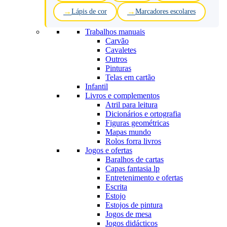
Lápis de cor
Marcadores escolares
Trabalhos manuais
Carvão
Cavaletes
Outros
Pinturas
Telas em cartão
Infantil
Livros e complementos
Atril para leitura
Dicionários e ortografia
Figuras geométricas
Mapas mundo
Rolos forra livros
Jogos e ofertas
Baralhos de cartas
Capas fantasia lp
Entretenimento e ofertas
Escrita
Estojo
Estojos de pintura
Jogos de mesa
Jogos didácticos