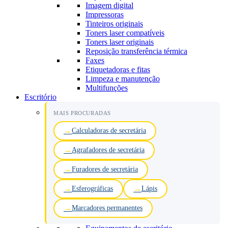
Imagem digital
Impressoras
Tinteiros originais
Toners laser compatíveis
Toners laser originais
Reposição transferência térmica
Faxes
Etiquetadoras e fitas
Limpeza e manutenção
Multifunções
Escritório
MAIS PROCURADAS
Calculadoras de secretária
Agrafadores de secretária
Furadores de secretária
Esferográficas
Lápis
Marcadores permanentes