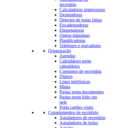
secretária
Calculadoras impressoras
Destruidoras
Detector de notas falsas
Encadernadoras
Etiquetadoras
Outras máquinas
Plastificadoras
Telefones e gravadores
Organização
Agendas
Calendários porta
calendários
Conjuntos de secretária
Diários
Listas telefónicas
Malas
Pastas porta documentos
Pastas porta folio em
pele
Porta cartões visita
Complementos de escritório
Agrafadores de secretária
Agrafadores de bolso
Agrafes