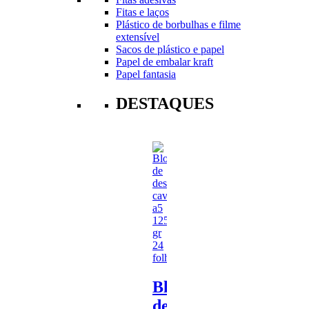
Fitas e laços
Plástico de borbulhas e filme
extensível
Sacos de plástico e papel
Papel de embalar kraft
Papel fantasia
DESTAQUES
Bloco
de