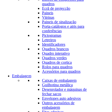
quadros
Ecrã de projecção
Paineis
Vitrinas
Paineis de sinalização
Porta-catálogos e atris para
conferências
Pictogramas
Letreiros
Identificadores
Quadros brancos
Quadro interativo
Quadros verdes
Quadros de cortiça
Rolos para quadros
Acessórios para quadros
Embalagem
Caixas de embalagem
Guilhotina metálica
Desenrolador e máquinas de
fechar sacos
Envelopes auto adesivos
Outros acessórios de
embalagem
Fitas adesivas