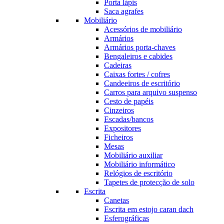
Porta lápis
Saca agrafes
Mobiliário
Acessórios de mobiliário
Armários
Armários porta-chaves
Bengaleiros e cabides
Cadeiras
Caixas fortes / cofres
Candeeiros de escritório
Carros para arquivo suspenso
Cesto de papéis
Cinzeiros
Escadas/bancos
Expositores
Ficheiros
Mesas
Mobiliário auxiliar
Mobiliário informático
Relógios de escritório
Tapetes de protecção de solo
Escrita
Canetas
Escrita em estojo caran dach
Esferográficas