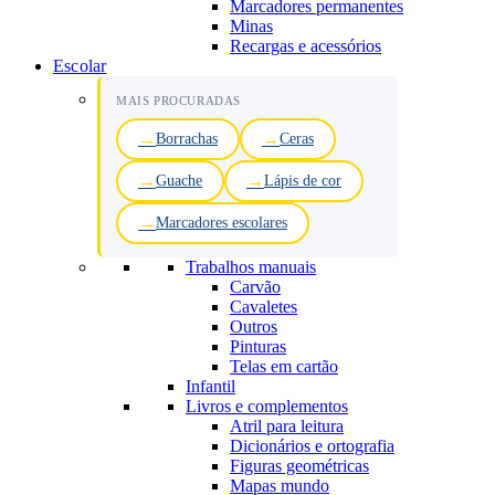
Marcadores permanentes
Minas
Recargas e acessórios
Escolar
MAIS PROCURADAS
Borrachas
Ceras
Guache
Lápis de cor
Marcadores escolares
Trabalhos manuais
Carvão
Cavaletes
Outros
Pinturas
Telas em cartão
Infantil
Livros e complementos
Atril para leitura
Dicionários e ortografia
Figuras geométricas
Mapas mundo