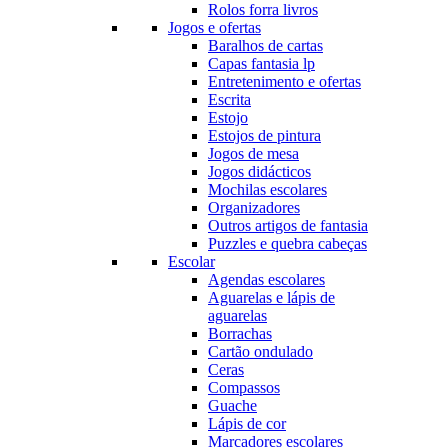
Rolos forra livros
Jogos e ofertas
Baralhos de cartas
Capas fantasia lp
Entretenimento e ofertas
Escrita
Estojo
Estojos de pintura
Jogos de mesa
Jogos didácticos
Mochilas escolares
Organizadores
Outros artigos de fantasia
Puzzles e quebra cabeças
Escolar
Agendas escolares
Aguarelas e lápis de
aguarelas
Borrachas
Cartão ondulado
Ceras
Compassos
Guache
Lápis de cor
Marcadores escolares