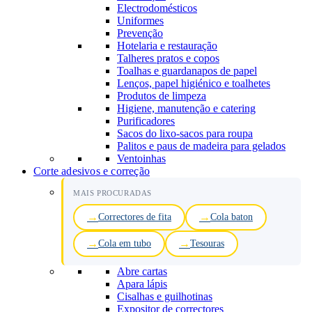
Electrodomésticos
Uniformes
Prevenção
Hotelaria e restauração
Talheres pratos e copos
Toalhas e guardanapos de papel
Lenços, papel higiénico e toalhetes
Produtos de limpeza
Higiene, manutenção e catering
Purificadores
Sacos do lixo-sacos para roupa
Palitos e paus de madeira para gelados
Ventoinhas
Corte adesivos e correção
MAIS PROCURADAS
Correctores de fita
Cola baton
Cola em tubo
Tesouras
Abre cartas
Apara lápis
Cisalhas e guilhotinas
Expositor de correctores