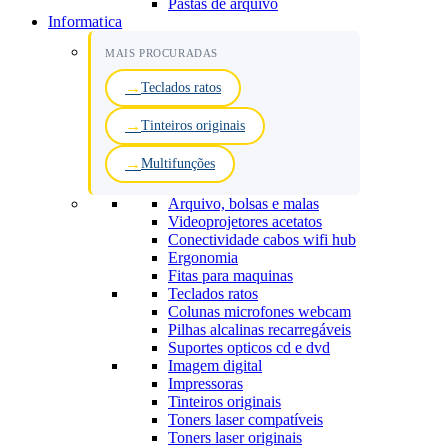
Pastas de arquivo
Informatica
MAIS PROCURADAS
Teclados ratos
Tinteiros originais
Multifunções
Arquivo, bolsas e malas
Videoprojetores acetatos
Conectividade cabos wifi hub
Ergonomia
Fitas para maquinas
Teclados ratos
Colunas microfones webcam
Pilhas alcalinas recarregáveis
Suportes opticos cd e dvd
Imagem digital
Impressoras
Tinteiros originais
Toners laser compatíveis
Toners laser originais