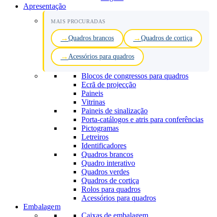
Apresentação
MAIS PROCURADAS
Quadros brancos
Quadros de cortiça
Acessórios para quadros
Blocos de congressos para quadros
Ecrã de projecção
Paineis
Vitrinas
Paineis de sinalização
Porta-catálogos e atris para conferências
Pictogramas
Letreiros
Identificadores
Quadros brancos
Quadro interativo
Quadros verdes
Quadros de cortiça
Rolos para quadros
Acessórios para quadros
Embalagem
Caixas de embalagem