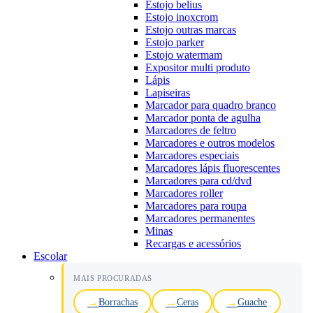
Estojo belius
Estojo inoxcrom
Estojo outras marcas
Estojo parker
Estojo watermam
Expositor multi produto
Lápis
Lapiseiras
Marcador para quadro branco
Marcador ponta de agulha
Marcadores de feltro
Marcadores e outros modelos
Marcadores especiais
Marcadores lápis fluorescentes
Marcadores para cd/dvd
Marcadores roller
Marcadores para roupa
Marcadores permanentes
Minas
Recargas e acessórios
Escolar
MAIS PROCURADAS
Borrachas
Ceras
Guache