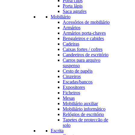
Porta clips
Porta lápis
Saca agrafes
Mobiliário
Acessórios de mobiliário
Armários
Armários porta-chaves
Bengaleiros e cabides
Cadeiras
Caixas fortes / cofres
Candeeiros de escritório
Carros para arquivo
suspenso
Cesto de papéis
Cinzeiros
Escadas/bancos
Expositores
Ficheiros
Mesas
Mobiliário auxiliar
Mobiliário informático
Relógios de escritório
Tapetes de protecção de
solo
Escrita