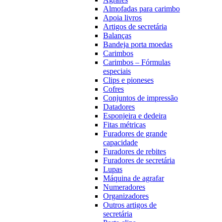
Almofadas para carimbo
Apoia livros
Artigos de secretária
Balanças
Bandeja porta moedas
Carimbos
Carimbos – Fórmulas
especiais
Clips e pioneses
Cofres
Conjuntos de impressão
Datadores
Esponjeira e dedeira
Fitas métricas
Furadores de grande
capacidade
Furadores de rebites
Furadores de secretária
Lupas
Máquina de agrafar
Numeradores
Organizadores
Outros artigos de
secretária