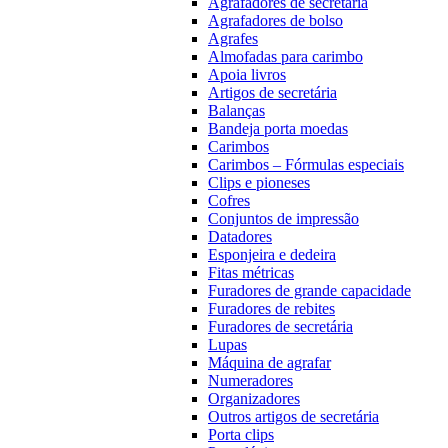
Agrafadores de secretária
Agrafadores de bolso
Agrafes
Almofadas para carimbo
Apoia livros
Artigos de secretária
Balanças
Bandeja porta moedas
Carimbos
Carimbos – Fórmulas especiais
Clips e pioneses
Cofres
Conjuntos de impressão
Datadores
Esponjeira e dedeira
Fitas métricas
Furadores de grande capacidade
Furadores de rebites
Furadores de secretária
Lupas
Máquina de agrafar
Numeradores
Organizadores
Outros artigos de secretária
Porta clips