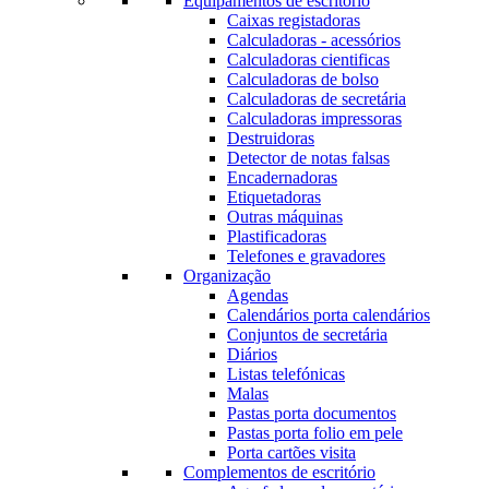
Equipamentos de escritório
Caixas registadoras
Calculadoras - acessórios
Calculadoras cientificas
Calculadoras de bolso
Calculadoras de secretária
Calculadoras impressoras
Destruidoras
Detector de notas falsas
Encadernadoras
Etiquetadoras
Outras máquinas
Plastificadoras
Telefones e gravadores
Organização
Agendas
Calendários porta calendários
Conjuntos de secretária
Diários
Listas telefónicas
Malas
Pastas porta documentos
Pastas porta folio em pele
Porta cartões visita
Complementos de escritório