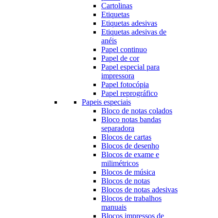
Cartolinas
Etiquetas
Etiquetas adesivas
Etiquetas adesivas de
anéis
Papel continuo
Papel de cor
Papel especial para
impressora
Papel fotocópia
Papel reprográfico
Papeis especiais
Bloco de notas colados
Bloco notas bandas
separadora
Blocos de cartas
Blocos de desenho
Blocos de exame e
milimétricos
Blocos de música
Blocos de notas
Blocos de notas adesivas
Blocos de trabalhos
manuais
Blocos impressos de