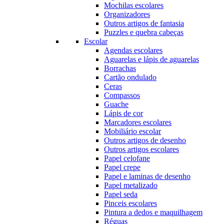
Mochilas escolares
Organizadores
Outros artigos de fantasia
Puzzles e quebra cabeças
Escolar
Agendas escolares
Aguarelas e lápis de aguarelas
Borrachas
Cartão ondulado
Ceras
Compassos
Guache
Lápis de cor
Marcadores escolares
Mobiliário escolar
Outros artigos de desenho
Outros artigos escolares
Papel celofane
Papel crepe
Papel e laminas de desenho
Papel metalizado
Papel seda
Pinceis escolares
Pintura a dedos e maquilhagem
Réguas