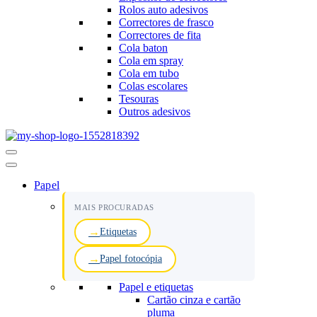
Rolos auto adesivos
Correctores de frasco
Correctores de fita
Cola baton
Cola em spray
Cola em tubo
Colas escolares
Tesouras
Outros adesivos
Menu
de
navegação
Papel
MAIS PROCURADAS
Etiquetas
Papel fotocópia
Papel e etiquetas
Cartão cinza e cartão
pluma