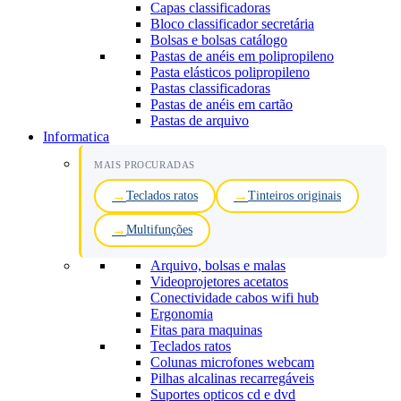
Capas classificadoras
Bloco classificador secretária
Bolsas e bolsas catálogo
Pastas de anéis em polipropileno
Pasta elásticos polipropileno
Pastas classificadoras
Pastas de anéis em cartão
Pastas de arquivo
Informatica
MAIS PROCURADAS
Teclados ratos
Tinteiros originais
Multifunções
Arquivo, bolsas e malas
Videoprojetores acetatos
Conectividade cabos wifi hub
Ergonomia
Fitas para maquinas
Teclados ratos
Colunas microfones webcam
Pilhas alcalinas recarregáveis
Suportes opticos cd e dvd